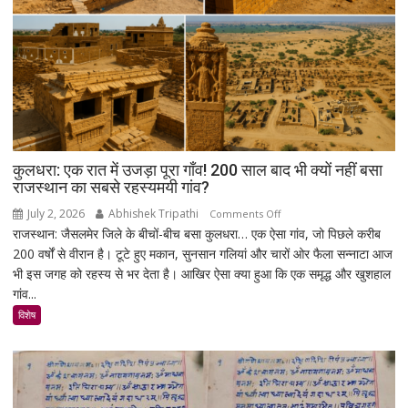
आदेश
दिया;
कोई
न्यायिक
हिरासत
नहीं
कुलधरा: एक रात में उजड़ा पूरा गाँव! 200 साल बाद भी क्यों नहीं बसा
राजस्थान का सबसे रहस्यमयी गांव?
July 2, 2026
Abhishek Tripathi
on
Comments Off
राजस्थान: जैसलमेर जिले के बीचों-बीच बसा कुलधरा… एक ऐसा गांव, जो पिछले करीब
कुलधरा:
200 वर्षों से वीरान है। टूटे हुए मकान, सुनसान गलियां और चारों ओर फैला सन्नाटा आज
एक
भी इस जगह को रहस्य से भर देता है। आखिर ऐसा क्या हुआ कि एक समृद्ध और खुशहाल
रात
गांव...
में
उजड़ा
विशेष
पूरा
गाँव!
200
साल