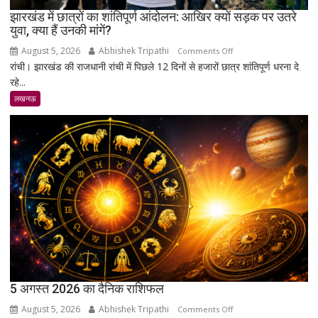
झारखंड में छात्रों का शांतिपूर्ण आंदोलन: आखिर क्यों सड़क पर उतरे
युवा, क्या हैं उनकी मांगें?
August 5, 2026
Abhishek Tripathi
on
Comments Off
रांची। झारखंड की राजधानी रांची में पिछले 12 दिनों से हजारों छात्र शांतिपूर्ण धरना दे
झारखंड
रहे...
में
छात्रों
लखनऊ
का
शांतिपूर्ण
आंदोलन:
आखिर
क्यों
सड़क
पर
उतरे
युवा,
क्या
हैं
उनकी
5 अगस्त 2026 का दैनिक राशिफल
मांगें?
August 5, 2026
Abhishek Tripathi
on
Comments Off