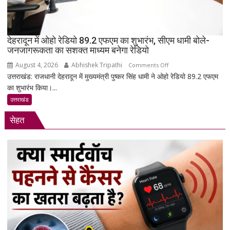
कोई
न्यायिक
हिरासत
नहीं
देहरादून में ओहो रेडियो 89.2 एफएम का शुभारंभ, सीएम धामी बोले-
जनजागरूकता का सशक्त माध्यम बनेगा रेडियो
August 4, 2026
Abhishek Tripathi
on
Comments Off
उत्तराखंड: राजधानी देहरादून में मुख्यमंत्री पुष्कर सिंह धामी ने ओहो रेडियो 89.2 एफएम
देहरादून
का शुभारंभ किया।...
में
ओहो
उत्तराखंड
रेडियो
सेहत
89.2
एफएम
का
शुभारंभ,
सीएम
धामी
बोले-
जनजागरूकता
का
सशक्त