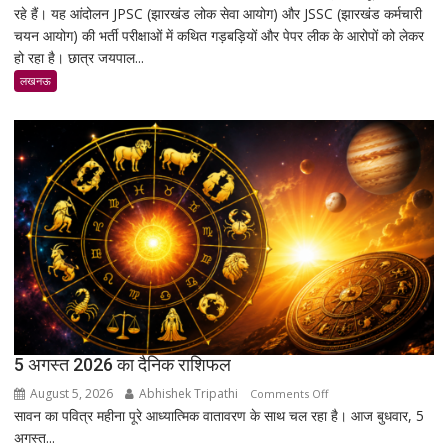
रहे हैं। यह आंदोलन JPSC (झारखंड लोक सेवा आयोग) और JSSC (झारखंड कर्मचारी
में
चयन आयोग) की भर्ती परीक्षाओं में कथित गड़बड़ियों और पेपर लीक के आरोपों को लेकर
छात्रों
हो रहा है। छात्र जयपाल...
का
शांतिपूर्ण
लखनऊ
आंदोलन:
आखिर
क्यों
सड़क
पर
उतरे
युवा,
क्या
हैं
उनकी
मांगें?
5 अगस्त 2026 का दैनिक राशिफल
August 5, 2026
Abhishek Tripathi
on
Comments Off
सावन का पवित्र महीना पूरे आध्यात्मिक वातावरण के साथ चल रहा है। आज बुधवार, 5
5
अगस्त...
अगस्त