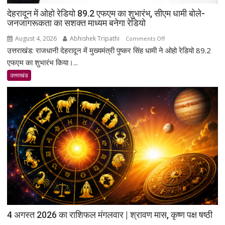
देहरादून में ओहो रेडियो 89.2 एफएम का शुभारंभ, सीएम धामी बोले-
जनजागरूकता का सशक्त माध्यम बनेगा रेडियो
August 4, 2026
Abhishek Tripathi
on
Comments Off
उत्तराखंड: राजधानी देहरादून में मुख्यमंत्री पुष्कर सिंह धामी ने ओहो रेडियो 89.2
देहरादून
में
एफएम का शुभारंभ किया।...
ओहो
उत्तराखंड
रेडियो
89.2
एफएम
का
शुभारंभ,
सीएम
धामी
बोले-
जनजागरूकता
का
सशक्त
माध्यम
4 अगस्त 2026 का राशिफल मंगलवार | श्रावण मास, कृष्ण पक्ष षष्ठी
बनेगा