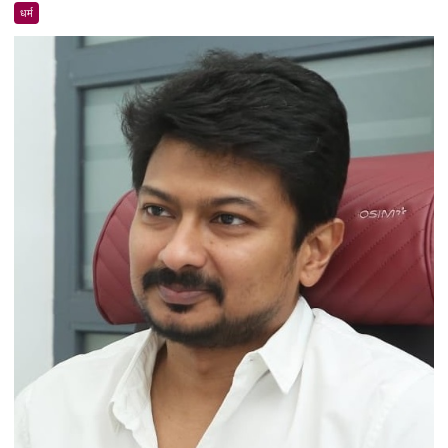
2026
धर्म
का
दैनिक
राशिफल