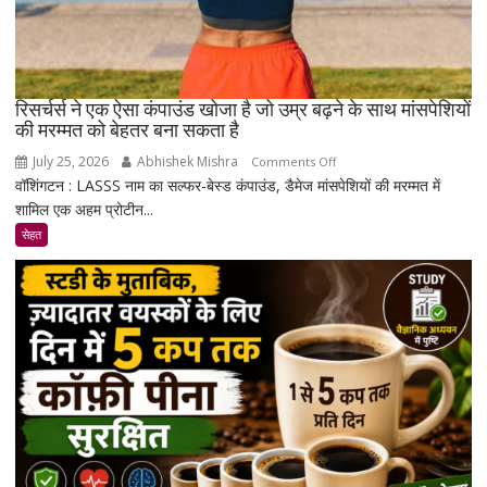
रिसर्चर्स ने एक ऐसा कंपाउंड खोजा है जो उम्र बढ़ने के साथ मांसपेशियों
की मरम्मत को बेहतर बना सकता है
July 25, 2026
Abhishek Mishra
on
Comments Off
वॉशिंगटन : LASSS नाम का सल्फर-बेस्ड कंपाउंड, डैमेज मांसपेशियों की मरम्मत में
रिसर्चर्स
शामिल एक अहम प्रोटीन...
ने
एक
सेहत
ऐसा
कंपाउंड
खोजा
है
जो
उम्र
बढ़ने
के
साथ
मांसपेशियों