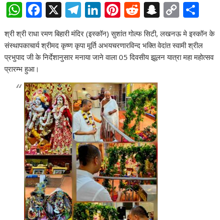
W
F
X
T
Li
Pi
R
S
C
S
h
ac
el
n
nt
e
n
o
h
श्री श्री राधा रमण बिहारी मंदिर (इस्कॉन) सुशांत गोल्फ सिटी, लखनऊ मे इस्कॉन के
at
e
e
k
er
d
a
p
ar
संस्थापकाचार्य श्रीमद कृष्ण कृपा मूर्ति अभयचरणारविन्द भक्ति वेदांत स्वामी श्रील
s
b
gr
e
e
di
p
y
e
प्रभुपाद जी के निर्देशानुसार मनाया जाने वाला 05 दिवसीय झूलन यात्रा महा महोत्सव
A
o
a
dI
st
t
c
Li
प्रारम्भ हुआ।
p
o
m
n
h
n
p
k
at
k