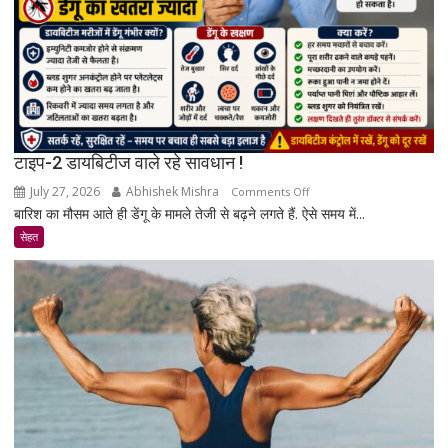
रिसर्च
की
पूरी
सच्चाई
टाइप-2 डायबिटीज वाले रहे सावधान !
July 27, 2026
Abhishek Mishra
on
Comments Off
बारिश का मौसम आते ही डेंगू के मामले तेजी से बढ़ने लगते हैं. ऐसे समय में...
टाइप-2
डायबिटीज
सेहत
वाले
रहे
सावधान
!