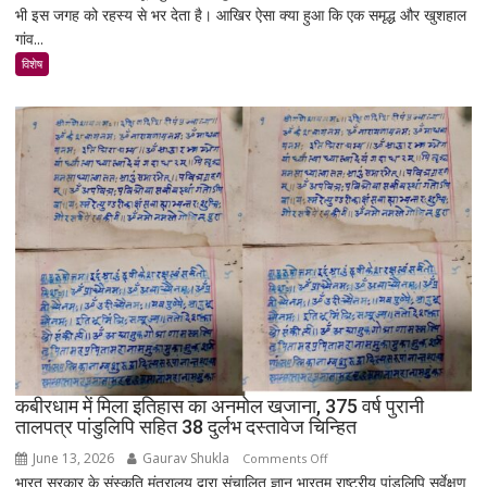
भी इस जगह को रहस्य से भर देता है। आखिर ऐसा क्या हुआ कि एक समृद्ध और खुशहाल
रात
गांव...
में
उजड़ा
विशेष
पूरा
गाँव!
200
साल
बाद
भी
क्यों
नहीं
बसा
राजस्थान
का
सबसे
रहस्यमयी
गांव?
कबीरधाम में मिला इतिहास का अनमोल खजाना, 375 वर्ष पुरानी
तालपत्र पांडुलिपि सहित 38 दुर्लभ दस्तावेज चिन्हित
June 13, 2026
Gaurav Shukla
on
Comments Off
भारत सरकार के संस्कृति मंत्रालय द्वारा संचालित ज्ञान भारतम् राष्ट्रीय पांडुलिपि सर्वेक्षण
कबीरधाम