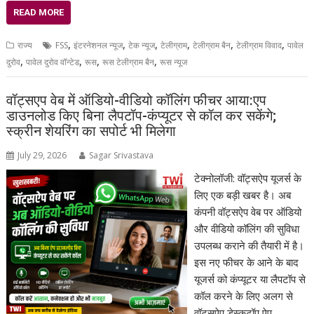
READ MORE
,
,
,
,
,
,
राज्य
FSS
इंटरनेशनल न्यूज
टेक न्यूज
टेलीग्राम
टेलीग्राम बैन
टेलीग्राम विवाद
पावेल
,
,
,
,
दुरोव
पावेल दुरोव वॉन्टेड
रूस
रूस टेलीग्राम बैन
रूस न्यूज
वॉट्सएप वेब में ऑडियो-वीडियो कॉलिंग फीचर आया:एप
डाउनलोड किए बिना लैपटॉप-कंप्यूटर से कॉल कर सकेंगे;
स्क्रीन शेयरिंग का सपोर्ट भी मिलेगा
July 29, 2026
Sagar Srivastava
टेक्नोलॉजी: वॉट्सऐप यूजर्स के
लिए एक बड़ी खबर है। अब
कंपनी वॉट्सऐप वेब पर ऑडियो
और वीडियो कॉलिंग की सुविधा
उपलब्ध कराने की तैयारी में है।
इस नए फीचर के आने के बाद
यूजर्स को कंप्यूटर या लैपटॉप से
कॉल करने के लिए अलग से
वॉट्सऐप डेस्कटॉप ऐप