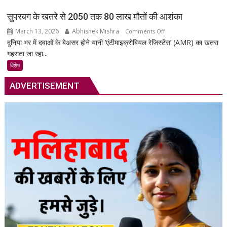
की
सुपरबग के खतरे से 2050 तक 80 लाख मौतों की आशंका
सुरक्षा
March 13, 2026
Abhishek Mishra
on
Comments Off
का
दुनिया भर में दवाओं के बेअसर होने यानी ‘एंटीमाइक्रोबियल रेजिस्टेंस’ (AMR) का खतरा
सुपरबग
स्मार्ट
गहराता जा रहा...
के
समाधान,
खतरे
अब
विशेष
से
हर
ADVERTISEMENT
2050
पल
तक
रहेगी
80
आपकी
लाख
निगरानी
मौतों
में
की
आशंका