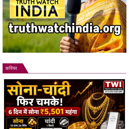
करियर