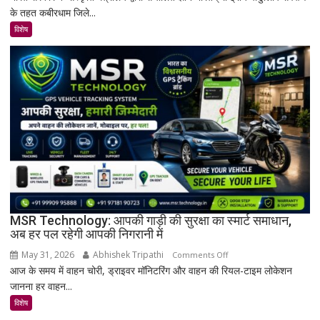
के तहत कबीरधाम जिले...
में
मिला
विशेष
इतिहास
का
अनमोल
खजाना,
375
वर्ष
पुरानी
तालपत्र
पांडुलिपि
सहित
38
दुर्लभ
MSR Technology: आपकी गाड़ी की सुरक्षा का स्मार्ट समाधान,
अब हर पल रहेगी आपकी निगरानी में
दस्तावेज
चिन्हित
May 31, 2026
Abhishek Tripathi
on
Comments Off
आज के समय में वाहन चोरी, ड्राइवर मॉनिटरिंग और वाहन की रियल-टाइम लोकेशन
MSR
जानना हर वाहन...
Technology:
आपकी
विशेष
गाड़ी