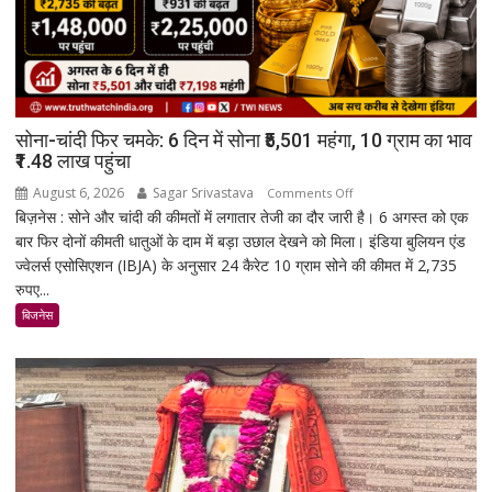
सोना-चांदी फिर चमके: 6 दिन में सोना ₹5,501 महंगा, 10 ग्राम का भाव
₹1.48 लाख पहुंचा
August 6, 2026
Sagar Srivastava
on
Comments Off
बिज़नेस : सोने और चांदी की कीमतों में लगातार तेजी का दौर जारी है। 6 अगस्त को एक
सोना-
बार फिर दोनों कीमती धातुओं के दाम में बड़ा उछाल देखने को मिला। इंडिया बुलियन एंड
चांदी
ज्वेलर्स एसोसिएशन (IBJA) के अनुसार 24 कैरेट 10 ग्राम सोने की कीमत में 2,735
फिर
रुपए...
चमके:
6
बिजनेस
दिन
में
सोना
₹5,501
महंगा,
10
ग्राम