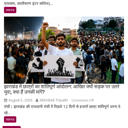
प्रवक्ता, कालीचरण इंटर कॉलेज)...
पर
स्व.
लखनऊ
तेज
नारायण
पाण्डेय
‘तेजेश
जी’
को
भावभीनी
श्रद्धांजलि,
बड़ी
संख्या
में
जुटे
झारखंड में छात्रों का शांतिपूर्ण आंदोलन: आखिर क्यों सड़क पर उतरे
युवा, क्या हैं उनकी मांगें?
शिक्षाविद्
व
August 5, 2026
Abhishek Tripathi
on
Comments Off
प्रबुद्धजन
रांची। झारखंड की राजधानी रांची में पिछले 12 दिनों से हजारों छात्र शांतिपूर्ण धरना दे
झारखंड
रहे...
में
छात्रों
लखनऊ
का