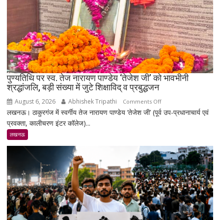
का
भाव
₹1.48
लाख
पहुंचा
पुण्यतिथि पर स्व. तेज नारायण पाण्डेय ‘तेजेश जी’ को भावभीनी
श्रद्धांजलि, बड़ी संख्या में जुटे शिक्षाविद् व प्रबुद्धजन
August 6, 2026
Abhishek Tripathi
on
Comments Off
लखनऊ। ठाकुरगंज में स्वर्गीय तेज नारायण पाण्डेय ‘तेजेश जी’ (पूर्व उप-प्रधानाचार्य एवं
पुण्यतिथि
प्रवक्ता, कालीचरण इंटर कॉलेज)...
पर
स्व.
लखनऊ
तेज
नारायण
पाण्डेय
‘तेजेश
जी’
को
भावभीनी
श्रद्धांजलि,