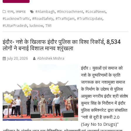
,
,
,
,
राज्य
लखनऊ
#Alambagh
#Encroachment
#LocalNews
,
,
,
,
#LucknowTraffic
#RoadSafety
#TrafficJam
#TrafficUpdate
,
,
#UttarPradesh
lucknow
TWI
इंदौर- नशे के खिलाफ इंदौर पुलिस का विश्व रिकॉर्ड, 8,534
लोगों ने बनाई विशाल मानव श्रृंखला
July 20, 2026
Abhishek Mishra
इंदौर। युवाओं एवं समाज को
नशे के दुष्परिणामों के प्रति
जागरूक कर नशामुक्त समाज
के निर्माण के उद्देश्य से पुलिस
आयुक्त नगरीय इंदौर श्री संतोष
कुमार सिंह के निर्देशन में इंदौर
पुलिस कमिश्नरेट द्वारा संचालित
“नशे से दूरी है ज़रूरी 2.0
(Say No to Drugs)”
अभियान के अंतर्गत आज एक ऐतिहासिक, प्रेरणादायी एवं अभूतपूर्व जनजागरूकता