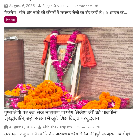
August 6, 2026
Sagar Srivastava
on
Comments Off
बिज़नेस : सोने और चांदी की कीमतों में लगातार तेजी का दौर जारी है। 6 अगस्त को...
सोना-
चांदी
बिजनेस
फिर
चमके:
6
दिन
में
सोना
₹5,501
महंगा,
10
ग्राम
का
भाव
₹1.48
पुण्यतिथि पर स्व. तेज नारायण पाण्डेय ‘तेजेश जी’ को भावभीनी
लाख
श्रद्धांजलि, बड़ी संख्या में जुटे शिक्षाविद् व प्रबुद्धजन
पहुंचा
August 6, 2026
Abhishek Tripathi
on
Comments Off
लखनऊ। ठाकुरगंज में स्वर्गीय तेज नारायण पाण्डेय ‘तेजेश जी’ (पूर्व उप-प्रधानाचार्य एवं
पुण्यतिथि