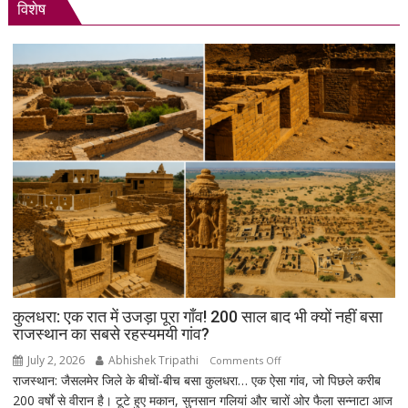
विशेष
शांतिपूर्ण
आंदोलन:
आखिर
क्यों
सड़क
पर
उतरे
युवा,
क्या
हैं
उनकी
मांगें?
कुलधरा: एक रात में उजड़ा पूरा गाँव! 200 साल बाद भी क्यों नहीं बसा
राजस्थान का सबसे रहस्यमयी गांव?
July 2, 2026
Abhishek Tripathi
on
Comments Off
राजस्थान: जैसलमेर जिले के बीचों-बीच बसा कुलधरा… एक ऐसा गांव, जो पिछले करीब
कुलधरा:
200 वर्षों से वीरान है। टूटे हुए मकान, सुनसान गलियां और चारों ओर फैला सन्नाटा आज
एक