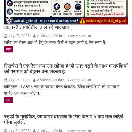
सच्चाई
टाइप-2 डायबिटीज वाले रहे सावधान !
July 27, 2026
Abhishek Mishra
on
Comments Off
बारिश का मौसम आते ही डेंगू के मामले तेजी से बढ़ने लगते हैं. ऐसे समय में...
टाइप-2
डायबिटीज
सेहत
वाले
रहे
रिसर्चर्स ने एक ऐसा कंपाउंड खोजा है जो उम्र बढ़ने के साथ मांसपेशियों
सावधान
की मरम्मत को बेहतर बना सकता है
!
July 25, 2026
Abhishek Mishra
on
Comments Off
वॉशिंगटन : LASSS नाम का सल्फर-बेस्ड कंपाउंड, डैमेज मांसपेशियों की मरम्मत में
रिसर्चर्स
शामिल एक अहम प्रोटीन...
ने
एक
सेहत
ऐसा
कंपाउंड
स्टडी के मुताबिक, ज़्यादातर वयस्कों के लिए दिन में 5 कप तक कॉफ़ी
खोजा
पीना सुरक्षित
है
July 24, 2026
Abhishek Mishra
on
Comments Off
जो