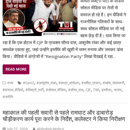
कथित विक्ट्री पार्टी के वीडियो
सोशल मीडिया पर तेजी से
वायरल हो रहे हैं। इन वीडियो ने
राजनीतिक गलियारों के साथ-
साथ सोशल मीडिया पर भी नई
बहस छेड़ दी है। दावा किया जा
रहा है कि एक होटल में CJP के प्रवक्ता सौरव दास, आशुतोष रांका और कई छात्र
समर्थक एकत्र हुए, जहां उन्होंने इस्तीफे की खुशी में जश्न मनाया और जमकर डांस
किया। वीडियो में अंग्रेजी में “Resignation Party” लिखा दिखाई दे रहा…
READ MORE
,
,
,
,
,
राज्य
#GenZ
#आशुतोष_रांका
#छात्र_आंदोलन
#धर्मेंद्र_प्रधान
#महेश_जेठमलानी
,
,
,
,
,
,
,
,
#वायरल_वीडियो
#विक्ट्री_पार्टी
#सोशल_मीडिया
#सौरव_दास
CJP
TWI
इस्तीफा
भाजपा
राजनीति
महाकाल की पहली सवारी से पहले रामघाट और ढाबारोड़
चौड़ीकरण कार्य पूरा करने के निर्देश, कलेक्टर ने किया निरीक्षण
July 27, 2026
Abhishek Mishra