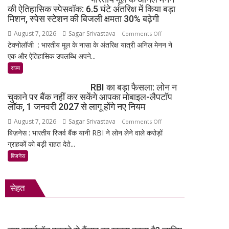
में
की ऐतिहासिक स्पेसवॉक: 6.5 घंटे अंतरिक्ष में किया बड़ा
लॉन्च:
मिशन, स्पेस स्टेशन की बिजली क्षमता 30% बढ़ेगी
8,000mAh
August 7, 2026
Sagar Srivastava
on
Comments Off
बैटरी,
टेक्नोलॉजी : भारतीय मूल के नासा के अंतरिक्ष यात्री अनिल मेनन ने
भारतीय
120Hz
एक और ऐतिहासिक उपलब्धि अपने...
मूल
AMOLED
के
राज्य
डिस्प्ले
अनिल
और
RBI का बड़ा फैसला: लोन न
मेनन
Snapdragon
चुकाने पर बैंक नहीं कर सकेंगे आपका मोबाइल-लैपटॉप
की
4
लॉक, 1 जनवरी 2027 से लागू होंगे नए नियम
ऐतिहासिक
Gen
August 7, 2026
Sagar Srivastava
on
Comments Off
स्पेसवॉक:
4
बिज़नेस : भारतीय रिजर्व बैंक यानी RBI ने लोन लेने वाले करोड़ों
RBI
6.5
के
ग्राहकों को बड़ी राहत देते...
का
घंटे
साथ
बड़ा
बिजनेस
अंतरिक्ष
मिड-
फैसला:
में
रेंज
लोन
किया
में
सेहत
न
बड़ा
दमदार
चुकाने
मिशन,
एंट्री
पर
स्पेस
बैंक
स्टेशन