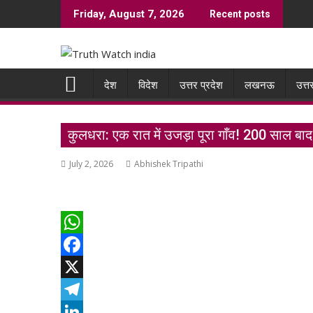
Skip
Friday, August 7, 2026
Recent posts
to
content
देश
विदेश
उत्तर प्रदेश
लखनऊ
उत्त
कुलधरा: एक रात में उजड़ा पूरा गाँव! 200 साल बाद
July 2, 2026
Abhishek Tripathi
W
h
F
a
a
X
t
c
T