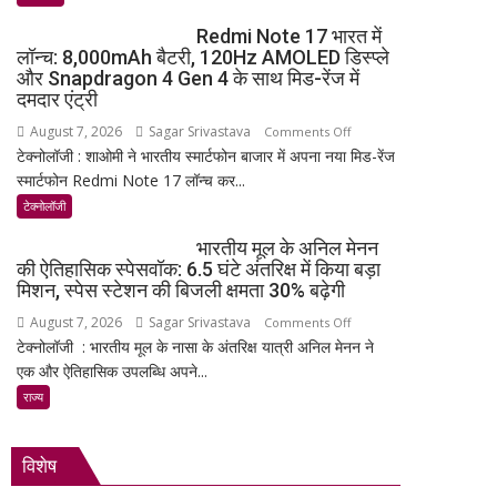
मण्डल
Redmi Note 17 भारत में
का
लॉन्च: 8,000mAh बैटरी, 120Hz AMOLED डिस्प्ले
भव्य
और Snapdragon 4 Gen 4 के साथ मिड-रेंज में
शपथ
दमदार एंट्री
ग्रहण
August 7, 2026
Sagar Srivastava
on
Comments Off
समारोह
टेक्नोलॉजी : शाओमी ने भारतीय स्मार्टफोन बाजार में अपना नया मिड-रेंज
Redmi
हुआ
स्मार्टफोन Redmi Note 17 लॉन्च कर...
Note
संपन्न
17
टेक्नोलॉजी
भारत
भारतीय मूल के अनिल मेनन
में
की ऐतिहासिक स्पेसवॉक: 6.5 घंटे अंतरिक्ष में किया बड़ा
लॉन्च:
मिशन, स्पेस स्टेशन की बिजली क्षमता 30% बढ़ेगी
8,000mAh
August 7, 2026
Sagar Srivastava
on
Comments Off
बैटरी,
टेक्नोलॉजी : भारतीय मूल के नासा के अंतरिक्ष यात्री अनिल मेनन ने
भारतीय
120Hz
एक और ऐतिहासिक उपलब्धि अपने...
मूल
AMOLED
के
राज्य
डिस्प्ले
अनिल
और
मेनन
Snapdragon
विशेष
की
4
ऐतिहासिक
Gen