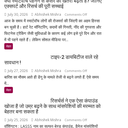
क्या स्मार्टवॉच पहनने से कैंसर का खतरा बढ़ता है? जानिए
नहीं
की
एक्सपर्ट और रिसर्च की पूरी सच्चाई
कर
बिजली
July 30, 2026
Abhishek Mishra
on
Comments Off
सकेंगे
क्षमता
आज के समय में स्मार्टवॉच लोगों की रोजमर्रा की जिंदगी का अहम हिस्सा
क्या
आपका
30%
बन चुकी है। हार्ट रेट मॉनिटरिंग, कदमों की गिनती, नींद की गुणवत्ता और
स्मार्टवॉच
मोबाइल-
बढ़ेगी
फिटनेस ट्रैकिंग जैसी सुविधाओं के कारण कई लोग इसे पूरे दिन और रात
पहनने
लैपटॉप
में भी पहने रहते हैं। लेकिन सोशल मीडिया पर...
से
लॉक,
कैंसर
सेहत
1
का
जनवरी
टाइप-2 डायबिटीज वाले रहे
खतरा
2027
सावधान !
बढ़ता
से
July 27, 2026
Abhishek Mishra
on
Comments Off
है?
लागू
बारिश का मौसम आते ही डेंगू के मामले तेजी से बढ़ने लगते हैं. ऐसे समय
टाइप-2
जानिए
होंगे
में...
डायबिटीज
एक्सपर्ट
नए
वाले
और
सेहत
नियम
रहे
रिसर्च
रिसर्चर्स ने एक ऐसा कंपाउंड
सावधान
की
खोजा है जो उम्र बढ़ने के साथ मांसपेशियों की मरम्मत को
!
पूरी
बेहतर बना सकता है
सच्चाई
July 25, 2026
Abhishek Mishra
on
Comments Off
वॉशिंगटन : LASSS नाम का सल्फर-बेस्ड कंपाउंड, डैमेज मांसपेशियों
रिसर्चर्स