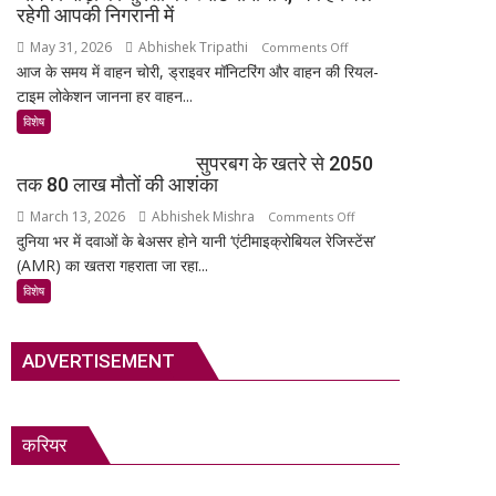
अनमोल
का
रहेगी आपकी निगरानी में
खजाना,
सबसे
May 31, 2026
Abhishek Tripathi
on
Comments Off
375
रहस्यमयी
आज के समय में वाहन चोरी, ड्राइवर मॉनिटरिंग और वाहन की रियल-
MSR
वर्ष
गांव?
टाइम लोकेशन जानना हर वाहन...
Technology:
पुरानी
आपकी
विशेष
तालपत्र
गाड़ी
पांडुलिपि
सुपरबग के खतरे से 2050
की
सहित
तक 80 लाख मौतों की आशंका
सुरक्षा
38
March 13, 2026
Abhishek Mishra
on
Comments Off
का
दुर्लभ
दुनिया भर में दवाओं के बेअसर होने यानी ‘एंटीमाइक्रोबियल रेजिस्टेंस’
सुपरबग
स्मार्ट
दस्तावेज
(AMR) का खतरा गहराता जा रहा...
के
समाधान,
चिन्हित
खतरे
अब
विशेष
से
हर
2050
पल
ADVERTISEMENT
तक
रहेगी
80
आपकी
लाख
निगरानी
मौतों
में
करियर
की
आशंका