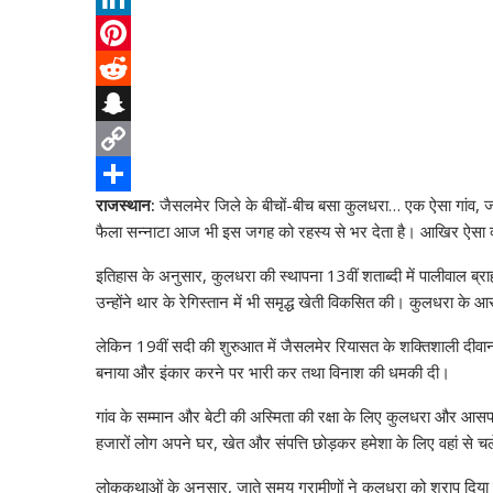
s
e
e
L
A
b
l
i
P
p
o
e
n
i
R
p
o
g
k
n
e
S
k
r
e
t
d
n
C
राजस्थान:
जैसलमेर जिले के बीचों-बीच बसा कुलधरा… एक ऐसा गांव, जो 
a
d
e
d
a
o
S
फैला सन्नाटा आज भी इस जगह को रहस्य से भर देता है। आखिर ऐसा क्य
m
I
r
i
p
p
h
इतिहास के अनुसार, कुलधरा की स्थापना 13वीं शताब्दी में पालीवाल ब्र
n
e
t
c
y
a
उन्होंने थार के रेगिस्तान में भी समृद्ध खेती विकसित की। कुलधरा के 
s
h
L
r
लेकिन 19वीं सदी की शुरुआत में जैसलमेर रियासत के शक्तिशाली दीवान
t
a
i
e
बनाया और इंकार करने पर भारी कर तथा विनाश की धमकी दी।
t
n
गांव के सम्मान और बेटी की अस्मिता की रक्षा के लिए कुलधरा और आसपास
k
हजारों लोग अपने घर, खेत और संपत्ति छोड़कर हमेशा के लिए वहां से 
लोककथाओं के अनुसार, जाते समय ग्रामीणों ने कुलधरा को श्राप दिया