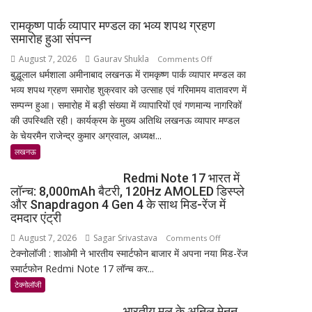
रामकृष्ण पार्क व्यापार मण्डल का भव्य शपथ ग्रहण
समारोह हुआ संपन्न
August 7, 2026
Gaurav Shukla
on
Comments Off
बुद्धूलाल धर्मशाला अमीनाबाद लखनऊ में रामकृष्ण पार्क व्यापार मण्डल का
रामकृष्ण
भव्य शपथ ग्रहण समारोह शुक्रवार को उत्साह एवं गरिमामय वातावरण में
पार्क
सम्पन्न हुआ। समारोह में बड़ी संख्या में व्यापारियों एवं गणमान्य नागरिकों
व्यापार
की उपस्थिति रही। कार्यक्रम के मुख्य अतिथि लखनऊ व्यापार मण्डल
मण्डल
के चेयरमैन राजेन्द्र कुमार अग्रवाल, अध्यक्ष...
का
भव्य
लखनऊ
शपथ
Redmi Note 17 भारत में
ग्रहण
लॉन्च: 8,000mAh बैटरी, 120Hz AMOLED डिस्प्ले
समारोह
और Snapdragon 4 Gen 4 के साथ मिड-रेंज में
हुआ
दमदार एंट्री
संपन्न
August 7, 2026
Sagar Srivastava
on
Comments Off
टेक्नोलॉजी : शाओमी ने भारतीय स्मार्टफोन बाजार में अपना नया मिड-रेंज
Redmi
स्मार्टफोन Redmi Note 17 लॉन्च कर...
Note
17
टेक्नोलॉजी
भारत
भारतीय मूल के अनिल मेनन