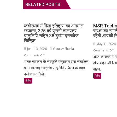
RELATED POSTS
कबीरधाम में मिला इतिहास का अनमोल
MSR Techno
खजाना, 375 वर्ष पुरानी तालपत्र
सुरक्षा का स्म
पांडुलिपि सहित 38 दुर्लभ दस्तावेज
रहेगी आपकी निग
चिन्हित
May 31, 2026
June 13, 2026
Gaurav Shukla
o
Comments Off
on
Comments Off
आज के समय में व
M
भारत सरकार के संस्कृति मंत्रालय द्वारा संचालित
कबीरधाम
Te
और वाहन की रि
में
ज्ञान भारतम् राष्ट्रीय पांडुलिपि सर्वेक्षण के तहत
आप
वाहन...
मिला
गाड़
कबीरधाम जिले...
विशेष
इतिहास
की
विशेष
का
सुरक
अनमोल
का
खजाना,
स्मार
375
सम
वर्ष
अब
पुरानी
हर