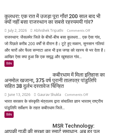
स्पेसवॉक:
4
6.5
के
कुलधरा: एक रात में उजड़ा पूरा गाँव! 200 साल बाद भी
घंटे
साथ
क्यों नहीं बसा राजस्थान का सबसे रहस्यमयी गांव?
अंतरिक्ष
मिड-
July 2, 2026
Abhishek Tripathi
on
Comments Off
में
रेंज
राजस्थान: जैसलमेर जिले के बीचों-बीच बसा कुलधरा… एक ऐसा गांव,
कुलधरा:
किया
में
जो पिछले करीब 200 वर्षों से वीरान है। टूटे हुए मकान, सुनसान गलियां
एक
बड़ा
दमदार
और चारों ओर फैला सन्नाटा आज भी इस जगह को रहस्य से भर देता है।
रात
मिशन,
एंट्री
आखिर ऐसा क्या हुआ कि एक समृद्ध और खुशहाल गांव...
में
स्पेस
उजड़ा
विशेष
स्टेशन
पूरा
की
कबीरधाम में मिला इतिहास का
गाँव!
बिजली
अनमोल खजाना, 375 वर्ष पुरानी तालपत्र पांडुलिपि
200
क्षमता
सहित 38 दुर्लभ दस्तावेज चिन्हित
साल
30%
June 13, 2026
Gaurav Shukla
on
Comments Off
बाद
बढ़ेगी
भारत सरकार के संस्कृति मंत्रालय द्वारा संचालित ज्ञान भारतम् राष्ट्रीय
कबीरधाम
भी
पांडुलिपि सर्वेक्षण के तहत कबीरधाम जिले...
में
क्यों
मिला
विशेष
नहीं
इतिहास
बसा
MSR Technology:
का
राजस्थान
आपकी गाड़ी की सुरक्षा का स्मार्ट समाधान, अब हर पल