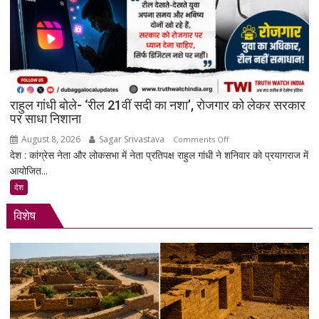
और
पेड
प्रमोशन
पर
मेटा
से
राहुल गांधी बोले- ‘रील 21वीं सदी का नशा’, रोजगार को लेकर सरकार
जवाब
पर साधा निशाना
तलब
August 8, 2026
Sagar Srivastava
on
Comments Off
देश : कांग्रेस नेता और लोकसभा में नेता प्रतिपक्ष राहुल गांधी ने शनिवार को प्रयागराज में
राहुल
आयोजित...
गांधी
बोले-
देश
‘रील
विशेष
21वीं
सदी
का
नशा’,
रोजगार
को
लेकर