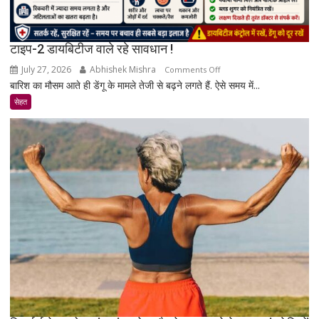
टाइप-2 डायबिटीज वाले रहे सावधान !
July 27, 2026
Abhishek Mishra
on
Comments Off
बारिश का मौसम आते ही डेंगू के मामले तेजी से बढ़ने लगते हैं. ऐसे समय में...
टाइप-2
डायबिटीज
सेहत
वाले
रहे
सावधान
!