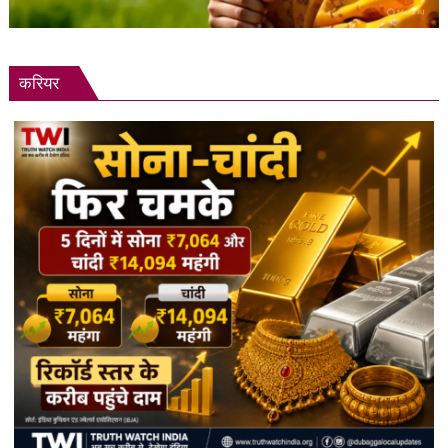
करियर