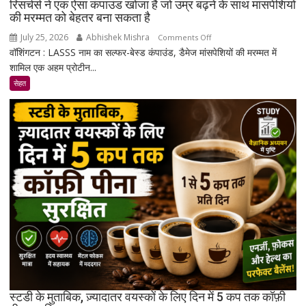
रिसर्चर्स ने एक ऐसा कंपाउंड खोजा है जो उम्र बढ़ने के साथ मांसपेशियों
की मरम्मत को बेहतर बना सकता है
July 25, 2026
Abhishek Mishra
on
Comments Off
वॉशिंगटन : LASSS नाम का सल्फर-बेस्ड कंपाउंड, डैमेज मांसपेशियों की मरम्मत में
रिसर्चर्स
शामिल एक अहम प्रोटीन...
ने
एक
सेहत
ऐसा
कंपाउंड
खोजा
है
जो
उम्र
बढ़ने
के
साथ
मांसपेशियों
की
मरम्मत
को
बेहतर
स्टडी के मुताबिक, ज़्यादातर वयस्कों के लिए दिन में 5 कप तक कॉफ़ी