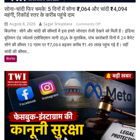
सोना-चांदी फिर चमके: 5 दिनों में सोना ₹7,064 और चांदी ₹14,094
महंगी, रिकॉर्ड स्तर के करीब पहुंचे दाम
August 8, 2026
Sagar Srivastava
on
Comments Off
बिज़नेस : सोने और चांदी की कीमतों में इस हफ्ते जोरदार तेजी देखने को मिली है। इंडिया
सोना-
बुलियन एंड ज्वेलर्स एसोसिएशन यानी IBJA के मुताबिक, पांच कारोबारी दिनों में 24 कैरेट
चांदी
सोने की कीमत 10 ग्राम पर ₹7,064 बढ़कर करीब ₹1.49 लाख पहुंच गई है। वहीं
फिर
चांदी की कीमत...
चमके:
5
बिजनेस
दिनों
में
सोना
₹7,064
और
चांदी
₹14,094
महंगी,
रिकॉर्ड
स्तर
के