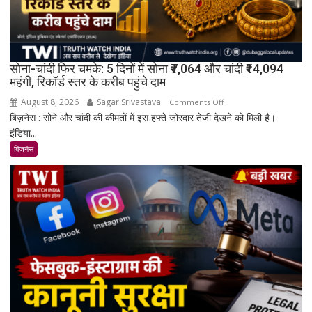
सोना-चांदी फिर चमके: 5 दिनों में सोना ₹7,064 और चांदी ₹14,094
महंगी, रिकॉर्ड स्तर के करीब पहुंचे दाम
August 8, 2026
Sagar Srivastava
on
Comments Off
बिज़नेस : सोने और चांदी की कीमतों में इस हफ्ते जोरदार तेजी देखने को मिली है।
सोना-
इंडिया...
चांदी
फिर
बिजनेस
चमके:
5
दिनों
में
सोना
₹7,064
और
चांदी
₹14,094
महंगी,