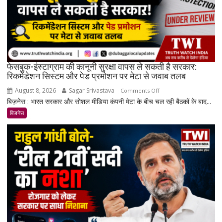
रिकॉर्ड
स्तर
के
करीब
पहुंचे
दाम
फेसबुक-इंस्टाग्राम की कानूनी सुरक्षा वापस ले सकती है सरकार:
रिकमेंडेशन सिस्टम और पेड प्रमोशन पर मेटा से जवाब तलब
August 8, 2026
Sagar Srivastava
on
Comments Off
बिज़नेस : भारत सरकार और सोशल मीडिया कंपनी मेटा के बीच चल रही बैठकों के बाद...
फेसबुक-
इंस्टाग्राम
बिजनेस
की
कानूनी
सुरक्षा
वापस
ले
सकती
है
सरकार:
रिकमेंडेशन
सिस्टम