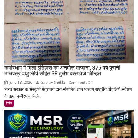
बाद
भी
क्यों
नहीं
बसा
राजस्थान
का
सबसे
रहस्यमयी
गांव?
कबीरधाम में मिला इतिहास का अनमोल खजाना, 375 वर्ष पुरानी
तालपत्र पांडुलिपि सहित 38 दुर्लभ दस्तावेज चिन्हित
June 13, 2026
Gaurav Shukla
on
Comments Off
भारत सरकार के संस्कृति मंत्रालय द्वारा संचालित ज्ञान भारतम् राष्ट्रीय पांडुलिपि सर्वेक्षण
कबीरधाम
के तहत कबीरधाम जिले...
में
मिला
विशेष
इतिहास
का
अनमोल
खजाना,
375