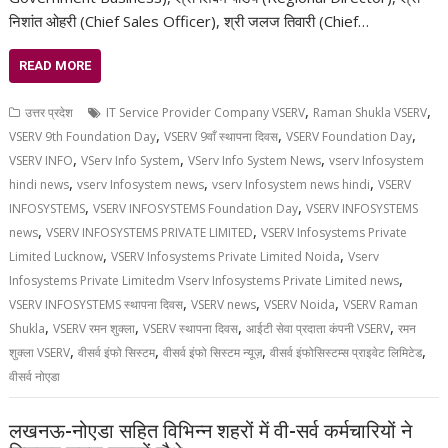
निशांत ओहरी (Chief Sales Officer), श्री जलज तिवारी (Chief…
READ MORE
,
,
उत्तर प्रदेश
IT Service Provider Company VSERV
Raman Shukla VSERV
,
,
,
VSERV 9th Foundation Day
VSERV 9वाँ स्थापना दिवस
VSERV Foundation Day
,
,
,
VSERV INFO
VServ Info System
VServ Info System News
vserv Infosystem
,
,
,
hindi news
vserv Infosystem news
vserv Infosystem news hindi
VSERV
,
,
INFOSYSTEMS
VSERV INFOSYSTEMS Foundation Day
VSERV INFOSYSTEMS
,
,
news
VSERV INFOSYSTEMS PRIVATE LIMITED
VSERV Infosystems Private
,
,
Limited Lucknow
VSERV Infosystems Private Limited Noida
Vserv
,
Infosystems Private Limitedm Vserv Infosystems Private Limited news
,
,
,
VSERV INFOSYSTEMS स्थापना दिवस
VSERV news
VSERV Noida
VSERV Raman
,
,
,
,
Shukla
VSERV रमन शुक्ला
VSERV स्थापना दिवस
आईटी सेवा प्रदाता कंपनी VSERV
रमन
,
,
,
,
शुक्ला VSERV
वीसर्व इंफो सिस्टम
वीसर्व इंफो सिस्टम न्यूज़
वीसर्व इंफोसिस्टम्स प्राइवेट लिमिटेड
वीसर्व नोएडा
लखनऊ-नोएडा सहित विभिन्न शहरों में वी-सर्व कर्मचारियों ने