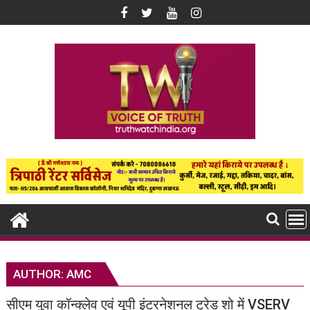
Skip
to
content
AUTHOR:
AMC
सीएम युवा कॉन्क्लेव एवं यूपी इंटरनेशनल ट्रेड शो में VSERV