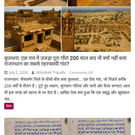
सरकार
पर
साधा
निशाना
कुलधरा: एक रात में उजड़ा पूरा गाँव! 200 साल बाद भी क्यों नहीं बसा
राजस्थान का सबसे रहस्यमयी गांव?
July 2, 2026
Abhishek Tripathi
on
Comments Off
राजस्थान: जैसलमेर जिले के बीचों-बीच बसा कुलधरा… एक ऐसा गांव, जो पिछले करीब
कुलधरा:
200 वर्षों से वीरान है। टूटे हुए मकान, सुनसान गलियां और चारों ओर फैला सन्नाटा आज
एक
भी इस जगह को रहस्य से भर देता है। आखिर ऐसा क्या हुआ कि एक समृद्ध और खुशहाल
रात
गांव...
में
उजड़ा
विशेष
पूरा
गाँव!
200
साल