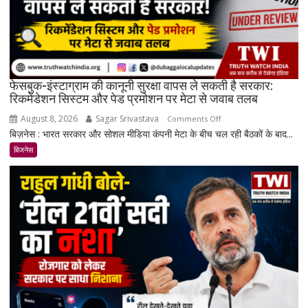
करीब
पहुंचे
दाम
फेसबुक-इंस्टाग्राम की कानूनी सुरक्षा वापस ले सकती है सरकार:
रिकमेंडेशन सिस्टम और पेड प्रमोशन पर मेटा से जवाब तलब
August 8, 2026
Sagar Srivastava
on
Comments Off
बिज़नेस : भारत सरकार और सोशल मीडिया कंपनी मेटा के बीच चल रही बैठकों के बाद...
फेसबुक-
इंस्टाग्राम
बिजनेस
की
कानूनी
सुरक्षा
वापस
ले
सकती
है
सरकार:
रिकमेंडेशन
सिस्टम