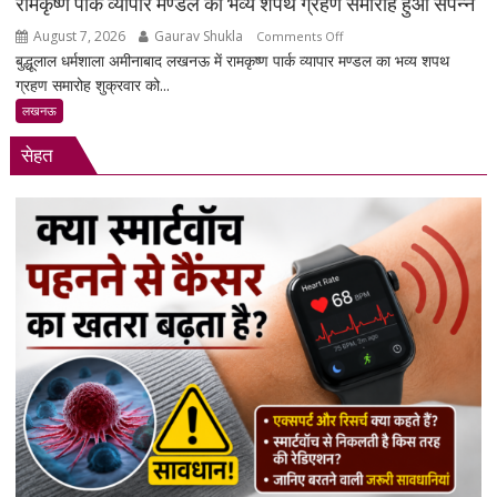
सरकार
रामकृष्ण पार्क व्यापार मण्डल का भव्य शपथ ग्रहण समारोह हुआ संपन्न
पर
August 7, 2026
Gaurav Shukla
on
Comments Off
साधा
बुद्धूलाल धर्मशाला अमीनाबाद लखनऊ में रामकृष्ण पार्क व्यापार मण्डल का भव्य शपथ
रामकृष्ण
निशाना
ग्रहण समारोह शुक्रवार को...
पार्क
व्यापार
लखनऊ
मण्डल
सेहत
का
भव्य
शपथ
ग्रहण
समारोह
हुआ
संपन्न