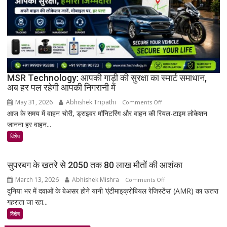
वर्ष
पुरानी
तालपत्र
पांडुलिपि
सहित
38
दुर्लभ
MSR Technology: आपकी गाड़ी की सुरक्षा का स्मार्ट समाधान,
अब हर पल रहेगी आपकी निगरानी में
दस्तावेज
चिन्हित
May 31, 2026
Abhishek Tripathi
on
Comments Off
आज के समय में वाहन चोरी, ड्राइवर मॉनिटरिंग और वाहन की रियल-टाइम लोकेशन
MSR
जानना हर वाहन...
Technology:
आपकी
विशेष
गाड़ी
की
सुपरबग के खतरे से 2050 तक 80 लाख मौतों की आशंका
सुरक्षा
March 13, 2026
Abhishek Mishra
on
Comments Off
का
दुनिया भर में दवाओं के बेअसर होने यानी ‘एंटीमाइक्रोबियल रेजिस्टेंस’ (AMR) का खतरा
सुपरबग
स्मार्ट
गहराता जा रहा...
के
समाधान,
खतरे
अब
विशेष
से
हर