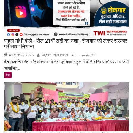
और
पेड
प्रमोशन
पर
मेटा
से
राहुल गांधी बोले- ‘रील 21वीं सदी का नशा’, रोजगार को लेकर सरकार
जवाब
पर साधा निशाना
तलब
August 8, 2026
Sagar Srivastava
on
Comments Off
देश : कांग्रेस नेता और लोकसभा में नेता प्रतिपक्ष राहुल गांधी ने शनिवार को प्रयागराज में
राहुल
आयोजित...
गांधी
बोले-
देश
‘रील
21वीं
सदी
का
नशा’,
रोजगार
को
लेकर