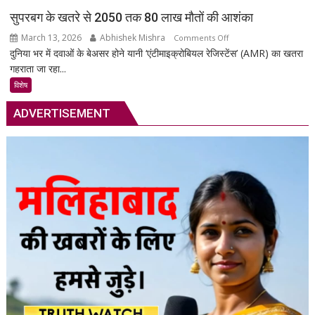
की
सुपरबग के खतरे से 2050 तक 80 लाख मौतों की आशंका
सुरक्षा
March 13, 2026
Abhishek Mishra
on
Comments Off
का
दुनिया भर में दवाओं के बेअसर होने यानी ‘एंटीमाइक्रोबियल रेजिस्टेंस’ (AMR) का खतरा
सुपरबग
स्मार्ट
गहराता जा रहा...
के
समाधान,
खतरे
अब
विशेष
से
हर
ADVERTISEMENT
2050
पल
तक
रहेगी
80
आपकी
लाख
निगरानी
मौतों
में
की
आशंका