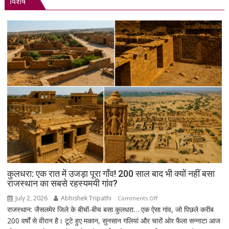
विशेष
चमके:
6
दिन
में
सोना
₹5,501
महंगा,
10
ग्राम
का
भाव
₹1.48
लाख
पहुंचा
कुलधरा: एक रात में उजड़ा पूरा गाँव! 200 साल बाद भी क्यों नहीं बसा
राजस्थान का सबसे रहस्यमयी गांव?
July 2, 2026
Abhishek Tripathi
on
Comments Off
राजस्थान: जैसलमेर जिले के बीचों-बीच बसा कुलधरा… एक ऐसा गांव, जो पिछले करीब
कुलधरा:
200 वर्षों से वीरान है। टूटे हुए मकान, सुनसान गलियां और चारों ओर फैला सन्नाटा आज
एक