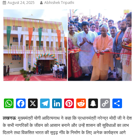
August 24, 2025
Abhishek Tripathi
W
F
X
T
Li
Pi
R
S
C
S
h
ac
el
n
nt
e
n
o
h
लखनऊ
: मुख्यमंत्री योगी आदित्यनाथ ने कहा कि प्रधानमंत्री नरेन्द्र मोदी जी ने देश
at
e
e
k
er
d
a
p
ar
के सभी नागरिकों के जीवन को आसान बनाने और उन्हें शासन की सुविधाओं का लाभ
s
b
gr
e
e
di
p
y
e
दिलाने तथा विकसित भारत की सुदृढ़ नींव के निर्माण के लिए अनेक कार्यक्रम आगे