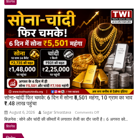
अमेरिका
बिजनेस
का
बड़ा
एक्शन:
फेसबुक-
इंस्टाग्राम
से
युवाओं
की
मेंटल
हेल्थ
प्रभावित,
₹9030
करोड़
का
सोना-चांदी फिर चमके: 6 दिन में सोना ₹5,501 महंगा, 10 ग्राम का भाव
जुर्माना
₹1.48 लाख पहुंचा
August 6, 2026
Sagar Srivastava
on
Comments Off
बिज़नेस : सोने और चांदी की कीमतों में लगातार तेजी का दौर जारी है। 6 अगस्त को...
सोना-
चांदी
बिजनेस
फिर