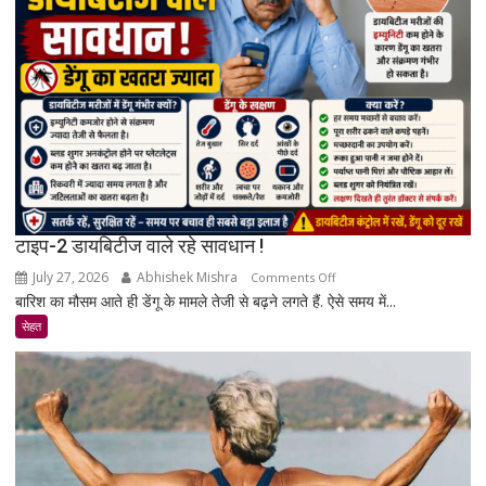
जानिए
एक्सपर्ट
और
रिसर्च
की
पूरी
सच्चाई
टाइप-2 डायबिटीज वाले रहे सावधान !
July 27, 2026
Abhishek Mishra
on
Comments Off
बारिश का मौसम आते ही डेंगू के मामले तेजी से बढ़ने लगते हैं. ऐसे समय में...
टाइप-2
डायबिटीज
सेहत
वाले
रहे
सावधान
!