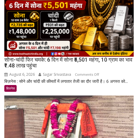
से
युवाओं
की
मेंटल
हेल्थ
प्रभावित,
₹9030
करोड़
का
सोना-चांदी फिर चमके: 6 दिन में सोना ₹5,501 महंगा, 10 ग्राम का भाव
जुर्माना
₹1.48 लाख पहुंचा
August 6, 2026
Sagar Srivastava
on
Comments Off
बिज़नेस : सोने और चांदी की कीमतों में लगातार तेजी का दौर जारी है। 6 अगस्त को...
सोना-
चांदी
बिजनेस
फिर
चमके:
6
दिन
में
सोना
₹5,501