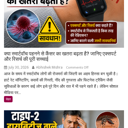
बड़ी
संख्या
में
जुटे
शिक्षाविद्
व
प्रबुद्धजन
क्या स्मार्टवॉच पहनने से कैंसर का खतरा बढ़ता है? जानिए एक्सपर्ट
और रिसर्च की पूरी सच्चाई
July 30, 2026
Abhishek Mishra
on
Comments Off
आज के समय में स्मार्टवॉच लोगों की रोजमर्रा की जिंदगी का अहम हिस्सा बन चुकी है।
क्या
हार्ट रेट मॉनिटरिंग, कदमों की गिनती, नींद की गुणवत्ता और फिटनेस ट्रैकिंग जैसी
स्मार्टवॉच
सुविधाओं के कारण कई लोग इसे पूरे दिन और रात में भी पहने रहते हैं। लेकिन सोशल
पहनने
मीडिया पर...
से
कैंसर
सेहत
का
खतरा
बढ़ता
है?