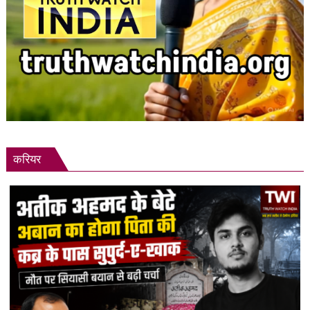
करियर