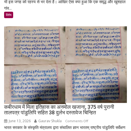
भी इस जगह को रहस्य से भर देता है। आखिर ऐसा क्या हुआ कि एक समृद्ध और खुशहाल
रात
गांव...
में
उजड़ा
विशेष
पूरा
गाँव!
200
साल
बाद
भी
क्यों
नहीं
बसा
राजस्थान
का
सबसे
रहस्यमयी
गांव?
कबीरधाम में मिला इतिहास का अनमोल खजाना, 375 वर्ष पुरानी
तालपत्र पांडुलिपि सहित 38 दुर्लभ दस्तावेज चिन्हित
June 13, 2026
Gaurav Shukla
on
Comments Off
भारत सरकार के संस्कृति मंत्रालय द्वारा संचालित ज्ञान भारतम् राष्ट्रीय पांडुलिपि सर्वेक्षण
कबीरधाम