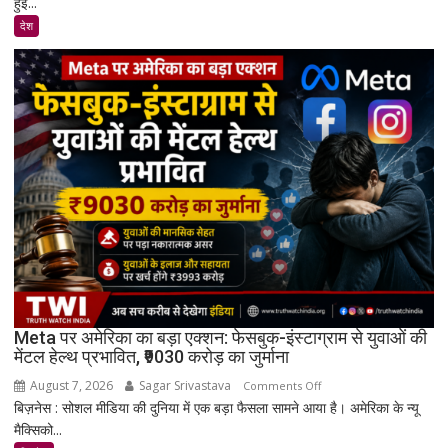
हुई...
अहमद
के
देश
बेटे
अबान
का
होगा
पिता
की
कब्र
के
पास
सुपुर्द-
ए-
खाक,
मौत
पर
Meta पर अमेरिका का बड़ा एक्शन: फेसबुक-इंस्टाग्राम से युवाओं की
सियासी
मेंटल हेल्थ प्रभावित, ₹9030 करोड़ का जुर्माना
बयान
August 7, 2026
Sagar Srivastava
on
Comments Off
से
बिज़नेस : सोशल मीडिया की दुनिया में एक बड़ा फैसला सामने आया है। अमेरिका के न्यू
Meta
बढ़ी
मैक्सिको...
पर
चर्चा