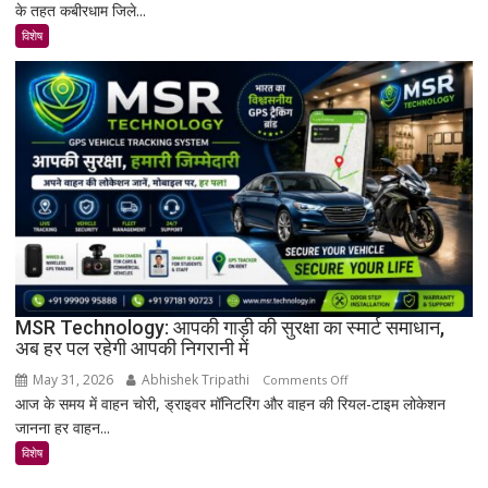
के तहत कबीरधाम जिले...
में
मिला
विशेष
इतिहास
का
अनमोल
खजाना,
375
वर्ष
पुरानी
तालपत्र
पांडुलिपि
सहित
38
दुर्लभ
MSR Technology: आपकी गाड़ी की सुरक्षा का स्मार्ट समाधान,
अब हर पल रहेगी आपकी निगरानी में
दस्तावेज
चिन्हित
May 31, 2026
Abhishek Tripathi
on
Comments Off
आज के समय में वाहन चोरी, ड्राइवर मॉनिटरिंग और वाहन की रियल-टाइम लोकेशन
MSR
जानना हर वाहन...
Technology:
आपकी
विशेष
गाड़ी