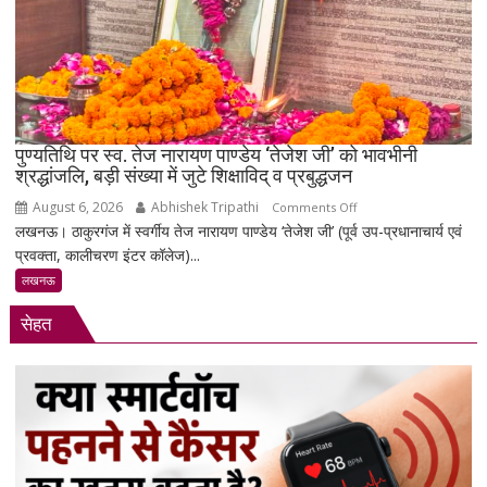
महंगा,
10
ग्राम
का
भाव
₹1.48
पुण्यतिथि पर स्व. तेज नारायण पाण्डेय ‘तेजेश जी’ को भावभीनी
लाख
श्रद्धांजलि, बड़ी संख्या में जुटे शिक्षाविद् व प्रबुद्धजन
पहुंचा
August 6, 2026
Abhishek Tripathi
on
Comments Off
लखनऊ। ठाकुरगंज में स्वर्गीय तेज नारायण पाण्डेय ‘तेजेश जी’ (पूर्व उप-प्रधानाचार्य एवं
पुण्यतिथि
प्रवक्ता, कालीचरण इंटर कॉलेज)...
पर
स्व.
लखनऊ
तेज
सेहत
नारायण
पाण्डेय
‘तेजेश
जी’
को
भावभीनी
श्रद्धांजलि,