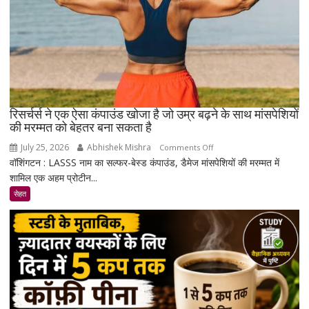
रिसर्चर्स ने एक ऐसा कंपाउंड खोजा है जो उम्र बढ़ने के साथ मांसपेशियों
की मरम्मत को बेहतर बना सकता है
July 25, 2026
Abhishek Mishra
on
Comments Off
वॉशिंगटन : LASSS नाम का सल्फर-बेस्ड कंपाउंड, डैमेज मांसपेशियों की मरम्मत में
रिसर्चर्स
शामिल एक अहम प्रोटीन...
ने
एक
सेहत
ऐसा
कंपाउंड
खोजा
है
जो
उम्र
बढ़ने