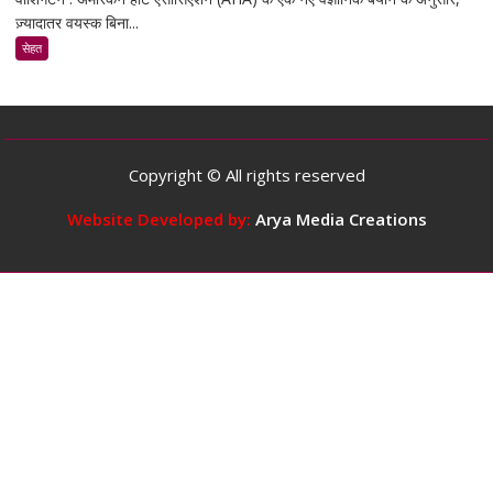
ज़्यादातर वयस्क बिना...
के
मुताबिक,
सेहत
ज़्यादातर
वयस्कों
के
लिए
दिन
Copyright © All rights reserved
में
5
Website Developed by:
Arya Media Creations
कप
तक
कॉफ़ी
पीना
सुरक्षित