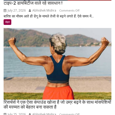
टाइप-2 डायबिटीज वाले रहे सावधान !
July 27, 2026
Abhishek Mishra
on
Comments Off
बारिश का मौसम आते ही डेंगू के मामले तेजी से बढ़ने लगते हैं. ऐसे समय में...
टाइप-2
डायबिटीज
सेहत
वाले
रहे
सावधान
!
रिसर्चर्स ने एक ऐसा कंपाउंड खोजा है जो उम्र बढ़ने के साथ मांसपेशियों
की मरम्मत को बेहतर बना सकता है
July 25, 2026
Abhishek Mishra
on
Comments Off