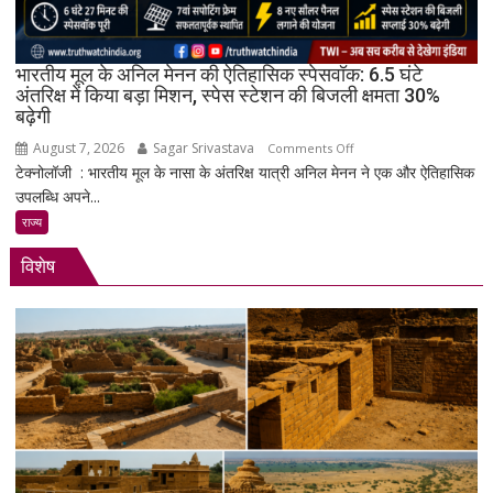
Gen
4
के
भारतीय मूल के अनिल मेनन की ऐतिहासिक स्पेसवॉक: 6.5 घंटे
साथ
अंतरिक्ष में किया बड़ा मिशन, स्पेस स्टेशन की बिजली क्षमता 30%
बढ़ेगी
मिड-
रेंज
August 7, 2026
Sagar Srivastava
on
Comments Off
में
टेक्नोलॉजी : भारतीय मूल के नासा के अंतरिक्ष यात्री अनिल मेनन ने एक और ऐतिहासिक
भारतीय
दमदार
उपलब्धि अपने...
मूल
एंट्री
के
राज्य
अनिल
विशेष
मेनन
की
ऐतिहासिक
स्पेसवॉक:
6.5
घंटे
अंतरिक्ष
में
किया
बड़ा