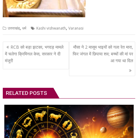
,
,
उत्तराखंड
धर्म
Kashi vishwanath
Varanasi
Post
RCB को बड़ा झटका, भगदड़ मामले
मौसा ने 2 मासूम भाइयों को गला रेत मारा,
navigation
में चलेगा क्रिमिनल केस, सरकार ने दी
फिर जंगल में छिपाया शव; बच्चों की मां पर
मंजूरी
आ गया था दिल
RELATED POSTS