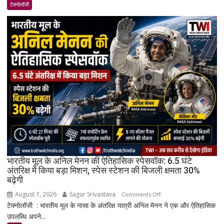
17
टेक्नोलॉजी
भारत
में
लॉन्च:
8,000mAh
बैटरी,
120Hz
AMOLED
डिस्प्ले
और
Snapdragon
4
Gen
4
के
भारतीय मूल के अनिल मेनन की ऐतिहासिक स्पेसवॉक: 6.5 घंटे
साथ
अंतरिक्ष में किया बड़ा मिशन, स्पेस स्टेशन की बिजली क्षमता 30%
बढ़ेगी
मिड-
रेंज
August 7, 2026
Sagar Srivastava
on
Comments Off
में
टेक्नोलॉजी : भारतीय मूल के नासा के अंतरिक्ष यात्री अनिल मेनन ने एक और ऐतिहासिक
भारतीय
दमदार
उपलब्धि अपने...
मूल
एंट्री