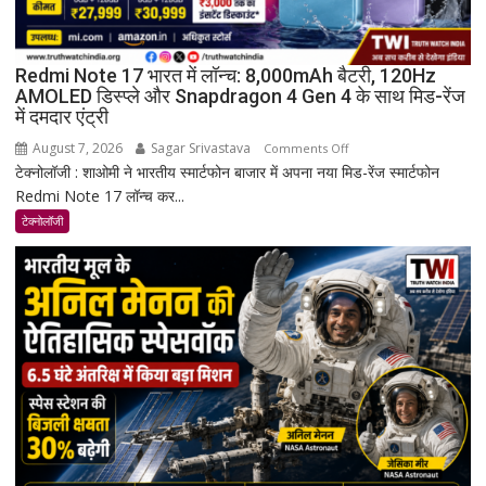
Redmi Note 17 भारत में लॉन्च: 8,000mAh बैटरी, 120Hz
AMOLED डिस्प्ले और Snapdragon 4 Gen 4 के साथ मिड-रेंज
में दमदार एंट्री
August 7, 2026
Sagar Srivastava
on
Comments Off
टेक्नोलॉजी : शाओमी ने भारतीय स्मार्टफोन बाजार में अपना नया मिड-रेंज स्मार्टफोन
Redmi
Redmi Note 17 लॉन्च कर...
Note
17
टेक्नोलॉजी
भारत
में
लॉन्च:
8,000mAh
बैटरी,
120Hz
AMOLED
डिस्प्ले
और
Snapdragon
4