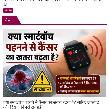
देते...
का
बड़ा
बिजनेस
फैसला:
सेहत
लोन
न
चुकाने
पर
बैंक
नहीं
कर
सकेंगे
आपका
मोबाइल-
लैपटॉप
लॉक,
1
जनवरी
2027
से
क्या स्मार्टवॉच पहनने से कैंसर का खतरा बढ़ता है? जानिए एक्सपर्ट
लागू
और रिसर्च की पूरी सच्चाई