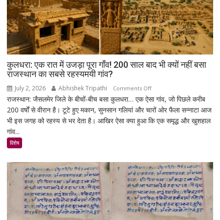
मिशन,
स्पेस
स्टेशन
की
बिजली
क्षमता
कुलधरा: एक रात में उजड़ा पूरा गाँव! 200 साल बाद भी क्यों नहीं बसा
30%
राजस्थान का सबसे रहस्यमयी गांव?
बढ़ेगी
July 2, 2026
Abhishek Tripathi
on
Comments Off
राजस्थान: जैसलमेर जिले के बीचों-बीच बसा कुलधरा… एक ऐसा गांव, जो पिछले करीब
कुलधरा:
200 वर्षों से वीरान है। टूटे हुए मकान, सुनसान गलियां और चारों ओर फैला सन्नाटा आज
एक
भी इस जगह को रहस्य से भर देता है। आखिर ऐसा क्या हुआ कि एक समृद्ध और खुशहाल
रात
गांव...
में
उजड़ा
विशेष
पूरा
गाँव!
200
साल
बाद
भी
क्यों