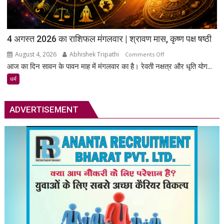
का
सशक्त
माध्यम
4 अगस्त 2026 का राशिफल मंगलवार | श्रावण मास, कृष्ण पक्ष षष्ठी
बनेगा
रेडियो
August 4, 2026
Abhishek Tripathi
on
Comments Off
आज का दिन सावन के पावन माह में मंगलवार का है। रेवती नक्षत्र और धृति योग...
4
अगस्त
धर्म
2026
का
ADVERTISEMENT
राशिफल
मंगलवार
|
श्रावण
मास,
कृष्ण
पक्ष
षष्ठी