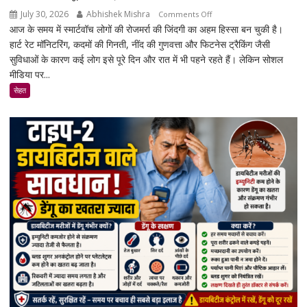
होंगे
July 30, 2026
Abhishek Mishra
on
Comments Off
नए
आज के समय में स्मार्टवॉच लोगों की रोजमर्रा की जिंदगी का अहम हिस्सा बन चुकी है।
क्या
नियम
हार्ट रेट मॉनिटरिंग, कदमों की गिनती, नींद की गुणवत्ता और फिटनेस ट्रैकिंग जैसी
स्मार्टवॉच
सुविधाओं के कारण कई लोग इसे पूरे दिन और रात में भी पहने रहते हैं। लेकिन सोशल
पहनने
मीडिया पर...
से
कैंसर
सेहत
का
खतरा
बढ़ता
है?
जानिए
एक्सपर्ट
और
रिसर्च
की
पूरी
सच्चाई