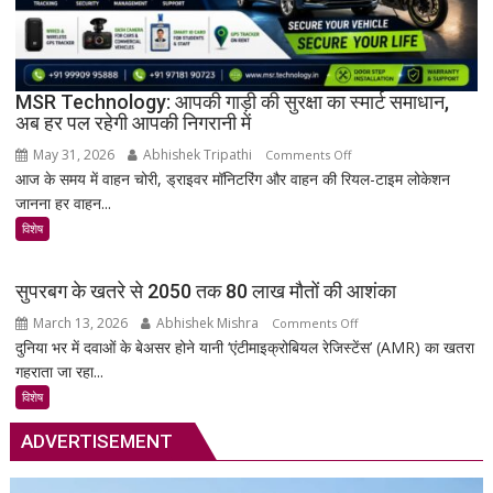
पांडुलिपि
सहित
38
दुर्लभ
MSR Technology: आपकी गाड़ी की सुरक्षा का स्मार्ट समाधान,
अब हर पल रहेगी आपकी निगरानी में
दस्तावेज
चिन्हित
May 31, 2026
Abhishek Tripathi
on
Comments Off
आज के समय में वाहन चोरी, ड्राइवर मॉनिटरिंग और वाहन की रियल-टाइम लोकेशन
MSR
जानना हर वाहन...
Technology:
आपकी
विशेष
गाड़ी
की
सुपरबग के खतरे से 2050 तक 80 लाख मौतों की आशंका
सुरक्षा
March 13, 2026
Abhishek Mishra
on
Comments Off
का
दुनिया भर में दवाओं के बेअसर होने यानी ‘एंटीमाइक्रोबियल रेजिस्टेंस’ (AMR) का खतरा
सुपरबग
स्मार्ट
गहराता जा रहा...
के
समाधान,
खतरे
अब
विशेष
से
हर
ADVERTISEMENT
2050
पल
तक
रहेगी
80
आपकी