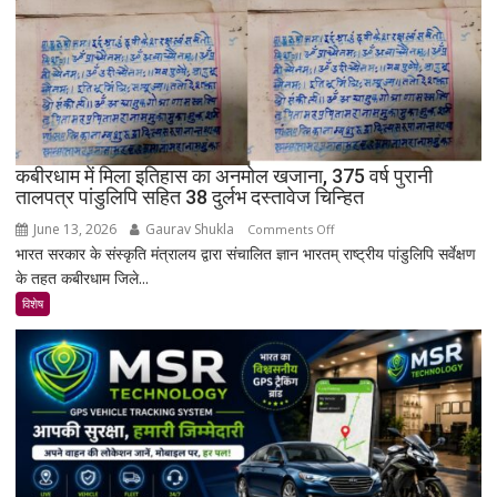
नहीं
बसा
राजस्थान
का
सबसे
रहस्यमयी
गांव?
कबीरधाम में मिला इतिहास का अनमोल खजाना, 375 वर्ष पुरानी
तालपत्र पांडुलिपि सहित 38 दुर्लभ दस्तावेज चिन्हित
June 13, 2026
Gaurav Shukla
on
Comments Off
भारत सरकार के संस्कृति मंत्रालय द्वारा संचालित ज्ञान भारतम् राष्ट्रीय पांडुलिपि सर्वेक्षण
कबीरधाम
के तहत कबीरधाम जिले...
में
मिला
विशेष
इतिहास
का
अनमोल
खजाना,
375
वर्ष
पुरानी
तालपत्र