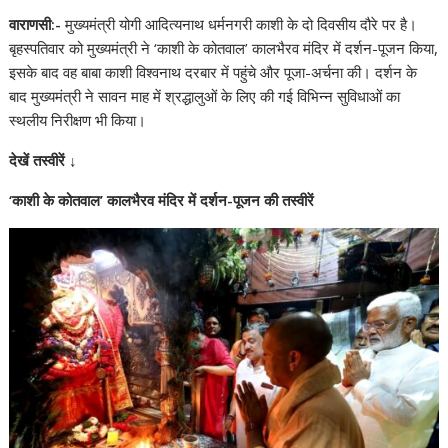
h
ac
el
n
nt
e
n
o
h
वाराणसी:-
मुख्यमंत्री योगी आदित्यनाथ धर्मनगरी काशी के दो दिवसीय दौरे पर है।
at
e
e
k
er
d
a
p
ar
बृहस्पतिवार को मुख्यमंत्री ने ‘काशी के कोतवाल’ कालभैरव मंदि‍र में दर्शन-पूजन किया,
s
b
gr
e
e
di
p
y
e
इसके बाद वह बाबा काशी विश्वनाथ दरबार में पहुंचे और पूजा-अर्चना की। दर्शन के
A
o
a
dI
st
t
c
Li
बाद मुख्यमंत्री ने सावन माह में श्रद्धालुओं के लिए की गई विभिन्न सुविधाओं का
स्थलीय निरीक्षण भी किया।
p
o
m
n
h
n
p
k
at
k
देखें तस्वीरें ↓
‘काशी के कोतवाल’ कालभैरव मंदि‍र में दर्शन-पूजन की तस्वीरें