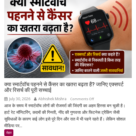
पिता
की
कब्र
के
पास
सुपुर्द-
ए-
खाक,
मौत
पर
सियासी
बयान
से
क्या स्मार्टवॉच पहनने से कैंसर का खतरा बढ़ता है? जानिए एक्सपर्ट
बढ़ी
और रिसर्च की पूरी सच्चाई
चर्चा
July 30, 2026
Abhishek Mishra
on
Comments Off
आज के समय में स्मार्टवॉच लोगों की रोजमर्रा की जिंदगी का अहम हिस्सा बन चुकी है।
क्या
हार्ट रेट मॉनिटरिंग, कदमों की गिनती, नींद की गुणवत्ता और फिटनेस ट्रैकिंग जैसी
स्मार्टवॉच
सुविधाओं के कारण कई लोग इसे पूरे दिन और रात में भी पहने रहते हैं। लेकिन सोशल
पहनने
मीडिया पर...
से
कैंसर
सेहत