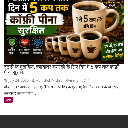
है
जो
उम्र
बढ़ने
के
साथ
मांसपेशियों
की
मरम्मत
को
बेहतर
स्टडी के मुताबिक, ज़्यादातर वयस्कों के लिए दिन में 5 कप तक कॉफ़ी
बना
पीना सुरक्षित
सकता
July 24, 2026
Abhishek Mishra
on
Comments Off
है
वॉशिंगटन : अमेरिकन हार्ट एसोसिएशन (AHA) के एक नए वैज्ञानिक बयान के अनुसार,
स्टडी
ज़्यादातर वयस्क बिना...
के
मुताबिक,
सेहत
ज़्यादातर
वयस्कों
के
लिए