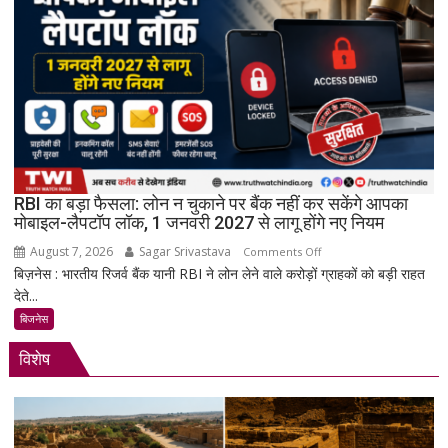
अंतरिक्ष
में
किया
बड़ा
मिशन,
स्पेस
स्टेशन
की
बिजली
RBI का बड़ा फैसला: लोन न चुकाने पर बैंक नहीं कर सकेंगे आपका
क्षमता
मोबाइल-लैपटॉप लॉक, 1 जनवरी 2027 से लागू होंगे नए नियम
30%
August 7, 2026
Sagar Srivastava
on
बढ़ेगी
Comments Off
बिज़नेस : भारतीय रिजर्व बैंक यानी RBI ने लोन लेने वाले करोड़ों ग्राहकों को बड़ी राहत
RBI
देते...
का
बड़ा
बिजनेस
फैसला:
विशेष
लोन
न
चुकाने
पर