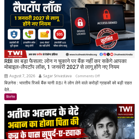
अंतरिक्ष
में
किया
बड़ा
मिशन,
स्पेस
स्टेशन
की
बिजली
RBI का बड़ा फैसला: लोन न चुकाने पर बैंक नहीं कर सकेंगे आपका
क्षमता
मोबाइल-लैपटॉप लॉक, 1 जनवरी 2027 से लागू होंगे नए नियम
30%
August 7, 2026
Sagar Srivastava
on
बढ़ेगी
Comments Off
बिज़नेस : भारतीय रिजर्व बैंक यानी RBI ने लोन लेने वाले करोड़ों ग्राहकों को बड़ी राहत
RBI
देते...
का
बड़ा
बिजनेस
फैसला:
लोन
न
चुकाने
पर
बैंक