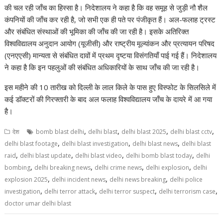
A
o
a
dI
st
t
c
Li
की चल रही जाँच का हिस्सा है। निदेशालय ने कहा है कि वह समूह से जुड़ी नौ शैल
कंपनियों की जाँच कर रही है, जो सभी एक ही पते पर पंजीकृत हैं। अल-फलाह ट्रस्ट
p
o
m
n
h
n
और संबंधित संस्थाओं की भूमिका की जाँच की जा रही है। इसके अतिरिक्‍त
p
k
at
k
विश्‍वविद्यालय अनुदान आयोग (यूजीसी) और राष्‍ट्रीय मूल्‍यांकन और प्रत्‍यायन परिषद
(एनएएसी) मान्यता से संबंधित दावों में प्रथम दृष्टया विसंगतियाँ पाई गई हैं। निदेशालय
ने कहा है कि इन पहलुओं की संबंधित अधिकारियों के साथ जाँच की जा रही है।
इस महीने की 10 तारीख को दिल्ली के लाल किले के पास हुए विस्फोट के सिलसिले में
कई डॉक्टरों की गिरफ्तारी के बाद अल फलाह विश्वविद्यालय जाँच के दायरे में आ गया
है।
,
,
,
,
देश
bomb blast delhi
delhi blast
delhi blast 2025
delhi blast cctv
,
,
,
delhi blast footage
delhi blast investigation
delhi blast news
delhi blast
,
,
,
,
raid
delhi blast update
delhi blast video
delhi bomb blast today
delhi
,
,
,
,
bombing
delhi breaking news
delhi crime news
delhi explosion
delhi
,
,
,
explosion 2025
delhi incident news
delhi news breaking
delhi police
,
,
,
,
investigation
delhi terror attack
delhi terror suspect
delhi terrorism case
doctor umar delhi blast