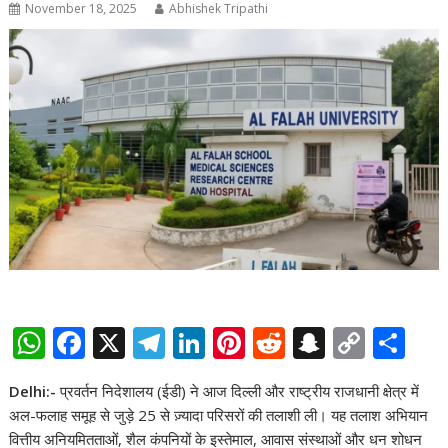
November 18, 2025
Abhishek Tripathi
W
F
X
T
Li
Pi
R
S
C
S
h
ac
el
n
nt
e
n
o
h
Delhi:-
प्रवर्तन निदेशालय (ईडी) ने आज दिल्ली और राष्ट्रीय राजधानी क्षेत्र में
at
e
e
k
er
d
a
p
ar
अल-फलाह समूह से जुड़े 25 से ज़्यादा परिसरों की तलाशी ली। यह तलाश अभियान
s
b
gr
e
e
di
p
y
e
वित्तीय अनियमितताओं, शैल कंपनियों के इस्तेमाल, आवास संस्थाओं और धन शोधन