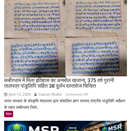
गाँव!
200
साल
बाद
भी
क्यों
नहीं
बसा
राजस्थान
का
सबसे
रहस्यमयी
गांव?
कबीरधाम में मिला इतिहास का अनमोल खजाना, 375 वर्ष पुरानी
तालपत्र पांडुलिपि सहित 38 दुर्लभ दस्तावेज चिन्हित
June 13, 2026
Gaurav Shukla
on
Comments Off
भारत सरकार के संस्कृति मंत्रालय द्वारा संचालित ज्ञान भारतम् राष्ट्रीय पांडुलिपि सर्वेक्षण
कबीरधाम
के तहत कबीरधाम जिले...
में
मिला
विशेष
इतिहास
का