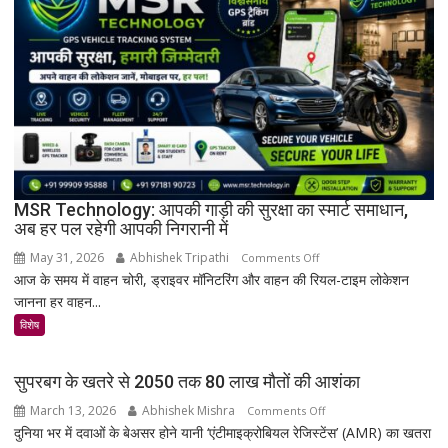
अनमोल
खजाना,
375
वर्ष
पुरानी
तालपत्र
पांडुलिपि
सहित
38
दुर्लभ
MSR Technology: आपकी गाड़ी की सुरक्षा का स्मार्ट समाधान,
अब हर पल रहेगी आपकी निगरानी में
दस्तावेज
चिन्हित
May 31, 2026
Abhishek Tripathi
on
Comments Off
आज के समय में वाहन चोरी, ड्राइवर मॉनिटरिंग और वाहन की रियल-टाइम लोकेशन
MSR
जानना हर वाहन...
Technology:
आपकी
विशेष
गाड़ी
की
सुपरबग के खतरे से 2050 तक 80 लाख मौतों की आशंका
सुरक्षा
March 13, 2026
Abhishek Mishra
on
Comments Off
का
दुनिया भर में दवाओं के बेअसर होने यानी ‘एंटीमाइक्रोबियल रेजिस्टेंस’ (AMR) का खतरा
सुपरबग
स्मार्ट