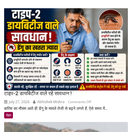
का
खतरा
बढ़ता
है?
जानिए
एक्सपर्ट
और
रिसर्च
की
पूरी
सच्चाई
टाइप-2 डायबिटीज वाले रहे सावधान !
July 27, 2026
Abhishek Mishra
on
Comments Off
बारिश का मौसम आते ही डेंगू के मामले तेजी से बढ़ने लगते हैं. ऐसे समय में...
टाइप-2
डायबिटीज
सेहत
वाले
रहे