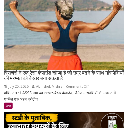
सावधान
!
रिसर्चर्स ने एक ऐसा कंपाउंड खोजा है जो उम्र बढ़ने के साथ मांसपेशियों
की मरम्मत को बेहतर बना सकता है
July 25, 2026
Abhishek Mishra
on
Comments Off
वॉशिंगटन : LASSS नाम का सल्फर-बेस्ड कंपाउंड, डैमेज मांसपेशियों की मरम्मत में
रिसर्चर्स
शामिल एक अहम प्रोटीन...
ने
एक
सेहत
ऐसा
कंपाउंड
खोजा