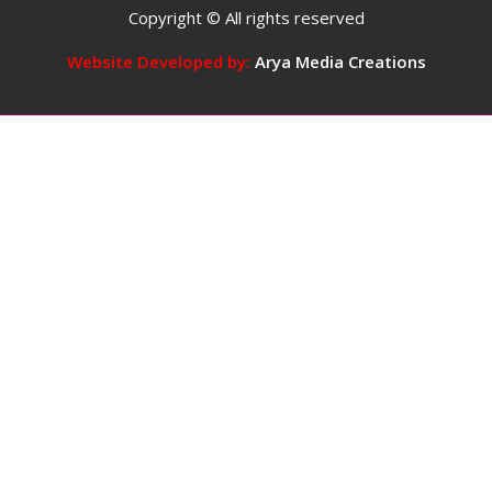
दिन
Copyright © All rights reserved
में
5
Website Developed by:
Arya Media Creations
कप
तक
कॉफ़ी
पीना
सुरक्षित