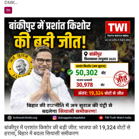
हाई
DMK...
कोर्ट
देश
ने
उदयनिधि
स्टालिन
को
रिहा
करने
का
आदेश
दिया;
कोई
न्यायिक
हिरासत
नहीं
बांकीपुर में प्रशांत किशोर की बड़ी जीत: भाजपा को 19,324 वोटों से
हराया, बिहार में बदला सियासी समीकरण