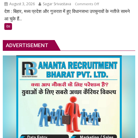
August 3, 2026
Sagar Srivastava
on
Comments Off
देश : बिहार, मध्य प्रदेश और गुजरात में हुए विधानसभा उपचुनावों के नतीजे सामने
बांकीपुर
में
आ चुके हैं...
प्रशांत
देश
किशोर
की
बड़ी
ADVERTISEMENT
जीत:
भाजपा
को
19,324
वोटों
से
हराया,
बिहार
में
बदला
सियासी
समीकरण