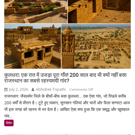
बैंक
नहीं
कर
सकेंगे
आपका
मोबाइल-
लैपटॉप
लॉक,
1
जनवरी
2027
से
कुलधरा: एक रात में उजड़ा पूरा गाँव! 200 साल बाद भी क्यों नहीं बसा
लागू
राजस्थान का सबसे रहस्यमयी गांव?
होंगे
July 2, 2026
Abhishek Tripathi
on
Comments Off
नए
राजस्थान: जैसलमेर जिले के बीचों-बीच बसा कुलधरा… एक ऐसा गांव, जो पिछले करीब
कुलधरा:
नियम
200 वर्षों से वीरान है। टूटे हुए मकान, सुनसान गलियां और चारों ओर फैला सन्नाटा आज
एक
भी इस जगह को रहस्य से भर देता है। आखिर ऐसा क्या हुआ कि एक समृद्ध और खुशहाल
रात
गांव...
में
उजड़ा
विशेष
पूरा