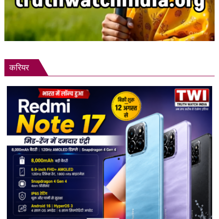
करियर