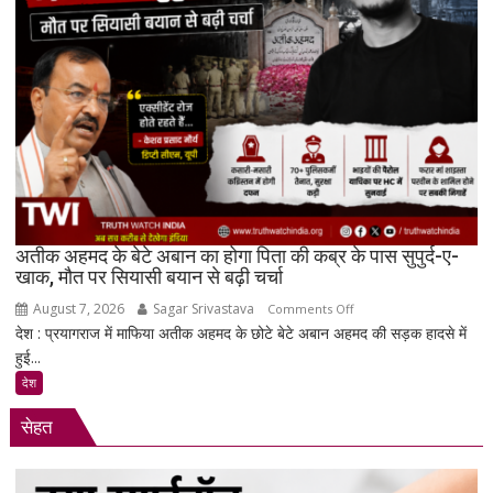
नहीं
कर
सकेंगे
आपका
मोबाइल-
लैपटॉप
लॉक,
1
जनवरी
2027
अतीक अहमद के बेटे अबान का होगा पिता की कब्र के पास सुपुर्द-ए-
से
खाक, मौत पर सियासी बयान से बढ़ी चर्चा
लागू
August 7, 2026
Sagar Srivastava
on
होंगे
Comments Off
देश : प्रयागराज में माफिया अतीक अहमद के छोटे बेटे अबान अहमद की सड़क हादसे में
अतीक
नए
हुई...
अहमद
नियम
के
देश
बेटे
सेहत
अबान
का
होगा