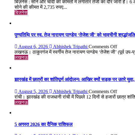
सोना-
बिज़नेस : सोने और चांदी की कीमतों में लगातार तेजी का दौर जारी है। 6
चांदी
सोने की कीमत में 2,735 रुपए...
फिर
बिजनेस
चमके:
6
दिन
में
पुण्यतिथि पर स्व. तेज नारायण पाण्डेय ‘तेजेश जी’ को भावभीनी श्रद्धांजलि, बड
सोना
₹5,501
on
August 6, 2026
Abhishek Tripathi
Comments Off
महंगा,
पुण्यतिथि
लखनऊ। ठाकुरगंज में स्वर्गीय तेज नारायण पाण्डेय ‘तेजेश जी’ (पूर्व उप-प
10
पर
लखनऊ
ग्राम
स्व.
का
तेज
भाव
नारायण
₹1.48
पाण्डेय
झारखंड में छात्रों का शांतिपूर्ण आंदोलन: आखिर क्यों सड़क पर उतरे युवा, क
लाख
‘तेजेश
पहुंचा
जी’
on
August 5, 2026
Abhishek Tripathi
Comments Off
को
झारखंड
रांची। झारखंड की राजधानी रांची में पिछले 12 दिनों से हजारों छात्र शांतिपू
भावभीनी
में
लखनऊ
श्रद्धांजलि,
छात्रों
बड़ी
का
संख्या
शांतिपूर्ण
में
आंदोलन:
5 अगस्त 2026 का दैनिक राशिफल
जुटे
आखिर
शिक्षाविद्
क्यों