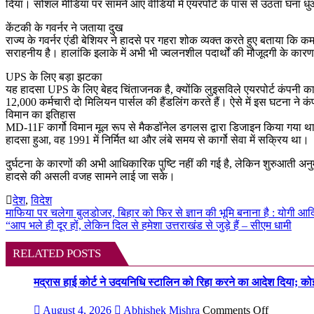
दिया। सोशल मीडिया पर सामने आए वीडियो में एयरपोर्ट के पास से उठता घना धुआ
केंटकी के गवर्नर ने जताया दुख
राज्य के गवर्नर एंडी बेशियर ने हादसे पर गहरा शोक व्यक्त करते हुए बताया कि 
सराहनीय है। हालांकि इलाके में अभी भी ज्वलनशील पदार्थों की मौजूदगी के का
UPS के लिए बड़ा झटका
यह हादसा UPS के लिए बेहद चिंताजनक है, क्योंकि लुइसविले एयरपोर्ट कंपनी का वैश्
12,000 कर्मचारी दो मिलियन पार्सल की हैंडलिंग करते हैं। ऐसे में इस घटना ने 
विमान का इतिहास
MD-11F कार्गो विमान मूल रूप से मैकडॉनेल डगलस द्वारा डिजाइन किया गया थ
हादसा हुआ, वह 1991 में निर्मित था और लंबे समय से कार्गो सेवा में सक्रिय था।
दुर्घटना के कारणों की अभी आधिकारिक पुष्टि नहीं की गई है, लेकिन शुरुआती अन
हादसे की असली वजह सामने लाई जा सके।
देश
,
विदेश
Post
माफिया पर चलेगा बुलडोजर, बिहार को फिर से ज्ञान की भूमि बनाना है : योगी आद
“आप भले ही दूर हों, लेकिन दिल से हमेशा उत्तराखंड से जुड़े हैं – सीएम धामी
navigation
RELATED POSTS
मद्रास हाई कोर्ट ने उदयनिधि स्टालिन को रिहा करने का आदेश दिया; को
on
August 4, 2026
Abhishek Mishra
Comments Off