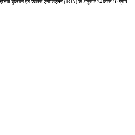
 इंडिया बुलियन एंड ज्वेलर्स एसोसिएशन (IBJA) के अनुसार 24 कैरेट 10 ग्राम