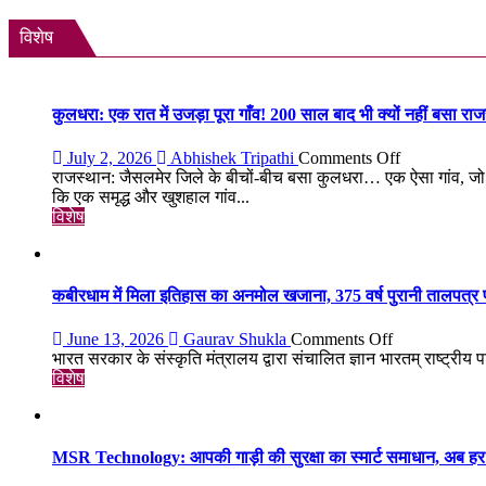
बड़ी
का
संख्या
शांतिपूर्ण
विशेष
में
आंदोलन:
जुटे
आखिर
शिक्षाविद्
क्यों
व
सड़क
कुलधरा: एक रात में उजड़ा पूरा गाँव! 200 साल बाद भी क्यों नहीं बसा र
प्रबुद्धजन
पर
उतरे
on
July 2, 2026
Abhishek Tripathi
Comments Off
युवा,
कुलधरा:
राजस्थान: जैसलमेर जिले के बीचों-बीच बसा कुलधरा… एक ऐसा गांव, जो 
क्या
एक
कि एक समृद्ध और खुशहाल गांव...
हैं
रात
विशेष
उनकी
में
मांगें?
उजड़ा
पूरा
गाँव!
कबीरधाम में मिला इतिहास का अनमोल खजाना, 375 वर्ष पुरानी तालपत्र पा
200
साल
on
June 13, 2026
Gaurav Shukla
Comments Off
बाद
कबीरधाम
भारत सरकार के संस्कृति मंत्रालय द्वारा संचालित ज्ञान भारतम् राष्ट्रीय प
भी
में
विशेष
क्यों
मिला
नहीं
इतिहास
बसा
का
राजस्थान
अनमोल
MSR Technology: आपकी गाड़ी की सुरक्षा का स्मार्ट समाधान, अब हर 
का
खजाना,