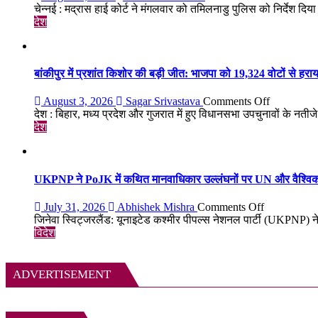
मद्रास
चेन्नई : मद्रास हाई कोर्ट ने मंगलवार को तमिलनाडु पुलिस को निर्देश दि
हाई
देश
कोर्ट
ने
उदयनिधि
स्टालिन
बांकीपुर में प्रशांत किशोर की बड़ी जीत: भाजपा को 19,324 वोटों से हर
को
रिहा
on
August 3, 2026
Sagar Srivastava
Comments Off
करने
बांकीपुर
देश : बिहार, मध्य प्रदेश और गुजरात में हुए विधानसभा उपचुनावों के नतीजे 
का
में
देश
आदेश
प्रशांत
दिया;
किशोर
कोई
की
न्यायिक
बड़ी
UKPNP ने PoJK में कथित मानवाधिकार उल्लंघनों पर UN और वैश्विक
हिरासत
जीत:
नहीं
भाजपा
on
July 31, 2026
Abhishek Mishra
Comments Off
को
UKPNP
जिनेवा स्विट्जरलैंड: यूनाइटेड कश्मीर पीपल्स नेशनल पार्टी (UKPNP) ने प
19,324
ने
विदेश
वोटों
PoJK
से
में
हराया,
कथित
ADVERTISEMENT
बिहार
मानवाधिकार
में
उल्लंघनों
बदला
पर
सियासी