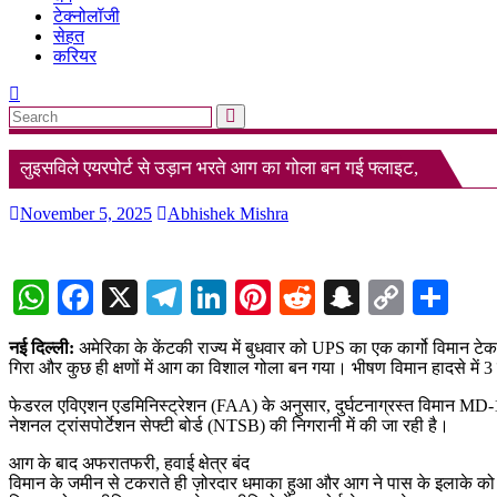
टेक्नोलॉजी
सेहत
करियर
लुइसविले एयरपोर्ट से उड़ान भरते आग का गोला बन गई फ्लाइट,
November 5, 2025
Abhishek Mishra
WhatsApp
Facebook
X
Telegram
LinkedIn
Pinterest
Reddit
Snapchat
Copy
Sha
Link
नई दिल्ली:
अमेरिका के केंटकी राज्य में बुधवार को UPS का एक कार्गो विमान टे
गिरा और कुछ ही क्षणों में आग का विशाल गोला बन गया। भीषण विमान हादसे में 3
फेडरल एविएशन एडमिनिस्ट्रेशन (FAA) के अनुसार, दुर्घटनाग्रस्त विमान MD-11 म
नेशनल ट्रांसपोर्टेशन सेफ्टी बोर्ड (NTSB) की निगरानी में की जा रही है।
आग के बाद अफरातफरी, हवाई क्षेत्र बंद
विमान के जमीन से टकराते ही ज़ोरदार धमाका हुआ और आग ने पास के इलाके को अपन