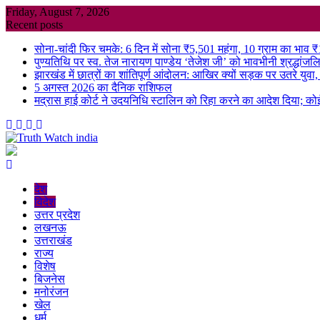
Skip
Friday, August 7, 2026
to
Recent posts
content
सोना-चांदी फिर चमके: 6 दिन में सोना ₹5,501 महंगा, 10 ग्राम का भाव 
पुण्यतिथि पर स्व. तेज नारायण पाण्डेय ‘तेजेश जी’ को भावभीनी श्रद्धांजलि, बड
झारखंड में छात्रों का शांतिपूर्ण आंदोलन: आखिर क्यों सड़क पर उतरे युवा, क्
5 अगस्त 2026 का दैनिक राशिफल
मद्रास हाई कोर्ट ने उदयनिधि स्टालिन को रिहा करने का आदेश दिया; को
देश
विदेश
उत्तर प्रदेश
लखनऊ
उत्तराखंड
राज्य
विशेष
बिजनेस
मनोरंजन
खेल
धर्म