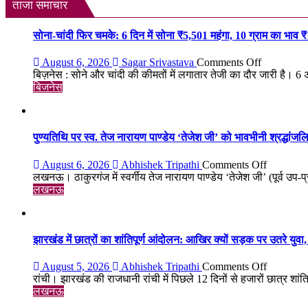
UN
ताजा समाचार
समीकरण
और
वैश्विक
सोना-चांदी फिर चमके: 6 दिन में सोना ₹5,501 महंगा, 10 ग्राम का भाव 
ताकतों
से
on
August 6, 2026
Sagar Srivastava
Comments Off
दखल
सोना-
बिज़नेस : सोने और चांदी की कीमतों में लगातार तेजी का दौर जारी है। 6 
देने
चांदी
बिजनेस
की
फिर
अपील
चमके:
की
6
दिन
पुण्यतिथि पर स्व. तेज नारायण पाण्डेय ‘तेजेश जी’ को भावभीनी श्रद्धांजलि, बड
में
सोना
on
August 6, 2026
Abhishek Tripathi
Comments Off
₹5,501
पुण्यतिथि
लखनऊ। ठाकुरगंज में स्वर्गीय तेज नारायण पाण्डेय ‘तेजेश जी’ (पूर्व उप-प
महंगा,
पर
लखनऊ
10
स्व.
ग्राम
तेज
का
नारायण
भाव
पाण्डेय
झारखंड में छात्रों का शांतिपूर्ण आंदोलन: आखिर क्यों सड़क पर उतरे युवा, क
₹1.48
‘तेजेश
लाख
जी’
on
August 5, 2026
Abhishek Tripathi
Comments Off
पहुंचा
को
झारखंड
रांची। झारखंड की राजधानी रांची में पिछले 12 दिनों से हजारों छात्र शांतिपू
भावभीनी
में
लखनऊ
श्रद्धांजलि,
छात्रों