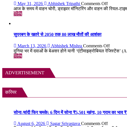
सबसे
375
on
May 31, 2026
Abhishek Tripathi
Comments Off
रहस्यमयी
वर्ष
MSR
आज के समय में वाहन चोरी, ड्राइवर मॉनिटरिंग और वाहन की रियल-टाइ
गांव?
पुरानी
Technolog
विशेष
तालपत्र
आपकी
पांडुलिपि
गाड़ी
सहित
की
38
सुरक्षा
सुपरबग के खतरे से 2050 तक 80 लाख मौतों की आशंका
दुर्लभ
का
दस्तावेज
स्मार्ट
on
March 13, 2026
Abhishek Mishra
Comments Off
चिन्हित
समाधान,
सुपरबग
दुनिया भर में दवाओं के बेअसर होने यानी ‘एंटीमाइक्रोबियल रेजिस्टेंस’
अब
के
विशेष
हर
खतरे
पल
से
रहेगी
2050
ADVERTISEMENT
आपकी
तक
निगरानी
80
में
लाख
मौतों
करियर
की
आशंका
सोना-चांदी फिर चमके: 6 दिन में सोना ₹5,501 महंगा, 10 ग्राम का भाव 
on
August 6, 2026
Sagar Srivastava
Comments Off