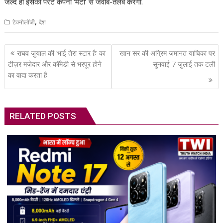
जल्द ही इसकी पैरेंट कंपनी ‘मेटा’ से जवाब-तलब करेगा.
,
टेक्नोलॉजी
देश
Post
राघव जुयाल की ‘भाई तेरा स्टार है’ का
खान सर की अग्रिम ज़मानत याचिका पर
navigation
टीज़र मज़ेदार और कॉमेडी से भरपूर होने
सुनवाई 7 जुलाई तक टली
का वादा करता है
RELATED POSTS