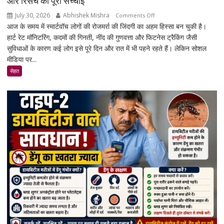
और रिसर्च की पूरी सच्चाई
होंगे
July 30, 2026
Abhishek Mishra
on
Comments Off
नए
आज के समय में स्मार्टवॉच लोगों की रोजमर्रा की जिंदगी का अहम हिस्सा बन चुकी है।
क्या
नियम
हार्ट रेट मॉनिटरिंग, कदमों की गिनती, नींद की गुणवत्ता और फिटनेस ट्रैकिंग जैसी
स्मार्टवॉच
सुविधाओं के कारण कई लोग इसे पूरे दिन और रात में भी पहने रहते हैं। लेकिन सोशल
पहनने
मीडिया पर...
से
कैंसर
सेहत
का
खतरा
बढ़ता
है?
जानिए
एक्सपर्ट
और
रिसर्च
की
पूरी
सच्चाई