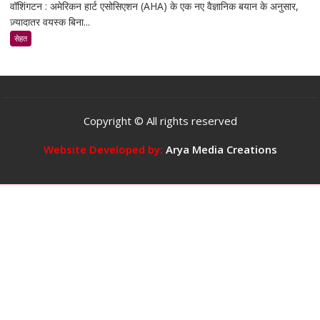
वॉशिंगटन : अमेरिकन हार्ट एसोसिएशन (AHA) के एक नए वैज्ञानिक बयान के अनुसार,
स्टडी
ज़्यादातर वयस्क बिना...
के
मुताबिक,
सेहत
ज़्यादातर
वयस्कों
के
लिए
दिन
Copyright © All rights reserved
में
5
Website Developed by:
Arya Media Creations
कप
तक
कॉफ़ी
पीना
सुरक्षित