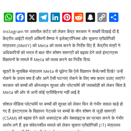
W
F
X
T
Li
Pi
R
S
C
S
h
ac
el
n
nt
e
n
o
h
Instagram पर अश्लील कंटेंट को लेकर केंद्र सरकार ने सख्ती दिखाई दी है.
at
e
e
k
er
d
a
p
ar
केंद्रीय आईटी मंत्री अश्विनी वैष्णव ने इलेक्ट्रॉनिक्स और सूचना प्रौद्योगिकी
s
b
gr
e
e
di
p
y
e
मंत्रालय (MeitY) को Meta को तलब करने के निर्देश दिए हैं. केंद्रीय मंत्री ने
A
o
a
dI
st
t
c
Li
अधिकारियों को भारत में बाल यौन शोषण सामग्री को बढ़ावा देने वाले इंस्टाग्राम
विज्ञापनों के मामले में Meta को तलब करने का निर्देश दिया.
p
o
m
n
h
n
p
k
at
k
सूत्रों के मुताबिक मंत्रालय Meta से पूछेगा कि ऐसे विज्ञापन कैसे/क्यों दिखे? उन्हें
रोकने के उपाय क्या हैं और आगे ऐसी घटनाएं रोकने के लिए क्या कदम उठाए जाएंगे?
सरकार को बच्चों की ऑनलाइन सुरक्षा और प्लेटफॉर्म की जवाबदेही को लेकर चिंता है.
Meta की ओर से अभी कोई प्रतिक्रिया नहीं आई है.
सोशल मीडिया प्लेटफॉर्म पर बच्चों की सुरक्षा को लेकर फिर से गंभीर सवाल खड़े हो
गए हैं. इंस्टाग्राम के विज्ञापन नेटवर्क पर बच्चों के यौन शोषण से जुड़ी सामग्री
(CSAM) को बढ़ावा देने वाले अकाउंट्स और वेबसाइट्स का प्रचार करने के गंभीर
आरोप लगे हैं. इस संवेदनशील मामले को लेकर सूचना प्रौद्योगिकी (IT) मंत्रालय