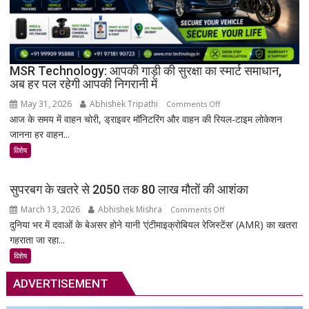
तालपत्र
पांडुलिपि
सहित
38
दुर्लभ
MSR Technology: आपकी गाड़ी की सुरक्षा का स्मार्ट समाधान,
अब हर पल रहेगी आपकी निगरानी में
दस्तावेज
चिन्हित
May 31, 2026
Abhishek Tripathi
on
Comments Off
आज के समय में वाहन चोरी, ड्राइवर मॉनिटरिंग और वाहन की रियल-टाइम लोकेशन
MSR
जानना हर वाहन...
Technology:
आपकी
विशेष
गाड़ी
की
सुपरबग के खतरे से 2050 तक 80 लाख मौतों की आशंका
सुरक्षा
March 13, 2026
Abhishek Mishra
on
Comments Off
का
दुनिया भर में दवाओं के बेअसर होने यानी ‘एंटीमाइक्रोबियल रेजिस्टेंस’ (AMR) का खतरा
सुपरबग
स्मार्ट
गहराता जा रहा...
के
समाधान,
खतरे
अब
विशेष
से
हर
ADVERTISEMENT
2050
पल
तक
रहेगी