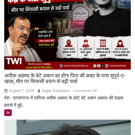
AMOLED
डिस्प्ले
और
Snapdragon
4
Gen
4
के
साथ
मिड-
रेंज
अतीक अहमद के बेटे अबान का होगा पिता की कब्र के पास सुपुर्द-ए-
में
खाक, मौत पर सियासी बयान से बढ़ी चर्चा
दमदार
August 7, 2026
Sagar Srivastava
on
Comments Off
एंट्री
देश : प्रयागराज में माफिया अतीक अहमद के छोटे बेटे अबान अहमद की सड़क
अतीक
अहमद
हादसे में हुई...
के
देश
बेटे
अबान
का