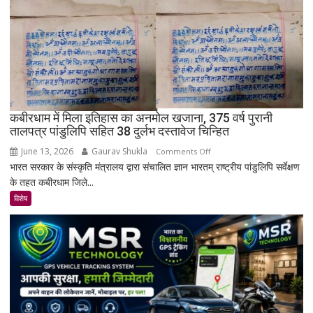
क्यों
नहीं
बसा
राजस्थान
का
सबसे
रहस्यमयी
गांव?
कबीरधाम में मिला इतिहास का अनमोल खजाना, 375 वर्ष पुरानी
तालपत्र पांडुलिपि सहित 38 दुर्लभ दस्तावेज चिन्हित
June 13, 2026
Gaurav Shukla
on
Comments Off
भारत सरकार के संस्कृति मंत्रालय द्वारा संचालित ज्ञान भारतम् राष्ट्रीय पांडुलिपि सर्वेक्षण
कबीरधाम
के तहत कबीरधाम जिले...
में
मिला
विशेष
इतिहास
का
अनमोल
खजाना,
375
वर्ष
पुरानी