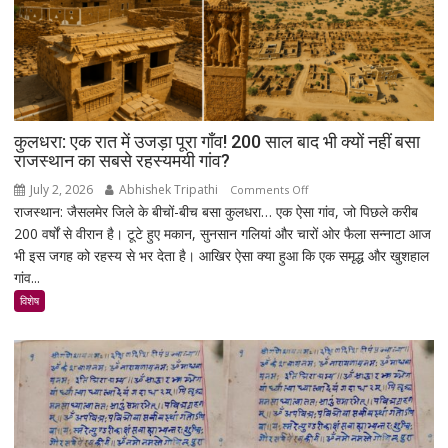
बड़ा
मिशन,
स्पेस
स्टेशन
की
बिजली
क्षमता
कुलधरा: एक रात में उजड़ा पूरा गाँव! 200 साल बाद भी क्यों नहीं बसा
30%
राजस्थान का सबसे रहस्यमयी गांव?
बढ़ेगी
July 2, 2026
Abhishek Tripathi
on
Comments Off
राजस्थान: जैसलमेर जिले के बीचों-बीच बसा कुलधरा… एक ऐसा गांव, जो पिछले करीब
कुलधरा:
200 वर्षों से वीरान है। टूटे हुए मकान, सुनसान गलियां और चारों ओर फैला सन्नाटा आज
एक
भी इस जगह को रहस्य से भर देता है। आखिर ऐसा क्या हुआ कि एक समृद्ध और खुशहाल
रात
गांव...
में
उजड़ा
विशेष
पूरा
गाँव!
200
साल
बाद
भी