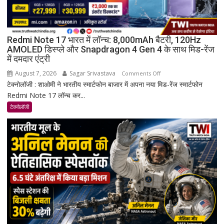
Redmi Note 17 भारत में लॉन्च: 8,000mAh बैटरी, 120Hz
AMOLED डिस्प्ले और Snapdragon 4 Gen 4 के साथ मिड-रेंज
में दमदार एंट्री
August 7, 2026
Sagar Srivastava
on
Comments Off
टेक्नोलॉजी : शाओमी ने भारतीय स्मार्टफोन बाजार में अपना नया मिड-रेंज स्मार्टफोन
Redmi
Redmi Note 17 लॉन्च कर...
Note
17
टेक्नोलॉजी
भारत
में
लॉन्च:
8,000mAh
बैटरी,
120Hz
AMOLED
डिस्प्ले
और
Snapdragon