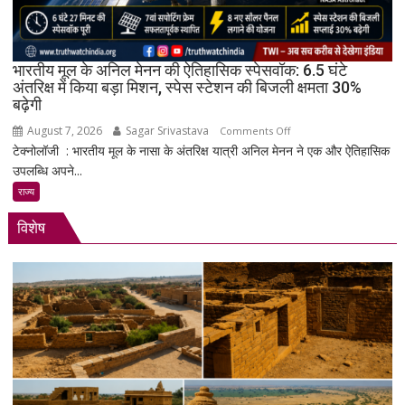
4
Gen
4
के
भारतीय मूल के अनिल मेनन की ऐतिहासिक स्पेसवॉक: 6.5 घंटे
साथ
अंतरिक्ष में किया बड़ा मिशन, स्पेस स्टेशन की बिजली क्षमता 30%
बढ़ेगी
मिड-
रेंज
August 7, 2026
Sagar Srivastava
on
Comments Off
में
टेक्नोलॉजी : भारतीय मूल के नासा के अंतरिक्ष यात्री अनिल मेनन ने एक और ऐतिहासिक
भारतीय
दमदार
उपलब्धि अपने...
मूल
एंट्री
के
राज्य
अनिल
विशेष
मेनन
की
ऐतिहासिक
स्पेसवॉक:
6.5
घंटे
अंतरिक्ष
में
किया