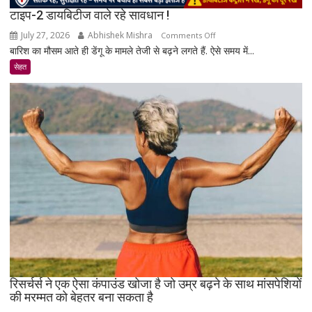
टाइप-2 डायबिटीज वाले रहे सावधान !
July 27, 2026
Abhishek Mishra
on
Comments Off
बारिश का मौसम आते ही डेंगू के मामले तेजी से बढ़ने लगते हैं. ऐसे समय में...
टाइप-2
डायबिटीज
सेहत
वाले
रहे
सावधान
!
रिसर्चर्स ने एक ऐसा कंपाउंड खोजा है जो उम्र बढ़ने के साथ मांसपेशियों
की मरम्मत को बेहतर बना सकता है