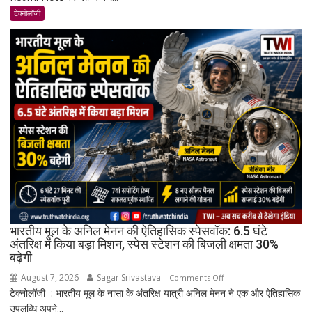
17
टेक्नोलॉजी
भारत
में
लॉन्च:
8,000mAh
बैटरी,
120Hz
AMOLED
डिस्प्ले
और
Snapdragon
4
Gen
4
के
भारतीय मूल के अनिल मेनन की ऐतिहासिक स्पेसवॉक: 6.5 घंटे
साथ
अंतरिक्ष में किया बड़ा मिशन, स्पेस स्टेशन की बिजली क्षमता 30%
बढ़ेगी
मिड-
रेंज
August 7, 2026
Sagar Srivastava
on
Comments Off
में
टेक्नोलॉजी : भारतीय मूल के नासा के अंतरिक्ष यात्री अनिल मेनन ने एक और ऐतिहासिक
भारतीय
दमदार
उपलब्धि अपने...
मूल