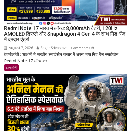
Redmi Note 17 भारत में लॉन्च: 8,000mAh बैटरी, 120Hz
AMOLED डिस्प्ले और Snapdragon 4 Gen 4 के साथ मिड-रेंज
में दमदार एंट्री
August 7, 2026
Sagar Srivastava
on
Comments Off
टेक्नोलॉजी : शाओमी ने भारतीय स्मार्टफोन बाजार में अपना नया मिड-रेंज स्मार्टफोन
Redmi
Redmi Note 17 लॉन्च कर...
Note
17
टेक्नोलॉजी
भारत
में
लॉन्च:
8,000mAh
बैटरी,
120Hz
AMOLED
डिस्प्ले
और