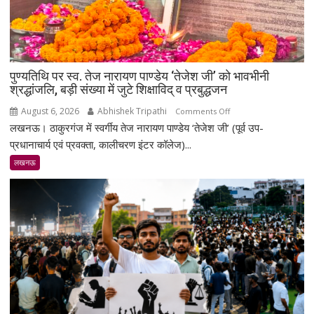
पुण्यतिथि पर स्व. तेज नारायण पाण्डेय ‘तेजेश जी’ को भावभीनी
श्रद्धांजलि, बड़ी संख्या में जुटे शिक्षाविद् व प्रबुद्धजन
August 6, 2026
Abhishek Tripathi
on
Comments Off
लखनऊ। ठाकुरगंज में स्वर्गीय तेज नारायण पाण्डेय ‘तेजेश जी’ (पूर्व उप-
पुण्यतिथि
पर
प्रधानाचार्य एवं प्रवक्ता, कालीचरण इंटर कॉलेज)...
स्व.
लखनऊ
तेज
नारायण
पाण्डेय
‘तेजेश
जी’
को
भावभीनी
श्रद्धांजलि,
बड़ी
संख्या