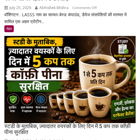
July 25, 2026
Abhishek Mishra
on
Comments Off
वॉशिंगटन : LASSS नाम का सल्फर-बेस्ड कंपाउंड, डैमेज मांसपेशियों की मरम्मत में
रिसर्चर्स
शामिल एक अहम प्रोटीन...
ने
एक
सेहत
ऐसा
कंपाउंड
खोजा
है
जो
उम्र
बढ़ने
के
साथ
मांसपेशियों
की
मरम्मत
को
बेहतर
स्टडी के मुताबिक, ज़्यादातर वयस्कों के लिए दिन में 5 कप तक कॉफ़ी
बना
पीना सुरक्षित
सकता