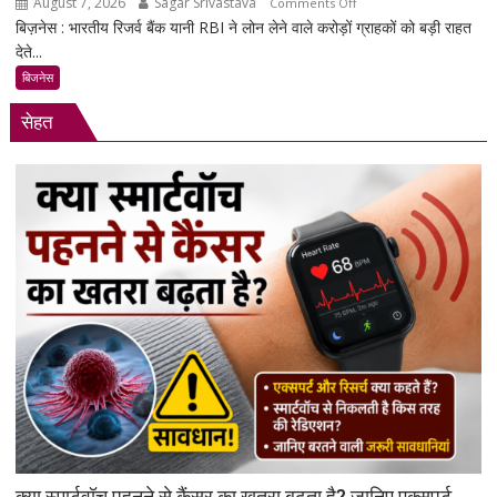
August 7, 2026
Sagar Srivastava
on
बढ़ेगी
Comments Off
बिज़नेस : भारतीय रिजर्व बैंक यानी RBI ने लोन लेने वाले करोड़ों ग्राहकों को बड़ी राहत
RBI
देते...
का
बड़ा
बिजनेस
फैसला:
सेहत
लोन
न
चुकाने
पर
बैंक
नहीं
कर
सकेंगे
आपका
मोबाइल-
लैपटॉप
लॉक,
1
जनवरी
2027
से
क्या स्मार्टवॉच पहनने से कैंसर का खतरा बढ़ता है? जानिए एक्सपर्ट