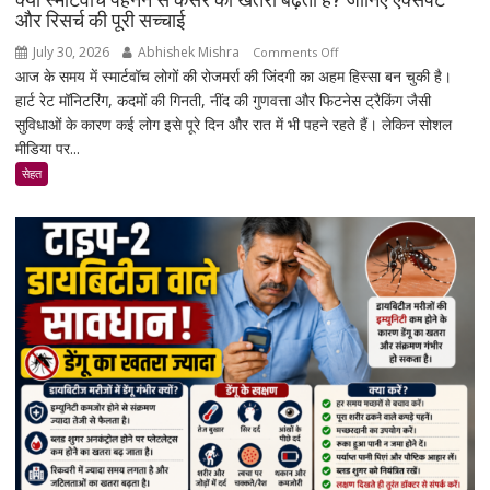
लागू
और रिसर्च की पूरी सच्चाई
होंगे
July 30, 2026
Abhishek Mishra
on
Comments Off
नए
आज के समय में स्मार्टवॉच लोगों की रोजमर्रा की जिंदगी का अहम हिस्सा बन चुकी है।
क्या
नियम
हार्ट रेट मॉनिटरिंग, कदमों की गिनती, नींद की गुणवत्ता और फिटनेस ट्रैकिंग जैसी
स्मार्टवॉच
सुविधाओं के कारण कई लोग इसे पूरे दिन और रात में भी पहने रहते हैं। लेकिन सोशल
पहनने
मीडिया पर...
से
कैंसर
सेहत
का
खतरा
बढ़ता
है?
जानिए
एक्सपर्ट
और
रिसर्च
की
पूरी
सच्चाई