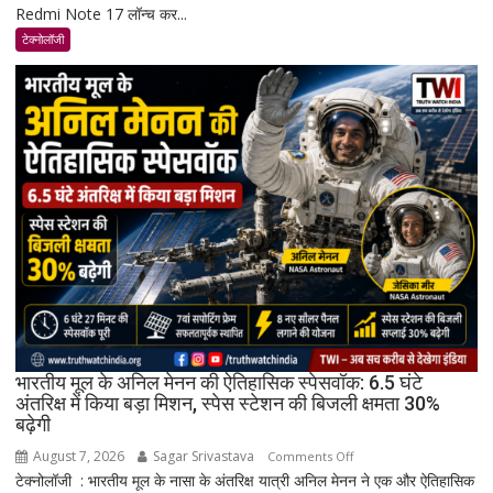
Redmi Note 17 लॉन्च कर...
Note
17
टेक्नोलॉजी
भारत
में
लॉन्च:
8,000mAh
बैटरी,
120Hz
AMOLED
डिस्प्ले
और
Snapdragon
4
Gen
4
के
भारतीय मूल के अनिल मेनन की ऐतिहासिक स्पेसवॉक: 6.5 घंटे
साथ
अंतरिक्ष में किया बड़ा मिशन, स्पेस स्टेशन की बिजली क्षमता 30%
बढ़ेगी
मिड-
रेंज
August 7, 2026
Sagar Srivastava
on
Comments Off
में
टेक्नोलॉजी : भारतीय मूल के नासा के अंतरिक्ष यात्री अनिल मेनन ने एक और ऐतिहासिक
भारतीय