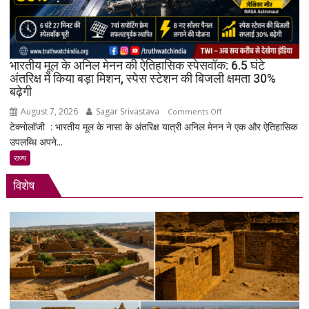
Snapdragon
4
Gen
4
के
भारतीय मूल के अनिल मेनन की ऐतिहासिक स्पेसवॉक: 6.5 घंटे
साथ
अंतरिक्ष में किया बड़ा मिशन, स्पेस स्टेशन की बिजली क्षमता 30%
बढ़ेगी
मिड-
रेंज
August 7, 2026
Sagar Srivastava
on
Comments Off
में
टेक्नोलॉजी : भारतीय मूल के नासा के अंतरिक्ष यात्री अनिल मेनन ने एक और ऐतिहासिक
भारतीय
दमदार
उपलब्धि अपने...
मूल
एंट्री
के
राज्य
अनिल
विशेष
मेनन
की
ऐतिहासिक
स्पेसवॉक:
6.5
घंटे
अंतरिक्ष
में
किया