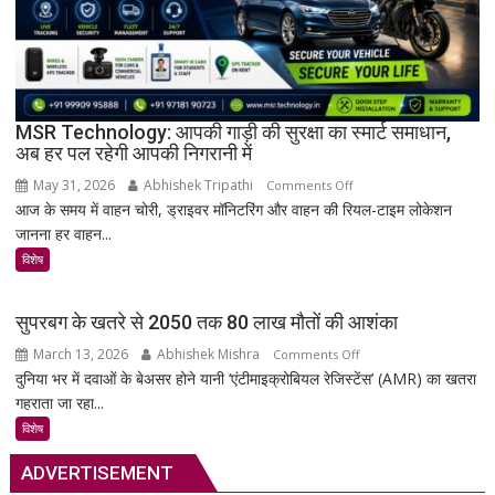
पुरानी
तालपत्र
पांडुलिपि
सहित
38
दुर्लभ
MSR Technology: आपकी गाड़ी की सुरक्षा का स्मार्ट समाधान,
अब हर पल रहेगी आपकी निगरानी में
दस्तावेज
चिन्हित
May 31, 2026
Abhishek Tripathi
on
Comments Off
आज के समय में वाहन चोरी, ड्राइवर मॉनिटरिंग और वाहन की रियल-टाइम लोकेशन
MSR
जानना हर वाहन...
Technology:
आपकी
विशेष
गाड़ी
की
सुपरबग के खतरे से 2050 तक 80 लाख मौतों की आशंका
सुरक्षा
March 13, 2026
Abhishek Mishra
on
Comments Off
का
दुनिया भर में दवाओं के बेअसर होने यानी ‘एंटीमाइक्रोबियल रेजिस्टेंस’ (AMR) का खतरा
सुपरबग
स्मार्ट
गहराता जा रहा...
के
समाधान,
खतरे
अब
विशेष
से
हर
ADVERTISEMENT
2050
पल