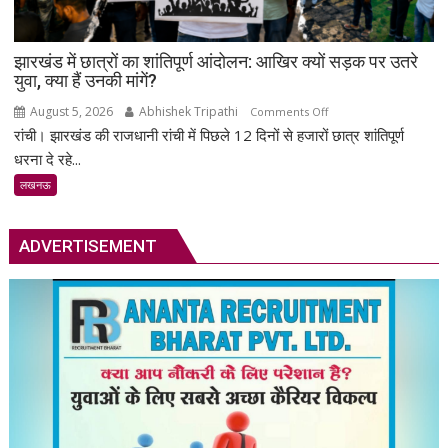
में
जुटे
झारखंड में छात्रों का शांतिपूर्ण आंदोलन: आखिर क्यों सड़क पर उतरे
शिक्षाविद्
युवा, क्या हैं उनकी मांगें?
व
प्रबुद्धजन
August 5, 2026
Abhishek Tripathi
on
Comments Off
रांची। झारखंड की राजधानी रांची में पिछले 12 दिनों से हजारों छात्र शांतिपूर्ण
झारखंड
में
धरना दे रहे...
छात्रों
लखनऊ
का
शांतिपूर्ण
आंदोलन:
ADVERTISEMENT
आखिर
क्यों
सड़क
पर
उतरे
युवा,
क्या
हैं
उनकी