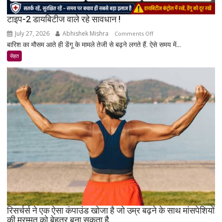
टाइप-2 डायबिटीज वाले रहे सावधान !
July 27, 2026
Abhishek Mishra
on
Comments Off
बारिश का मौसम आते ही डेंगू के मामले तेजी से बढ़ने लगते हैं. ऐसे समय में...
टाइप-2
डायबिटीज
सेहत
वाले
रहे
सावधान
!
रिसर्चर्स ने एक ऐसा कंपाउंड खोजा है जो उम्र बढ़ने के साथ मांसपेशियों
की मरम्मत को बेहतर बना सकता है