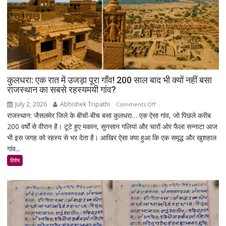
बड़ा
मिशन,
स्पेस
स्टेशन
की
बिजली
क्षमता
कुलधरा: एक रात में उजड़ा पूरा गाँव! 200 साल बाद भी क्यों नहीं बसा
30%
राजस्थान का सबसे रहस्यमयी गांव?
बढ़ेगी
July 2, 2026
Abhishek Tripathi
on
Comments Off
राजस्थान: जैसलमेर जिले के बीचों-बीच बसा कुलधरा… एक ऐसा गांव, जो पिछले करीब
कुलधरा:
200 वर्षों से वीरान है। टूटे हुए मकान, सुनसान गलियां और चारों ओर फैला सन्नाटा आज
एक
भी इस जगह को रहस्य से भर देता है। आखिर ऐसा क्या हुआ कि एक समृद्ध और खुशहाल
रात
गांव...
में
उजड़ा
विशेष
पूरा
गाँव!
200
साल
बाद
भी