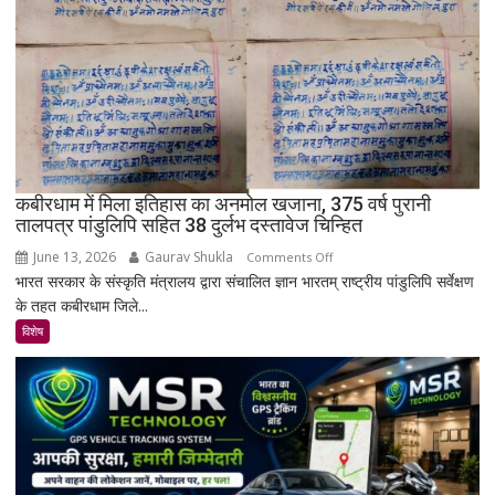
क्यों
नहीं
बसा
राजस्थान
का
सबसे
रहस्यमयी
गांव?
कबीरधाम में मिला इतिहास का अनमोल खजाना, 375 वर्ष पुरानी
तालपत्र पांडुलिपि सहित 38 दुर्लभ दस्तावेज चिन्हित
June 13, 2026
Gaurav Shukla
on
Comments Off
भारत सरकार के संस्कृति मंत्रालय द्वारा संचालित ज्ञान भारतम् राष्ट्रीय पांडुलिपि सर्वेक्षण
कबीरधाम
के तहत कबीरधाम जिले...
में
मिला
विशेष
इतिहास
का
अनमोल
खजाना,
375
वर्ष