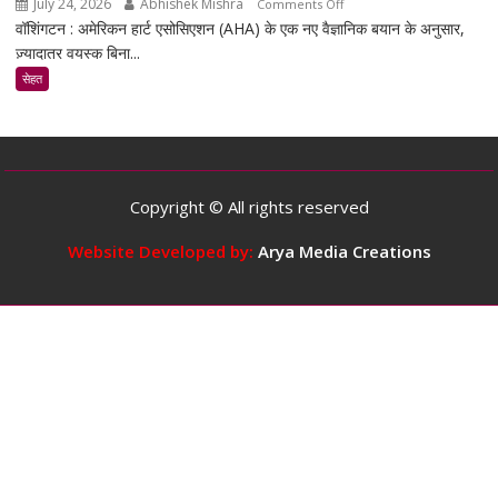
July 24, 2026
Abhishek Mishra
on
Comments Off
है
वॉशिंगटन : अमेरिकन हार्ट एसोसिएशन (AHA) के एक नए वैज्ञानिक बयान के अनुसार,
स्टडी
ज़्यादातर वयस्क बिना...
के
मुताबिक,
सेहत
ज़्यादातर
वयस्कों
के
लिए
दिन
Copyright © All rights reserved
में
5
Website Developed by:
Arya Media Creations
कप
तक
कॉफ़ी
पीना
सुरक्षित