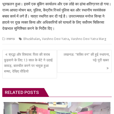
A
o
a
dI
st
t
c
Li
भूस्खलन हुआ। इसमें एक बुकिंग कार्यालय और एक लोहे का ढांचा क्षतिग्रस्त हो गया।
राज्‍य आपदा मोचन बल, पुलिस, केंद्रीय रिजर्व पुलिस बल और स्थानीय स्वयंसेवक
p
o
m
n
h
n
बचाव कार्य में लगे हैं। यात्रा स्थगित कर दी गई है। उपराज्यपाल मनोज सिन्हा ने
p
k
at
k
हादसे पर दुख व्यक्त किया और अधिकारियों को घायलों के लिए सर्वोत्तम चिकित्सा
देखभाल सुनिश्चित करने के निर्देश दिए।
,
,
लखनऊ
Bhuskhalan
Vaishno Devi Yatra
Vaishno Devi Yatra Marg
Post
श्रद्धा और विश्वास: पिता की शराब
लखनऊ: “शक्ति वन” की हुई स्थापना,
navigation
छुड़वाने के लिए 13 साल के बेटे ने उठाई
पढ़े पूरी खबर
कावड़, बातचीत करने पर भावुक हुआ
बच्चा, देखिए वीडियो
RELATED POSTS