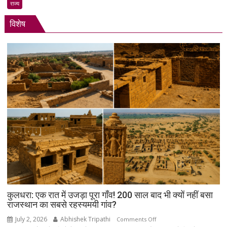
के
राज्य
अनिल
विशेष
मेनन
की
ऐतिहासिक
स्पेसवॉक:
6.5
घंटे
अंतरिक्ष
में
किया
बड़ा
मिशन,
स्पेस
स्टेशन
की
बिजली
क्षमता
कुलधरा: एक रात में उजड़ा पूरा गाँव! 200 साल बाद भी क्यों नहीं बसा
30%
राजस्थान का सबसे रहस्यमयी गांव?
बढ़ेगी
July 2, 2026
Abhishek Tripathi
on
Comments Off