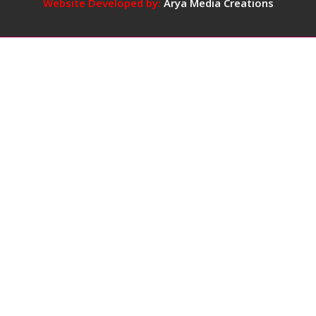
5
Website Developed by:
Arya Media Creations
कप
तक
कॉफ़ी
पीना
सुरक्षित