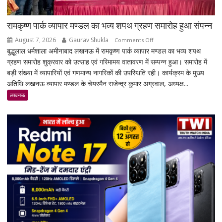
रामकृष्ण पार्क व्यापार मण्डल का भव्य शपथ ग्रहण समारोह हुआ संपन्न
August 7, 2026
Gaurav Shukla
on
Comments Off
बुद्धूलाल धर्मशाला अमीनाबाद लखनऊ में रामकृष्ण पार्क व्यापार मण्डल का भव्य शपथ
रामकृष्ण
ग्रहण समारोह शुक्रवार को उत्साह एवं गरिमामय वातावरण में सम्पन्न हुआ। समारोह में
पार्क
बड़ी संख्या में व्यापारियों एवं गणमान्य नागरिकों की उपस्थिति रही। कार्यक्रम के मुख्य
व्यापार
अतिथि लखनऊ व्यापार मण्डल के चेयरमैन राजेन्द्र कुमार अग्रवाल, अध्यक्ष...
मण्डल
का
लखनऊ
भव्य
शपथ
ग्रहण
समारोह
हुआ
संपन्न