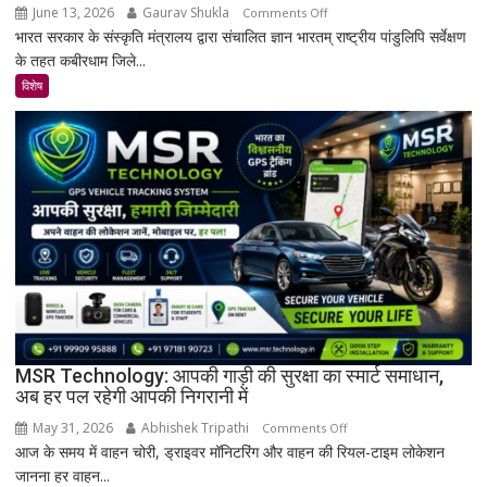
June 13, 2026
Gaurav Shukla
on
Comments Off
भारत सरकार के संस्कृति मंत्रालय द्वारा संचालित ज्ञान भारतम् राष्ट्रीय पांडुलिपि सर्वेक्षण
कबीरधाम
के तहत कबीरधाम जिले...
में
मिला
विशेष
इतिहास
का
अनमोल
खजाना,
375
वर्ष
पुरानी
तालपत्र
पांडुलिपि
सहित
38
दुर्लभ
MSR Technology: आपकी गाड़ी की सुरक्षा का स्मार्ट समाधान,
अब हर पल रहेगी आपकी निगरानी में
दस्तावेज
चिन्हित
May 31, 2026
Abhishek Tripathi
on
Comments Off
आज के समय में वाहन चोरी, ड्राइवर मॉनिटरिंग और वाहन की रियल-टाइम लोकेशन
MSR
जानना हर वाहन...
Technology: