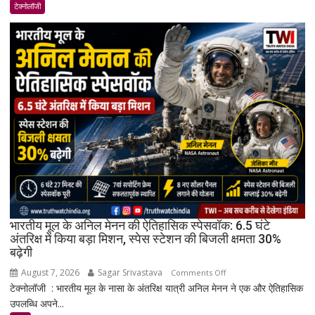
17
टेक्नोलॉजी
भारत
में
लॉन्च:
8,000mAh
बैटरी,
120Hz
AMOLED
डिस्प्ले
और
Snapdragon
4
Gen
4
के
भारतीय मूल के अनिल मेनन की ऐतिहासिक स्पेसवॉक: 6.5 घंटे
साथ
अंतरिक्ष में किया बड़ा मिशन, स्पेस स्टेशन की बिजली क्षमता 30%
बढ़ेगी
मिड-
रेंज
August 7, 2026
Sagar Srivastava
on
Comments Off
में
टेक्नोलॉजी : भारतीय मूल के नासा के अंतरिक्ष यात्री अनिल मेनन ने एक और ऐतिहासिक
भारतीय
दमदार
उपलब्धि अपने...
मूल
एंट्री