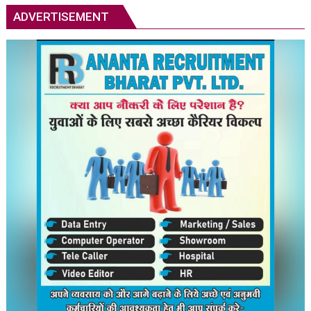
स्टालिन
ADVERTISEMENT
को
रिहा
करने
का
आदेश
दिया;
कोई
न्यायिक
हिरासत
नहीं