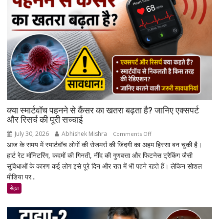
कर
सकेंगे
आपका
मोबाइल-
लैपटॉप
लॉक,
1
जनवरी
2027
से
क्या स्मार्टवॉच पहनने से कैंसर का खतरा बढ़ता है? जानिए एक्सपर्ट
लागू
और रिसर्च की पूरी सच्चाई
होंगे
July 30, 2026
Abhishek Mishra
on
Comments Off
नए
आज के समय में स्मार्टवॉच लोगों की रोजमर्रा की जिंदगी का अहम हिस्सा बन चुकी है।
क्या
नियम
हार्ट रेट मॉनिटरिंग, कदमों की गिनती, नींद की गुणवत्ता और फिटनेस ट्रैकिंग जैसी
स्मार्टवॉच
सुविधाओं के कारण कई लोग इसे पूरे दिन और रात में भी पहने रहते हैं। लेकिन सोशल
पहनने
मीडिया पर...
से
कैंसर
सेहत
का
खतरा