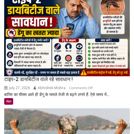
बढ़ता
है?
जानिए
एक्सपर्ट
और
रिसर्च
की
पूरी
सच्चाई
टाइप-2 डायबिटीज वाले रहे सावधान !
July 27, 2026
Abhishek Mishra
on
Comments Off
बारिश का मौसम आते ही डेंगू के मामले तेजी से बढ़ने लगते हैं. ऐसे समय में...
टाइप-2
डायबिटीज
सेहत
वाले
रहे
सावधान
!