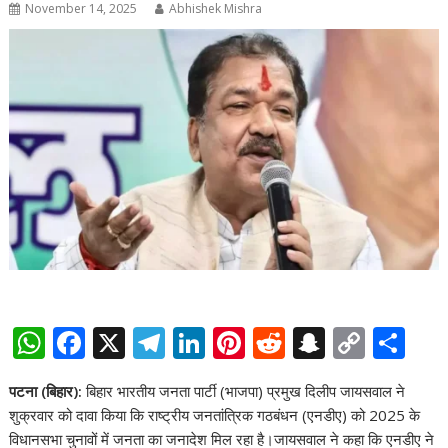
November 14, 2025
Abhishek Mishra
W
F
X
T
Li
Pi
R
S
C
S
h
ac
el
n
nt
e
n
o
h
पटना (बिहार):
बिहार भारतीय जनता पार्टी (भाजपा) प्रमुख दिलीप जायसवाल ने
at
e
e
k
er
d
a
p
ar
शुक्रवार को दावा किया कि राष्ट्रीय जनतांत्रिक गठबंधन (एनडीए) को 2025 के
s
b
gr
e
e
di
p
y
e
विधानसभा चुनावों में जनता का जनादेश मिल रहा है।जायसवाल ने कहा कि एनडीए ने