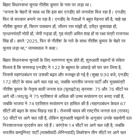
A
o
a
dI
st
t
c
Li
बिहार विधानसभा चुनाव नीतीश कुमार के नाम पर लड़ा था।
“जनता के चेहरों से साफ़ था कि इस बार एनडीए को जनादेश मिल रहा है। एनडीए
p
o
m
n
h
n
फिर से सरकार बनाने जा रहा है। एनडीए के नेताओं ने बहुत मेहनत की है, चाहे वह
p
k
at
k
नीतीश कुमार हों, चिराग पासवान हों, जीतन राम मांझी हों, उपेंद्र कुशवाहा हों,
प्रधानमंत्री मोदी हों, जेपी नड्डा हों, गृह मंत्री अमित शाह हों या रक्षा मंत्री राजनाथ
सिंह हों। हमने ‘2025, फिर से नीतीश’ के नारे के साथ नीतीश कुमार के चेहरे पर
चुनाव लड़ा था,” जायसवाल ने कहा।
बिहार विधानसभा चुनावों के लिए मतगणना शुरू होते ही, शुरुआती रुझानों से संकेत
मिलता है कि सत्तारूढ़ एनडीए ने 122 के बहुमत के आंकड़े को पार कर लिया है,
जिससे महागठबंधन पर उसकी बढ़त और मजबूत हो गई है।सुबह 9:30 बजे, एनडीए
172 सीटों के साथ आगे चल रहा था, जबकि भारतीय जनता पार्टी और मुख्यमंत्री
नीतीश कुमार के नेतृत्व वाली जनता दल (यूनाइटेड) क्रमशः 75 और 76 सीटों पर
आगे थी।जद(यू) ने 75 प्रतिशत से अधिक की उच्च रूपांतरण दर बनाए रखी है,
जबकि भाजपा ने 74 प्रतिशत रूपांतरण दर हासिल की है।महागठबंधन केवल 67
सीटों की बढ़त के साथ पिछड़ रहा है। तेजस्वी यादव की राष्ट्रीय जनता दल (राजद)
50 सीटों पर आगे चल रही है, लेकिन शुरुआती रुझानों के अनुसार उनके सहयोगी दल
निराशाजनक प्रदर्शन कर रहे हैं। कांग्रेस 14 सीटों पर आगे चल रही है, जबकि
भारतीय कम्युनिस्ट पार्टी (मार्क्सवादी-लेनिनवादी) लिबरेशन तीन सीटों पर आगे चल