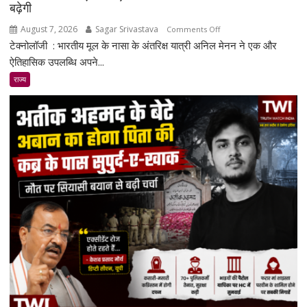
बढ़ेगी
August 7, 2026
Sagar Srivastava
on
Comments Off
टेक्नोलॉजी : भारतीय मूल के नासा के अंतरिक्ष यात्री अनिल मेनन ने एक और
भारतीय
मूल
ऐतिहासिक उपलब्धि अपने...
के
राज्य
अनिल
मेनन
की
ऐतिहासिक
स्पेसवॉक:
6.5
घंटे
अंतरिक्ष
में
किया
बड़ा
मिशन,
स्पेस
स्टेशन
की