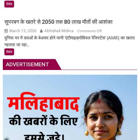
आपकी
विशेष
गाड़ी
की
सुपरबग के खतरे से 2050 तक 80 लाख मौतों की आशंका
सुरक्षा
March 13, 2026
Abhishek Mishra
on
Comments Off
का
दुनिया भर में दवाओं के बेअसर होने यानी ‘एंटीमाइक्रोबियल रेजिस्टेंस’ (AMR) का खतरा
सुपरबग
स्मार्ट
गहराता जा रहा...
के
समाधान,
खतरे
अब
विशेष
से
हर
ADVERTISEMENT
2050
पल
तक
रहेगी
80
आपकी
लाख
निगरानी
मौतों
में
की
आशंका