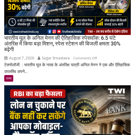
और
Snapdragon
4
Gen
4
के
भारतीय मूल के अनिल मेनन की ऐतिहासिक स्पेसवॉक: 6.5 घंटे
साथ
अंतरिक्ष में किया बड़ा मिशन, स्पेस स्टेशन की बिजली क्षमता 30%
बढ़ेगी
मिड-
रेंज
August 7, 2026
Sagar Srivastava
on
Comments Off
में
टेक्नोलॉजी : भारतीय मूल के नासा के अंतरिक्ष यात्री अनिल मेनन ने एक और ऐतिहासिक
भारतीय
दमदार
उपलब्धि अपने...
मूल
एंट्री
के
राज्य
अनिल
मेनन
की
ऐतिहासिक
स्पेसवॉक:
6.5
घंटे
अंतरिक्ष