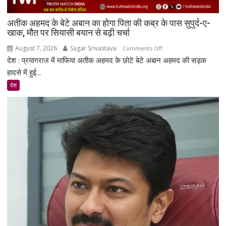
बिजली
क्षमता
अतीक अहमद के बेटे अबान का होगा पिता की कब्र के पास सुपुर्द-ए-
30%
खाक, मौत पर सियासी बयान से बढ़ी चर्चा
बढ़ेगी
August 7, 2026
Sagar Srivastava
on
Comments Off
देश : प्रयागराज में माफिया अतीक अहमद के छोटे बेटे अबान अहमद की सड़क
अतीक
अहमद
हादसे में हुई...
के
देश
बेटे
अबान
का
होगा
पिता
की
कब्र
के
पास
सुपुर्द-
ए-
खाक,
मौत