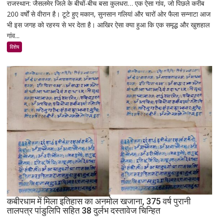
राजस्थान: जैसलमेर जिले के बीचों-बीच बसा कुलधरा… एक ऐसा गांव, जो पिछले करीब
कुलधरा:
200 वर्षों से वीरान है। टूटे हुए मकान, सुनसान गलियां और चारों ओर फैला सन्नाटा आज
एक
भी इस जगह को रहस्य से भर देता है। आखिर ऐसा क्या हुआ कि एक समृद्ध और खुशहाल
रात
गांव...
में
उजड़ा
विशेष
पूरा
गाँव!
200
साल
बाद
भी
क्यों
नहीं
बसा
राजस्थान
का
सबसे
रहस्यमयी
गांव?
कबीरधाम में मिला इतिहास का अनमोल खजाना, 375 वर्ष पुरानी
तालपत्र पांडुलिपि सहित 38 दुर्लभ दस्तावेज चिन्हित