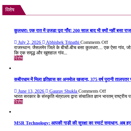
रेंज
में
फैसला:
में
किया
लोन
विशेष
दमदार
बड़ा
न
एंट्री
मिशन,
चुकाने
स्पेस
पर
स्टेशन
बैंक
कुलधरा: एक रात में उजड़ा पूरा गाँव! 200 साल बाद भी क्यों नहीं बसा र
की
नहीं
बिजली
कर
on
July 2, 2026
Abhishek Tripathi
Comments Off
क्षमता
सकेंगे
कुलधरा:
राजस्थान: जैसलमेर जिले के बीचों-बीच बसा कुलधरा… एक ऐसा गांव, जो 
30%
आपका
एक
कि एक समृद्ध और खुशहाल गांव...
बढ़ेगी
मोबाइल-
रात
विशेष
लैपटॉप
में
लॉक,
उजड़ा
1
पूरा
जनवरी
गाँव!
कबीरधाम में मिला इतिहास का अनमोल खजाना, 375 वर्ष पुरानी तालपत्र पा
2027
200
से
साल
on
June 13, 2026
Gaurav Shukla
Comments Off
लागू
बाद
कबीरधाम
भारत सरकार के संस्कृति मंत्रालय द्वारा संचालित ज्ञान भारतम् राष्ट्रीय प
होंगे
भी
में
विशेष
नए
क्यों
मिला
नियम
नहीं
इतिहास
बसा
का
राजस्थान
अनमोल
MSR Technology: आपकी गाड़ी की सुरक्षा का स्मार्ट समाधान, अब हर 
का
खजाना,