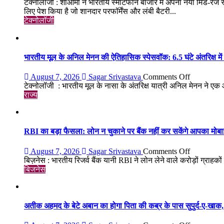
Redmi
टेक्नोलॉजी : शाओमी ने भारतीय स्मार्टफोन बाजार में अपना नया मिड-रेंज
Note
लिए पेश किया है जो शानदार परफॉर्मेंस और लंबी बैटरी...
17
टेक्नोलॉजी
भारत
में
लॉन्च:
8,000mAh
भारतीय मूल के अनिल मेनन की ऐतिहासिक स्पेसवॉक: 6.5 घंटे अंतरिक्ष में
बैटरी,
120Hz
on
August 7, 2026
Sagar Srivastava
Comments Off
AMOLE
भारतीय
टेक्नोलॉजी : भारतीय मूल के नासा के अंतरिक्ष यात्री अनिल मेनन ने ए
डिस्प्ले
मूल
राज्य
और
के
Snapdrago
अनिल
4
मेनन
Gen
की
RBI का बड़ा फैसला: लोन न चुकाने पर बैंक नहीं कर सकेंगे आपका मोब
4
ऐतिहासिक
के
स्पेसवॉक:
on
August 7, 2026
Sagar Srivastava
Comments Off
साथ
6.5
RBI
बिज़नेस : भारतीय रिजर्व बैंक यानी RBI ने लोन लेने वाले करोड़ों ग्राहकों 
मिड-
घंटे
का
बिजनेस
रेंज
अंतरिक्ष
बड़ा
में
में
फैसला:
दमदार
किया
लोन
एंट्री
बड़ा
न
अतीक अहमद के बेटे अबान का होगा पिता की कब्र के पास सुपुर्द-ए-खाक, 
मिशन,
चुकाने
स्पेस
पर