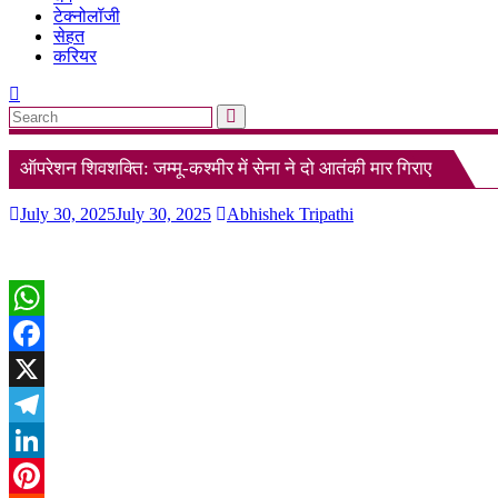
टेक्नोलॉजी
सेहत
करियर
ऑपरेशन शिवशक्ति: जम्मू-कश्मीर में सेना ने दो आतंकी मार गिराए
July 30, 2025
July 30, 2025
Abhishek Tripathi
WhatsApp
Facebook
X
Telegram
LinkedIn