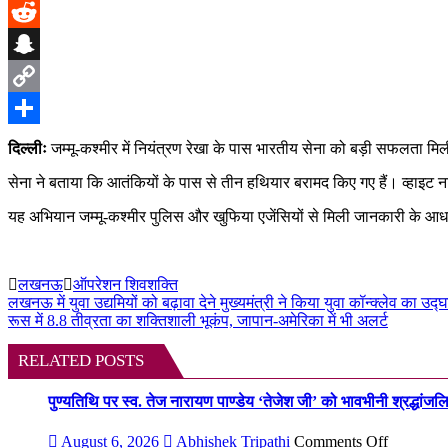
Pinterest
Reddit
Snapchat
Copy
Link
Share
दिल्लीः
जम्मू-कश्मीर में नियंत्रण रेखा के पास भारतीय सेना को बड़ी सफलता 
सेना ने बताया कि आतंकियों के पास से तीन हथियार बरामद किए गए हैं। व्हाइट न
यह अभियान जम्मू-कश्मीर पुलिस और खुफिया एजेंसियों से मिली जानकारी के आ
लखनऊ
ऑपरेशन शिवशक्ति
Post
लखनऊ में युवा उद्यमियों को बढ़ावा देने मुख्यमंत्री ने किया युवा कॉन्क्लेव का उद्घ
रूस में 8.8 तीव्रता का शक्तिशाली भूकंप, जापान-अमेरिका में भी अलर्ट
navigation
RELATED POSTS
पुण्यतिथि पर स्व. तेज नारायण पाण्डेय ‘तेजेश जी’ को भावभीनी श्रद्धांजलि, बड
on
August 6, 2026
Abhishek Tripathi
Comments Off