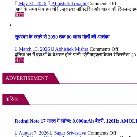
सबसे
375
on
May 31, 2026
Abhishek Tripathi
Comments Off
रहस्यमयी
वर्ष
MSR
आज के समय में वाहन चोरी, ड्राइवर मॉनिटरिंग और वाहन की रियल-टाइ
गांव?
पुरानी
Technolog
विशेष
तालपत्र
आपकी
पांडुलिपि
गाड़ी
सहित
की
38
सुरक्षा
सुपरबग के खतरे से 2050 तक 80 लाख मौतों की आशंका
दुर्लभ
का
दस्तावेज
स्मार्ट
on
March 13, 2026
Abhishek Mishra
Comments Off
चिन्हित
समाधान,
सुपरबग
दुनिया भर में दवाओं के बेअसर होने यानी ‘एंटीमाइक्रोबियल रेजिस्टेंस’
अब
के
विशेष
हर
खतरे
पल
से
रहेगी
2050
ADVERTISEMENT
आपकी
तक
निगरानी
80
में
लाख
मौतों
करियर
की
आशंका
Redmi Note 17 भारत में लॉन्च: 8,000mAh बैटरी, 120Hz AMOLED ड
on
August 7, 2026
Sagar Srivastava
Comments Off