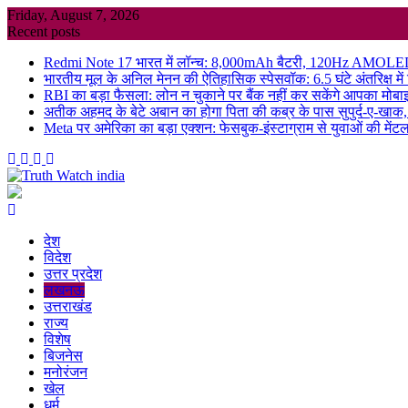
Skip
Friday, August 7, 2026
to
Recent posts
content
Redmi Note 17 भारत में लॉन्च: 8,000mAh बैटरी, 120Hz AMOLED डिस
भारतीय मूल के अनिल मेनन की ऐतिहासिक स्पेसवॉक: 6.5 घंटे अंतरिक्ष में
RBI का बड़ा फैसला: लोन न चुकाने पर बैंक नहीं कर सकेंगे आपका मोबा
अतीक अहमद के बेटे अबान का होगा पिता की कब्र के पास सुपुर्द-ए-खाक, 
Meta पर अमेरिका का बड़ा एक्शन: फेसबुक-इंस्टाग्राम से युवाओं की मेंटल
देश
विदेश
उत्तर प्रदेश
लखनऊ
उत्तराखंड
राज्य
विशेष
बिजनेस
मनोरंजन
खेल
धर्म