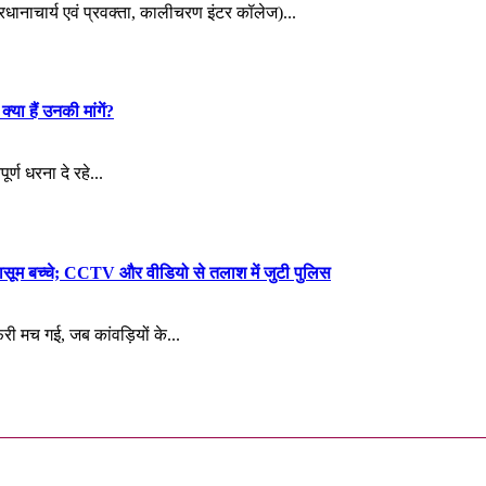
्रधानाचार्य एवं प्रवक्ता, कालीचरण इंटर कॉलेज)...
्या हैं उनकी मांगें?
र्ण धरना दे रहे...
हमे मासूम बच्चे; CCTV और वीडियो से तलाश में जुटी पुलिस
मच गई, जब कांवड़ियों के...