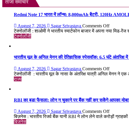
स्कूल
ताजा समाचार
वैन
में
Redmi Note 17 भारत में लॉन्च: 8,000mAh बैटरी, 120Hz AMOLED ड
की
तोड़फोड़,
on
August 7, 2026
Sagar Srivastava
Comments Off
सहमे
Redmi
टेक्नोलॉजी : शाओमी ने भारतीय स्मार्टफोन बाजार में अपना नया मिड-रेंज
मासूम
Note
टेक्नोलॉजी
बच्चे;
17
CCTV
भारत
और
में
वीडियो
लॉन्च:
भारतीय मूल के अनिल मेनन की ऐतिहासिक स्पेसवॉक: 6.5 घंटे अंतरिक्ष में
से
8,000mAh
तलाश
बैटरी,
on
में
August 7, 2026
Sagar Srivastava
Comments Off
120Hz
भारतीय
जुटी
टेक्नोलॉजी : भारतीय मूल के नासा के अंतरिक्ष यात्री अनिल मेनन ने ए
AMOLE
मूल
पुलिस
राज्य
डिस्प्ले
के
और
अनिल
Snapdrago
मेनन
4
की
RBI का बड़ा फैसला: लोन न चुकाने पर बैंक नहीं कर सकेंगे आपका मोब
Gen
ऐतिहासिक
4
स्पेसवॉक:
on
August 7, 2026
Sagar Srivastava
Comments Off
के
6.5
RBI
बिज़नेस : भारतीय रिजर्व बैंक यानी RBI ने लोन लेने वाले करोड़ों ग्राहकों 
साथ
घंटे
का
बिजनेस
मिड-
अंतरिक्ष
बड़ा