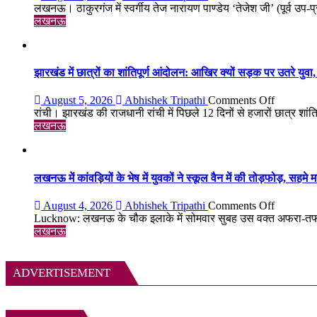
पुण्यतिथि
लखनऊ। ठाकुरगंज में स्वर्गीय तेज नारायण पाण्डेय ‘तेजेश जी’ (पूर्व उप-प
पर
लखनऊ
स्व.
तेज
नारायण
पाण्डेय
झारखंड में छात्रों का शांतिपूर्ण आंदोलन: आखिर क्यों सड़क पर उतरे युवा, क
‘तेजेश
जी’
on
August 5, 2026
Abhishek Tripathi
Comments Off
को
झारखंड
रांची। झारखंड की राजधानी रांची में पिछले 12 दिनों से हजारों छात्र शांतिपू
भावभीनी
में
लखनऊ
श्रद्धांजलि,
छात्रों
बड़ी
का
संख्या
शांतिपूर्ण
में
आंदोलन:
लखनऊ में कांवड़ियों के भेष में युवकों ने स्कूल वैन में की तोड़फोड़, स
जुटे
आखिर
शिक्षाविद्
क्यों
on
August 4, 2026
Abhishek Tripathi
Comments Off
व
सड़क
लखनऊ
Lucknow: लखनऊ के चौक इलाके में सोमवार सुबह उस वक्त अफरा-तफरी 
प्रबुद्धजन
पर
में
लखनऊ
उतरे
कांवड़ियों
युवा,
के
क्या
भेष
ADVERTISEMENT
हैं
में
उनकी
युवकों
मांगें?
ने