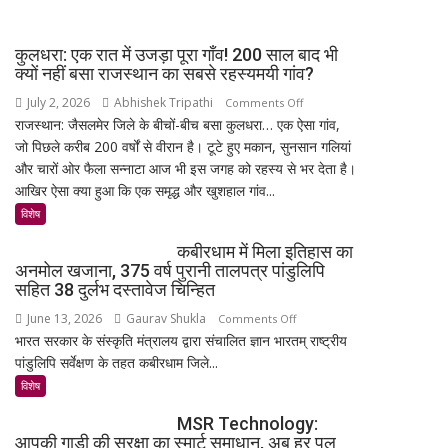
स्पेसवॉक:
4
6.5
के
कुलधरा: एक रात में उजड़ा पूरा गाँव! 200 साल बाद भी
घंटे
साथ
क्यों नहीं बसा राजस्थान का सबसे रहस्यमयी गांव?
अंतरिक्ष
मिड-
July 2, 2026
Abhishek Tripathi
on
Comments Off
में
रेंज
राजस्थान: जैसलमेर जिले के बीचों-बीच बसा कुलधरा… एक ऐसा गांव,
कुलधरा:
किया
में
जो पिछले करीब 200 वर्षों से वीरान है। टूटे हुए मकान, सुनसान गलियां
एक
बड़ा
दमदार
और चारों ओर फैला सन्नाटा आज भी इस जगह को रहस्य से भर देता है।
रात
मिशन,
एंट्री
आखिर ऐसा क्या हुआ कि एक समृद्ध और खुशहाल गांव...
में
स्पेस
उजड़ा
विशेष
स्टेशन
पूरा
की
कबीरधाम में मिला इतिहास का
गाँव!
बिजली
अनमोल खजाना, 375 वर्ष पुरानी तालपत्र पांडुलिपि
200
क्षमता
सहित 38 दुर्लभ दस्तावेज चिन्हित
साल
30%
June 13, 2026
Gaurav Shukla
on
Comments Off
बाद
बढ़ेगी
भारत सरकार के संस्कृति मंत्रालय द्वारा संचालित ज्ञान भारतम् राष्ट्रीय
कबीरधाम
भी
पांडुलिपि सर्वेक्षण के तहत कबीरधाम जिले...
में
क्यों
मिला
विशेष
नहीं
इतिहास
बसा
MSR Technology:
का
राजस्थान
आपकी गाड़ी की सुरक्षा का स्मार्ट समाधान, अब हर पल