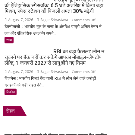
में
की ऐतिहासिक स्पेसवॉक: 6.5 घंटे अंतरिक्ष में किया बड़ा
लॉन्च:
मिशन, स्पेस स्टेशन की बिजली क्षमता 30% बढ़ेगी
8,000mAh
August 7, 2026
Sagar Srivastava
on
Comments Off
बैटरी,
टेक्नोलॉजी : भारतीय मूल के नासा के अंतरिक्ष यात्री अनिल मेनन ने
भारतीय
120Hz
एक और ऐतिहासिक उपलब्धि अपने...
मूल
AMOLED
के
राज्य
डिस्प्ले
अनिल
और
RBI का बड़ा फैसला: लोन न
मेनन
Snapdragon
चुकाने पर बैंक नहीं कर सकेंगे आपका मोबाइल-लैपटॉप
की
4
लॉक, 1 जनवरी 2027 से लागू होंगे नए नियम
ऐतिहासिक
Gen
August 7, 2026
Sagar Srivastava
on
Comments Off
स्पेसवॉक:
4
बिज़नेस : भारतीय रिजर्व बैंक यानी RBI ने लोन लेने वाले करोड़ों
RBI
6.5
के
ग्राहकों को बड़ी राहत देते...
का
घंटे
साथ
बड़ा
बिजनेस
अंतरिक्ष
मिड-
फैसला:
में
रेंज
लोन
किया
में
सेहत
न
बड़ा
दमदार
चुकाने
मिशन,
एंट्री
पर
स्पेस
बैंक
स्टेशन