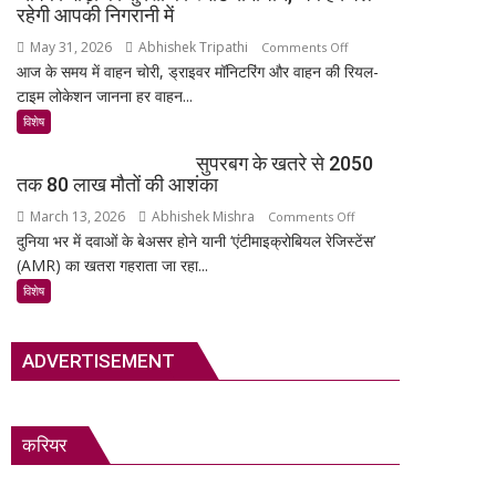
अनमोल
का
रहेगी आपकी निगरानी में
खजाना,
सबसे
May 31, 2026
Abhishek Tripathi
on
Comments Off
375
रहस्यमयी
आज के समय में वाहन चोरी, ड्राइवर मॉनिटरिंग और वाहन की रियल-
MSR
वर्ष
गांव?
टाइम लोकेशन जानना हर वाहन...
Technology:
पुरानी
आपकी
विशेष
तालपत्र
गाड़ी
पांडुलिपि
सुपरबग के खतरे से 2050
की
सहित
तक 80 लाख मौतों की आशंका
सुरक्षा
38
March 13, 2026
Abhishek Mishra
on
Comments Off
का
दुर्लभ
दुनिया भर में दवाओं के बेअसर होने यानी ‘एंटीमाइक्रोबियल रेजिस्टेंस’
सुपरबग
स्मार्ट
दस्तावेज
(AMR) का खतरा गहराता जा रहा...
के
समाधान,
चिन्हित
खतरे
अब
विशेष
से
हर
2050
पल
ADVERTISEMENT
तक
रहेगी
80
आपकी
लाख
निगरानी
मौतों
में
करियर
की
आशंका