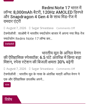
मण्डल
Redmi Note 17 भारत में
का
लॉन्च: 8,000mAh बैटरी, 120Hz AMOLED डिस्प्ले
भव्य
और Snapdragon 4 Gen 4 के साथ मिड-रेंज में
शपथ
दमदार एंट्री
ग्रहण
August 7, 2026
Sagar Srivastava
on
Comments Off
समारोह
टेक्नोलॉजी : शाओमी ने भारतीय स्मार्टफोन बाजार में अपना नया मिड-रेंज
Redmi
हुआ
स्मार्टफोन Redmi Note 17 लॉन्च कर...
Note
संपन्न
17
टेक्नोलॉजी
भारत
भारतीय मूल के अनिल मेनन
में
की ऐतिहासिक स्पेसवॉक: 6.5 घंटे अंतरिक्ष में किया बड़ा
लॉन्च:
मिशन, स्पेस स्टेशन की बिजली क्षमता 30% बढ़ेगी
8,000mAh
August 7, 2026
Sagar Srivastava
on
Comments Off
बैटरी,
टेक्नोलॉजी : भारतीय मूल के नासा के अंतरिक्ष यात्री अनिल मेनन ने
भारतीय
120Hz
एक और ऐतिहासिक उपलब्धि अपने...
मूल
AMOLED
के
राज्य
डिस्प्ले
अनिल
और
मेनन
Snapdragon
विशेष
की
4
ऐतिहासिक
Gen