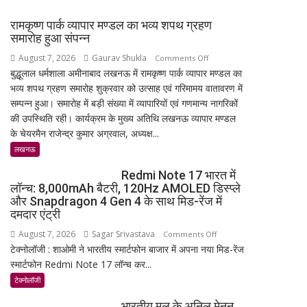
रामकृष्ण पार्क व्यापार मण्डल का भव्य शपथ ग्रहण
समारोह हुआ संपन्न
August 7, 2026
Gaurav Shukla
on
Comments Off
बुद्धूलाल धर्मशाला अमीनाबाद लखनऊ में रामकृष्ण पार्क व्यापार मण्डल का
रामकृष्ण
भव्य शपथ ग्रहण समारोह शुक्रवार को उत्साह एवं गरिमामय वातावरण में
पार्क
सम्पन्न हुआ। समारोह में बड़ी संख्या में व्यापारियों एवं गणमान्य नागरिकों
व्यापार
की उपस्थिति रही। कार्यक्रम के मुख्य अतिथि लखनऊ व्यापार मण्डल
मण्डल
के चेयरमैन राजेन्द्र कुमार अग्रवाल, अध्यक्ष...
का
भव्य
लखनऊ
शपथ
Redmi Note 17 भारत में
ग्रहण
लॉन्च: 8,000mAh बैटरी, 120Hz AMOLED डिस्प्ले
समारोह
और Snapdragon 4 Gen 4 के साथ मिड-रेंज में
हुआ
दमदार एंट्री
संपन्न
August 7, 2026
Sagar Srivastava
on
Comments Off
टेक्नोलॉजी : शाओमी ने भारतीय स्मार्टफोन बाजार में अपना नया मिड-रेंज
Redmi
स्मार्टफोन Redmi Note 17 लॉन्च कर...
Note
17
टेक्नोलॉजी
भारत
भारतीय मूल के अनिल मेनन