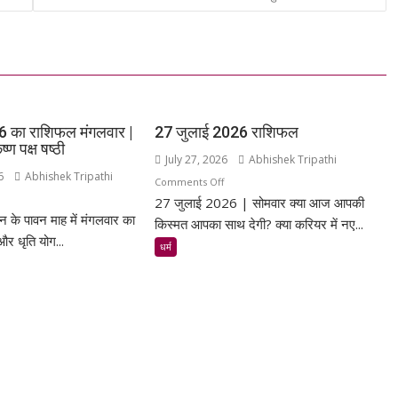
 का राशिफल मंगलवार |
27 जुलाई 2026 राशिफल
्ण पक्ष षष्ठी
July 27, 2026
Abhishek Tripathi
6
Abhishek Tripathi
on
Comments Off
n
27 जुलाई 2026 | सोमवार क्या आज आपकी
27
के पावन माह में मंगलवार का
जुलाई
किस्मत आपका साथ देगी? क्या करियर में नए...
स्त
 और धृति योग...
2026
धर्म
26
राशिफल
शिफल
लवार
ावण
,
्ण