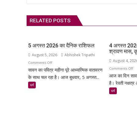
RELATED POSTS
5 अगस्त 2026 का दैनिक राशिफल
4 अगस्त 2026
श्रावण मास, कृष
August 5, 2026
Abhishek Tripathi
August 4, 202
on
Comments Off
o
Comments Off
सावन का पवित्र महीना पूरे आध्यात्मिक वातावरण
5
आज का दिन सावन 
4
अगस्त
के साथ चल रहा है। आज बुधवार, 5 अगस्त...
अग
है। रेवती नक्षत्र
2026
धर्म
20
का
धर्म
का
दैनिक
रा
राशिफल
मंग
|
श्र
मास
कृष