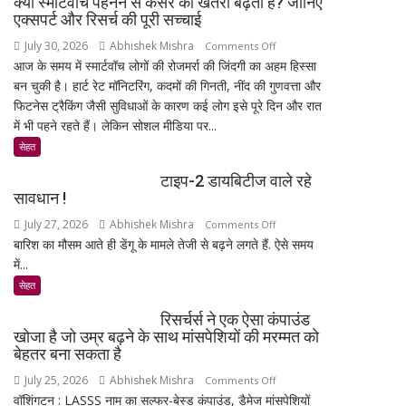
क्या स्मार्टवॉच पहनने से कैंसर का खतरा बढ़ता है? जानिए
नहीं
की
एक्सपर्ट और रिसर्च की पूरी सच्चाई
कर
बिजली
July 30, 2026
Abhishek Mishra
on
Comments Off
सकेंगे
क्षमता
आज के समय में स्मार्टवॉच लोगों की रोजमर्रा की जिंदगी का अहम हिस्सा
क्या
आपका
30%
बन चुकी है। हार्ट रेट मॉनिटरिंग, कदमों की गिनती, नींद की गुणवत्ता और
स्मार्टवॉच
मोबाइल-
बढ़ेगी
फिटनेस ट्रैकिंग जैसी सुविधाओं के कारण कई लोग इसे पूरे दिन और रात
पहनने
लैपटॉप
में भी पहने रहते हैं। लेकिन सोशल मीडिया पर...
से
लॉक,
कैंसर
सेहत
1
का
जनवरी
टाइप-2 डायबिटीज वाले रहे
खतरा
2027
सावधान !
बढ़ता
से
July 27, 2026
Abhishek Mishra
on
Comments Off
है?
लागू
बारिश का मौसम आते ही डेंगू के मामले तेजी से बढ़ने लगते हैं. ऐसे समय
टाइप-2
जानिए
होंगे
में...
डायबिटीज
एक्सपर्ट
नए
वाले
और
सेहत
नियम
रहे
रिसर्च
रिसर्चर्स ने एक ऐसा कंपाउंड
सावधान
की
खोजा है जो उम्र बढ़ने के साथ मांसपेशियों की मरम्मत को
!
पूरी
बेहतर बना सकता है
सच्चाई
July 25, 2026
Abhishek Mishra
on
Comments Off
वॉशिंगटन : LASSS नाम का सल्फर-बेस्ड कंपाउंड, डैमेज मांसपेशियों
रिसर्चर्स