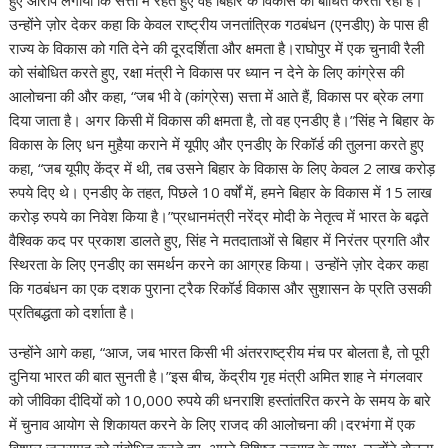
s
b
gr
e
e
di
p
y
e
उन्होंने ज़ोर देकर कहा कि केवल राष्ट्रीय जनतांत्रिक गठबंधन (एनडीए) के पास ही
A
o
a
dI
st
t
c
Li
राज्य के विकास को गति देने की दूरदर्शिता और क्षमता है।राघोपुर में एक चुनावी रैली
को संबोधित करते हुए, रक्षा मंत्री ने विकास पर ध्यान न देने के लिए कांग्रेस की
p
o
m
n
h
n
आलोचना की और कहा, “जब भी वे (कांग्रेस) सत्ता में आते हैं, विकास पर ब्रेक लगा
p
k
at
k
दिया जाता है। अगर किसी में विकास की क्षमता है, तो वह एनडीए है।”सिंह ने बिहार के
विकास के लिए धन मुहैया कराने में यूपीए और एनडीए के रिकॉर्ड की तुलना करते हुए
कहा, “जब यूपीए केंद्र में थी, तब उसने बिहार के विकास के लिए केवल 2 लाख करोड़
रुपये दिए थे। एनडीए के तहत, पिछले 10 वर्षों में, हमने बिहार के विकास में 15 लाख
करोड़ रुपये का निवेश किया है।”प्रधानमंत्री नरेंद्र मोदी के नेतृत्व में भारत के बढ़ते
वैश्विक कद पर प्रकाश डालते हुए, सिंह ने मतदाताओं से बिहार में निरंतर प्रगति और
स्थिरता के लिए एनडीए का समर्थन करने का आग्रह किया। उन्होंने ज़ोर देकर कहा
कि गठबंधन का एक दशक पुराना ट्रैक रिकॉर्ड विकास और सुशासन के प्रति उसकी
प्रतिबद्धता को दर्शाता है।
उन्होंने आगे कहा, “आज, जब भारत किसी भी अंतरराष्ट्रीय मंच पर बोलता है, तो पूरी
दुनिया भारत की बात सुनती है।”इस बीच, केंद्रीय गृह मंत्री अमित शाह ने मंगलवार
को जीविका दीदियों को 10,000 रुपये की धनराशि हस्तांतरित करने के समय के बारे
में चुनाव आयोग से शिकायत करने के लिए राजद की आलोचना की।दरभंगा में एक
विशाल जनसमूह को संबोधित करते हुए, अपने विशिष्ट उत्साह के साथ, उन्होंने बोलना