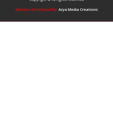
में
5
Website Developed by:
Arya Media Creations
कप
तक
कॉफ़ी
पीना
सुरक्षित