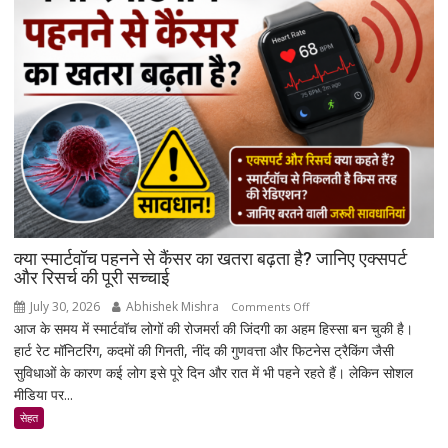
बैंक
नहीं
कर
सकेंगे
आपका
मोबाइल-
लैपटॉप
लॉक,
1
जनवरी
2027
से
क्या स्मार्टवॉच पहनने से कैंसर का खतरा बढ़ता है? जानिए एक्सपर्ट
लागू
और रिसर्च की पूरी सच्चाई
होंगे
July 30, 2026
Abhishek Mishra
on
Comments Off
नए
आज के समय में स्मार्टवॉच लोगों की रोजमर्रा की जिंदगी का अहम हिस्सा बन चुकी है।
क्या
नियम
हार्ट रेट मॉनिटरिंग, कदमों की गिनती, नींद की गुणवत्ता और फिटनेस ट्रैकिंग जैसी
स्मार्टवॉच
सुविधाओं के कारण कई लोग इसे पूरे दिन और रात में भी पहने रहते हैं। लेकिन सोशल
पहनने
मीडिया पर...
से
कैंसर
सेहत
का