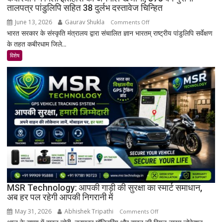
तालपत्र पांडुलिपि सहित 38 दुर्लभ दस्तावेज चिन्हित
June 13, 2026
Gaurav Shukla
on
Comments Off
भारत सरकार के संस्कृति मंत्रालय द्वारा संचालित ज्ञान भारतम् राष्ट्रीय पांडुलिपि सर्वेक्षण
कबीरधाम
के तहत कबीरधाम जिले...
में
मिला
विशेष
इतिहास
का
अनमोल
खजाना,
375
वर्ष
पुरानी
तालपत्र
पांडुलिपि
सहित
38
दुर्लभ
MSR Technology: आपकी गाड़ी की सुरक्षा का स्मार्ट समाधान,
अब हर पल रहेगी आपकी निगरानी में
दस्तावेज
चिन्हित
May 31, 2026
Abhishek Tripathi
on
Comments Off
MSR