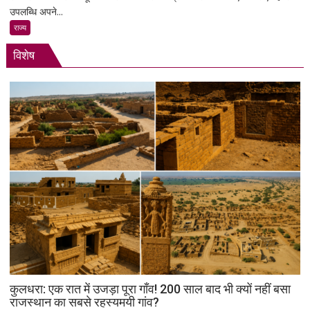
दमदार
उपलब्धि अपने...
मूल
एंट्री
के
राज्य
अनिल
विशेष
मेनन
की
ऐतिहासिक
स्पेसवॉक:
6.5
घंटे
अंतरिक्ष
में
किया
बड़ा
मिशन,
स्पेस
स्टेशन
की
बिजली
क्षमता
कुलधरा: एक रात में उजड़ा पूरा गाँव! 200 साल बाद भी क्यों नहीं बसा
30%
राजस्थान का सबसे रहस्यमयी गांव?