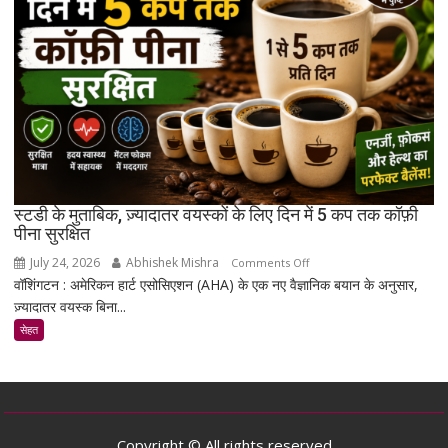
जो
उम्र
बढ़ने
के
साथ
मांसपेशियों
की
मरम्मत
को
बेहतर
स्टडी के मुताबिक, ज़्यादातर वयस्कों के लिए दिन में 5 कप तक कॉफ़ी
बना
पीना सुरक्षित
सकता
July 24, 2026
Abhishek Mishra
on
Comments Off
है
वॉशिंगटन : अमेरिकन हार्ट एसोसिएशन (AHA) के एक नए वैज्ञानिक बयान के अनुसार,
स्टडी
ज़्यादातर वयस्क बिना...
के
मुताबिक,
सेहत
ज़्यादातर
वयस्कों
के
लिए
दिन
Copyright © All rights reserved