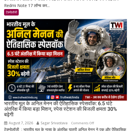
Redmi Note 17 लॉन्च कर...
Note
17
टेक्नोलॉजी
भारत
में
लॉन्च:
8,000mAh
बैटरी,
120Hz
AMOLED
डिस्प्ले
और
Snapdragon
4
Gen
4
के
भारतीय मूल के अनिल मेनन की ऐतिहासिक स्पेसवॉक: 6.5 घंटे
साथ
अंतरिक्ष में किया बड़ा मिशन, स्पेस स्टेशन की बिजली क्षमता 30%
बढ़ेगी
मिड-
रेंज
August 7, 2026
Sagar Srivastava
on
Comments Off
में
टेक्नोलॉजी : भारतीय मूल के नासा के अंतरिक्ष यात्री अनिल मेनन ने एक और ऐतिहासिक
भारतीय