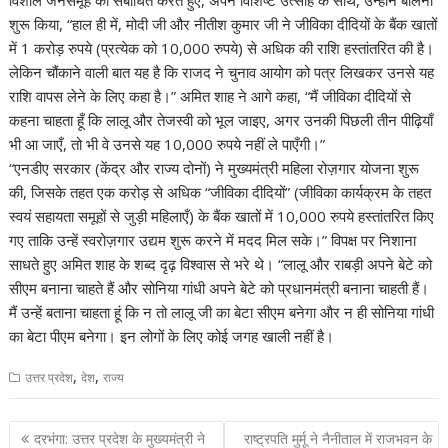
शुरू किया, “हाल ही में, मोदी जी और नीतीश कुमार जी ने जीविका दीदियों के बैंक खातों
में 1 करोड़ रुपये (प्रत्येक को 10,000 रुपये) से अधिक की राशि हस्तांतरित की है।
लेकिन चौंकाने वाली बात यह है कि राजद ने चुनाव आयोग को पत्र लिखकर उनसे यह
राशि वापस लेने के लिए कहा है।” अमित शाह ने आगे कहा, “मैं जीविका दीदियों से
कहना चाहता हूँ कि लालू और तेजस्वी को भूल जाइए, अगर उनकी पिछली तीन पीढ़ियाँ
भी आ जाएँ, तो भी वे उनसे यह 10,000 रुपये नहीं ले पाएँगी।”
“एनडीए सरकार (केंद्र और राज्य दोनों) ने मुख्यमंत्री महिला रोज़गार योजना शुरू
की, जिसके तहत एक करोड़ से अधिक “जीविका दीदियों” (जीविका कार्यक्रम के तहत
स्वयं सहायता समूहों से जुड़ी महिलाएँ) के बैंक खातों में 10,000 रुपये हस्तांतरित किए
गए ताकि उन्हें स्वरोज़गार उद्यम शुरू करने में मदद मिल सके।” विपक्ष पर निशाना
साधते हुए अमित शाह के शब्द दृढ़ विश्वास से भरे थे। “लालू और राबड़ी अपने बेटे को
सीएम बनाना चाहते हैं और सोनिया गांधी अपने बेटे को प्रधानमंत्री बनाना चाहती हैं।
मैं उन्हें बताना चाहता हूं कि न तो लालू जी का बेटा सीएम बनेगा और न ही सोनिया गांधी
का बेटा पीएम बनेगा। इन लोगों के लिए कोई जगह खाली नहीं है।
,
,
उत्तर प्रदेश
देश
राज्य
Post
दरभंगा: उत्तर प्रदेश के मुख्यमंत्री ने
राष्ट्रपति मुर्मू ने नैनीताल में राजभवन के