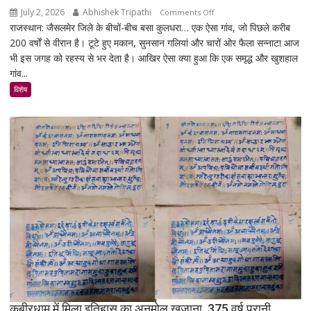
बढ़ेगी
July 2, 2026
Abhishek Tripathi
on
Comments Off
राजस्थान: जैसलमेर जिले के बीचों-बीच बसा कुलधरा… एक ऐसा गांव, जो पिछले करीब
कुलधरा:
200 वर्षों से वीरान है। टूटे हुए मकान, सुनसान गलियां और चारों ओर फैला सन्नाटा आज
एक
भी इस जगह को रहस्य से भर देता है। आखिर ऐसा क्या हुआ कि एक समृद्ध और खुशहाल
रात
गांव...
में
उजड़ा
विशेष
पूरा
गाँव!
200
साल
बाद
भी
क्यों
नहीं
बसा
राजस्थान
का
सबसे
रहस्यमयी
गांव?
कबीरधाम में मिला इतिहास का अनमोल खजाना, 375 वर्ष पुरानी