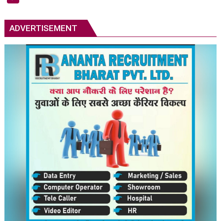
ने
उदयनिधि
स्टालिन
ADVERTISEMENT
को
रिहा
करने
का
आदेश
दिया;
कोई
न्यायिक
हिरासत
नहीं