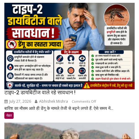
खतरा
बढ़ता
है?
जानिए
एक्सपर्ट
और
रिसर्च
की
पूरी
सच्चाई
टाइप-2 डायबिटीज वाले रहे सावधान !
July 27, 2026
Abhishek Mishra
on
Comments Off
बारिश का मौसम आते ही डेंगू के मामले तेजी से बढ़ने लगते हैं. ऐसे समय में...
टाइप-2
डायबिटीज
सेहत
वाले
रहे
सावधान