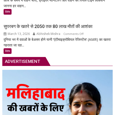
आज के समय में वाहन चोरी, ड्राइवर मॉनिटरिंग और वाहन की रियल-टाइम लोकेशन
जानना हर वाहन...
Technology:
आपकी
विशेष
गाड़ी
की
सुपरबग के खतरे से 2050 तक 80 लाख मौतों की आशंका
सुरक्षा
March 13, 2026
Abhishek Mishra
on
Comments Off
का
दुनिया भर में दवाओं के बेअसर होने यानी ‘एंटीमाइक्रोबियल रेजिस्टेंस’ (AMR) का खतरा
सुपरबग
स्मार्ट
गहराता जा रहा...
के
समाधान,
खतरे
अब
विशेष
से
हर
ADVERTISEMENT
2050
पल
तक
रहेगी
80
आपकी
लाख
निगरानी
मौतों
में
की
आशंका