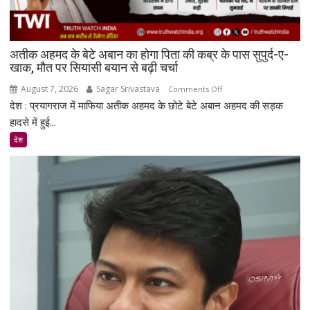
स्टेशन
की
बिजली
क्षमता
अतीक अहमद के बेटे अबान का होगा पिता की कब्र के पास सुपुर्द-ए-
30%
खाक, मौत पर सियासी बयान से बढ़ी चर्चा
बढ़ेगी
August 7, 2026
Sagar Srivastava
on
Comments Off
देश : प्रयागराज में माफिया अतीक अहमद के छोटे बेटे अबान अहमद की सड़क
अतीक
अहमद
हादसे में हुई...
के
देश
बेटे
अबान
का
होगा
पिता
की
कब्र
के
पास
सुपुर्द-
ए-