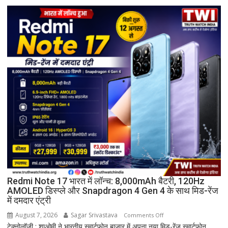
मण्डल
का
भव्य
शपथ
ग्रहण
समारोह
हुआ
संपन्न
Redmi Note 17 भारत में लॉन्च: 8,000mAh बैटरी, 120Hz
AMOLED डिस्प्ले और Snapdragon 4 Gen 4 के साथ मिड-रेंज
में दमदार एंट्री
August 7, 2026
Sagar Srivastava
on
Comments Off
टेक्नोलॉजी : शाओमी ने भारतीय स्मार्टफोन बाजार में अपना नया मिड-रेंज स्मार्टफोन
Redmi