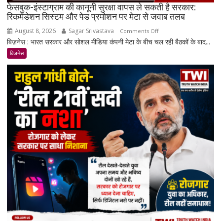
फेसबुक-इंस्टाग्राम की कानूनी सुरक्षा वापस ले सकती है सरकार:
रिकमेंडेशन सिस्टम और पेड प्रमोशन पर मेटा से जवाब तलब
August 8, 2026
Sagar Srivastava
on
Comments Off
बिज़नेस : भारत सरकार और सोशल मीडिया कंपनी मेटा के बीच चल रही बैठकों के बाद...
फेसबुक-
इंस्टाग्राम
बिजनेस
की
कानूनी
सुरक्षा
वापस
ले
सकती
है
सरकार:
रिकमेंडेशन
सिस्टम
और
पेड
प्रमोशन
पर
मेटा