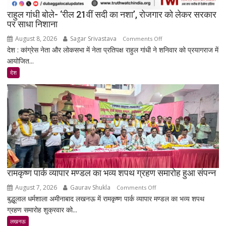
से
राहुल गांधी बोले- ‘रील 21वीं सदी का नशा’, रोजगार को लेकर सरकार
जवाब
पर साधा निशाना
तलब
August 8, 2026
Sagar Srivastava
on
Comments Off
देश : कांग्रेस नेता और लोकसभा में नेता प्रतिपक्ष राहुल गांधी ने शनिवार को प्रयागराज में
राहुल
आयोजित...
गांधी
बोले-
देश
‘रील
21वीं
सदी
का
नशा’,
रोजगार
को
लेकर
सरकार
रामकृष्ण पार्क व्यापार मण्डल का भव्य शपथ ग्रहण समारोह हुआ संपन्न
पर
August 7, 2026
Gaurav Shukla
on
Comments Off
साधा
बुद्धूलाल धर्मशाला अमीनाबाद लखनऊ में रामकृष्ण पार्क व्यापार मण्डल का भव्य शपथ
रामकृष्ण
निशाना
ग्रहण समारोह शुक्रवार को...
पार्क
व्यापार
लखनऊ