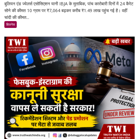
बुलियन एंड ज्वेलर्स एसोसिएशन यानी IBJA के मुताबिक, पांच कारोबारी दिनों में 24 कैरेट
चांदी
सोने की कीमत 10 ग्राम पर ₹7,064 बढ़कर करीब ₹1.49 लाख पहुंच गई है। वहीं
फिर
चांदी की कीमत...
चमके:
5
बिजनेस
दिनों
में
सोना
₹7,064
और
चांदी
₹14,094
महंगी,
रिकॉर्ड
स्तर
के
करीब
पहुंचे
दाम