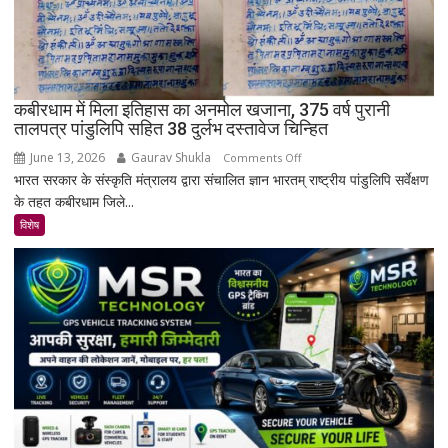
राजस्थान
का
सबसे
रहस्यमयी
गांव?
कबीरधाम में मिला इतिहास का अनमोल खजाना, 375 वर्ष पुरानी
तालपत्र पांडुलिपि सहित 38 दुर्लभ दस्तावेज चिन्हित
June 13, 2026
Gaurav Shukla
on
Comments Off
भारत सरकार के संस्कृति मंत्रालय द्वारा संचालित ज्ञान भारतम् राष्ट्रीय पांडुलिपि सर्वेक्षण
कबीरधाम
के तहत कबीरधाम जिले...
में
मिला
विशेष
इतिहास
का
अनमोल
खजाना,
375
वर्ष
पुरानी
तालपत्र
पांडुलिपि
सहित