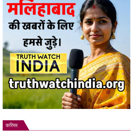
की
आशंका
करियर