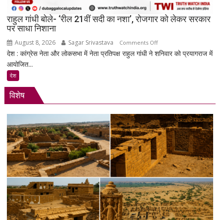
से
राहुल गांधी बोले- ‘रील 21वीं सदी का नशा’, रोजगार को लेकर सरकार
जवाब
पर साधा निशाना
तलब
August 8, 2026
Sagar Srivastava
on
Comments Off
देश : कांग्रेस नेता और लोकसभा में नेता प्रतिपक्ष राहुल गांधी ने शनिवार को प्रयागराज में
राहुल
आयोजित...
गांधी
बोले-
देश
‘रील
विशेष
21वीं
सदी
का
नशा’,
रोजगार
को
लेकर
सरकार
पर
साधा
निशाना