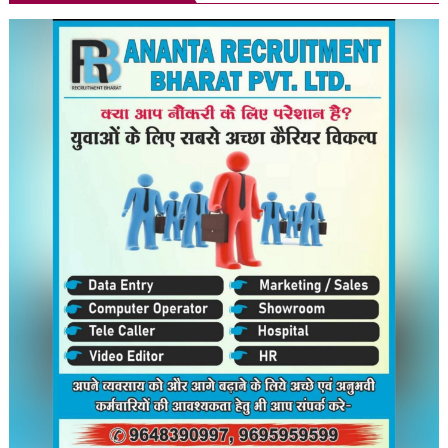
लेकर
विवाद,
पप्पू
यादव
के
कथित
प्रदर्शन
पर
सियासी
घमासान