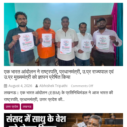
लौटीं
दरोगा
अस्मिता
डे,
एयरपोर्ट
पर
भव्य
स्वागत;
बोलीं-
मेरा
लक्ष्य
सिर्फ
एक भारत आंदोलन ने राष्ट्रपति, प्रधानमंत्री, उ.प्र राज्यपाल एवं
गोल्ड
उ.प्र मुख्यमंत्री को ज्ञापन प्रेषित किया
था
August 4, 2026
Abhishek Tripathi
on
Comments Off
लखनऊ। एक भारत आंदोलन (EBM) के प्रतिनिधिमंडल ने आज भारत की
एक
भारत
राष्ट्रपति, प्रधानमंत्री, उत्तर प्रदेश की...
आंदोलन
उत्तर प्रदेश
लखनऊ
ने
राष्ट्रपति,
प्रधानमंत्री,