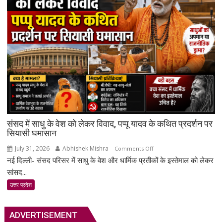
उ.प्र
राज्यपाल
एवं
उ.प्र
मुख्यमंत्री
को
ज्ञापन
प्रेषित
किया
संसद में साधु के वेश को लेकर विवाद, पप्पू यादव के कथित प्रदर्शन पर
सियासी घमासान
July 31, 2026
Abhishek Mishra
on
Comments Off
नई दिल्ली- संसद परिसर में साधु के वेश और धार्मिक प्रतीकों के इस्तेमाल को लेकर
संसद
में
सांसद...
साधु
उत्तर प्रदेश
के
वेश
को
ADVERTISEMENT