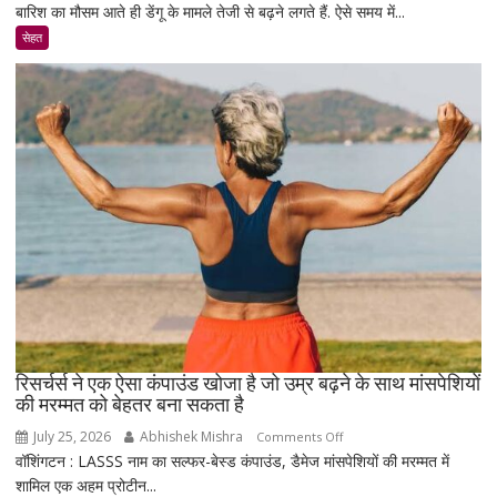
बारिश का मौसम आते ही डेंगू के मामले तेजी से बढ़ने लगते हैं. ऐसे समय में...
टाइप-2
डायबिटीज
सेहत
वाले
रहे
सावधान
!
रिसर्चर्स ने एक ऐसा कंपाउंड खोजा है जो उम्र बढ़ने के साथ मांसपेशियों
की मरम्मत को बेहतर बना सकता है
July 25, 2026
Abhishek Mishra
on
Comments Off
वॉशिंगटन : LASSS नाम का सल्फर-बेस्ड कंपाउंड, डैमेज मांसपेशियों की मरम्मत में
रिसर्चर्स
शामिल एक अहम प्रोटीन...
ने