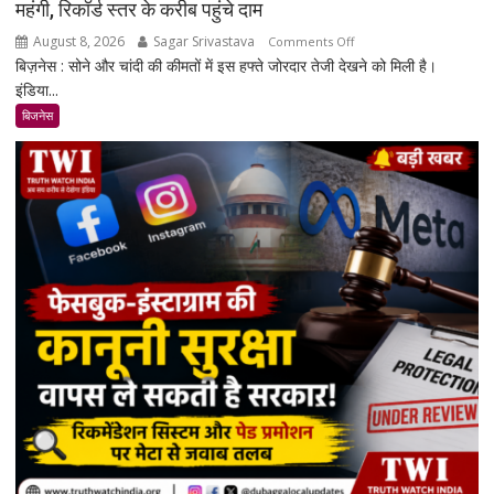
महंगी, रिकॉर्ड स्तर के करीब पहुंचे दाम
August 8, 2026
Sagar Srivastava
on
Comments Off
बिज़नेस : सोने और चांदी की कीमतों में इस हफ्ते जोरदार तेजी देखने को मिली है।
सोना-
इंडिया...
चांदी
फिर
बिजनेस
चमके:
5
दिनों
में
सोना
₹7,064
और
चांदी
₹14,094
महंगी,
रिकॉर्ड
स्तर
के
करीब
पहुंचे