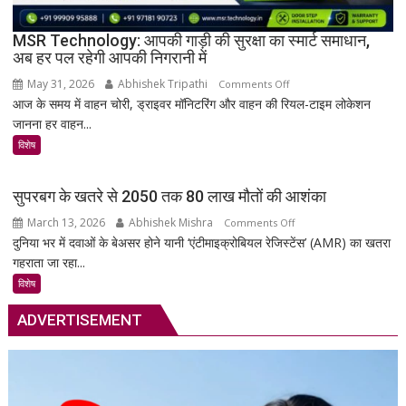
38
दुर्लभ
MSR Technology: आपकी गाड़ी की सुरक्षा का स्मार्ट समाधान,
अब हर पल रहेगी आपकी निगरानी में
दस्तावेज
चिन्हित
May 31, 2026
Abhishek Tripathi
on
Comments Off
आज के समय में वाहन चोरी, ड्राइवर मॉनिटरिंग और वाहन की रियल-टाइम लोकेशन
MSR
जानना हर वाहन...
Technology:
आपकी
विशेष
गाड़ी
की
सुपरबग के खतरे से 2050 तक 80 लाख मौतों की आशंका
सुरक्षा
March 13, 2026
Abhishek Mishra
on
Comments Off
का
दुनिया भर में दवाओं के बेअसर होने यानी ‘एंटीमाइक्रोबियल रेजिस्टेंस’ (AMR) का खतरा
सुपरबग
स्मार्ट
गहराता जा रहा...
के
समाधान,
खतरे
अब
विशेष
से
हर
ADVERTISEMENT
2050
पल
तक
रहेगी
80
आपकी
लाख
निगरानी
मौतों
में