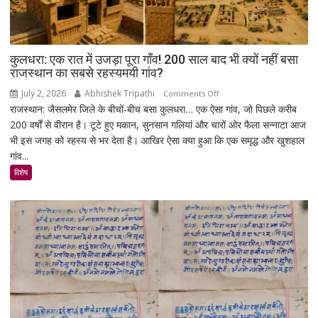
कुलधरा: एक रात में उजड़ा पूरा गाँव! 200 साल बाद भी क्यों नहीं बसा
राजस्थान का सबसे रहस्यमयी गांव?
July 2, 2026
Abhishek Tripathi
on
Comments Off
राजस्थान: जैसलमेर जिले के बीचों-बीच बसा कुलधरा… एक ऐसा गांव, जो पिछले करीब
कुलधरा:
200 वर्षों से वीरान है। टूटे हुए मकान, सुनसान गलियां और चारों ओर फैला सन्नाटा आज
एक
भी इस जगह को रहस्य से भर देता है। आखिर ऐसा क्या हुआ कि एक समृद्ध और खुशहाल
रात
गांव...
में
उजड़ा
विशेष
पूरा
गाँव!
200
साल
बाद
भी
क्यों
नहीं
बसा