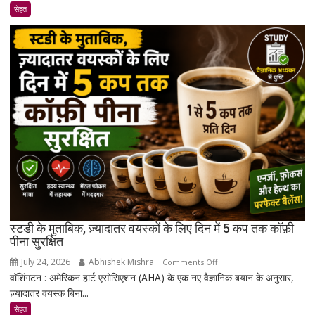
एक
सेहत
ऐसा
कंपाउंड
खोजा
है
जो
उम्र
बढ़ने
के
साथ
मांसपेशियों
की
मरम्मत
को
बेहतर
स्टडी के मुताबिक, ज़्यादातर वयस्कों के लिए दिन में 5 कप तक कॉफ़ी
बना
पीना सुरक्षित
सकता
July 24, 2026
Abhishek Mishra
on
Comments Off
है
वॉशिंगटन : अमेरिकन हार्ट एसोसिएशन (AHA) के एक नए वैज्ञानिक बयान के अनुसार,
स्टडी
ज़्यादातर वयस्क बिना...
के
मुताबिक,
सेहत