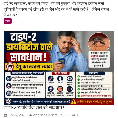
हार्ट रेट मॉनिटरिंग, कदमों की गिनती, नींद की गुणवत्ता और फिटनेस ट्रैकिंग जैसी
स्मार्टवॉच
सुविधाओं के कारण कई लोग इसे पूरे दिन और रात में भी पहने रहते हैं। लेकिन सोशल
पहनने
मीडिया पर...
से
कैंसर
सेहत
का
खतरा
बढ़ता
है?
जानिए
एक्सपर्ट
और
रिसर्च
की
पूरी
सच्चाई
टाइप-2 डायबिटीज वाले रहे सावधान !
July 27, 2026
Abhishek Mishra
on
Comments Off