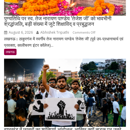
पहुंचा
पुण्यतिथि पर स्व. तेज नारायण पाण्डेय ‘तेजेश जी’ को भावभीनी
श्रद्धांजलि, बड़ी संख्या में जुटे शिक्षाविद् व प्रबुद्धजन
August 6, 2026
Abhishek Tripathi
on
Comments Off
लखनऊ। ठाकुरगंज में स्वर्गीय तेज नारायण पाण्डेय ‘तेजेश जी’ (पूर्व उप-प्रधानाचार्य एवं
पुण्यतिथि
प्रवक्ता, कालीचरण इंटर कॉलेज)...
पर
स्व.
लखनऊ
तेज
नारायण
पाण्डेय
‘तेजेश
जी’
को
भावभीनी
श्रद्धांजलि,
बड़ी
संख्या
में
जुटे
झारखंड में छात्रों का शांतिपूर्ण आंदोलन: आखिर क्यों सड़क पर उतरे