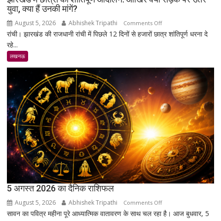
युवा, क्या हैं उनकी मांगें?
शिक्षाविद्
व
August 5, 2026
Abhishek Tripathi
on
Comments Off
प्रबुद्धजन
रांची। झारखंड की राजधानी रांची में पिछले 12 दिनों से हजारों छात्र शांतिपूर्ण धरना दे
झारखंड
रहे...
में
छात्रों
लखनऊ
का
शांतिपूर्ण
आंदोलन:
आखिर
क्यों
सड़क
पर
उतरे
युवा,
क्या
हैं
उनकी
5 अगस्त 2026 का दैनिक राशिफल
मांगें?
August 5, 2026
Abhishek Tripathi
on
Comments Off
सावन का पवित्र महीना पूरे आध्यात्मिक वातावरण के साथ चल रहा है। आज बुधवार, 5
5