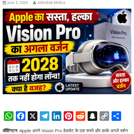
June 3, 2026
Abhishek Mishra
W
F
X
T
Li
Pi
R
S
C
S
h
ac
el
n
nt
e
n
o
h
वॉशिंगटन
: Apple अपने Vision Pro हेडसेट के एक सस्ते और हल्के अगले वर्शन