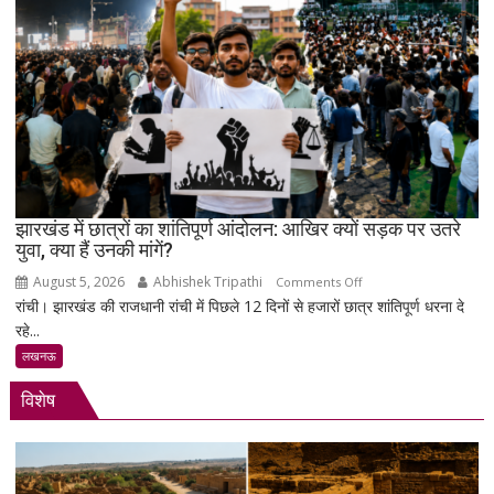
पाण्डेय
‘तेजेश
जी’
को
भावभीनी
श्रद्धांजलि,
बड़ी
संख्या
में
जुटे
झारखंड में छात्रों का शांतिपूर्ण आंदोलन: आखिर क्यों सड़क पर उतरे
युवा, क्या हैं उनकी मांगें?
शिक्षाविद्
व
August 5, 2026
Abhishek Tripathi
on
Comments Off
प्रबुद्धजन
रांची। झारखंड की राजधानी रांची में पिछले 12 दिनों से हजारों छात्र शांतिपूर्ण धरना दे
झारखंड
रहे...
में
छात्रों
लखनऊ
का
विशेष
शांतिपूर्ण
आंदोलन:
आखिर
क्यों