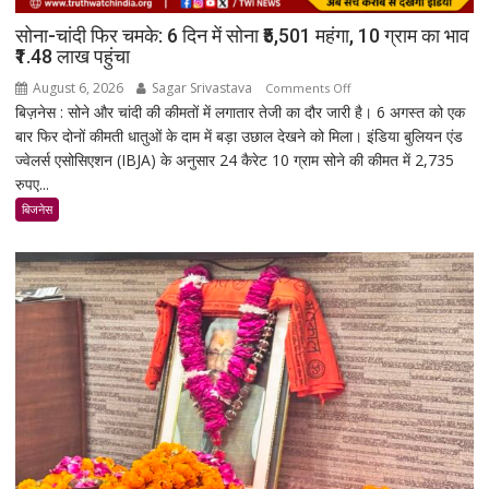
सोना-चांदी फिर चमके: 6 दिन में सोना ₹5,501 महंगा, 10 ग्राम का भाव
₹1.48 लाख पहुंचा
August 6, 2026
Sagar Srivastava
on
Comments Off
बिज़नेस : सोने और चांदी की कीमतों में लगातार तेजी का दौर जारी है। 6 अगस्त को एक
सोना-
बार फिर दोनों कीमती धातुओं के दाम में बड़ा उछाल देखने को मिला। इंडिया बुलियन एंड
चांदी
ज्वेलर्स एसोसिएशन (IBJA) के अनुसार 24 कैरेट 10 ग्राम सोने की कीमत में 2,735
फिर
रुपए...
चमके:
6
बिजनेस
दिन
में
सोना
₹5,501
महंगा,
10
ग्राम
का
भाव
₹1.48
लाख