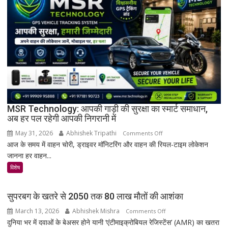
अनमोल
खजाना,
375
वर्ष
पुरानी
तालपत्र
पांडुलिपि
सहित
38
दुर्लभ
MSR Technology: आपकी गाड़ी की सुरक्षा का स्मार्ट समाधान,
अब हर पल रहेगी आपकी निगरानी में
दस्तावेज
चिन्हित
May 31, 2026
Abhishek Tripathi
on
Comments Off
आज के समय में वाहन चोरी, ड्राइवर मॉनिटरिंग और वाहन की रियल-टाइम लोकेशन
MSR
जानना हर वाहन...
Technology:
आपकी
विशेष
गाड़ी
की
सुपरबग के खतरे से 2050 तक 80 लाख मौतों की आशंका
सुरक्षा
March 13, 2026
Abhishek Mishra
on
Comments Off
का
दुनिया भर में दवाओं के बेअसर होने यानी ‘एंटीमाइक्रोबियल रेजिस्टेंस’ (AMR) का खतरा
सुपरबग
स्मार्ट