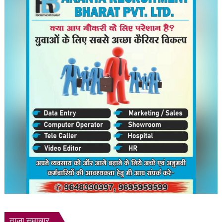
कीमत
₹1.13
लाख;
128
किमी
की
रेंज
और
65
मिनट
में
80%
चार्जिंग
ताजा समाचार