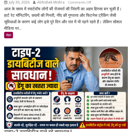
July 30, 2026
Abhishek Mishra
on
Comments Off
आज के समय में स्मार्टवॉच लोगों की रोजमर्रा की जिंदगी का अहम हिस्सा बन चुकी है।
क्या
हार्ट रेट मॉनिटरिंग, कदमों की गिनती, नींद की गुणवत्ता और फिटनेस ट्रैकिंग जैसी
स्मार्टवॉच
सुविधाओं के कारण कई लोग इसे पूरे दिन और रात में भी पहने रहते हैं। लेकिन सोशल
पहनने
मीडिया पर...
से
कैंसर
सेहत
का
खतरा
बढ़ता
है?
जानिए
एक्सपर्ट
और
रिसर्च
की
पूरी
सच्चाई
टाइप-2 डायबिटीज वाले रहे सावधान !