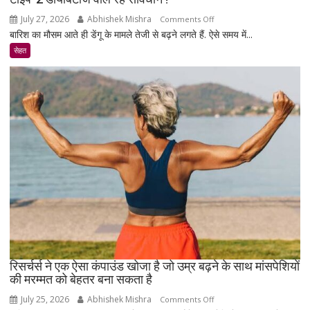
July 27, 2026
Abhishek Mishra
on
Comments Off
बारिश का मौसम आते ही डेंगू के मामले तेजी से बढ़ने लगते हैं. ऐसे समय में...
टाइप-2
डायबिटीज
सेहत
वाले
रहे
सावधान
!
रिसर्चर्स ने एक ऐसा कंपाउंड खोजा है जो उम्र बढ़ने के साथ मांसपेशियों
की मरम्मत को बेहतर बना सकता है
July 25, 2026
Abhishek Mishra
on
Comments Off