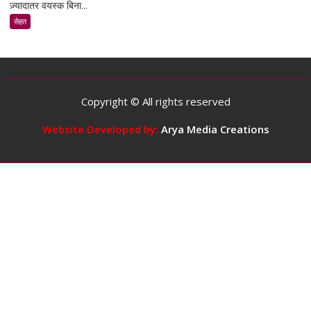
ज़्यादातर वयस्क बिना...
के
मुताबिक,
सेहत
ज़्यादातर
वयस्कों
के
लिए
दिन
Copyright © All rights reserved
में
5
Website Developed by:
Arya Media Creations
कप
तक
कॉफ़ी
पीना
सुरक्षित