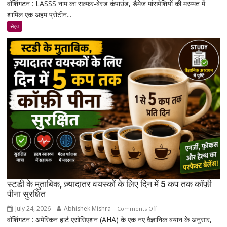
वॉशिंगटन : LASSS नाम का सल्फर-बेस्ड कंपाउंड, डैमेज मांसपेशियों की मरम्मत में
रिसर्चर्स
शामिल एक अहम प्रोटीन...
ने
एक
सेहत
ऐसा
कंपाउंड
खोजा
है
जो
उम्र
बढ़ने
के
साथ
मांसपेशियों
की
मरम्मत
को
बेहतर
स्टडी के मुताबिक, ज़्यादातर वयस्कों के लिए दिन में 5 कप तक कॉफ़ी
बना
पीना सुरक्षित
सकता
July 24, 2026
Abhishek Mishra
on
Comments Off
है
वॉशिंगटन : अमेरिकन हार्ट एसोसिएशन (AHA) के एक नए वैज्ञानिक बयान के अनुसार,
स्टडी