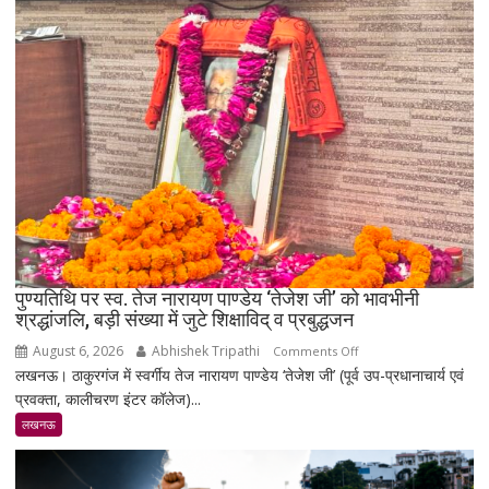
चमके:
6
दिन
में
सोना
₹5,501
महंगा,
10
ग्राम
का
भाव
₹1.48
पुण्यतिथि पर स्व. तेज नारायण पाण्डेय ‘तेजेश जी’ को भावभीनी
लाख
श्रद्धांजलि, बड़ी संख्या में जुटे शिक्षाविद् व प्रबुद्धजन
पहुंचा
August 6, 2026
Abhishek Tripathi
on
Comments Off
लखनऊ। ठाकुरगंज में स्वर्गीय तेज नारायण पाण्डेय ‘तेजेश जी’ (पूर्व उप-प्रधानाचार्य एवं
पुण्यतिथि
प्रवक्ता, कालीचरण इंटर कॉलेज)...
पर
स्व.
लखनऊ
तेज
नारायण