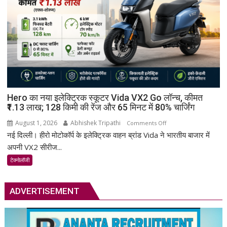
कई
कंपनियां
बढ़ाएंगी
कीमतें
Hero का नया इलेक्ट्रिक स्कूटर Vida VX2 Go लॉन्च, कीमत
₹1.13 लाख; 128 किमी की रेंज और 65 मिनट में 80% चार्जिंग
August 1, 2026
Abhishek Tripathi
on
Comments Off
नई दिल्ली। हीरो मोटोकॉर्प के इलेक्ट्रिक वाहन ब्रांड Vida ने भारतीय बाजार में
Hero
का
अपनी VX2 सीरीज...
नया
टेक्नोलॉजी
इलेक्ट्रिक
स्कूटर
Vida
ADVERTISEMENT
VX2
Go
लॉन्च,