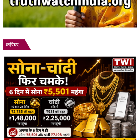
करियर