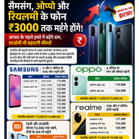
ऐप
लॉन्च:
अब
कॉल
खत्म
होते
ही
दें
5-
स्टार
रेटिंग,
नेटवर्क
सुधारने
में
मिलेगी
मदद