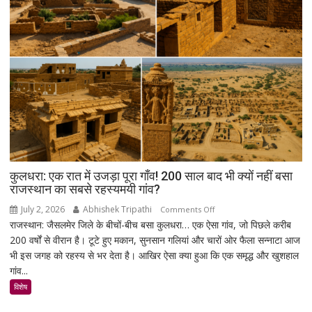
सड़क
पर
उतरे
युवा,
क्या
हैं
उनकी
मांगें?
कुलधरा: एक रात में उजड़ा पूरा गाँव! 200 साल बाद भी क्यों नहीं बसा
राजस्थान का सबसे रहस्यमयी गांव?
July 2, 2026
Abhishek Tripathi
on
Comments Off
राजस्थान: जैसलमेर जिले के बीचों-बीच बसा कुलधरा… एक ऐसा गांव, जो पिछले करीब
कुलधरा:
200 वर्षों से वीरान है। टूटे हुए मकान, सुनसान गलियां और चारों ओर फैला सन्नाटा आज
एक
भी इस जगह को रहस्य से भर देता है। आखिर ऐसा क्या हुआ कि एक समृद्ध और खुशहाल
रात
गांव...
में
उजड़ा
विशेष
पूरा