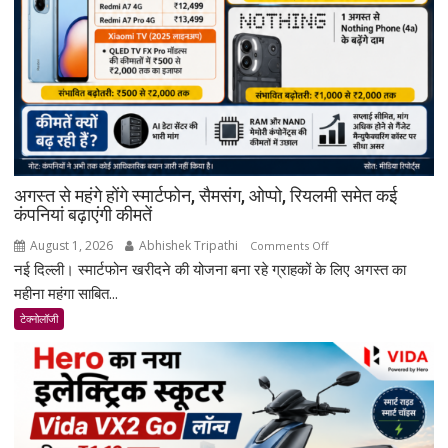
अगस्त से महंगे होंगे स्मार्टफोन, सैमसंग, ओप्पो, रियलमी समेत कई
कंपनियां बढ़ाएंगी कीमतें
August 1, 2026
Abhishek Tripathi
on
Comments Off
नई दिल्ली। स्मार्टफोन खरीदने की योजना बना रहे ग्राहकों के लिए अगस्त का
अगस्त
से
महीना महंगा साबित...
महंगे
टेक्नोलॉजी
होंगे
स्मार्टफोन,
सैमसंग,
ओप्पो,
रियलमी
समेत