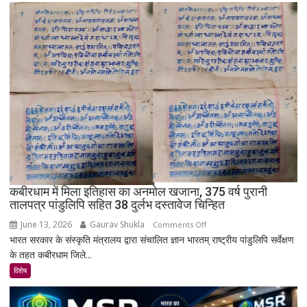
गाँव!
200
साल
बाद
भी
क्यों
नहीं
बसा
राजस्थान
का
सबसे
रहस्यमयी
गांव?
कबीरधाम में मिला इतिहास का अनमोल खजाना, 375 वर्ष पुरानी
तालपत्र पांडुलिपि सहित 38 दुर्लभ दस्तावेज चिन्हित
June 13, 2026
Gaurav Shukla
on
Comments Off
भारत सरकार के संस्कृति मंत्रालय द्वारा संचालित ज्ञान भारतम् राष्ट्रीय पांडुलिपि सर्वेक्षण
कबीरधाम
के तहत कबीरधाम जिले...
में
मिला
विशेष
इतिहास
का