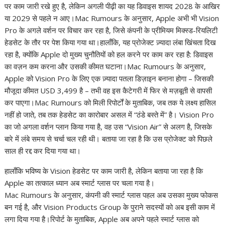
at
e
e
k
er
d
a
p
ar
पर काम जारी रखे हुए है, लेकिन अगली पीढ़ी का यह डिवाइस शायद 2028 के आखिर
s
b
gr
e
e
di
p
y
e
या 2029 से पहले न आए।Mac Rumours के अनुसार, Apple अभी भी Vision
A
o
a
dI
st
t
c
Li
Pro के अगले वर्शन पर विचार कर रहा है, जिसे कंपनी के प्रीमियम मिक्स्ड-रियलिटी
हेडसेट के तौर पर पेश किया गया था।हालाँकि, यह प्रोजेक्ट ज़्यादा लंबा खिंचता दिख
p
o
m
n
h
n
रहा है, क्योंकि Apple दो मुख्य चुनौतियों को हल करने पर काम कर रहा है: डिवाइस
p
k
at
k
का वज़न कम करना और उसकी कीमत घटाना।Mac Rumours के अनुसार,
Apple को Vision Pro के लिए एक ज़्यादा पतला डिज़ाइन बनाना होगा – जिसकी
मौजूदा कीमत USD 3,499 है – तभी वह इस कैटेगरी में फिर से मज़बूती से वापसी
कर पाएगा।Mac Rumours को मिली रिपोर्टों के मुताबिक, जब तक ये लक्ष्य हासिल
नहीं हो जाते, तब तक हेडसेट का कारोबार असल में “ठंडे बस्ते में” है। Vision Pro
का जो अगला वर्शन प्लान किया गया है, वह उस “Vision Air” से अलग है, जिसके
बारे में लंबे समय से चर्चा चल रही थी। बताया जा रहा है कि उस प्रोजेक्ट को पिछले
साल ही रद्द कर दिया गया था।
हालाँकि भविष्य के Vision हेडसेट पर काम जारी है, लेकिन बताया जा रहा है कि
Apple का तत्काल ध्यान अब स्मार्ट ग्लास पर चला गया है।
Mac Rumours के अनुसार, कंपनी की स्मार्ट ग्लास पहल अब उसका मुख्य फोकस
बन गई है, और Vision Products Group के पुराने सदस्यों को अब इसी काम में
लगा दिया गया है।रिपोर्ट के मुताबिक, Apple अब अपने पहले स्मार्ट ग्लास को