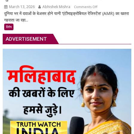
सुरक्षा
March 13, 2026
Abhishek Mishra
on
Comments Off
का
दुनिया भर में दवाओं के बेअसर होने यानी ‘एंटीमाइक्रोबियल रेजिस्टेंस’ (AMR) का खतरा
सुपरबग
स्मार्ट
गहराता जा रहा...
के
समाधान,
खतरे
अब
विशेष
से
हर
ADVERTISEMENT
2050
पल
तक
रहेगी
80
आपकी
लाख
निगरानी
मौतों
में
की
आशंका