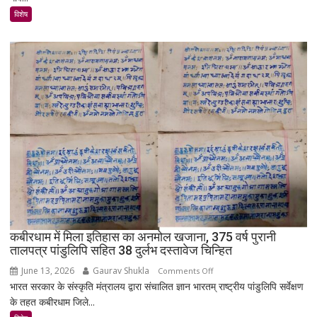
उजड़ा
विशेष
पूरा
गाँव!
200
साल
बाद
भी
क्यों
नहीं
बसा
राजस्थान
का
सबसे
रहस्यमयी
गांव?
कबीरधाम में मिला इतिहास का अनमोल खजाना, 375 वर्ष पुरानी
तालपत्र पांडुलिपि सहित 38 दुर्लभ दस्तावेज चिन्हित
June 13, 2026
Gaurav Shukla
on
Comments Off
भारत सरकार के संस्कृति मंत्रालय द्वारा संचालित ज्ञान भारतम् राष्ट्रीय पांडुलिपि सर्वेक्षण
कबीरधाम
के तहत कबीरधाम जिले...
में
मिला