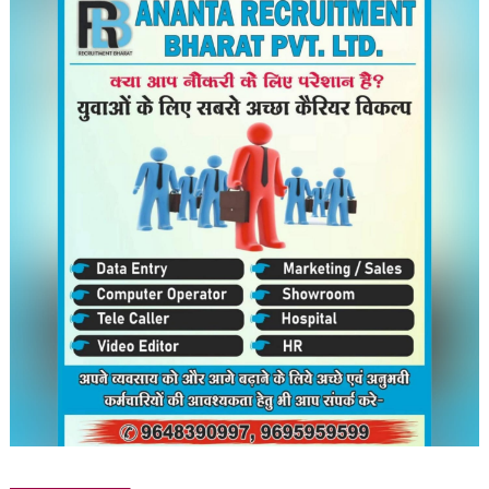
करने
का
आदेश
दिया;
कोई
न्यायिक
हिरासत
नहीं