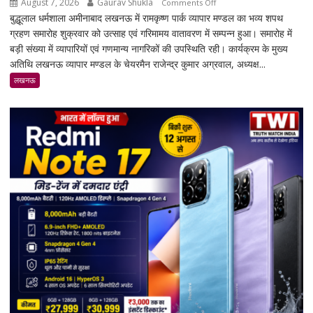
August 7, 2026
Gaurav Shukla
on
Comments Off
बुद्धूलाल धर्मशाला अमीनाबाद लखनऊ में रामकृष्ण पार्क व्यापार मण्डल का भव्य शपथ
रामकृष्ण
ग्रहण समारोह शुक्रवार को उत्साह एवं गरिमामय वातावरण में सम्पन्न हुआ। समारोह में
पार्क
बड़ी संख्या में व्यापारियों एवं गणमान्य नागरिकों की उपस्थिति रही। कार्यक्रम के मुख्य
व्यापार
अतिथि लखनऊ व्यापार मण्डल के चेयरमैन राजेन्द्र कुमार अग्रवाल, अध्यक्ष...
मण्डल
का
लखनऊ
भव्य
शपथ
ग्रहण
समारोह
हुआ
संपन्न