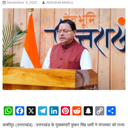
November 4, 2025
Abhishek Mishra
W
F
X
T
Li
Pi
R
S
C
S
h
ac
el
n
nt
e
n
o
h
काशीपुर (उत्तराखंड) : उत्तराखंड के मुख्यमंत्री पुष्कर सिंह धामी ने मंगलवार को राज्य