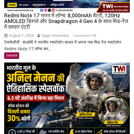
Redmi Note 17 भारत में लॉन्च: 8,000mAh बैटरी, 120Hz
AMOLED डिस्प्ले और Snapdragon 4 Gen 4 के साथ मिड-रेंज
में दमदार एंट्री
August 7, 2026
Sagar Srivastava
on
Comments Off
टेक्नोलॉजी : शाओमी ने भारतीय स्मार्टफोन बाजार में अपना नया मिड-रेंज स्मार्टफोन
Redmi
Redmi Note 17 लॉन्च कर...
Note
17
टेक्नोलॉजी
भारत
में
लॉन्च:
8,000mAh
बैटरी,
120Hz
AMOLED
डिस्प्ले
और
Snapdragon
4
Gen