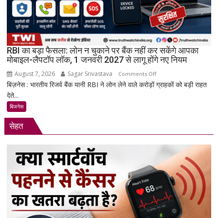
स्पेस
स्टेशन
की
बिजली
RBI का बड़ा फैसला: लोन न चुकाने पर बैंक नहीं कर सकेंगे आपका
क्षमता
मोबाइल-लैपटॉप लॉक, 1 जनवरी 2027 से लागू होंगे नए नियम
30%
August 7, 2026
Sagar Srivastava
on
बढ़ेगी
Comments Off
बिज़नेस : भारतीय रिजर्व बैंक यानी RBI ने लोन लेने वाले करोड़ों ग्राहकों को बड़ी राहत
RBI
देते...
का
बड़ा
बिजनेस
फैसला:
सेहत
लोन
न
चुकाने
पर
बैंक
नहीं
कर
सकेंगे
आपका