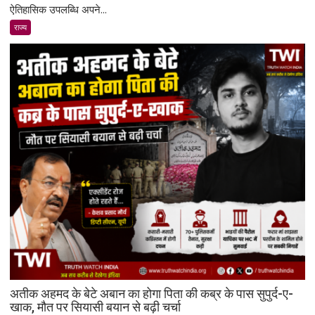
मूल
ऐतिहासिक उपलब्धि अपने...
के
राज्य
अनिल
मेनन
की
ऐतिहासिक
स्पेसवॉक:
6.5
घंटे
अंतरिक्ष
में
किया
बड़ा
मिशन,
स्पेस
स्टेशन
की
बिजली
क्षमता
अतीक अहमद के बेटे अबान का होगा पिता की कब्र के पास सुपुर्द-ए-
30%
खाक, मौत पर सियासी बयान से बढ़ी चर्चा