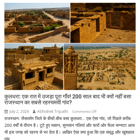
ऐतिहासिक
स्पेसवॉक:
6.5
घंटे
अंतरिक्ष
में
किया
बड़ा
मिशन,
स्पेस
स्टेशन
की
बिजली
क्षमता
कुलधरा: एक रात में उजड़ा पूरा गाँव! 200 साल बाद भी क्यों नहीं बसा
30%
राजस्थान का सबसे रहस्यमयी गांव?
बढ़ेगी
July 2, 2026
Abhishek Tripathi
on
Comments Off
राजस्थान: जैसलमेर जिले के बीचों-बीच बसा कुलधरा… एक ऐसा गांव, जो पिछले करीब
कुलधरा:
200 वर्षों से वीरान है। टूटे हुए मकान, सुनसान गलियां और चारों ओर फैला सन्नाटा आज
एक
भी इस जगह को रहस्य से भर देता है। आखिर ऐसा क्या हुआ कि एक समृद्ध और खुशहाल
रात
गांव...
में