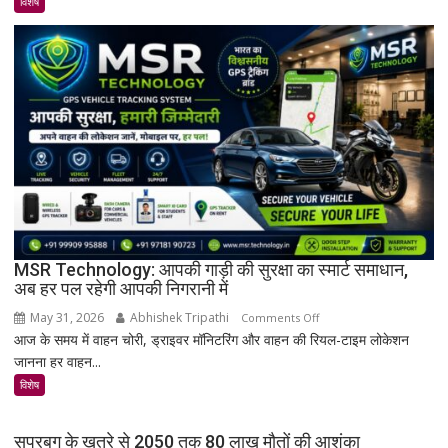
विशेष
इतिहास
का
अनमोल
खजाना,
375
वर्ष
पुरानी
तालपत्र
पांडुलिपि
सहित
38
दुर्लभ
MSR Technology: आपकी गाड़ी की सुरक्षा का स्मार्ट समाधान,
अब हर पल रहेगी आपकी निगरानी में
दस्तावेज
चिन्हित
May 31, 2026
Abhishek Tripathi
on
Comments Off
आज के समय में वाहन चोरी, ड्राइवर मॉनिटरिंग और वाहन की रियल-टाइम लोकेशन
MSR
जानना हर वाहन...
Technology:
आपकी
विशेष
गाड़ी
की
सुपरबग के खतरे से 2050 तक 80 लाख मौतों की आशंका