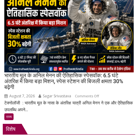
8,000mAh
बैटरी,
120Hz
AMOLED
डिस्प्ले
और
Snapdragon
4
Gen
4
के
भारतीय मूल के अनिल मेनन की ऐतिहासिक स्पेसवॉक: 6.5 घंटे
साथ
अंतरिक्ष में किया बड़ा मिशन, स्पेस स्टेशन की बिजली क्षमता 30%
बढ़ेगी
मिड-
रेंज
August 7, 2026
Sagar Srivastava
on
Comments Off
में
टेक्नोलॉजी : भारतीय मूल के नासा के अंतरिक्ष यात्री अनिल मेनन ने एक और ऐतिहासिक
भारतीय
दमदार
उपलब्धि अपने...
मूल
एंट्री
के
राज्य
अनिल
विशेष
मेनन
की