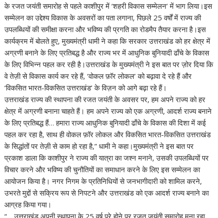
at
e
e
k
er
d
a
p
ar
के रजत जयंती समारोह से पहले काशीपुर में ‘शहरी विकास सम्मेलन’ में भाग लिया।इस
s
b
gr
e
e
di
p
y
e
सम्मेलन का उद्देश्य विकास के अवसरों का पता लगाना, पिछले 25 वर्षों में राज्य की
A
o
a
dI
st
t
c
Li
उपलब्धियों की समीक्षा करना और भविष्य की प्रगति का रोडमैप तैयार करना है।इस
कार्यक्रम में बोलते हुए, मुख्यमंत्री धामी ने कहा कि सरकार उत्तराखंड को हर क्षेत्र में
p
o
m
n
h
n
अग्रणी बनाने के लिए प्रतिबद्ध है और राज्य भर में आधुनिक बुनियादी ढाँचे के विकास
p
k
at
k
के लिए विभिन्न पहल कर रही है।उत्तराखंड के मुख्यमंत्री ने इस बात पर ज़ोर दिया कि
वे तेज़ी से विकास कार्य कर रहे हैं, ‘वोकल फ़ॉर लोकल’ को बढ़ावा दे रहे हैं और
‘विकसित भारत-विकसित उत्तराखंड’ के विज़न को आगे बढ़ा रहे हैं।
उत्तराखंड राज्य की स्थापना की रजत जयंती के अवसर पर, हम अपने राज्य को हर
क्षेत्र में अग्रणी बनाना चाहते हैं। हम अपने राज्य को एक अग्रणी, आदर्श राज्य बनाने
के लिए प्रतिबद्ध हैं… हमारा राज्य आधुनिक बुनियादी ढाँचे के विकास की दिशा में कई
पहल कर रहा है, साथ ही वोकल फ़ॉर लोकल और विकसित भारत-विकसित उत्तराखंड
के सिद्धांतों पर तेज़ी से काम हो रहा है,” धामी ने कहा।मुख्यमंत्री ने इस बात पर
प्रकाश डाला कि काशीपुर ने राज्य की यात्रा का जश्न मनाने, उसकी उपलब्धियों पर
विचार करने और भविष्य की चुनौतियों का समाधान करने के लिए इस सम्मेलन का
आयोजन किया है। नगर निगम के प्रतिनिधियों से जनभागीदारी को शामिल करने,
उभरते मुद्दों से सक्रिय रूप से निपटने और उत्तराखंड को एक आदर्श राज्य बनाने का
आग्रह किया गया।
“… उत्तराखंड अपनी स्थापना के 25 वर्ष पूरे होने पर रजत जयंती समारोह मना रहा