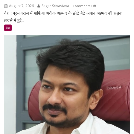
बढ़ेगी
August 7, 2026
Sagar Srivastava
on
Comments Off
देश : प्रयागराज में माफिया अतीक अहमद के छोटे बेटे अबान अहमद की सड़क
अतीक
अहमद
हादसे में हुई...
के
देश
बेटे
अबान
का
होगा
पिता
की
कब्र
के
पास
सुपुर्द-
ए-
खाक,
मौत
पर
सियासी
बयान