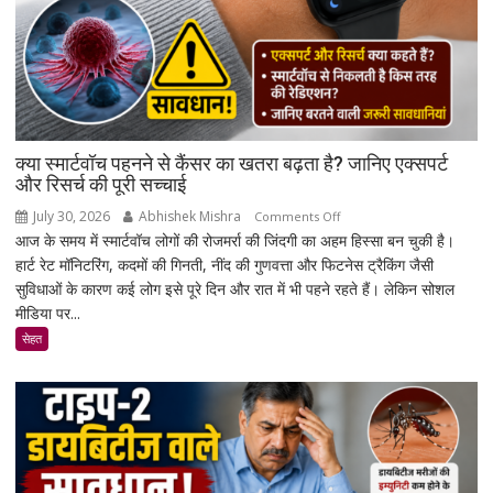
मोबाइल-
लैपटॉप
लॉक,
1
जनवरी
2027
से
क्या स्मार्टवॉच पहनने से कैंसर का खतरा बढ़ता है? जानिए एक्सपर्ट
लागू
और रिसर्च की पूरी सच्चाई
होंगे
July 30, 2026
Abhishek Mishra
on
Comments Off
नए
आज के समय में स्मार्टवॉच लोगों की रोजमर्रा की जिंदगी का अहम हिस्सा बन चुकी है।
क्या
नियम
हार्ट रेट मॉनिटरिंग, कदमों की गिनती, नींद की गुणवत्ता और फिटनेस ट्रैकिंग जैसी
स्मार्टवॉच
सुविधाओं के कारण कई लोग इसे पूरे दिन और रात में भी पहने रहते हैं। लेकिन सोशल
पहनने
मीडिया पर...
से
कैंसर
सेहत
का
खतरा
बढ़ता
है?
जानिए
एक्सपर्ट