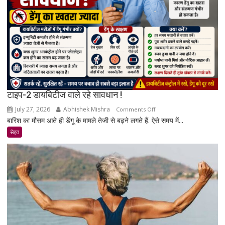
और
रिसर्च
की
पूरी
सच्चाई
टाइप-2 डायबिटीज वाले रहे सावधान !
July 27, 2026
Abhishek Mishra
on
Comments Off
बारिश का मौसम आते ही डेंगू के मामले तेजी से बढ़ने लगते हैं. ऐसे समय में...
टाइप-2
डायबिटीज
सेहत
वाले
रहे
सावधान
!