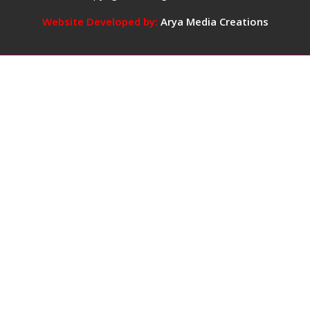
में
5
Website Developed by:
Arya Media Creations
कप
तक
कॉफ़ी
पीना
सुरक्षित