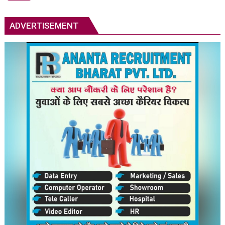
तय
नहीं
ADVERTISEMENT
होगा
देश
का
शिक्षा
मंत्री
–
बाबा
रामदेव