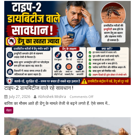
खतरा
बढ़ता
है?
जानिए
एक्सपर्ट
और
रिसर्च
की
पूरी
सच्चाई
टाइप-2 डायबिटीज वाले रहे सावधान !
July 27, 2026
Abhishek Mishra
on
Comments Off
बारिश का मौसम आते ही डेंगू के मामले तेजी से बढ़ने लगते हैं. ऐसे समय में...
टाइप-2
डायबिटीज
सेहत
वाले
रहे
सावधान