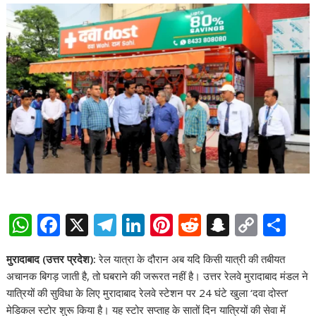
W
F
X
T
Li
Pi
R
S
C
S
h
ac
el
n
nt
e
n
o
h
मुरादाबाद
(उत्तर प्रदेश):
रेल यात्रा के दौरान अब यदि किसी यात्री की तबीयत
at
e
e
k
er
d
a
p
ar
अचानक बिगड़ जाती है, तो घबराने की जरूरत नहीं है। उत्तर रेलवे मुरादाबाद मंडल ने
s
b
gr
e
e
di
p
y
e
यात्रियों की सुविधा के लिए मुरादाबाद रेलवे स्टेशन पर 24 घंटे खुला ‘दवा दोस्त’
A
o
a
dI
st
t
c
Li
मेडिकल स्टोर शुरू किया है। यह स्टोर सप्ताह के सातों दिन यात्रियों की सेवा में