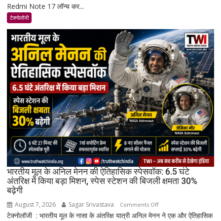
Redmi Note 17 लॉन्च कर...
Note
17
टेक्नोलॉजी
भारत
में
लॉन्च:
8,000mAh
बैटरी,
120Hz
AMOLED
डिस्प्ले
और
Snapdragon
4
Gen
4
के
भारतीय मूल के अनिल मेनन की ऐतिहासिक स्पेसवॉक: 6.5 घंटे
साथ
अंतरिक्ष में किया बड़ा मिशन, स्पेस स्टेशन की बिजली क्षमता 30%
बढ़ेगी
मिड-
रेंज
August 7, 2026
Sagar Srivastava
on
Comments Off
में
टेक्नोलॉजी : भारतीय मूल के नासा के अंतरिक्ष यात्री अनिल मेनन ने एक और ऐतिहासिक
भारतीय