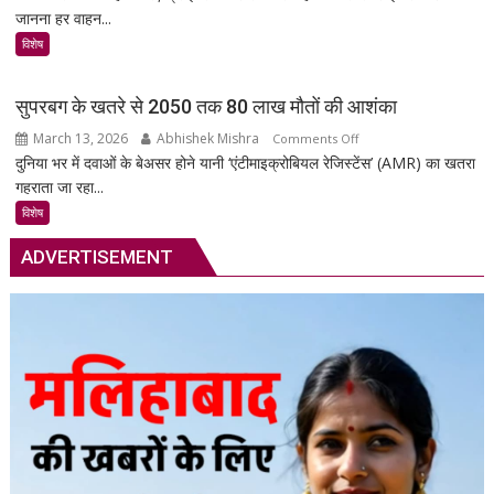
जानना हर वाहन...
Technology:
आपकी
विशेष
गाड़ी
की
सुपरबग के खतरे से 2050 तक 80 लाख मौतों की आशंका
सुरक्षा
March 13, 2026
Abhishek Mishra
on
Comments Off
का
दुनिया भर में दवाओं के बेअसर होने यानी ‘एंटीमाइक्रोबियल रेजिस्टेंस’ (AMR) का खतरा
सुपरबग
स्मार्ट
गहराता जा रहा...
के
समाधान,
खतरे
अब
विशेष
से
हर
ADVERTISEMENT
2050
पल
तक
रहेगी
80
आपकी
लाख
निगरानी
मौतों
में
की
आशंका