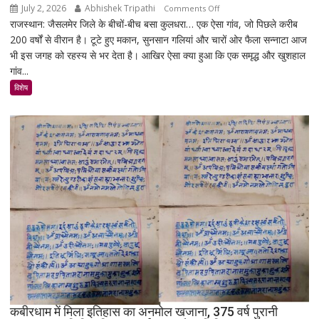
बढ़ेगी
July 2, 2026
Abhishek Tripathi
on
Comments Off
राजस्थान: जैसलमेर जिले के बीचों-बीच बसा कुलधरा… एक ऐसा गांव, जो पिछले करीब
कुलधरा:
200 वर्षों से वीरान है। टूटे हुए मकान, सुनसान गलियां और चारों ओर फैला सन्नाटा आज
एक
भी इस जगह को रहस्य से भर देता है। आखिर ऐसा क्या हुआ कि एक समृद्ध और खुशहाल
रात
गांव...
में
उजड़ा
विशेष
पूरा
गाँव!
200
साल
बाद
भी
क्यों
नहीं
बसा
राजस्थान
का
सबसे
रहस्यमयी
गांव?
कबीरधाम में मिला इतिहास का अनमोल खजाना, 375 वर्ष पुरानी