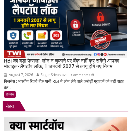
अंतरिक्ष
में
किया
बड़ा
मिशन,
स्पेस
स्टेशन
की
बिजली
RBI का बड़ा फैसला: लोन न चुकाने पर बैंक नहीं कर सकेंगे आपका
क्षमता
मोबाइल-लैपटॉप लॉक, 1 जनवरी 2027 से लागू होंगे नए नियम
30%
August 7, 2026
Sagar Srivastava
on
बढ़ेगी
Comments Off
बिज़नेस : भारतीय रिजर्व बैंक यानी RBI ने लोन लेने वाले करोड़ों ग्राहकों को बड़ी राहत
RBI
देते...
का
बड़ा
बिजनेस
फैसला:
सेहत
लोन
न
चुकाने
पर