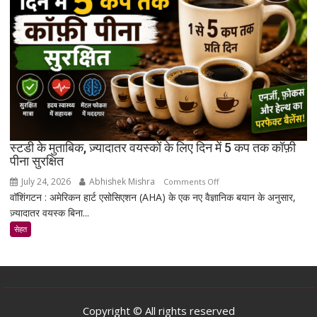
जो
उम्र
बढ़ने
के
साथ
मांसपेशियों
की
मरम्मत
को
बेहतर
स्टडी के मुताबिक, ज़्यादातर वयस्कों के लिए दिन में 5 कप तक कॉफ़ी
बना
पीना सुरक्षित
सकता
July 24, 2026
Abhishek Mishra
on
Comments Off
है
वॉशिंगटन : अमेरिकन हार्ट एसोसिएशन (AHA) के एक नए वैज्ञानिक बयान के अनुसार,
स्टडी
ज़्यादातर वयस्क बिना...
के
मुताबिक,
सेहत
ज़्यादातर
वयस्कों
के
लिए
दिन
Copyright © All rights reserved