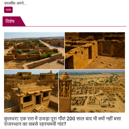
दमदार
उपलब्धि अपने...
मूल
एंट्री
के
राज्य
अनिल
विशेष
मेनन
की
ऐतिहासिक
स्पेसवॉक:
6.5
घंटे
अंतरिक्ष
में
किया
बड़ा
मिशन,
स्पेस
स्टेशन
की
बिजली
क्षमता
कुलधरा: एक रात में उजड़ा पूरा गाँव! 200 साल बाद भी क्यों नहीं बसा
30%
राजस्थान का सबसे रहस्यमयी गांव?