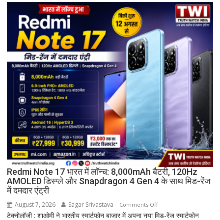
मण्डल
का
भव्य
शपथ
ग्रहण
समारोह
हुआ
संपन्न
Redmi Note 17 भारत में लॉन्च: 8,000mAh बैटरी, 120Hz
AMOLED डिस्प्ले और Snapdragon 4 Gen 4 के साथ मिड-रेंज
में दमदार एंट्री
August 7, 2026
Sagar Srivastava
on
Comments Off
टेक्नोलॉजी : शाओमी ने भारतीय स्मार्टफोन बाजार में अपना नया मिड-रेंज स्मार्टफोन
Redmi