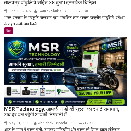
तालपत्र पांडुलिपि सहित 38 दुर्लभ दस्तावेज चिन्हित
June 13, 2026
Gaurav Shukla
on
Comments Off
भारत सरकार के संस्कृति मंत्रालय द्वारा संचालित ज्ञान भारतम् राष्ट्रीय पांडुलिपि सर्वेक्षण
कबीरधाम
के तहत कबीरधाम जिले...
में
मिला
विशेष
इतिहास
का
अनमोल
खजाना,
375
वर्ष
पुरानी
तालपत्र
पांडुलिपि
सहित
38
दुर्लभ
MSR Technology: आपकी गाड़ी की सुरक्षा का स्मार्ट समाधान,
अब हर पल रहेगी आपकी निगरानी में
दस्तावेज
चिन्हित
May 31, 2026
Abhishek Tripathi
on
Comments Off
आज के समय में वाहन चोरी, ड्राइवर मॉनिटरिंग और वाहन की रियल-टाइम लोकेशन
MSR