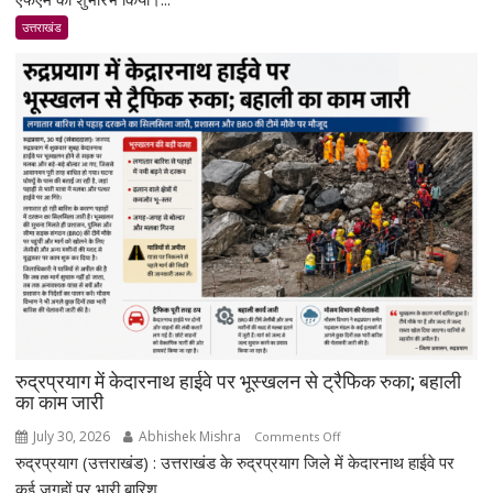
ओहो
उत्तराखंड
रेडियो
89.2
एफएम
का
शुभारंभ,
सीएम
धामी
बोले-
जनजागरूकता
का
सशक्त
माध्यम
बनेगा
रेडियो
रुद्रप्रयाग में केदारनाथ हाईवे पर भूस्खलन से ट्रैफिक रुका; बहाली
का काम जारी
July 30, 2026
Abhishek Mishra
on
Comments Off
रुद्रप्रयाग (उत्तराखंड) : उत्तराखंड के रुद्रप्रयाग जिले में केदारनाथ हाईवे पर
रुद्रप्रयाग
में
कई जगहों पर भारी बारिश...