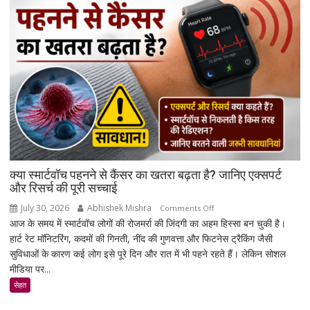
बैंक
नहीं
कर
सकेंगे
आपका
मोबाइल-
लैपटॉप
लॉक,
1
जनवरी
2027
से
क्या स्मार्टवॉच पहनने से कैंसर का खतरा बढ़ता है? जानिए एक्सपर्ट
लागू
और रिसर्च की पूरी सच्चाई
होंगे
July 30, 2026
Abhishek Mishra
on
Comments Off
नए
आज के समय में स्मार्टवॉच लोगों की रोजमर्रा की जिंदगी का अहम हिस्सा बन चुकी है।
क्या
नियम
हार्ट रेट मॉनिटरिंग, कदमों की गिनती, नींद की गुणवत्ता और फिटनेस ट्रैकिंग जैसी
स्मार्टवॉच
सुविधाओं के कारण कई लोग इसे पूरे दिन और रात में भी पहने रहते हैं। लेकिन सोशल
पहनने
मीडिया पर...
से
कैंसर
सेहत
का