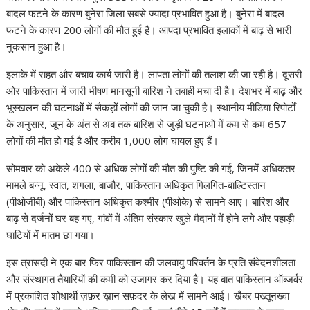
s
b
gr
e
e
di
p
y
e
बादल फटने के कारण बुनेरा जिला सबसे ज्यादा प्रभावित हुआ है। बुनेरा में बादल
A
o
a
dI
st
t
c
Li
फटने के कारण 200 लोगों की मौत हुई है। आपदा प्रभावित इलाकों में बाढ़ से भारी
नुकसान हुआ है।
p
o
m
n
h
n
p
k
at
k
इलाके में राहत और बचाव कार्य जारी है। लापता लोगों की तलाश की जा रही है। दूसरी
ओर पाकिस्तान में जारी भीषण मानसूनी बारिश ने तबाही मचा दी है। देशभर में बाढ़ और
भूस्खलन की घटनाओं में सैकड़ों लोगों की जान जा चुकी है। स्थानीय मीडिया रिपोर्टों
के अनुसार, जून के अंत से अब तक बारिश से जुड़ी घटनाओं में कम से कम 657
लोगों की मौत हो गई है और करीब 1,000 लोग घायल हुए हैं।
सोमवार को अकेले 400 से अधिक लोगों की मौत की पुष्टि की गई, जिनमें अधिकतर
मामले बन्नू, स्वात, शंगला, बाजौर, पाकिस्तान अधिकृत गिलगित-बाल्टिस्तान
(पीओजीबी) और पाकिस्तान अधिकृत कश्मीर (पीओके) से सामने आए। बारिश और
बाढ़ से दर्जनों घर बह गए, गांवों में अंतिम संस्कार खुले मैदानों में होने लगे और पहाड़ी
घाटियों में मातम छा गया।
इस त्रासदी ने एक बार फिर पाकिस्तान की जलवायु परिवर्तन के प्रति संवेदनशीलता
और संस्थागत तैयारियों की कमी को उजागर कर दिया है। यह बात पाकिस्तान ऑब्जर्वर
में प्रकाशित शोधार्थी ज़फ़र ख़ान सफ़दर के लेख में सामने आई। खैबर पख्तूनख्वा