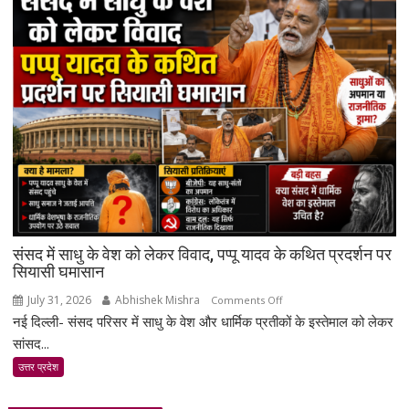
प्रधानमंत्री,
उ.प्र
राज्यपाल
एवं
उ.प्र
मुख्यमंत्री
को
ज्ञापन
प्रेषित
किया
संसद में साधु के वेश को लेकर विवाद, पप्पू यादव के कथित प्रदर्शन पर
सियासी घमासान
July 31, 2026
Abhishek Mishra
on
Comments Off
नई दिल्ली- संसद परिसर में साधु के वेश और धार्मिक प्रतीकों के इस्तेमाल को लेकर
संसद
में
सांसद...
साधु
उत्तर प्रदेश
के
वेश