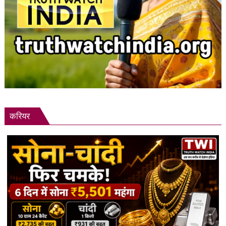
करियर