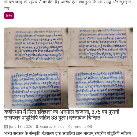
भी इस जगह को रहस्य से भर देता है। आखिर ऐसा क्या हुआ कि एक समृद्ध और खुशहाल
रात
गांव...
में
उजड़ा
विशेष
पूरा
गाँव!
200
साल
बाद
भी
क्यों
नहीं
बसा
राजस्थान
का
सबसे
रहस्यमयी
गांव?
कबीरधाम में मिला इतिहास का अनमोल खजाना, 375 वर्ष पुरानी
तालपत्र पांडुलिपि सहित 38 दुर्लभ दस्तावेज चिन्हित
June 13, 2026
Gaurav Shukla
on
Comments Off
भारत सरकार के संस्कृति मंत्रालय द्वारा संचालित ज्ञान भारतम् राष्ट्रीय पांडुलिपि सर्वेक्षण
कबीरधाम