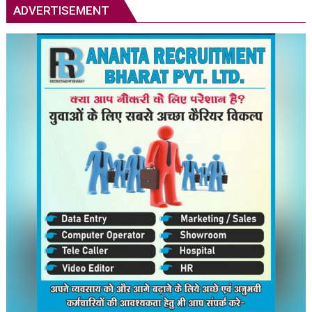
को
ADVERTISEMENT
लेकर
विवाद,
पप्पू
यादव
के
कथित
प्रदर्शन
पर
सियासी
घमासान