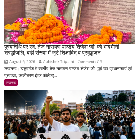
का
भाव
₹1.48
लाख
पहुंचा
पुण्यतिथि पर स्व. तेज नारायण पाण्डेय ‘तेजेश जी’ को भावभीनी
श्रद्धांजलि, बड़ी संख्या में जुटे शिक्षाविद् व प्रबुद्धजन
August 6, 2026
Abhishek Tripathi
on
Comments Off
लखनऊ। ठाकुरगंज में स्वर्गीय तेज नारायण पाण्डेय ‘तेजेश जी’ (पूर्व उप-प्रधानाचार्य एवं
पुण्यतिथि
प्रवक्ता, कालीचरण इंटर कॉलेज)...
पर
स्व.
लखनऊ
तेज
नारायण
पाण्डेय
‘तेजेश
जी’
को
भावभीनी
श्रद्धांजलि,