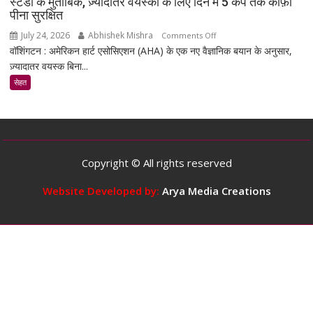
स्टडी के मुताबिक, ज़्यादातर वयस्कों के लिए दिन में 5 कप तक कॉफ़ी
बना
पीना सुरक्षित
सकता
July 24, 2026
Abhishek Mishra
on
Comments Off
है
वॉशिंगटन : अमेरिकन हार्ट एसोसिएशन (AHA) के एक नए वैज्ञानिक बयान के अनुसार,
स्टडी
ज़्यादातर वयस्क बिना...
के
मुताबिक,
सेहत
ज़्यादातर
वयस्कों
के
लिए
दिन
Copyright © All rights reserved
में
5
Website Developed by:
Arya Media Creations
कप
तक
कॉफ़ी
पीना
सुरक्षित