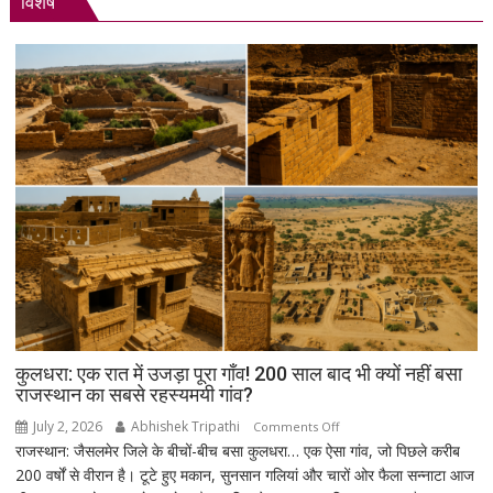
विशेष
शांतिपूर्ण
आंदोलन:
आखिर
क्यों
सड़क
पर
उतरे
युवा,
क्या
हैं
उनकी
मांगें?
कुलधरा: एक रात में उजड़ा पूरा गाँव! 200 साल बाद भी क्यों नहीं बसा
राजस्थान का सबसे रहस्यमयी गांव?
July 2, 2026
Abhishek Tripathi
on
Comments Off
राजस्थान: जैसलमेर जिले के बीचों-बीच बसा कुलधरा… एक ऐसा गांव, जो पिछले करीब
कुलधरा:
200 वर्षों से वीरान है। टूटे हुए मकान, सुनसान गलियां और चारों ओर फैला सन्नाटा आज
एक