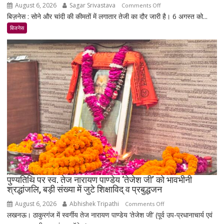
August 6, 2026
Sagar Srivastava
on
Comments Off
बिज़नेस : सोने और चांदी की कीमतों में लगातार तेजी का दौर जारी है। 6 अगस्त को...
सोना-
चांदी
बिजनेस
फिर
चमके:
6
दिन
में
सोना
₹5,501
महंगा,
10
ग्राम
का
भाव
₹1.48
पुण्यतिथि पर स्व. तेज नारायण पाण्डेय ‘तेजेश जी’ को भावभीनी
लाख
श्रद्धांजलि, बड़ी संख्या में जुटे शिक्षाविद् व प्रबुद्धजन
पहुंचा
August 6, 2026
Abhishek Tripathi
on
Comments Off
लखनऊ। ठाकुरगंज में स्वर्गीय तेज नारायण पाण्डेय ‘तेजेश जी’ (पूर्व उप-प्रधानाचार्य एवं
पुण्यतिथि