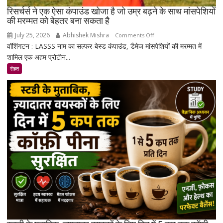
रिसर्चर्स ने एक ऐसा कंपाउंड खोजा है जो उम्र बढ़ने के साथ मांसपेशियों
की मरम्मत को बेहतर बना सकता है
July 25, 2026
Abhishek Mishra
on
Comments Off
वॉशिंगटन : LASSS नाम का सल्फर-बेस्ड कंपाउंड, डैमेज मांसपेशियों की मरम्मत में
रिसर्चर्स
शामिल एक अहम प्रोटीन...
ने
एक
सेहत
ऐसा
कंपाउंड
खोजा
है
जो
उम्र
बढ़ने
के
साथ
मांसपेशियों
की
मरम्मत
को
बेहतर