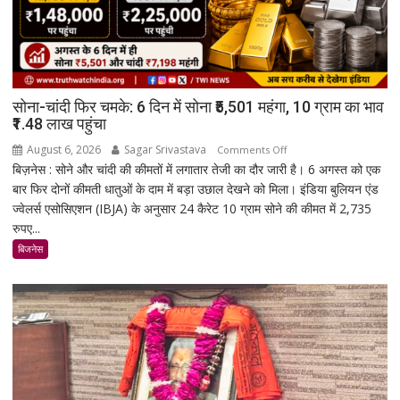
सोना-चांदी फिर चमके: 6 दिन में सोना ₹5,501 महंगा, 10 ग्राम का भाव
₹1.48 लाख पहुंचा
August 6, 2026
Sagar Srivastava
on
Comments Off
बिज़नेस : सोने और चांदी की कीमतों में लगातार तेजी का दौर जारी है। 6 अगस्त को एक
सोना-
बार फिर दोनों कीमती धातुओं के दाम में बड़ा उछाल देखने को मिला। इंडिया बुलियन एंड
चांदी
ज्वेलर्स एसोसिएशन (IBJA) के अनुसार 24 कैरेट 10 ग्राम सोने की कीमत में 2,735
फिर
रुपए...
चमके:
6
बिजनेस
दिन
में
सोना
₹5,501
महंगा,
10
ग्राम