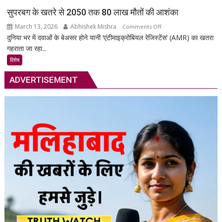
की
सुपरबग के खतरे से 2050 तक 80 लाख मौतों की आशंका
सुरक्षा
March 13, 2026
Abhishek Mishra
on
Comments Off
का
दुनिया भर में दवाओं के बेअसर होने यानी ‘एंटीमाइक्रोबियल रेजिस्टेंस’ (AMR) का खतरा
सुपरबग
स्मार्ट
गहराता जा रहा...
के
समाधान,
खतरे
अब
विशेष
से
हर
ADVERTISEMENT
2050
पल
तक
रहेगी
80
आपकी
लाख
निगरानी
मौतों
में
की
आशंका