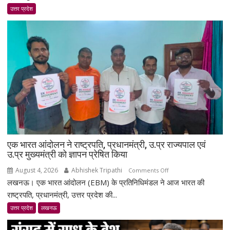
जीतकर
उत्तर प्रदेश
लौटीं
दरोगा
अस्मिता
डे,
एयरपोर्ट
पर
भव्य
स्वागत;
बोलीं-
मेरा
लक्ष्य
सिर्फ
एक भारत आंदोलन ने राष्ट्रपति, प्रधानमंत्री, उ.प्र राज्यपाल एवं
गोल्ड
उ.प्र मुख्यमंत्री को ज्ञापन प्रेषित किया
था
August 4, 2026
Abhishek Tripathi
on
Comments Off
लखनऊ। एक भारत आंदोलन (EBM) के प्रतिनिधिमंडल ने आज भारत की
एक
भारत
राष्ट्रपति, प्रधानमंत्री, उत्तर प्रदेश की...
आंदोलन
उत्तर प्रदेश
लखनऊ
ने
राष्ट्रपति,