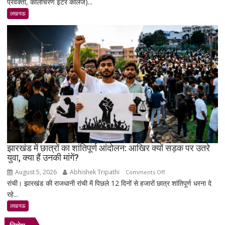
प्रवक्ता, कालीचरण इंटर कॉलेज)...
पर
स्व.
लखनऊ
तेज
नारायण
पाण्डेय
‘तेजेश
जी’
को
भावभीनी
श्रद्धांजलि,
बड़ी
संख्या
में
जुटे
झारखंड में छात्रों का शांतिपूर्ण आंदोलन: आखिर क्यों सड़क पर उतरे
युवा, क्या हैं उनकी मांगें?
शिक्षाविद्
व
August 5, 2026
Abhishek Tripathi
on
Comments Off
प्रबुद्धजन
रांची। झारखंड की राजधानी रांची में पिछले 12 दिनों से हजारों छात्र शांतिपूर्ण धरना दे
झारखंड
रहे...
में
छात्रों
लखनऊ
का