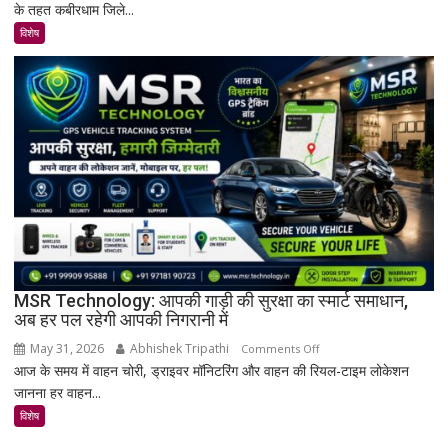
के तहत कबीरधाम जिले...
में
मिला
विशेष
इतिहास
का
अनमोल
खजाना,
375
वर्ष
पुरानी
तालपत्र
पांडुलिपि
सहित
38
दुर्लभ
MSR Technology: आपकी गाड़ी की सुरक्षा का स्मार्ट समाधान,
अब हर पल रहेगी आपकी निगरानी में
दस्तावेज
चिन्हित
May 31, 2026
Abhishek Tripathi
on
Comments Off
आज के समय में वाहन चोरी, ड्राइवर मॉनिटरिंग और वाहन की रियल-टाइम लोकेशन
MSR
जानना हर वाहन...
Technology:
आपकी
विशेष
गाड़ी