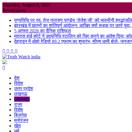
Skip
Thursday, August 6, 2026
to
Recent posts
content
पुण्यतिथि पर स्व. तेज नारायण पाण्डेय ‘तेजेश जी’ को भावभीनी श्रद्धांजलि, बड
झारखंड में छात्रों का शांतिपूर्ण आंदोलन: आखिर क्यों सड़क पर उतरे युवा, क्
5 अगस्त 2026 का दैनिक राशिफल
मद्रास हाई कोर्ट ने उदयनिधि स्टालिन को रिहा करने का आदेश दिया; को
देहरादून में ओहो रेडियो 89.2 एफएम का शुभारंभ, सीएम धामी बोले- जनजा
देश
विदेश
उत्तर प्रदेश
लखनऊ
उत्तराखंड
राज्य
विशेष
बिजनेस
मनोरंजन
खेल
धर्म