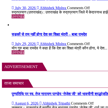
का
शुभारंभ,
on
July 30, 2026
Abhishek Mishra
Comments Off
सीएम
रुद्रप्रयाग
रुद्रप्रयाग (उत्तराखंड) : उत्तराखंड के रुद्रप्रयाग जिले में केदारनाथ हा
धामी
में
उत्तराखंड
बोले-
केदारनाथ
जनजागरू
हाईवे
का
पर
सशक्त
भूस्खलन
सड़कों से तय नहीं होगा देश का शिक्षा मंत्री – बाबा रामदेव
माध्यम
से
बनेगा
ट्रैफिक
on
July 29, 2026
Abhishek Mishra
Comments Off
रेडियो
रुका;
सड़कों
योग गुरु बाबा रामदेव ने कहा है कि देश का शिक्षा मंत्री कौन होगा, ये देश...
बहाली
से
उत्तराखंड
का
तय
काम
नहीं
जारी
होगा
ADVERTISEMENT
देश
का
शिक्षा
मंत्री
ताजा समाचार
–
बाबा
पुण्यतिथि पर स्व. तेज नारायण पाण्डेय ‘तेजेश जी’ को भावभीनी श्रद्धांजलि, बड
रामदेव
on
August 6, 2026
Abhishek Tripathi
Comments Off
पुण्यतिथि
लखनऊ। ठाकुरगंज में स्वर्गीय तेज नारायण पाण्डेय ‘तेजेश जी’ (पूर्व उप-प