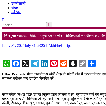
टेक्नोलॉजी
सेहत
करियर
नि:शुल्क स्वास्थ्य शिविर में पहुंचे 587 मरीज, चिकित्सको ने परीक्षण कर वि
July 31, 2025
July 31, 2025
Abhishek Tripathi
WhatsApp
Facebook
X
Telegram
LinkedIn
Pinterest
Reddit
Snapchat
Copy
Sha
Link
Uttar Pradesh:
गोला गोकर्णनाथ खीरी क्षेत्र के परेली गांव में प्रभात किरण सा
स्वास्थ्य परीक्षण कर दवाईयां वितरित कीं।
ग्राम परेली स्थित पटेल शान्ति निकुंज इंटर कालेज में स्व. ब्रह्मादीन वर्मा की स
हड्डी एवं जोड रोग विशेषज्ञ डॉ. एस वर्मा, स्त्री एवं प्रसूति रोग विशेषज्ञ डॉ0 ए
परेली, टीकापुर, भिम्मापुर, बगचन, बुधेली, रोशननगर, तलफीपुर, जनकपुर खरगापुर स