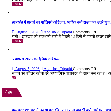
पर
लखनऊ
स्व.
तेज
नारायण
पाण्डेय
झारखंड में छात्रों का शांतिपूर्ण आंदोलन: आखिर क्यों सड़क पर उतरे युवा, क
‘तेजेश
जी’
on
August 5, 2026
Abhishek Tripathi
Comments Off
को
झारखंड
रांची। झारखंड की राजधानी रांची में पिछले 12 दिनों से हजारों छात्र शांतिपू
भावभीनी
में
लखनऊ
श्रद्धांजलि,
छात्रों
बड़ी
का
संख्या
शांतिपूर्ण
में
आंदोलन:
5 अगस्त 2026 का दैनिक राशिफल
जुटे
आखिर
शिक्षाविद्
क्यों
on
August 5, 2026
Abhishek Tripathi
Comments Off
व
सड़क
5
सावन का पवित्र महीना पूरे आध्यात्मिक वातावरण के साथ चल रहा है। आ
प्रबुद्धजन
पर
अगस्त
धर्म
उतरे
2026
युवा,
का
क्या
दैनिक
विशेष
हैं
राशिफल
उनकी
मांगें?
कुलधरा: एक रात में उजड़ा पूरा गाँव! 200 साल बाद भी क्यों नहीं बसा र