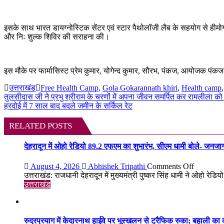
इसके साथ भारत डायग्नोस्टिक सेंटर एवं स्टार पैथोलॉजी लैब के सहयोग से हीमोग्लो
और निः शुल्क शिविर की सराहना की।
इस मौके पर फार्मासिस्ट प्रेम कुमार, योगेन्द कुमार, सौरभ, पंकज, आयोजक पंकज वर्
उत्तराखंड
Free Health Camp
,
Gola Gokarannath khiri
,
Health camp
Post
तुलसीदास जी ने प्रभु श्रीराम के चरणों में अपना जीवन समर्पित कर रामलीला को ग
हरदोई में 7 साल बाद बदले जमीन के सर्किल रेट
navigation
RELATED POSTS
देहरादून में ओहो रेडियो 89.2 एफएम का शुभारंभ, सीएम धामी बोले- जनजा
on
August 4, 2026
Abhishek Tripathi
Comments Off
देहरादून
उत्तराखंड: राजधानी देहरादून में मुख्यमंत्री पुष्कर सिंह धामी ने ओहो रे
में
उत्तराखंड
ओहो
रेडियो
89.2
एफएम
रुद्रप्रयाग में केदारनाथ हाईवे पर भूस्खलन से ट्रैफिक रुका; बहाली का