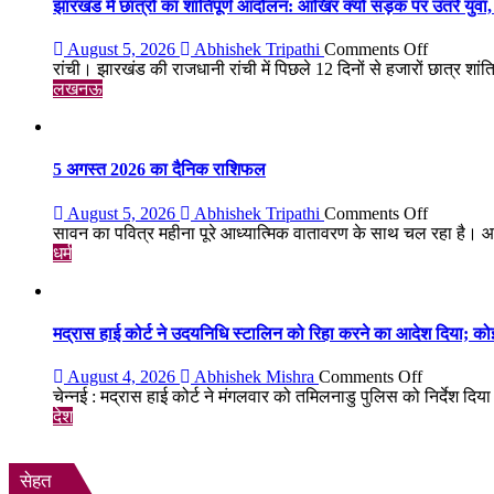
‘तेजेश
झारखंड में छात्रों का शांतिपूर्ण आंदोलन: आखिर क्यों सड़क पर उतरे युवा, क
जी’
को
on
August 5, 2026
Abhishek Tripathi
Comments Off
भावभीनी
झारखंड
रांची। झारखंड की राजधानी रांची में पिछले 12 दिनों से हजारों छात्र शांतिपू
श्रद्धांजलि,
में
लखनऊ
बड़ी
छात्रों
संख्या
का
में
शांतिपूर्ण
जुटे
आंदोलन:
5 अगस्त 2026 का दैनिक राशिफल
शिक्षाविद्
आखिर
व
क्यों
on
August 5, 2026
Abhishek Tripathi
Comments Off
प्रबुद्धजन
सड़क
5
सावन का पवित्र महीना पूरे आध्यात्मिक वातावरण के साथ चल रहा है। आ
पर
अगस्त
धर्म
उतरे
2026
युवा,
का
क्या
दैनिक
हैं
राशिफल
मद्रास हाई कोर्ट ने उदयनिधि स्टालिन को रिहा करने का आदेश दिया; को
उनकी
मांगें?
on
August 4, 2026
Abhishek Mishra
Comments Off
मद्रास
चेन्नई : मद्रास हाई कोर्ट ने मंगलवार को तमिलनाडु पुलिस को निर्देश दि
हाई
देश
कोर्ट
ने
उदयनिधि
सेहत