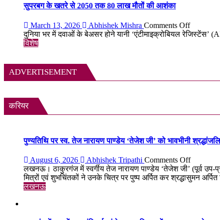
38
सुरक्षा
सुपरबग के खतरे से 2050 तक 80 लाख मौतों की आशंका
दुर्लभ
का
दस्तावेज
स्मार्ट
on
March 13, 2026
Abhishek Mishra
Comments Off
चिन्हित
समाधान,
सुपरबग
दुनिया भर में दवाओं के बेअसर होने यानी ‘एंटीमाइक्रोबियल रेजिस्टेंस’
अब
के
विशेष
हर
खतरे
पल
से
रहेगी
2050
ADVERTISEMENT
आपकी
तक
निगरानी
80
में
लाख
मौतों
करियर
की
आशंका
पुण्यतिथि पर स्व. तेज नारायण पाण्डेय ‘तेजेश जी’ को भावभीनी श्रद्धांजलि, बड
on
August 6, 2026
Abhishek Tripathi
Comments Off
पुण्यतिथि
लखनऊ। ठाकुरगंज में स्वर्गीय तेज नारायण पाण्डेय ‘तेजेश जी’ (पूर्व उप-
पर
मित्रों एवं शुभचिंतकों ने उनके चित्र पर पुष्प अर्पित कर श्रद्धासुमन अर्पि
स्व.
लखनऊ
तेज
नारायण
पाण्डेय