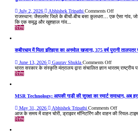
on
July 2, 2026
Abhishek Tripathi
Comments Off
कुलधरा:
राजस्थान: जैसलमेर जिले के बीचों-बीच बसा कुलधरा… एक ऐसा गांव, जो 
एक
कि एक समृद्ध और खुशहाल गांव...
रात
विशेष
में
उजड़ा
पूरा
गाँव!
कबीरधाम में मिला इतिहास का अनमोल खजाना, 375 वर्ष पुरानी तालपत्र पा
200
साल
on
June 13, 2026
Gaurav Shukla
Comments Off
बाद
कबीरधाम
भारत सरकार के संस्कृति मंत्रालय द्वारा संचालित ज्ञान भारतम् राष्ट्रीय प
भी
में
विशेष
क्यों
मिला
नहीं
इतिहास
बसा
का
राजस्थान
अनमोल
MSR Technology: आपकी गाड़ी की सुरक्षा का स्मार्ट समाधान, अब हर 
का
खजाना,
सबसे
375
on
May 31, 2026
Abhishek Tripathi
Comments Off
रहस्यमयी
वर्ष
MSR
आज के समय में वाहन चोरी, ड्राइवर मॉनिटरिंग और वाहन की रियल-टाइ
गांव?
पुरानी
Technolog
विशेष
तालपत्र
आपकी
पांडुलिपि
गाड़ी
सहित
की