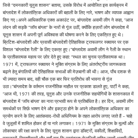
A
o
a
dI
st
t
c
Li
जिसे “दमनकारी यूनुस शासन” बताया, उसके विरोध में आयोजित इस कार्यक्रम में
बांग्लादेश में लोकतांत्रिक अधिकारों की बहाली के लिए नारे, भाषण और व्यापक आह्वान
p
o
m
n
h
n
किए गए।अपने आधिकारिक एक्स अकाउंट पर, बांग्लादेश अवामी लीग ने कहा, “आज
p
k
at
k
लंदन की सड़कें “जॉय बांग्ला” के नारों से गूंज उठीं, क्योंकि हज़ारों लोग बांग्लादेश में
यूनुस शासन में अपनी पूर्ण अविश्वास की घोषणा करने के लिए एकत्रित हुए थे।
ब्रिटिश-बांग्लादेशी और प्रवासी बांग्लादेशी ऐतिहासिक ट्राफलगर स्क्वायर पर एक
विशाल “बांग्लादेश रैली” के लिए एकत्र हुए।”बांग्लादेश अवामी लीग ने रैली के स्थान
के प्रतीकात्मक महत्व पर ज़ोर देते हुए कहा: “स्थल का चुनाव प्रतीकात्मक था।
1971 में, ट्राफलगर स्क्वायर ने मुक्ति संग्राम के लिए अंतर्राष्ट्रीय जागरूकता
बढ़ाने हेतु बंगालियों की ऐतिहासिक सभाओं की मेज़बानी की थी। आज, पाँच दशक से
भी ज़्यादा समय बाद, वही चौक एक बार फिर प्रतिरोध की भावना से गूंज
उठा।”बांग्लादेश के वर्तमान राजनीतिक माहौल पर प्रकाश डालते हुए, पार्टी ने कहा,
“आज भी, 1971 की तरह, यूनुस और उनके राजनीतिक सहयोगियों के शासनकाल में
बांग्लादेश में ‘जॉय बांग्ला’ का नारा प्रभावी रूप से प्रतिबंधित है। हर दिन, अवामी लीग
समर्थकों पर सिर्फ़ भाषण देने और इकट्ठा होने के अपने लोकतांत्रिक अधिकार का
प्रयोग करने के लिए आतंकवाद-रोधी अधिनियम के तहत आरोप लगाए जाते हैं – चाहे
वे जुलूसों में शामिल होकर हों या नारे लगाकर। 1971 के मुक्ति संग्राम के मूल्यों और
लोकाचार की रक्षा करने के लिए यूनुस शासन द्वारा डॉक्टरों, वकीलों, शिक्षाविदों,
पत्रकारों, टिप्पणीकारों और यहाँ तक कि स्वतंत्रता सेनानियों सहित लाखों अवामी लीग