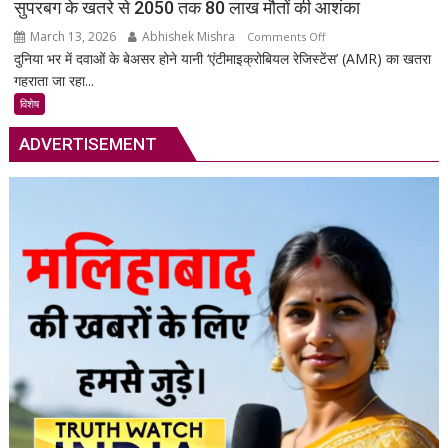
सुपरबग के खतरे से 2050 तक 80 लाख मौतों की आशंका
सुरक्षा
March 13, 2026
Abhishek Mishra
on
Comments Off
का
दुनिया भर में दवाओं के बेअसर होने यानी ‘एंटीमाइक्रोबियल रेजिस्टेंस’ (AMR) का खतरा
सुपरबग
स्मार्ट
गहराता जा रहा...
के
समाधान,
खतरे
अब
विशेष
से
हर
ADVERTISEMENT
2050
पल
तक
रहेगी
80
आपकी
लाख
निगरानी
मौतों
में
की
आशंका