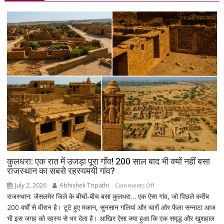
आंदोलन:
आखिर
क्यों
सड़क
पर
उतरे
युवा,
क्या
हैं
उनकी
मांगें?
कुलधरा: एक रात में उजड़ा पूरा गाँव! 200 साल बाद भी क्यों नहीं बसा
राजस्थान का सबसे रहस्यमयी गांव?
July 2, 2026
Abhishek Tripathi
on
Comments Off
राजस्थान: जैसलमेर जिले के बीचों-बीच बसा कुलधरा… एक ऐसा गांव, जो पिछले करीब
कुलधरा:
200 वर्षों से वीरान है। टूटे हुए मकान, सुनसान गलियां और चारों ओर फैला सन्नाटा आज
एक
भी इस जगह को रहस्य से भर देता है। आखिर ऐसा क्या हुआ कि एक समृद्ध और खुशहाल
रात