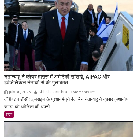
मानवाधिकार
उल्लंघनों
पर
UN
और
वैश्विक
ताकतों
से
दखल
देने
की
अपील
नेतान्याहू ने ब्लेयर हाउस में अमेरिकी सांसदों, AIPAC और
इवेंजेलिकल नेताओं से की मुलाकात
की
July 30, 2026
Abhishek Mishra
on
Comments Off
वॉशिंगटन डीसी : इज़राइल के प्रधानमंत्री बेंजामिन नेतान्याहू ने बुधवार (स्थानीय
नेतान्याहू
ने
समय) को अमेरिका की अपनी...
ब्लेयर
विदेश
हाउस
में
अमेरिकी