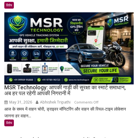
मिला
विशेष
इतिहास
का
अनमोल
खजाना,
375
वर्ष
पुरानी
तालपत्र
पांडुलिपि
सहित
38
दुर्लभ
MSR Technology: आपकी गाड़ी की सुरक्षा का स्मार्ट समाधान,
अब हर पल रहेगी आपकी निगरानी में
दस्तावेज
चिन्हित
May 31, 2026
Abhishek Tripathi
on
Comments Off
आज के समय में वाहन चोरी, ड्राइवर मॉनिटरिंग और वाहन की रियल-टाइम लोकेशन
MSR
जानना हर वाहन...
Technology:
आपकी
विशेष
गाड़ी
की