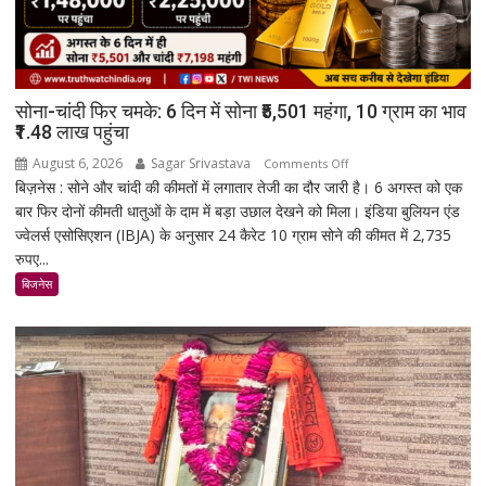
सोना-चांदी फिर चमके: 6 दिन में सोना ₹5,501 महंगा, 10 ग्राम का भाव
₹1.48 लाख पहुंचा
August 6, 2026
Sagar Srivastava
on
Comments Off
बिज़नेस : सोने और चांदी की कीमतों में लगातार तेजी का दौर जारी है। 6 अगस्त को एक
सोना-
बार फिर दोनों कीमती धातुओं के दाम में बड़ा उछाल देखने को मिला। इंडिया बुलियन एंड
चांदी
ज्वेलर्स एसोसिएशन (IBJA) के अनुसार 24 कैरेट 10 ग्राम सोने की कीमत में 2,735
फिर
रुपए...
चमके:
6
बिजनेस
दिन
में
सोना
₹5,501
महंगा,
10
ग्राम
का