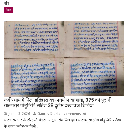
गांव...
में
उजड़ा
विशेष
पूरा
गाँव!
200
साल
बाद
भी
क्यों
नहीं
बसा
राजस्थान
का
सबसे
रहस्यमयी
गांव?
कबीरधाम में मिला इतिहास का अनमोल खजाना, 375 वर्ष पुरानी
तालपत्र पांडुलिपि सहित 38 दुर्लभ दस्तावेज चिन्हित
June 13, 2026
Gaurav Shukla
on
Comments Off
भारत सरकार के संस्कृति मंत्रालय द्वारा संचालित ज्ञान भारतम् राष्ट्रीय पांडुलिपि सर्वेक्षण
कबीरधाम
के तहत कबीरधाम जिले...
में