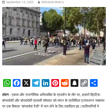
September 16, 2025
Abhishek Mishra
W
F
X
T
Li
Pi
R
S
C
S
h
ac
el
n
nt
e
n
o
h
लंदन :
एकता और राजनीतिक अभिव्यक्ति के प्रदर्शन के तौर पर, हज़ारों ब्रिटिश-
at
e
e
k
er
d
a
p
ar
बांग्लादेशी और बांग्लादेशी प्रवासी सोमवार को लंदन के प्रतिष्ठित ट्राफलगर स्क्वायर
s
b
gr
e
e
di
p
y
e
पर एक विशाल “बांग्लादेश रैली” में भाग लेने के लिए एकत्रित हुए।प्रतिभागियों ने