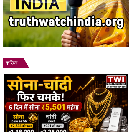
करियर