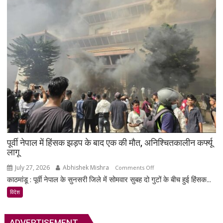
सांसदों,
AIPAC
और
इवेंजेलिकल
नेताओं
से
की
मुलाकात
पूर्वी नेपाल में हिंसक झड़प के बाद एक की मौत, अनिश्चितकालीन कर्फ्यू
लागू
July 27, 2026
Abhishek Mishra
on
Comments Off
काठमांडू : पूर्वी नेपाल के सुनसरी जिले में सोमवार सुबह दो गुटों के बीच हुई हिंसक...
पूर्वी
नेपाल
विदेश
में
हिंसक
ADVERTISEMENT
झड़प