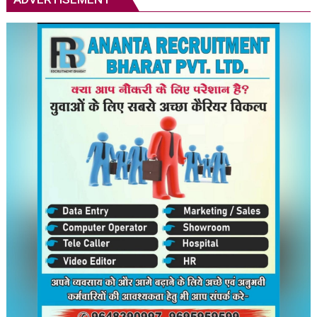
के
बाद
एक
की
मौत,
अनिश्चितकालीन
कर्फ्यू
लागू