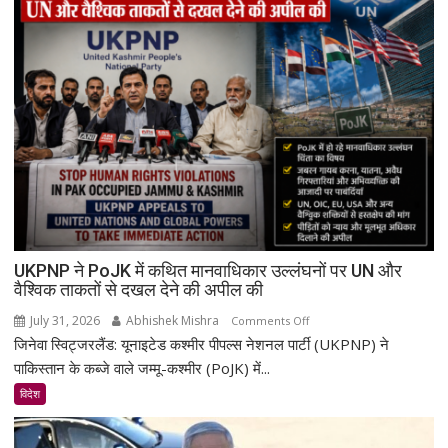
UKPNP ने PoJK में कथित मानवाधिकार उल्लंघनों पर UN और
वैश्विक ताकतों से दखल देने की अपील की
July 31, 2026
Abhishek Mishra
on
Comments Off
जिनेवा स्विट्जरलैंड: यूनाइटेड कश्मीर पीपल्स नेशनल पार्टी (UKPNP) ने
UKPNP
ने
पाकिस्तान के कब्जे वाले जम्मू-कश्मीर (PoJK) में...
PoJK
विदेश
में
कथित