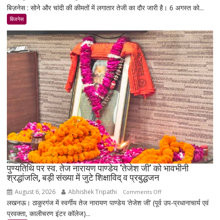
बिज़नेस : सोने और चांदी की कीमतों में लगातार तेजी का दौर जारी है। 6 अगस्त को...
सोना-
चांदी
बिजनेस
फिर
चमके:
6
दिन
में
सोना
₹5,501
महंगा,
10
ग्राम
का
भाव
₹1.48
पुण्यतिथि पर स्व. तेज नारायण पाण्डेय ‘तेजेश जी’ को भावभीनी
लाख
श्रद्धांजलि, बड़ी संख्या में जुटे शिक्षाविद् व प्रबुद्धजन
पहुंचा
August 6, 2026
Abhishek Tripathi
on
Comments Off
लखनऊ। ठाकुरगंज में स्वर्गीय तेज नारायण पाण्डेय ‘तेजेश जी’ (पूर्व उप-प्रधानाचार्य एवं
पुण्यतिथि
प्रवक्ता, कालीचरण इंटर कॉलेज)...
पर