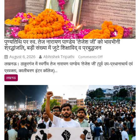
भाव
₹1.48
लाख
पहुंचा
पुण्यतिथि पर स्व. तेज नारायण पाण्डेय ‘तेजेश जी’ को भावभीनी
श्रद्धांजलि, बड़ी संख्या में जुटे शिक्षाविद् व प्रबुद्धजन
August 6, 2026
Abhishek Tripathi
on
Comments Off
लखनऊ। ठाकुरगंज में स्वर्गीय तेज नारायण पाण्डेय ‘तेजेश जी’ (पूर्व उप-प्रधानाचार्य एवं
पुण्यतिथि
प्रवक्ता, कालीचरण इंटर कॉलेज)...
पर
स्व.
लखनऊ
तेज
नारायण
पाण्डेय
‘तेजेश
जी’
को
भावभीनी
श्रद्धांजलि,
बड़ी