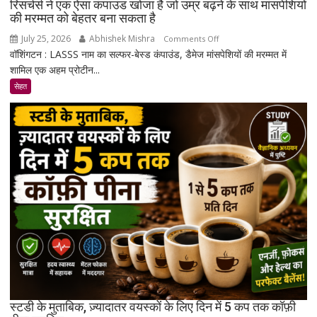
रिसर्चर्स ने एक ऐसा कंपाउंड खोजा है जो उम्र बढ़ने के साथ मांसपेशियों
की मरम्मत को बेहतर बना सकता है
July 25, 2026
Abhishek Mishra
on
Comments Off
वॉशिंगटन : LASSS नाम का सल्फर-बेस्ड कंपाउंड, डैमेज मांसपेशियों की मरम्मत में
रिसर्चर्स
शामिल एक अहम प्रोटीन...
ने
एक
सेहत
ऐसा
कंपाउंड
खोजा
है
जो
उम्र
बढ़ने
के
साथ
मांसपेशियों
की
मरम्मत
को
बेहतर
स्टडी के मुताबिक, ज़्यादातर वयस्कों के लिए दिन में 5 कप तक कॉफ़ी