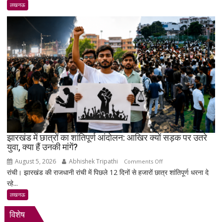
स्व.
लखनऊ
तेज
नारायण
पाण्डेय
‘तेजेश
जी’
को
भावभीनी
श्रद्धांजलि,
बड़ी
संख्या
में
जुटे
झारखंड में छात्रों का शांतिपूर्ण आंदोलन: आखिर क्यों सड़क पर उतरे
युवा, क्या हैं उनकी मांगें?
शिक्षाविद्
व
August 5, 2026
Abhishek Tripathi
on
Comments Off
प्रबुद्धजन
रांची। झारखंड की राजधानी रांची में पिछले 12 दिनों से हजारों छात्र शांतिपूर्ण धरना दे
झारखंड
रहे...
में
छात्रों
लखनऊ
का
विशेष
शांतिपूर्ण