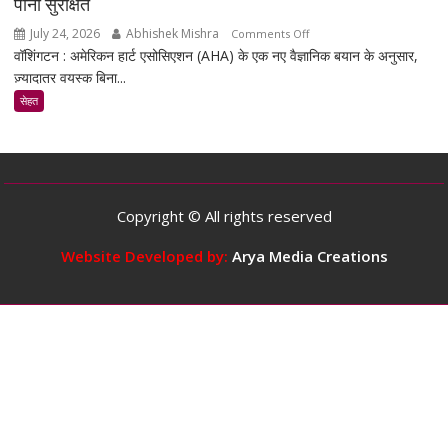
बना
पीना सुरक्षित
सकता
July 24, 2026
Abhishek Mishra
on
Comments Off
है
वॉशिंगटन : अमेरिकन हार्ट एसोसिएशन (AHA) के एक नए वैज्ञानिक बयान के अनुसार,
स्टडी
ज़्यादातर वयस्क बिना...
के
मुताबिक,
सेहत
ज़्यादातर
वयस्कों
के
लिए
दिन
Copyright © All rights reserved
में
5
Website Developed by:
Arya Media Creations
कप
तक
कॉफ़ी
पीना
सुरक्षित