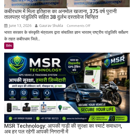
रहस्यमयी
गांव?
कबीरधाम में मिला इतिहास का अनमोल खजाना, 375 वर्ष पुरानी
तालपत्र पांडुलिपि सहित 38 दुर्लभ दस्तावेज चिन्हित
June 13, 2026
Gaurav Shukla
on
Comments Off
भारत सरकार के संस्कृति मंत्रालय द्वारा संचालित ज्ञान भारतम् राष्ट्रीय पांडुलिपि सर्वेक्षण
कबीरधाम
के तहत कबीरधाम जिले...
में
मिला
विशेष
इतिहास
का
अनमोल
खजाना,
375
वर्ष
पुरानी
तालपत्र
पांडुलिपि
सहित
38
दुर्लभ
MSR Technology: आपकी गाड़ी की सुरक्षा का स्मार्ट समाधान,
अब हर पल रहेगी आपकी निगरानी में
दस्तावेज