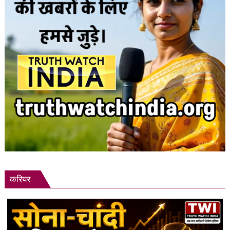
करियर