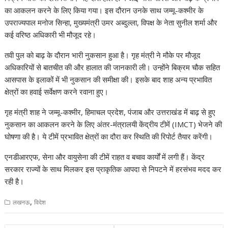
s
b
gr
e
e
di
p
y
e
का आकलन करने के लिए किया गया। इस दौरान उनके साथ जम्मू-कश्मीर के
A
o
a
dI
st
t
c
Li
उपराज्यपाल मनोज सिन्हा, मुख्यमंत्री उमर अब्दुल्ला, विपक्ष के नेता सुनील शर्मा और
कई वरिष्ठ अधिकारी भी मौजूद रहे।
p
o
m
n
h
n
p
k
at
k
तवी पुल को बाढ़ के दौरान भारी नुकसान हुआ है। गृह मंत्री ने मौके पर मौजूद
अधिकारियों से बातचीत की और हालात की जानकारी ली। उन्होंने बिक्रम चौक सहित
आसपास के इलाकों में भी नुकसान की समीक्षा की। इसके बाद शाह अन्य प्रभावित
क्षेत्रों का हवाई सर्वेक्षण करने रवाना हुए।
गृह मंत्री शाह ने जम्मू-कश्मीर, हिमाचल प्रदेश, पंजाब और उत्तराखंड में बाढ़ से हुए
नुकसान का आकलन करने के लिए अंतर-मंत्रालयी केंद्रीय टीमें (IMCT) भेजने की
घोषणा की है। ये टीमें प्रभावित क्षेत्रों का दौरा कर स्थिति की रिपोर्ट तैयार करेंगी।
एनडीआरएफ, सेना और वायुसेना की टीमें राहत व बचाव कार्यों में लगी हैं। केंद्र
सरकार राज्यों के साथ मिलकर इस प्राकृतिक आपदा से निपटने में हरसंभव मदद कर
रही है।
,
लखनऊ
विदेश