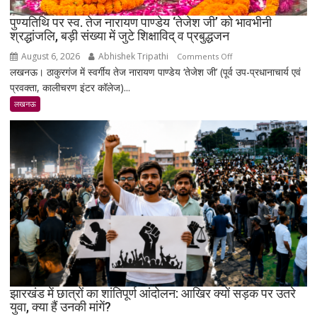
₹1.48
पुण्यतिथि पर स्व. तेज नारायण पाण्डेय ‘तेजेश जी’ को भावभीनी
लाख
श्रद्धांजलि, बड़ी संख्या में जुटे शिक्षाविद् व प्रबुद्धजन
पहुंचा
August 6, 2026
Abhishek Tripathi
on
Comments Off
लखनऊ। ठाकुरगंज में स्वर्गीय तेज नारायण पाण्डेय ‘तेजेश जी’ (पूर्व उप-प्रधानाचार्य एवं
पुण्यतिथि
प्रवक्ता, कालीचरण इंटर कॉलेज)...
पर
स्व.
लखनऊ
तेज
नारायण
पाण्डेय
‘तेजेश
जी’
को
भावभीनी
श्रद्धांजलि,
बड़ी
संख्या
में
जुटे
झारखंड में छात्रों का शांतिपूर्ण आंदोलन: आखिर क्यों सड़क पर उतरे
युवा, क्या हैं उनकी मांगें?
शिक्षाविद्