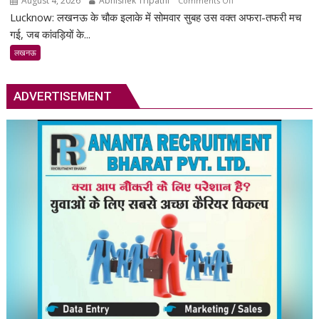
August 4, 2026
Abhishek Tripathi
Comments Off
Lucknow: लखनऊ के चौक इलाके में सोमवार सुबह उस वक्त अफरा-तफरी मच
लखनऊ
में
गई, जब कांवड़ियों के...
कांवड़ियों
लखनऊ
के
भेष
में
ADVERTISEMENT
युवकों
ने
स्कूल
वैन
में
की
तोड़फोड़,
सहमे
मासूम
बच्चे;
CCTV
और
वीडियो
से