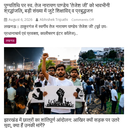
पुण्यतिथि पर स्व. तेज नारायण पाण्डेय ‘तेजेश जी’ को भावभीनी
श्रद्धांजलि, बड़ी संख्या में जुटे शिक्षाविद् व प्रबुद्धजन
August 6, 2026
Abhishek Tripathi
on
Comments Off
लखनऊ। ठाकुरगंज में स्वर्गीय तेज नारायण पाण्डेय ‘तेजेश जी’ (पूर्व उप-
पुण्यतिथि
पर
प्रधानाचार्य एवं प्रवक्ता, कालीचरण इंटर कॉलेज)...
स्व.
लखनऊ
तेज
नारायण
पाण्डेय
‘तेजेश
जी’
को
भावभीनी
श्रद्धांजलि,
बड़ी
संख्या
में
जुटे
झारखंड में छात्रों का शांतिपूर्ण आंदोलन: आखिर क्यों सड़क पर उतरे
शिक्षाविद्
युवा, क्या हैं उनकी मांगें?
व