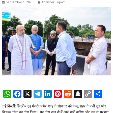
September 1, 2025
Abhishek Tripathi
W
F
X
T
Li
Pi
R
S
C
S
h
ac
el
n
nt
e
n
o
h
नई दिल्ली
:
केंद्रीय गृह मंत्री अमित शाह ने सोमवार को जम्मू शहर के तवी पुल और
at
e
e
k
er
d
a
p
ar
बिक्रम चौक का दौरा किया। यह दौरा हाल ही में आई भारी बारिश और बाढ़ के प्रभाव