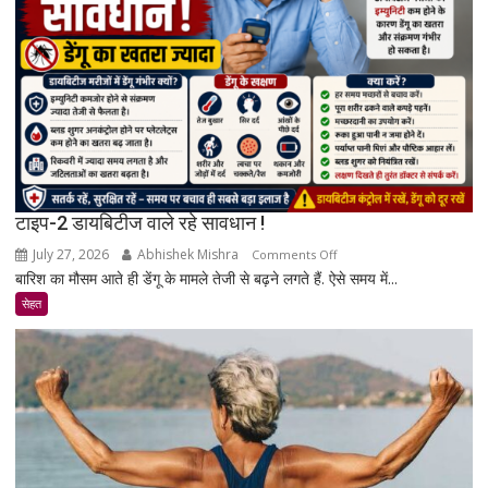
एक्सपर्ट
और
रिसर्च
की
पूरी
सच्चाई
टाइप-2 डायबिटीज वाले रहे सावधान !
July 27, 2026
Abhishek Mishra
on
Comments Off
बारिश का मौसम आते ही डेंगू के मामले तेजी से बढ़ने लगते हैं. ऐसे समय में...
टाइप-2
डायबिटीज
सेहत
वाले
रहे
सावधान
!