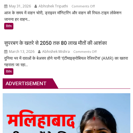
चिन्हित
May 31, 2026
Abhishek Tripathi
on
Comments Off
आज के समय में वाहन चोरी, ड्राइवर मॉनिटरिंग और वाहन की रियल-टाइम लोकेशन
MSR
जानना हर वाहन...
Technology:
आपकी
विशेष
गाड़ी
की
सुपरबग के खतरे से 2050 तक 80 लाख मौतों की आशंका
सुरक्षा
March 13, 2026
Abhishek Mishra
on
Comments Off
का
दुनिया भर में दवाओं के बेअसर होने यानी ‘एंटीमाइक्रोबियल रेजिस्टेंस’ (AMR) का खतरा
सुपरबग
स्मार्ट
गहराता जा रहा...
के
समाधान,
खतरे
अब
विशेष
से
हर
ADVERTISEMENT
2050
पल
तक
रहेगी
80
आपकी
लाख
निगरानी
मौतों
में
की
आशंका