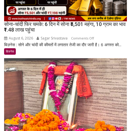
सोना-चांदी फिर चमके: 6 दिन में सोना ₹5,501 महंगा, 10 ग्राम का भाव
₹1.48 लाख पहुंचा
August 6, 2026
Sagar Srivastava
on
Comments Off
बिज़नेस : सोने और चांदी की कीमतों में लगातार तेजी का दौर जारी है। 6 अगस्त को...
सोना-
चांदी
बिजनेस
फिर
चमके:
6
दिन
में
सोना
₹5,501
महंगा,
10
ग्राम
का
भाव