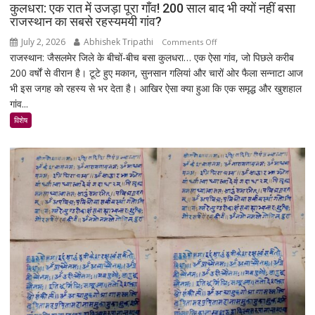
कुलधरा: एक रात में उजड़ा पूरा गाँव! 200 साल बाद भी क्यों नहीं बसा
राजस्थान का सबसे रहस्यमयी गांव?
July 2, 2026
Abhishek Tripathi
on
Comments Off
राजस्थान: जैसलमेर जिले के बीचों-बीच बसा कुलधरा… एक ऐसा गांव, जो पिछले करीब
कुलधरा:
200 वर्षों से वीरान है। टूटे हुए मकान, सुनसान गलियां और चारों ओर फैला सन्नाटा आज
एक
भी इस जगह को रहस्य से भर देता है। आखिर ऐसा क्या हुआ कि एक समृद्ध और खुशहाल
रात
गांव...
में
उजड़ा
विशेष
पूरा
गाँव!
200
साल
बाद
भी
क्यों
नहीं
बसा
राजस्थान
का
सबसे