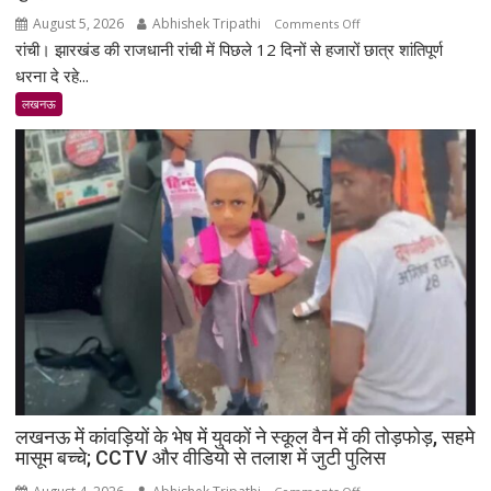
प्रबुद्धजन
August 5, 2026
Abhishek Tripathi
on
Comments Off
रांची। झारखंड की राजधानी रांची में पिछले 12 दिनों से हजारों छात्र शांतिपूर्ण
झारखंड
में
धरना दे रहे...
छात्रों
लखनऊ
का
शांतिपूर्ण
आंदोलन:
आखिर
क्यों
सड़क
पर
उतरे
युवा,
क्या
हैं
उनकी
मांगें?
लखनऊ में कांवड़ियों के भेष में युवकों ने स्कूल वैन में की तोड़फोड़, सहमे
मासूम बच्चे; CCTV और वीडियो से तलाश में जुटी पुलिस
on