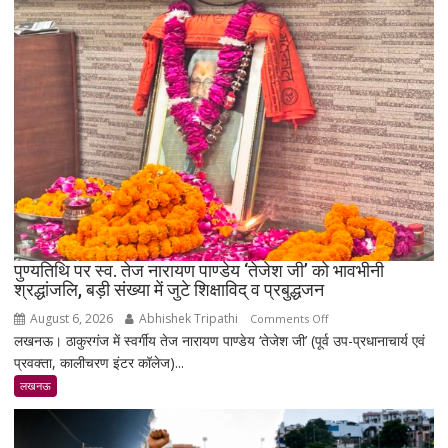
सोना
₹5,501
महंगा,
10
ग्राम
का
भाव
₹1.48
लाख
पहुंचा
पुण्यतिथि पर स्व. तेज नारायण पाण्डेय ‘तेजेश जी’ को भावभीनी
श्रद्धांजलि, बड़ी संख्या में जुटे शिक्षाविद् व प्रबुद्धजन
August 6, 2026
Abhishek Tripathi
on
Comments Off
लखनऊ। ठाकुरगंज में स्वर्गीय तेज नारायण पाण्डेय ‘तेजेश जी’ (पूर्व उप-प्रधानाचार्य एवं
पुण्यतिथि
प्रवक्ता, कालीचरण इंटर कॉलेज)...
पर
स्व.
लखनऊ
तेज
नारायण