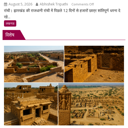
व
August 5, 2026
Abhishek Tripathi
on
Comments Off
प्रबुद्धजन
रांची। झारखंड की राजधानी रांची में पिछले 12 दिनों से हजारों छात्र शांतिपूर्ण धरना दे
झारखंड
रहे...
में
छात्रों
लखनऊ
का
विशेष
शांतिपूर्ण
आंदोलन:
आखिर
क्यों
सड़क
पर
उतरे
युवा,
क्या
हैं
उनकी
मांगें?