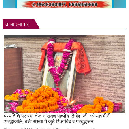
ताजा समाचार
पुण्यतिथि पर स्व. तेज नारायण पाण्डेय ‘तेजेश जी’ को भावभीनी
श्रद्धांजलि, बड़ी संख्या में जुटे शिक्षाविद् व प्रबुद्धजन