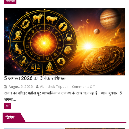
छात्रों
लखनऊ
का
शांतिपूर्ण
आंदोलन:
आखिर
क्यों
सड़क
पर
उतरे
युवा,
क्या
हैं
उनकी
5 अगस्त 2026 का दैनिक राशिफल
मांगें?
August 5, 2026
Abhishek Tripathi
on
Comments Off
सावन का पवित्र महीना पूरे आध्यात्मिक वातावरण के साथ चल रहा है। आज बुधवार, 5
5
अगस्त...
अगस्त
2026
धर्म
का
विशेष
दैनिक
राशिफल