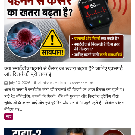
करने
का
आदेश
दिया;
कोई
न्यायिक
हिरासत
नहीं
क्या स्मार्टवॉच पहनने से कैंसर का खतरा बढ़ता है? जानिए एक्सपर्ट
और रिसर्च की पूरी सच्चाई
July 30, 2026
Abhishek Mishra
on
Comments Off
आज के समय में स्मार्टवॉच लोगों की रोजमर्रा की जिंदगी का अहम हिस्सा बन चुकी है।
क्या
हार्ट रेट मॉनिटरिंग, कदमों की गिनती, नींद की गुणवत्ता और फिटनेस ट्रैकिंग जैसी
स्मार्टवॉच
सुविधाओं के कारण कई लोग इसे पूरे दिन और रात में भी पहने रहते हैं। लेकिन सोशल
पहनने
मीडिया पर...
से
कैंसर
सेहत
का
खतरा