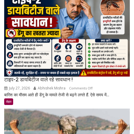
बढ़ता
है?
जानिए
एक्सपर्ट
और
रिसर्च
की
पूरी
सच्चाई
टाइप-2 डायबिटीज वाले रहे सावधान !
July 27, 2026
Abhishek Mishra
on
Comments Off
बारिश का मौसम आते ही डेंगू के मामले तेजी से बढ़ने लगते हैं. ऐसे समय में...
टाइप-2
डायबिटीज
सेहत
वाले
रहे
सावधान
!