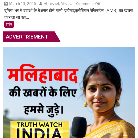
March 13, 2026
Abhishek Mishra
on
Comments Off
का
दुनिया भर में दवाओं के बेअसर होने यानी ‘एंटीमाइक्रोबियल रेजिस्टेंस’ (AMR) का खतरा
सुपरबग
स्मार्ट
गहराता जा रहा...
के
समाधान,
खतरे
अब
विशेष
से
हर
ADVERTISEMENT
2050
पल
तक
रहेगी
80
आपकी
लाख
निगरानी
मौतों
में
की
आशंका