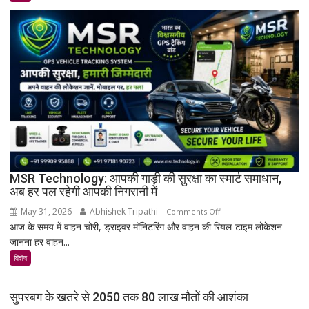
इतिहास
का
अनमोल
खजाना,
375
वर्ष
पुरानी
तालपत्र
पांडुलिपि
सहित
38
दुर्लभ
MSR Technology: आपकी गाड़ी की सुरक्षा का स्मार्ट समाधान,
अब हर पल रहेगी आपकी निगरानी में
दस्तावेज
चिन्हित
May 31, 2026
Abhishek Tripathi
on
Comments Off
आज के समय में वाहन चोरी, ड्राइवर मॉनिटरिंग और वाहन की रियल-टाइम लोकेशन
MSR
जानना हर वाहन...
Technology:
आपकी
विशेष
गाड़ी
की
सुपरबग के खतरे से 2050 तक 80 लाख मौतों की आशंका
सुरक्षा