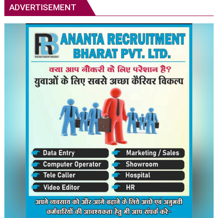
प्रधानमंत्री,
ADVERTISEMENT
उ.प्र
राज्यपाल
एवं
उ.प्र
मुख्यमंत्री
को
ज्ञापन
प्रेषित
किया