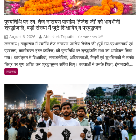
पुण्यतिथि पर स्व. तेज नारायण पाण्डेय ‘तेजेश जी’ को भावभीनी
श्रद्धांजलि, बड़ी संख्या में जुटे शिक्षाविद् व प्रबुद्धजन
August 6, 2026
Abhishek Tripathi
on
Comments Off
लखनऊ। ठाकुरगंज में स्वर्गीय तेज नारायण पाण्डेय ‘तेजेश जी’ (पूर्व उप-प्रधानाचार्य एवं
पुण्यतिथि
प्रवक्ता, कालीचरण इंटर कॉलेज) की पुण्यतिथि पर श्रद्धांजलि सभा का आयोजन किया
पर
गया। कार्यक्रम में शिक्षाविदों, समाजसेवियों, अधिवक्ताओं, मित्रों एवं शुभचिंतकों ने उनके
स्व.
चित्र पर पुष्प अर्पित कर श्रद्धासुमन अर्पित किए। वक्ताओं ने उनके शिक्षा, ईमानदारी,...
तेज
नारायण
लखनऊ
पाण्डेय
‘तेजेश
जी’
को
भावभीनी
श्रद्धांजलि,
बड़ी
संख्या
में
जुटे