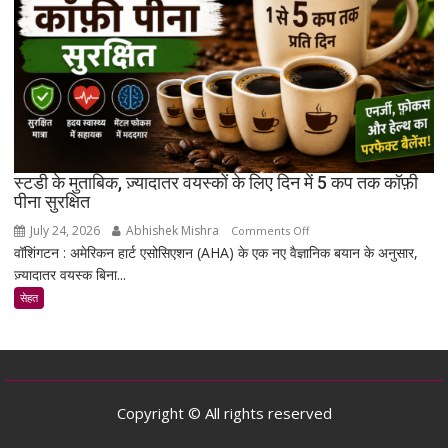
उम्र
बढ़ने
के
साथ
मांसपेशियों
की
मरम्मत
को
बेहतर
स्टडी के मुताबिक, ज़्यादातर वयस्कों के लिए दिन में 5 कप तक कॉफ़ी
बना
पीना सुरक्षित
सकता
July 24, 2026
Abhishek Mishra
on
Comments Off
है
वॉशिंगटन : अमेरिकन हार्ट एसोसिएशन (AHA) के एक नए वैज्ञानिक बयान के अनुसार,
स्टडी
ज़्यादातर वयस्क बिना...
के
मुताबिक,
सेहत
ज़्यादातर
वयस्कों
के
लिए
दिन
Copyright © All rights reserved
में