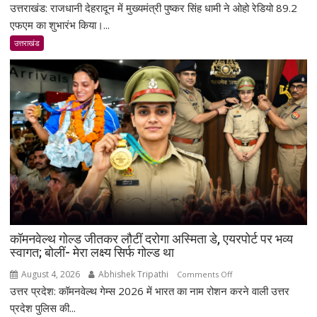
उत्तराखंड: राजधानी देहरादून में मुख्यमंत्री पुष्कर सिंह धामी ने ओहो रेडियो 89.2
देहरादून
में
एफएम का शुभारंभ किया।...
ओहो
उत्तराखंड
रेडियो
89.2
एफएम
का
शुभारंभ,
सीएम
धामी
बोले-
जनजागरूकता
का
सशक्त
माध्यम
कॉमनवेल्थ गोल्ड जीतकर लौटीं दरोगा अस्मिता डे, एयरपोर्ट पर भव्य
बनेगा
स्वागत; बोलीं- मेरा लक्ष्य सिर्फ गोल्ड था
रेडियो
August 4, 2026
Abhishek Tripathi
on
Comments Off
उत्तर प्रदेश: कॉमनवेल्थ गेम्स 2026 में भारत का नाम रोशन करने वाली उत्तर
कॉमनवेल्थ
गोल्ड
प्रदेश पुलिस की...