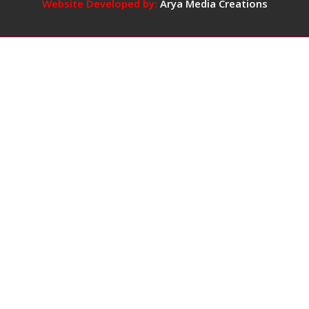
5
Website Developed by:
Arya Media Creations
कप
तक
कॉफ़ी
पीना
सुरक्षित