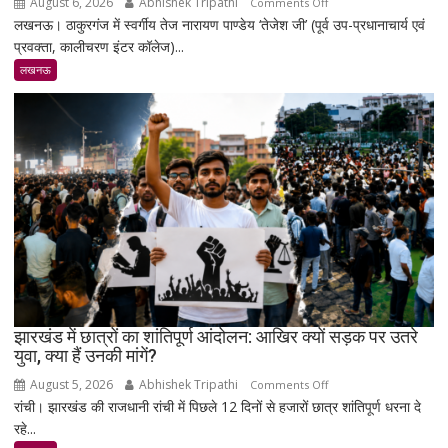
August 6, 2026
Abhishek Tripathi
on
Comments Off
लखनऊ। ठाकुरगंज में स्वर्गीय तेज नारायण पाण्डेय ‘तेजेश जी’ (पूर्व उप-प्रधानाचार्य एवं
पुण्यतिथि
प्रवक्ता, कालीचरण इंटर कॉलेज)...
पर
स्व.
लखनऊ
तेज
नारायण
पाण्डेय
‘तेजेश
जी’
को
भावभीनी
श्रद्धांजलि,
बड़ी
संख्या
में
जुटे
झारखंड में छात्रों का शांतिपूर्ण आंदोलन: आखिर क्यों सड़क पर उतरे
युवा, क्या हैं उनकी मांगें?
शिक्षाविद्
व
August 5, 2026
Abhishek Tripathi
on
Comments Off
प्रबुद्धजन
रांची। झारखंड की राजधानी रांची में पिछले 12 दिनों से हजारों छात्र शांतिपूर्ण धरना दे
झारखंड
रहे...
में