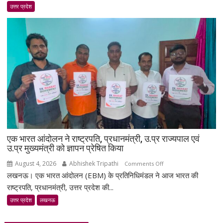
जीतकर
उत्तर प्रदेश
लौटीं
दरोगा
अस्मिता
डे,
एयरपोर्ट
पर
भव्य
स्वागत;
बोलीं-
मेरा
लक्ष्य
सिर्फ
एक भारत आंदोलन ने राष्ट्रपति, प्रधानमंत्री, उ.प्र राज्यपाल एवं
गोल्ड
उ.प्र मुख्यमंत्री को ज्ञापन प्रेषित किया
था
August 4, 2026
Abhishek Tripathi
on
Comments Off
लखनऊ। एक भारत आंदोलन (EBM) के प्रतिनिधिमंडल ने आज भारत की
एक
भारत
राष्ट्रपति, प्रधानमंत्री, उत्तर प्रदेश की...
आंदोलन
उत्तर प्रदेश
लखनऊ
ने
राष्ट्रपति,