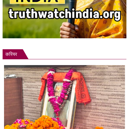
करियर