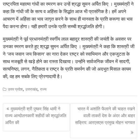
at
e
e
k
er
d
a
p
ar
राष्ट्रपिता महात्मा गांधी का स्मरण कर उन्हें श्रद्धा सुमन अर्पित किए । मुख्यमंत्री ने
s
b
gr
e
e
di
p
y
e
कहा कि गांधी जी के सत्य व अहिंसा के सिद्धांत आज भी प्रासंगिक है। हमें अपने
A
o
a
dI
st
t
c
Li
आचरण में अहिंसा का भाव जागृत करने के साथ ही मानवता के प्रति करूणा का भाव
पैदा करना होगा। यही हमारी उनके प्रति सच्ची श्रद्धांजलि होगी।
p
o
m
n
h
n
p
k
at
k
मुख्यमंत्री ने पूर्व प्रधानमंत्री स्वर्गीय लाल बहादुर शास्त्री की जयंती के अवसर पर
उनका स्मरण करते हुए श्रद्धा सुमन अर्पित किए । मुख्यमंत्री ने कहा कि शास्त्री जी
ने ‘जय जवान जय किसान’ का नारा देकर राष्ट्र को स्वाभिमान और एकजुटता के
साथ मजबूती से खड़े होने का रास्ता दिखाया। उन्होंने सार्वजनिक जीवन में सादगी,
सत्यनिष्ठा, लगन, नैतिकता व राष्ट्र के प्रति समर्पण की जो अदभुत मिसाल कायम
की, वह हम सबके लिए प्रेरणादायी है।
,
,
उत्तर प्रदेश
उत्तराखंड
राज्य
Post
मुख्यमंत्री श्री पुष्कर सिंह धामी ने
भारत में अशांति फैलाने की चाहत रखने
navigation
राज्य आन्दोलनकारी शहीदों को श्रद्धांजलि
वाली ताकतें देश के अंदर और बाहर
अर्पित की
सक्रिय: आरएसएस प्रमुख मोहन भागवत