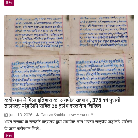
उजड़ा
विशेष
पूरा
गाँव!
200
साल
बाद
भी
क्यों
नहीं
बसा
राजस्थान
का
सबसे
रहस्यमयी
गांव?
कबीरधाम में मिला इतिहास का अनमोल खजाना, 375 वर्ष पुरानी
तालपत्र पांडुलिपि सहित 38 दुर्लभ दस्तावेज चिन्हित
June 13, 2026
Gaurav Shukla
on
Comments Off
भारत सरकार के संस्कृति मंत्रालय द्वारा संचालित ज्ञान भारतम् राष्ट्रीय पांडुलिपि सर्वेक्षण
कबीरधाम
के तहत कबीरधाम जिले...
में
मिला
विशेष