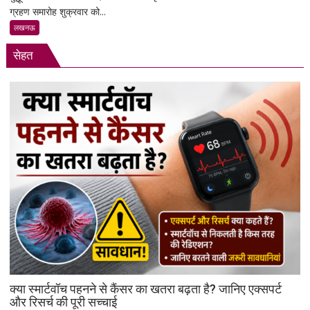
निशाना
ग्रहण समारोह शुक्रवार को...
पार्क
व्यापार
लखनऊ
मण्डल
सेहत
का
भव्य
शपथ
ग्रहण
समारोह
हुआ
संपन्न
क्या स्मार्टवॉच पहनने से कैंसर का खतरा बढ़ता है? जानिए एक्सपर्ट
और रिसर्च की पूरी सच्चाई