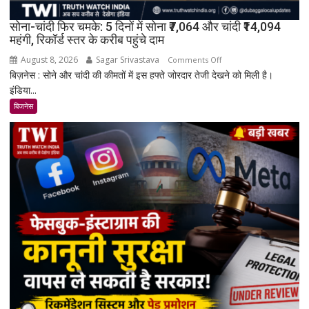
सोना-चांदी फिर चमके: 5 दिनों में सोना ₹7,064 और चांदी ₹14,094
महंगी, रिकॉर्ड स्तर के करीब पहुंचे दाम
August 8, 2026
Sagar Srivastava
on
Comments Off
बिज़नेस : सोने और चांदी की कीमतों में इस हफ्ते जोरदार तेजी देखने को मिली है।
सोना-
इंडिया...
चांदी
फिर
बिजनेस
चमके:
5
दिनों
में
सोना
₹7,064
और
चांदी
₹14,094
महंगी,
रिकॉर्ड
स्तर
के