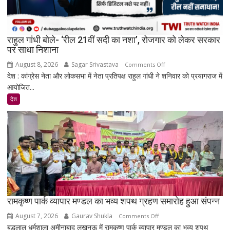
पर
मेटा
से
राहुल गांधी बोले- ‘रील 21वीं सदी का नशा’, रोजगार को लेकर सरकार
जवाब
पर साधा निशाना
तलब
August 8, 2026
Sagar Srivastava
on
Comments Off
देश : कांग्रेस नेता और लोकसभा में नेता प्रतिपक्ष राहुल गांधी ने शनिवार को प्रयागराज में
राहुल
आयोजित...
गांधी
बोले-
देश
‘रील
21वीं
सदी
का
नशा’,
रोजगार
को
लेकर
सरकार
रामकृष्ण पार्क व्यापार मण्डल का भव्य शपथ ग्रहण समारोह हुआ संपन्न
पर
August 7, 2026
Gaurav Shukla
on
Comments Off
साधा
बुद्धूलाल धर्मशाला अमीनाबाद लखनऊ में रामकृष्ण पार्क व्यापार मण्डल का भव्य शपथ
रामकृष्ण