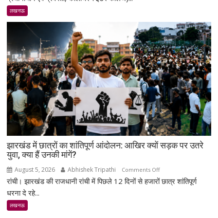
स्व.
लखनऊ
तेज
नारायण
पाण्डेय
‘तेजेश
जी’
को
भावभीनी
श्रद्धांजलि,
बड़ी
संख्या
में
जुटे
झारखंड में छात्रों का शांतिपूर्ण आंदोलन: आखिर क्यों सड़क पर उतरे
शिक्षाविद्
युवा, क्या हैं उनकी मांगें?
व
प्रबुद्धजन
August 5, 2026
Abhishek Tripathi
on
Comments Off
रांची। झारखंड की राजधानी रांची में पिछले 12 दिनों से हजारों छात्र शांतिपूर्ण
झारखंड
में
धरना दे रहे...
छात्रों
लखनऊ
का