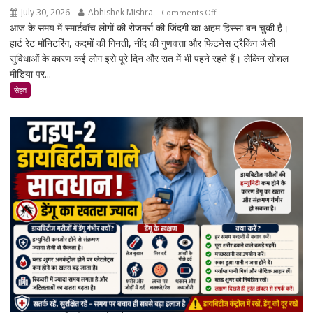
July 30, 2026
Abhishek Mishra
on
Comments Off
आज के समय में स्मार्टवॉच लोगों की रोजमर्रा की जिंदगी का अहम हिस्सा बन चुकी है।
क्या
हार्ट रेट मॉनिटरिंग, कदमों की गिनती, नींद की गुणवत्ता और फिटनेस ट्रैकिंग जैसी
स्मार्टवॉच
सुविधाओं के कारण कई लोग इसे पूरे दिन और रात में भी पहने रहते हैं। लेकिन सोशल
पहनने
मीडिया पर...
से
कैंसर
सेहत
का
खतरा
बढ़ता
है?
जानिए
एक्सपर्ट
और
रिसर्च
की
पूरी
सच्चाई