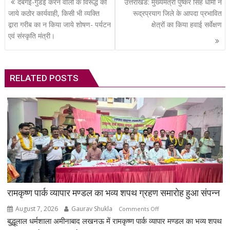
दबंगई-गुंडई करने वालों के विरूद्ध की
उत्तराखंड: मुख्यमंत्री पुष्कर सिंह धामी ने
navigation
जाये कठोर कार्यवाही, किसी भी व्यक्ति
रूद्रप्रयाग जिले के आपदा प्रभावित
द्वारा गरीब का न किया जाये शोषण- पर्यटन
क्षेत्रों का किया हवाई सर्वेक्षण
एवं संस्कृति मंत्री।
RELATED POSTS
रामकृष्ण पार्क व्यापार मण्डल का भव्य शपथ ग्रहण समारोह हुआ संपन्न
August 7, 2026
Gaurav Shukla
on
Comments Off
बुद्धूलाल धर्मशाला अमीनाबाद लखनऊ में रामकृष्ण पार्क व्यापार मण्डल का भव्य शपथ
रामकृष्ण