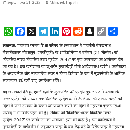
September 21, 2025
Abhishek Tripathi
W
F
X
T
Li
Pi
R
S
C
S
h
ac
el
n
nt
e
n
o
h
लखनऊ:
महाराणा प्रताप शिक्षा परिषद के तत्वावधान में महायोगी गोरखनाथ
at
e
e
k
er
d
a
p
ar
विश्वविद्यालय गोरखपुर (एमजीयूजी) के ऑडिटोरियम में रविवार (21 सितंबर) को
s
b
gr
e
e
di
p
y
e
‘विकसित भारत-विकसित उत्तर प्रदेश-2047’ पर एक कार्यशाला का आयोजन होने
A
o
a
dI
st
t
c
Li
जा रहा है। इस कार्यशाला का शुभारंभ मुख्यमंत्री योगी आदित्यनाथ करेंगे। कार्यशाला
के अकादमिक और व्यावहारिक सत्र में विषय विशेषज्ञ के रूप में मुख्यमंत्री के आर्थिक
p
o
m
n
h
n
सलाहकार डॉ. केवी राजू उपस्थित रहेंगे।
p
k
at
k
यह जानकारी देते हुए एमजीयूजी के कुलसचिव डॉ. प्रदीप कुमार राव ने बताया कि
उत्तर प्रदेश को 2047 तक विकसित प्रदेश बनाने के विजन को साकार करने की
दिशा में योगी सरकार के विजन को साकार करने की दिशा में महाराणा प्रताप शिक्षा
परिषद ने भी विशेष पहल की है। रविवार को ‘विकसित भारत-विकसित उत्तर
प्रदेश-2047’ पर कार्यशाला का आयोजन इसी की कड़ी है। इस कार्यशाला में
मुख्यमंत्री के मार्गदर्शन में उद्घाटन सत्र के बाद डेढ़ घंटे के विशेष सत्र में महाराणा