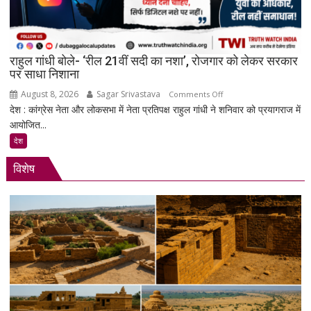
प्रमोशन
पर
मेटा
से
राहुल गांधी बोले- ‘रील 21वीं सदी का नशा’, रोजगार को लेकर सरकार
जवाब
पर साधा निशाना
तलब
August 8, 2026
Sagar Srivastava
on
Comments Off
देश : कांग्रेस नेता और लोकसभा में नेता प्रतिपक्ष राहुल गांधी ने शनिवार को प्रयागराज में
राहुल
आयोजित...
गांधी
बोले-
देश
‘रील
विशेष
21वीं
सदी
का
नशा’,
रोजगार
को
लेकर
सरकार
पर
साधा