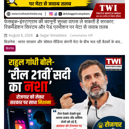
करीब
पहुंचे
दाम
फेसबुक-इंस्टाग्राम की कानूनी सुरक्षा वापस ले सकती है सरकार:
रिकमेंडेशन सिस्टम और पेड प्रमोशन पर मेटा से जवाब तलब
August 8, 2026
Sagar Srivastava
on
Comments Off
बिज़नेस : भारत सरकार और सोशल मीडिया कंपनी मेटा के बीच चल रही बैठकों के बाद...
फेसबुक-
इंस्टाग्राम
बिजनेस
की
कानूनी
सुरक्षा
वापस
ले
सकती
है
सरकार:
रिकमेंडेशन
सिस्टम
और
पेड