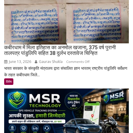
नहीं
बसा
राजस्थान
का
सबसे
रहस्यमयी
गांव?
कबीरधाम में मिला इतिहास का अनमोल खजाना, 375 वर्ष पुरानी
तालपत्र पांडुलिपि सहित 38 दुर्लभ दस्तावेज चिन्हित
June 13, 2026
Gaurav Shukla
on
Comments Off
भारत सरकार के संस्कृति मंत्रालय द्वारा संचालित ज्ञान भारतम् राष्ट्रीय पांडुलिपि सर्वेक्षण
कबीरधाम
के तहत कबीरधाम जिले...
में
मिला
विशेष
इतिहास
का
अनमोल
खजाना,
375
वर्ष
पुरानी