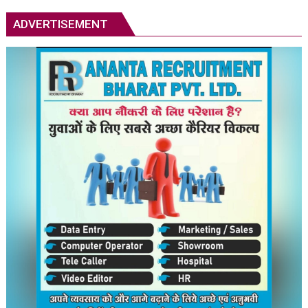
शांतिपूर्ण
आंदोलन:
ADVERTISEMENT
आखिर
क्यों
सड़क
पर
उतरे
युवा,
क्या
हैं
उनकी
मांगें?