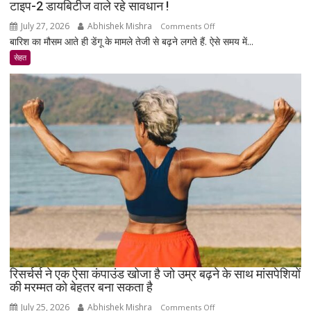
टाइप-2 डायबिटीज वाले रहे सावधान !
July 27, 2026
Abhishek Mishra
on
Comments Off
बारिश का मौसम आते ही डेंगू के मामले तेजी से बढ़ने लगते हैं. ऐसे समय में...
टाइप-2
डायबिटीज
सेहत
वाले
रहे
सावधान
!
रिसर्चर्स ने एक ऐसा कंपाउंड खोजा है जो उम्र बढ़ने के साथ मांसपेशियों
की मरम्मत को बेहतर बना सकता है
July 25, 2026
Abhishek Mishra
on
Comments Off