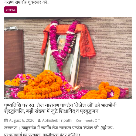
पार्क
ग्रहण समारोह शुक्रवार को...
व्यापार
लखनऊ
मण्डल
का
भव्य
शपथ
ग्रहण
समारोह
हुआ
संपन्न
पुण्यतिथि पर स्व. तेज नारायण पाण्डेय ‘तेजेश जी’ को भावभीनी
श्रद्धांजलि, बड़ी संख्या में जुटे शिक्षाविद् व प्रबुद्धजन
August 6, 2026
Abhishek Tripathi
on
Comments Off
लखनऊ। ठाकुरगंज में स्वर्गीय तेज नारायण पाण्डेय ‘तेजेश जी’ (पूर्व उप-
पुण्यतिथि
पर
प्रधानाचार्य एवं प्रवक्ता, कालीचरण इंटर कॉलेज)...