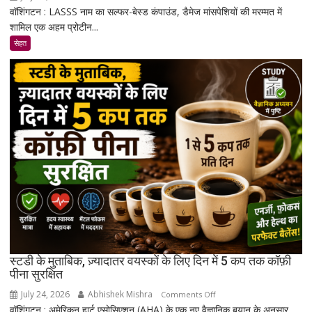
वॉशिंगटन : LASSS नाम का सल्फर-बेस्ड कंपाउंड, डैमेज मांसपेशियों की मरम्मत में
रिसर्चर्स
शामिल एक अहम प्रोटीन...
ने
एक
सेहत
ऐसा
कंपाउंड
खोजा
है
जो
उम्र
बढ़ने
के
साथ
मांसपेशियों
की
मरम्मत
को
बेहतर
स्टडी के मुताबिक, ज़्यादातर वयस्कों के लिए दिन में 5 कप तक कॉफ़ी
बना
पीना सुरक्षित
सकता
July 24, 2026
Abhishek Mishra
on
Comments Off
है
वॉशिंगटन : अमेरिकन हार्ट एसोसिएशन (AHA) के एक नए वैज्ञानिक बयान के अनुसार,
स्टडी