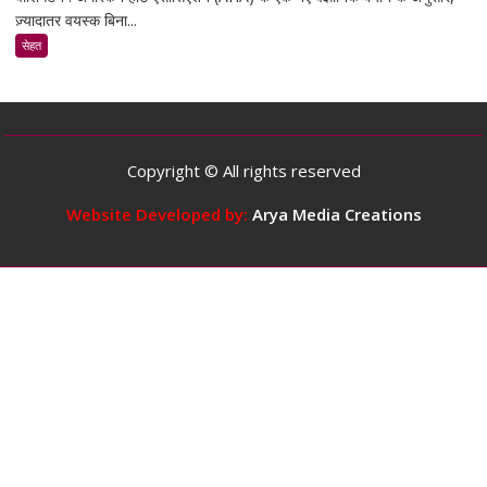
ज़्यादातर वयस्क बिना...
के
मुताबिक,
सेहत
ज़्यादातर
वयस्कों
के
लिए
दिन
Copyright © All rights reserved
में
5
Website Developed by:
Arya Media Creations
कप
तक
कॉफ़ी
पीना
सुरक्षित