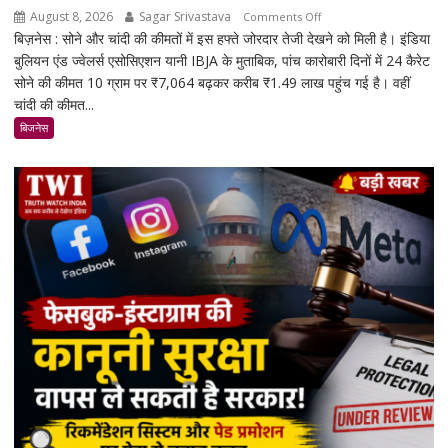
August 8, 2026
Sagar Srivastava
on
Comments Off
बिज़नेस : सोने और चांदी की कीमतों में इस हफ्ते जोरदार तेजी देखने को मिली है। इंडिया
सोना-
बुलियन एंड ज्वेलर्स एसोसिएशन यानी IBJA के मुताबिक, पांच कारोबारी दिनों में 24 कैरेट
चांदी
सोने की कीमत 10 ग्राम पर ₹7,064 बढ़कर करीब ₹1.49 लाख पहुंच गई है। वहीं
फिर
चांदी की कीमत...
चमके:
5
बिजनेस
दिनों
में
सोना
₹7,064
और
चांदी
₹14,094
महंगी,
रिकॉर्ड
स्तर
के
करीब
पहुंचे
दाम