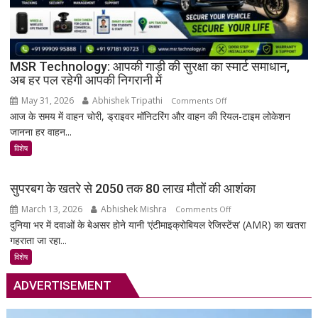
तालपत्र
पांडुलिपि
सहित
38
दुर्लभ
MSR Technology: आपकी गाड़ी की सुरक्षा का स्मार्ट समाधान,
अब हर पल रहेगी आपकी निगरानी में
दस्तावेज
चिन्हित
May 31, 2026
Abhishek Tripathi
on
Comments Off
आज के समय में वाहन चोरी, ड्राइवर मॉनिटरिंग और वाहन की रियल-टाइम लोकेशन
MSR
जानना हर वाहन...
Technology:
आपकी
विशेष
गाड़ी
की
सुपरबग के खतरे से 2050 तक 80 लाख मौतों की आशंका
सुरक्षा
March 13, 2026
Abhishek Mishra
on
Comments Off
का
दुनिया भर में दवाओं के बेअसर होने यानी ‘एंटीमाइक्रोबियल रेजिस्टेंस’ (AMR) का खतरा
सुपरबग
स्मार्ट
गहराता जा रहा...
के
समाधान,
खतरे
अब
विशेष
से
हर
ADVERTISEMENT
2050
पल
तक
रहेगी
80