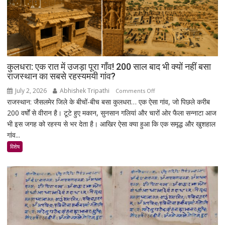
निशाना
कुलधरा: एक रात में उजड़ा पूरा गाँव! 200 साल बाद भी क्यों नहीं बसा
राजस्थान का सबसे रहस्यमयी गांव?
July 2, 2026
Abhishek Tripathi
on
Comments Off
राजस्थान: जैसलमेर जिले के बीचों-बीच बसा कुलधरा… एक ऐसा गांव, जो पिछले करीब
कुलधरा:
200 वर्षों से वीरान है। टूटे हुए मकान, सुनसान गलियां और चारों ओर फैला सन्नाटा आज
एक
भी इस जगह को रहस्य से भर देता है। आखिर ऐसा क्या हुआ कि एक समृद्ध और खुशहाल
रात
गांव...
में
उजड़ा
विशेष
पूरा
गाँव!
200
साल
बाद
भी
क्यों