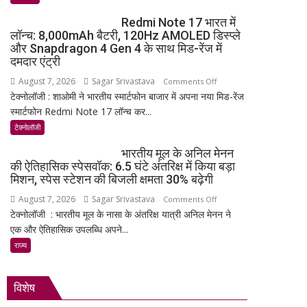
मण्डल
Redmi Note 17 भारत में
का
लॉन्च: 8,000mAh बैटरी, 120Hz AMOLED डिस्प्ले
भव्य
और Snapdragon 4 Gen 4 के साथ मिड-रेंज में
शपथ
दमदार एंट्री
ग्रहण
August 7, 2026
Sagar Srivastava
on
Comments Off
समारोह
टेक्नोलॉजी : शाओमी ने भारतीय स्मार्टफोन बाजार में अपना नया मिड-रेंज
Redmi
हुआ
स्मार्टफोन Redmi Note 17 लॉन्च कर...
Note
संपन्न
17
टेक्नोलॉजी
भारत
भारतीय मूल के अनिल मेनन
में
की ऐतिहासिक स्पेसवॉक: 6.5 घंटे अंतरिक्ष में किया बड़ा
लॉन्च:
मिशन, स्पेस स्टेशन की बिजली क्षमता 30% बढ़ेगी
8,000mAh
August 7, 2026
Sagar Srivastava
on
Comments Off
बैटरी,
टेक्नोलॉजी : भारतीय मूल के नासा के अंतरिक्ष यात्री अनिल मेनन ने
भारतीय
120Hz
एक और ऐतिहासिक उपलब्धि अपने...
मूल
AMOLED
के
राज्य
डिस्प्ले
अनिल
और
मेनन
Snapdragon
विशेष
की
4
ऐतिहासिक
Gen