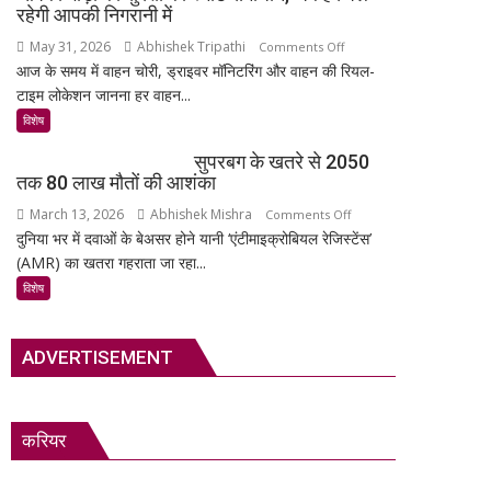
अनमोल
का
रहेगी आपकी निगरानी में
खजाना,
सबसे
May 31, 2026
Abhishek Tripathi
on
Comments Off
375
रहस्यमयी
आज के समय में वाहन चोरी, ड्राइवर मॉनिटरिंग और वाहन की रियल-
MSR
वर्ष
गांव?
टाइम लोकेशन जानना हर वाहन...
Technology:
पुरानी
आपकी
विशेष
तालपत्र
गाड़ी
पांडुलिपि
सुपरबग के खतरे से 2050
की
सहित
तक 80 लाख मौतों की आशंका
सुरक्षा
38
March 13, 2026
Abhishek Mishra
on
Comments Off
का
दुर्लभ
दुनिया भर में दवाओं के बेअसर होने यानी ‘एंटीमाइक्रोबियल रेजिस्टेंस’
सुपरबग
स्मार्ट
दस्तावेज
(AMR) का खतरा गहराता जा रहा...
के
समाधान,
चिन्हित
खतरे
अब
विशेष
से
हर
2050
पल
ADVERTISEMENT
तक
रहेगी
80
आपकी
लाख
निगरानी
मौतों
में
करियर
की
आशंका