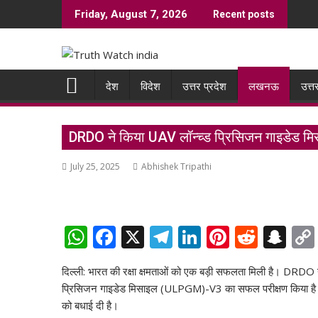
Skip
Friday, August 7, 2026
Recent posts
to
content
देश
विदेश
उत्तर प्रदेश
लखनऊ
उत्त
DRDO ने किया UAV लॉन्च्ड प्रिसिजन गाइडेड म
July 25, 2025
Abhishek Tripathi
W
F
X
T
Li
Pi
R
S
h
ac
el
n
nt
e
n
दिल्ली: भारत की रक्षा क्षमताओं को एक बड़ी सफलता मिली है। DRDO 
at
e
e
k
er
d
a
प्रिसिजन गाइडेड मिसाइल (ULPGM)-V3 का सफल परीक्षण किया है।
s
b
gr
e
e
di
p
को बधाई दी है।