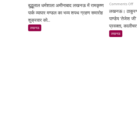
o
Comments Off
बुद्धूलाल धर्मशाला अमीनाबाद लखनऊ में रामकृष्ण
रामकृष्ण
लखनऊ। ठाकुरगंज 
पुण
पार्क
पार्क व्यापार मण्डल का भव्य शपथ ग्रहण समारोह
पर
पाण्डेय ‘तेजेश जी’ 
व्यापार
शुक्रवार को...
स्व.
मण्डल
प्रवक्ता, कालीचर
लखनऊ
ते
का
लखनऊ
ना
भव्य
पाण्
शपथ
‘ते
ग्रहण
जी’
समारोह
को
हुआ
भाव
संपन्न
श्रद
बड़
संख
में
जुट
शिक्
व
प्र