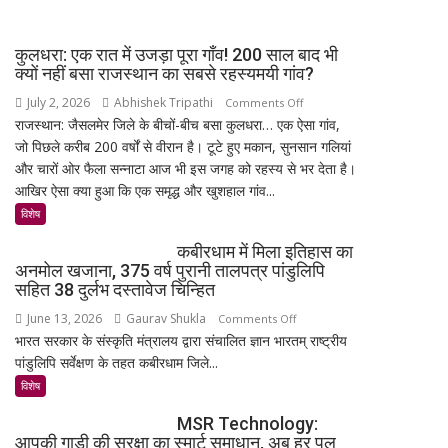
स्पेसवॉक:
4
6.5
के
कुलधरा: एक रात में उजड़ा पूरा गाँव! 200 साल बाद भी
घंटे
साथ
क्यों नहीं बसा राजस्थान का सबसे रहस्यमयी गांव?
अंतरिक्ष
मिड-
July 2, 2026
Abhishek Tripathi
on
Comments Off
में
रेंज
राजस्थान: जैसलमेर जिले के बीचों-बीच बसा कुलधरा… एक ऐसा गांव,
कुलधरा:
किया
में
जो पिछले करीब 200 वर्षों से वीरान है। टूटे हुए मकान, सुनसान गलियां
एक
बड़ा
दमदार
और चारों ओर फैला सन्नाटा आज भी इस जगह को रहस्य से भर देता है।
रात
मिशन,
एंट्री
आखिर ऐसा क्या हुआ कि एक समृद्ध और खुशहाल गांव...
में
स्पेस
उजड़ा
विशेष
स्टेशन
पूरा
की
कबीरधाम में मिला इतिहास का
गाँव!
बिजली
अनमोल खजाना, 375 वर्ष पुरानी तालपत्र पांडुलिपि
200
क्षमता
सहित 38 दुर्लभ दस्तावेज चिन्हित
साल
30%
June 13, 2026
Gaurav Shukla
on
Comments Off
बाद
बढ़ेगी
भारत सरकार के संस्कृति मंत्रालय द्वारा संचालित ज्ञान भारतम् राष्ट्रीय
कबीरधाम
भी
पांडुलिपि सर्वेक्षण के तहत कबीरधाम जिले...
में
क्यों
मिला
विशेष
नहीं
इतिहास
बसा
MSR Technology:
का
राजस्थान
आपकी गाड़ी की सुरक्षा का स्मार्ट समाधान, अब हर पल