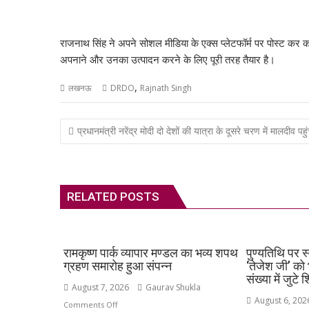
A
o
a
dI
st
t
c
p
o
m
n
h
राजनाथ सिंह ने अपने सोशल मीडिया के एक्स प्लेटफॉर्म पर पोस्ट कर क
p
k
at
अपनाने और उनका उत्पादन करने के लिए पूरी तरह तैयार है।
,
लखनऊ
DRDO
Rajnath Singh
Post
प्रधानमंत्री नरेंद्र मोदी दो देशों की यात्रा के दूसरे चरण में मालदीव पहुं
navigation
RELATED POSTS
रामकृष्ण पार्क व्यापार मण्डल का भव्य शपथ
पुण्यतिथि पर स
ग्रहण समारोह हुआ संपन्न
‘तेजेश जी’ को 
संख्या में जुटे 
August 7, 2026
Gaurav Shukla
August 6, 202
on
Comments Off