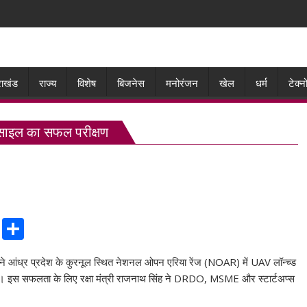
राखंड
राज्य
विशेष
बिजनेस
मनोरंजन
खेल
धर्म
टेक्
िसाइल का सफल परीक्षण
C
S
o
h
ने आंध्र प्रदेश के कुरनूल स्थित नेशनल ओपन एरिया रेंज (NOAR) में UAV लॉन्च्ड
p
ar
 इस सफलता के लिए रक्षा मंत्री राजनाथ सिंह ने DRDO, MSME और स्टार्टअप्स
y
e