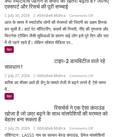
क्या स्मार्टवॉच पहनने से कैंसर का खतरा बढ़ता है? जानिए
नहीं
की
एक्सपर्ट और रिसर्च की पूरी सच्चाई
कर
बिजली
July 30, 2026
Abhishek Mishra
on
Comments Off
सकेंगे
क्षमता
आज के समय में स्मार्टवॉच लोगों की रोजमर्रा की जिंदगी का अहम हिस्सा
क्या
आपका
30%
बन चुकी है। हार्ट रेट मॉनिटरिंग, कदमों की गिनती, नींद की गुणवत्ता और
स्मार्टवॉच
मोबाइल-
बढ़ेगी
फिटनेस ट्रैकिंग जैसी सुविधाओं के कारण कई लोग इसे पूरे दिन और रात
पहनने
लैपटॉप
में भी पहने रहते हैं। लेकिन सोशल मीडिया पर...
से
लॉक,
कैंसर
सेहत
1
का
जनवरी
टाइप-2 डायबिटीज वाले रहे
खतरा
2027
सावधान !
बढ़ता
से
July 27, 2026
Abhishek Mishra
on
Comments Off
है?
लागू
बारिश का मौसम आते ही डेंगू के मामले तेजी से बढ़ने लगते हैं. ऐसे समय
टाइप-2
जानिए
होंगे
में...
डायबिटीज
एक्सपर्ट
नए
वाले
और
सेहत
नियम
रहे
रिसर्च
रिसर्चर्स ने एक ऐसा कंपाउंड
सावधान
की
खोजा है जो उम्र बढ़ने के साथ मांसपेशियों की मरम्मत को
!
पूरी
बेहतर बना सकता है
सच्चाई
July 25, 2026
Abhishek Mishra
on
Comments Off
वॉशिंगटन : LASSS नाम का सल्फर-बेस्ड कंपाउंड, डैमेज मांसपेशियों
रिसर्चर्स