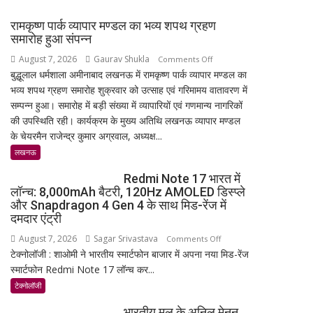
रामकृष्ण पार्क व्यापार मण्डल का भव्य शपथ ग्रहण
समारोह हुआ संपन्न
August 7, 2026
Gaurav Shukla
on
Comments Off
बुद्धूलाल धर्मशाला अमीनाबाद लखनऊ में रामकृष्ण पार्क व्यापार मण्डल का
रामकृष्ण
भव्य शपथ ग्रहण समारोह शुक्रवार को उत्साह एवं गरिमामय वातावरण में
पार्क
सम्पन्न हुआ। समारोह में बड़ी संख्या में व्यापारियों एवं गणमान्य नागरिकों
व्यापार
की उपस्थिति रही। कार्यक्रम के मुख्य अतिथि लखनऊ व्यापार मण्डल
मण्डल
के चेयरमैन राजेन्द्र कुमार अग्रवाल, अध्यक्ष...
का
भव्य
लखनऊ
शपथ
Redmi Note 17 भारत में
ग्रहण
लॉन्च: 8,000mAh बैटरी, 120Hz AMOLED डिस्प्ले
समारोह
और Snapdragon 4 Gen 4 के साथ मिड-रेंज में
हुआ
दमदार एंट्री
संपन्न
August 7, 2026
Sagar Srivastava
on
Comments Off
टेक्नोलॉजी : शाओमी ने भारतीय स्मार्टफोन बाजार में अपना नया मिड-रेंज
Redmi
स्मार्टफोन Redmi Note 17 लॉन्च कर...
Note
17
टेक्नोलॉजी
भारत
भारतीय मूल के अनिल मेनन