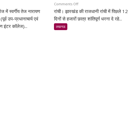
n
on
Comments Off
में स्वर्गीय तेज नारायण
्यतिथि
रांची। झारखंड की राजधानी रांची में पिछले 12
झारखंड
में
(पूर्व उप-प्रधानाचार्य एवं
दिनों से हजारों छात्र शांतिपूर्ण धरना दे रहे...
छात्रों
ण इंटर कॉलेज)...
लखनऊ
ज
का
रायण
शांतिपूर्ण
डेय
आंदोलन:
जेश
आखिर
क्यों
सड़क
भीनी
पर
्धांजलि,
उतरे
ी
युवा,
्या
क्या
हैं
े
उनकी
षाविद्
मांगें?
बुद्धजन