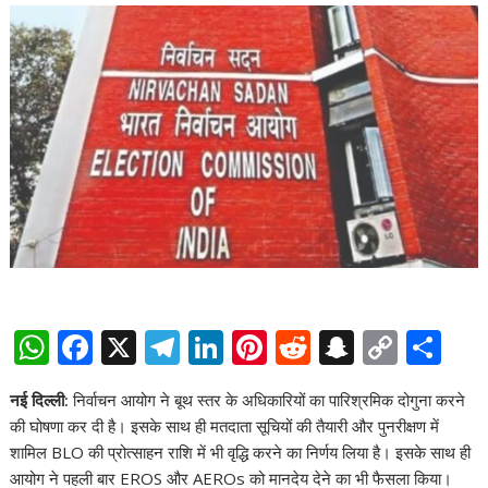
W
F
X
T
Li
Pi
R
S
C
S
h
ac
el
n
nt
e
n
o
h
नई दिल्ली
:
निर्वाचन आयोग ने बूथ स्तर के अधिकारियों का पारिश्रमिक दोगुना करने
at
e
e
k
er
d
a
p
ar
की घोषणा कर दी है। इसके साथ ही मतदाता सूचियों की तैयारी और पुनरीक्षण में
s
b
gr
e
e
di
p
y
e
शामिल BLO की प्रोत्साहन राशि में भी वृद्धि करने का निर्णय लिया है। इसके साथ ही
A
o
a
dI
st
t
c
Li
आयोग ने पहली बार EROS और AEROs को मानदेय देने का भी फैसला किया।