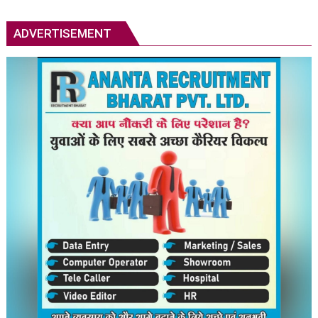
भेष
में
ADVERTISEMENT
युवकों
ने
स्कूल
वैन
में
की
तोड़फोड़,
सहमे
मासूम
बच्चे;
CCTV
और
वीडियो
से
तलाश
में
जुटी
पुलिस