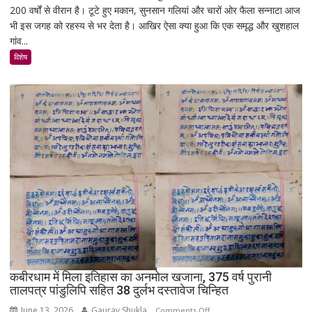
200 वर्षों से वीरान है। टूटे हुए मकान, सुनसान गलियां और चारों ओर फैला सन्नाटा आज
एक
भी इस जगह को रहस्य से भर देता है। आखिर ऐसा क्या हुआ कि एक समृद्ध और खुशहाल
रात
गांव...
में
उजड़ा
विशेष
पूरा
गाँव!
200
साल
बाद
भी
क्यों
नहीं
बसा
राजस्थान
का
सबसे
रहस्यमयी
गांव?
कबीरधाम में मिला इतिहास का अनमोल खजाना, 375 वर्ष पुरानी
तालपत्र पांडुलिपि सहित 38 दुर्लभ दस्तावेज चिन्हित
June 13, 2026
Gaurav Shukla
on
Comments Off