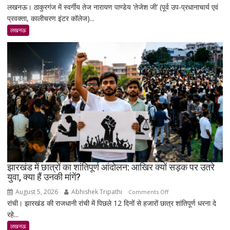
लखनऊ। ठाकुरगंज में स्वर्गीय तेज नारायण पाण्डेय ‘तेजेश जी’ (पूर्व उप-प्रधानाचार्य एवं
पुण्यतिथि
प्रवक्ता, कालीचरण इंटर कॉलेज)...
पर
स्व.
लखनऊ
तेज
नारायण
पाण्डेय
‘तेजेश
जी’
को
भावभीनी
श्रद्धांजलि,
बड़ी
संख्या
में
जुटे
झारखंड में छात्रों का शांतिपूर्ण आंदोलन: आखिर क्यों सड़क पर उतरे
युवा, क्या हैं उनकी मांगें?
शिक्षाविद्
व
August 5, 2026
Abhishek Tripathi
on
Comments Off
प्रबुद्धजन
रांची। झारखंड की राजधानी रांची में पिछले 12 दिनों से हजारों छात्र शांतिपूर्ण धरना दे
झारखंड
रहे...
में
छात्रों
लखनऊ