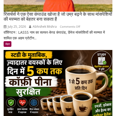
रिसर्चर्स ने एक ऐसा कंपाउंड खोजा है जो उम्र बढ़ने के साथ मांसपेशियों
की मरम्मत को बेहतर बना सकता है
July 25, 2026
Abhishek Mishra
on
Comments Off
वॉशिंगटन : LASSS नाम का सल्फर-बेस्ड कंपाउंड, डैमेज मांसपेशियों की मरम्मत में
रिसर्चर्स
शामिल एक अहम प्रोटीन...
ने
एक
सेहत
ऐसा
कंपाउंड
खोजा
है
जो
उम्र
बढ़ने
के
साथ
मांसपेशियों
की
मरम्मत