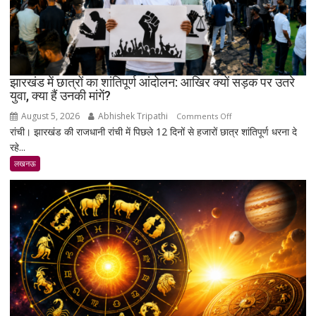
भावभीनी
श्रद्धांजलि,
बड़ी
संख्या
में
जुटे
झारखंड में छात्रों का शांतिपूर्ण आंदोलन: आखिर क्यों सड़क पर उतरे
युवा, क्या हैं उनकी मांगें?
शिक्षाविद्
व
August 5, 2026
Abhishek Tripathi
on
Comments Off
प्रबुद्धजन
रांची। झारखंड की राजधानी रांची में पिछले 12 दिनों से हजारों छात्र शांतिपूर्ण धरना दे
झारखंड
रहे...
में
छात्रों
लखनऊ
का
शांतिपूर्ण
आंदोलन:
आखिर
क्यों
सड़क
पर
उतरे
युवा,