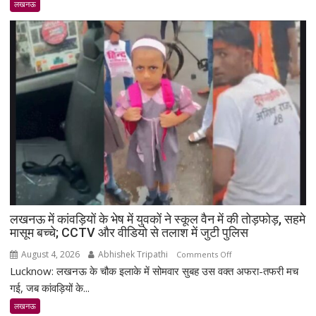
लखनऊ
का
शांतिपूर्ण
आंदोलन:
आखिर
क्यों
सड़क
पर
उतरे
युवा,
क्या
हैं
उनकी
मांगें?
लखनऊ में कांवड़ियों के भेष में युवकों ने स्कूल वैन में की तोड़फोड़, सहमे
मासूम बच्चे; CCTV और वीडियो से तलाश में जुटी पुलिस
August 4, 2026
Abhishek Tripathi
on
Comments Off
Lucknow: लखनऊ के चौक इलाके में सोमवार सुबह उस वक्त अफरा-तफरी मच
लखनऊ
में
गई, जब कांवड़ियों के...
कांवड़ियों
लखनऊ
के