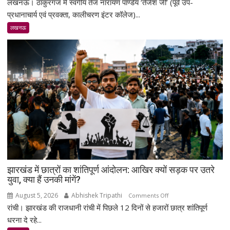
लखनऊ। ठाकुरगंज में स्वर्गीय तेज नारायण पाण्डेय ‘तेजेश जी’ (पूर्व उप-
पुण्यतिथि
पर
प्रधानाचार्य एवं प्रवक्ता, कालीचरण इंटर कॉलेज)...
स्व.
लखनऊ
तेज
नारायण
पाण्डेय
‘तेजेश
जी’
को
भावभीनी
श्रद्धांजलि,
बड़ी
संख्या
में
जुटे
झारखंड में छात्रों का शांतिपूर्ण आंदोलन: आखिर क्यों सड़क पर उतरे
शिक्षाविद्
युवा, क्या हैं उनकी मांगें?
व
प्रबुद्धजन
August 5, 2026
Abhishek Tripathi
on
Comments Off
रांची। झारखंड की राजधानी रांची में पिछले 12 दिनों से हजारों छात्र शांतिपूर्ण
झारखंड
में
धरना दे रहे...
छात्रों