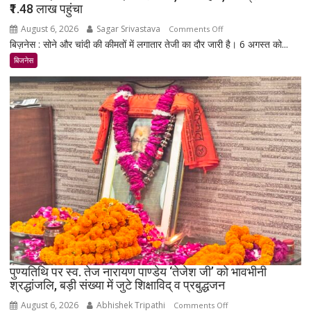
₹1.48 लाख पहुंचा
August 6, 2026
Sagar Srivastava
on
Comments Off
बिज़नेस : सोने और चांदी की कीमतों में लगातार तेजी का दौर जारी है। 6 अगस्त को...
सोना-
चांदी
बिजनेस
फिर
चमके:
6
दिन
में
सोना
₹5,501
महंगा,
10
ग्राम
का
भाव
₹1.48
पुण्यतिथि पर स्व. तेज नारायण पाण्डेय ‘तेजेश जी’ को भावभीनी
लाख
श्रद्धांजलि, बड़ी संख्या में जुटे शिक्षाविद् व प्रबुद्धजन
पहुंचा
August 6, 2026
Abhishek Tripathi
on
Comments Off