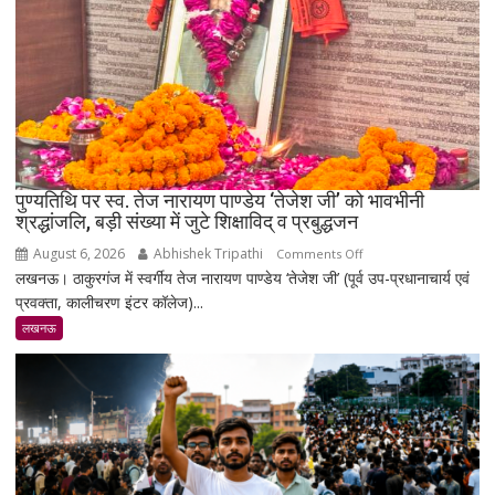
ग्राम
का
भाव
₹1.48
लाख
पहुंचा
पुण्यतिथि पर स्व. तेज नारायण पाण्डेय ‘तेजेश जी’ को भावभीनी
श्रद्धांजलि, बड़ी संख्या में जुटे शिक्षाविद् व प्रबुद्धजन
August 6, 2026
Abhishek Tripathi
on
Comments Off
लखनऊ। ठाकुरगंज में स्वर्गीय तेज नारायण पाण्डेय ‘तेजेश जी’ (पूर्व उप-प्रधानाचार्य एवं
पुण्यतिथि
प्रवक्ता, कालीचरण इंटर कॉलेज)...
पर
स्व.
लखनऊ
तेज
नारायण
पाण्डेय
‘तेजेश
जी’
को