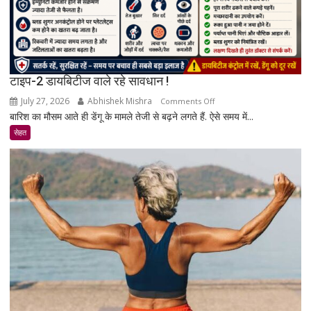
पूरी
सच्चाई
टाइप-2 डायबिटीज वाले रहे सावधान !
July 27, 2026
Abhishek Mishra
on
Comments Off
बारिश का मौसम आते ही डेंगू के मामले तेजी से बढ़ने लगते हैं. ऐसे समय में...
टाइप-2
डायबिटीज
सेहत
वाले
रहे
सावधान
!