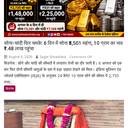
सोना-चांदी फिर चमके: 6 दिन में सोना ₹5,501 महंगा, 10 ग्राम का भाव
₹1.48 लाख पहुंचा
August 6, 2026
Sagar Srivastava
on
Comments Off
बिज़नेस : सोने और चांदी की कीमतों में लगातार तेजी का दौर जारी है। 6 अगस्त को एक
सोना-
बार फिर दोनों कीमती धातुओं के दाम में बड़ा उछाल देखने को मिला। इंडिया बुलियन एंड
चांदी
ज्वेलर्स एसोसिएशन (IBJA) के अनुसार 24 कैरेट 10 ग्राम सोने की कीमत में 2,735
फिर
रुपए...
चमके:
6
बिजनेस
दिन
में
सोना
₹5,501
महंगा,
10