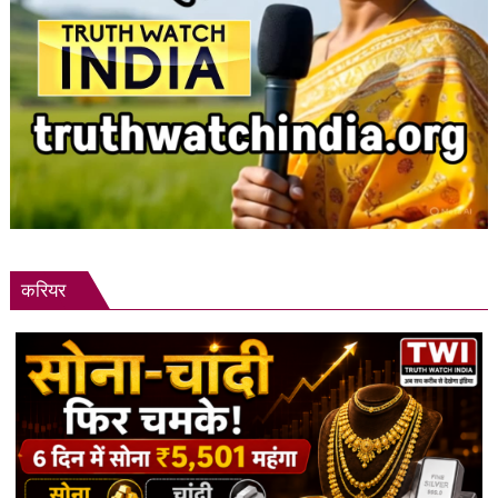
करियर