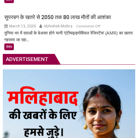
गाड़ी
की
सुपरबग के खतरे से 2050 तक 80 लाख मौतों की आशंका
सुरक्षा
March 13, 2026
Abhishek Mishra
on
Comments Off
का
दुनिया भर में दवाओं के बेअसर होने यानी ‘एंटीमाइक्रोबियल रेजिस्टेंस’ (AMR) का खतरा
सुपरबग
स्मार्ट
गहराता जा रहा...
के
समाधान,
खतरे
अब
विशेष
से
हर
ADVERTISEMENT
2050
पल
तक
रहेगी
80
आपकी
लाख
निगरानी
मौतों
में
की
आशंका