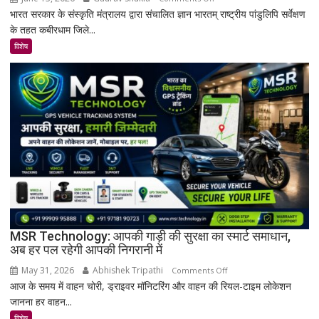
भारत सरकार के संस्कृति मंत्रालय द्वारा संचालित ज्ञान भारतम् राष्ट्रीय पांडुलिपि सर्वेक्षण
कबीरधाम
के तहत कबीरधाम जिले...
में
मिला
विशेष
इतिहास
का
अनमोल
खजाना,
375
वर्ष
पुरानी
तालपत्र
पांडुलिपि
सहित
38
दुर्लभ
MSR Technology: आपकी गाड़ी की सुरक्षा का स्मार्ट समाधान,
अब हर पल रहेगी आपकी निगरानी में
दस्तावेज
चिन्हित
May 31, 2026
Abhishek Tripathi
on
Comments Off
आज के समय में वाहन चोरी, ड्राइवर मॉनिटरिंग और वाहन की रियल-टाइम लोकेशन
MSR
जानना हर वाहन...
Technology:
आपकी
विशेष