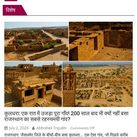
का
विशेष
शांतिपूर्ण
आंदोलन:
आखिर
क्यों
सड़क
पर
उतरे
युवा,
क्या
हैं
उनकी
मांगें?
कुलधरा: एक रात में उजड़ा पूरा गाँव! 200 साल बाद भी क्यों नहीं बसा
राजस्थान का सबसे रहस्यमयी गांव?
July 2, 2026
Abhishek Tripathi
on
Comments Off
राजस्थान: जैसलमेर जिले के बीचों-बीच बसा कुलधरा… एक ऐसा गांव, जो पिछले करीब
कुलधरा: