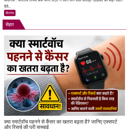
देते...
का
बड़ा
बिजनेस
फैसला:
सेहत
लोन
न
चुकाने
पर
बैंक
नहीं
कर
सकेंगे
आपका
मोबाइल-
लैपटॉप
लॉक,
1
जनवरी
2027
से
क्या स्मार्टवॉच पहनने से कैंसर का खतरा बढ़ता है? जानिए एक्सपर्ट
लागू
और रिसर्च की पूरी सच्चाई