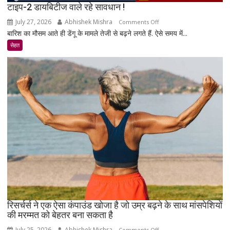
टाइप-2 डायबिटीज वाले रहे सावधान !
July 27, 2026
Abhishek Mishra
on
Comments Off
बारिश का मौसम आते ही डेंगू के मामले तेजी से बढ़ने लगते हैं. ऐसे समय में...
टाइप-2
डायबिटीज
सेहत
वाले
रहे
सावधान
!
रिसर्चर्स ने एक ऐसा कंपाउंड खोजा है जो उम्र बढ़ने के साथ मांसपेशियों
की मरम्मत को बेहतर बना सकता है
July 25, 2026
Abhishek Mishra
on
Comments Off