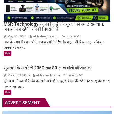
तालपत्र
पांडुलिपि
सहित
38
दुर्लभ
MSR Technology: आपकी गाड़ी की सुरक्षा का स्मार्ट समाधान,
अब हर पल रहेगी आपकी निगरानी में
दस्तावेज
चिन्हित
May 31, 2026
Abhishek Tripathi
on
Comments Off
आज के समय में वाहन चोरी, ड्राइवर मॉनिटरिंग और वाहन की रियल-टाइम लोकेशन
MSR
जानना हर वाहन...
Technology:
आपकी
विशेष
गाड़ी
की
सुपरबग के खतरे से 2050 तक 80 लाख मौतों की आशंका
सुरक्षा
March 13, 2026
Abhishek Mishra
on
Comments Off
का
दुनिया भर में दवाओं के बेअसर होने यानी ‘एंटीमाइक्रोबियल रेजिस्टेंस’ (AMR) का खतरा
सुपरबग
स्मार्ट
गहराता जा रहा...
के
समाधान,
खतरे
अब
विशेष
से
हर
ADVERTISEMENT
2050
पल
तक
रहेगी