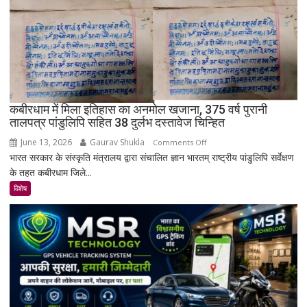
नहीं
बसा
राजस्थान
का
सबसे
रहस्यमयी
गांव?
कबीरधाम में मिला इतिहास का अनमोल खजाना, 375 वर्ष पुरानी
तालपत्र पांडुलिपि सहित 38 दुर्लभ दस्तावेज चिन्हित
June 13, 2026
Gaurav Shukla
on
Comments Off
भारत सरकार के संस्कृति मंत्रालय द्वारा संचालित ज्ञान भारतम् राष्ट्रीय पांडुलिपि सर्वेक्षण
कबीरधाम
के तहत कबीरधाम जिले...
में
मिला
विशेष
इतिहास
का
अनमोल
खजाना,
375
वर्ष
पुरानी