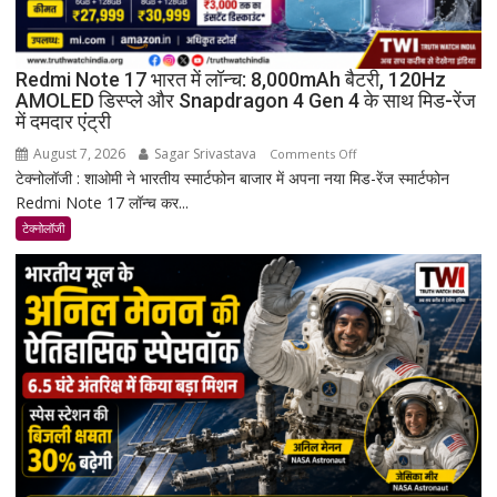
Redmi Note 17 भारत में लॉन्च: 8,000mAh बैटरी, 120Hz
AMOLED डिस्प्ले और Snapdragon 4 Gen 4 के साथ मिड-रेंज
में दमदार एंट्री
August 7, 2026
Sagar Srivastava
on
Comments Off
टेक्नोलॉजी : शाओमी ने भारतीय स्मार्टफोन बाजार में अपना नया मिड-रेंज स्मार्टफोन
Redmi
Redmi Note 17 लॉन्च कर...
Note
17
टेक्नोलॉजी
भारत
में
लॉन्च:
8,000mAh
बैटरी,
120Hz
AMOLED
डिस्प्ले
और
Snapdragon
4