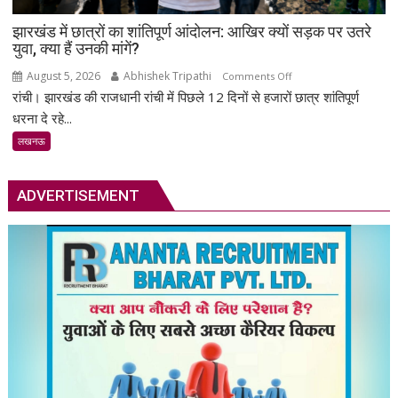
जुटे
झारखंड में छात्रों का शांतिपूर्ण आंदोलन: आखिर क्यों सड़क पर उतरे
शिक्षाविद्
युवा, क्या हैं उनकी मांगें?
व
प्रबुद्धजन
August 5, 2026
Abhishek Tripathi
on
Comments Off
रांची। झारखंड की राजधानी रांची में पिछले 12 दिनों से हजारों छात्र शांतिपूर्ण
झारखंड
में
धरना दे रहे...
छात्रों
लखनऊ
का
शांतिपूर्ण
आंदोलन:
ADVERTISEMENT
आखिर
क्यों
सड़क
पर
उतरे
युवा,
क्या
हैं
उनकी
मांगें?