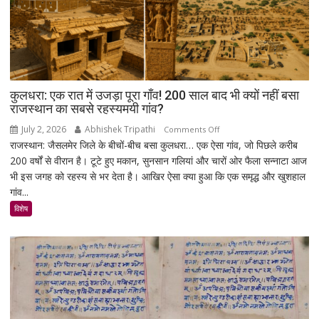
मिशन,
स्पेस
स्टेशन
की
बिजली
क्षमता
कुलधरा: एक रात में उजड़ा पूरा गाँव! 200 साल बाद भी क्यों नहीं बसा
30%
राजस्थान का सबसे रहस्यमयी गांव?
बढ़ेगी
July 2, 2026
Abhishek Tripathi
on
Comments Off
राजस्थान: जैसलमेर जिले के बीचों-बीच बसा कुलधरा… एक ऐसा गांव, जो पिछले करीब
कुलधरा:
200 वर्षों से वीरान है। टूटे हुए मकान, सुनसान गलियां और चारों ओर फैला सन्नाटा आज
एक
भी इस जगह को रहस्य से भर देता है। आखिर ऐसा क्या हुआ कि एक समृद्ध और खुशहाल
रात
गांव...
में
उजड़ा
विशेष
पूरा
गाँव!
200
साल
बाद
भी
क्यों