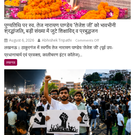
पुण्यतिथि पर स्व. तेज नारायण पाण्डेय ‘तेजेश जी’ को भावभीनी
श्रद्धांजलि, बड़ी संख्या में जुटे शिक्षाविद् व प्रबुद्धजन
August 6, 2026
Abhishek Tripathi
on
Comments Off
लखनऊ। ठाकुरगंज में स्वर्गीय तेज नारायण पाण्डेय ‘तेजेश जी’ (पूर्व उप-
पुण्यतिथि
पर
प्रधानाचार्य एवं प्रवक्ता, कालीचरण इंटर कॉलेज)...
स्व.
लखनऊ
तेज
नारायण
पाण्डेय
‘तेजेश
जी’
को
भावभीनी
श्रद्धांजलि,
बड़ी
संख्या
में