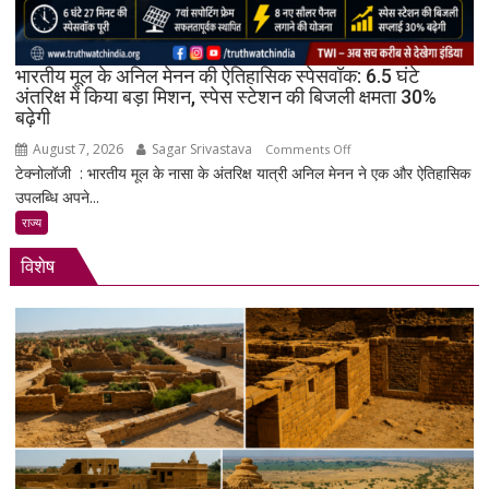
Gen
4
के
भारतीय मूल के अनिल मेनन की ऐतिहासिक स्पेसवॉक: 6.5 घंटे
साथ
अंतरिक्ष में किया बड़ा मिशन, स्पेस स्टेशन की बिजली क्षमता 30%
बढ़ेगी
मिड-
रेंज
August 7, 2026
Sagar Srivastava
on
Comments Off
में
टेक्नोलॉजी : भारतीय मूल के नासा के अंतरिक्ष यात्री अनिल मेनन ने एक और ऐतिहासिक
भारतीय
दमदार
उपलब्धि अपने...
मूल
एंट्री
के
राज्य
अनिल
विशेष
मेनन
की
ऐतिहासिक
स्पेसवॉक:
6.5
घंटे
अंतरिक्ष
में
किया
बड़ा