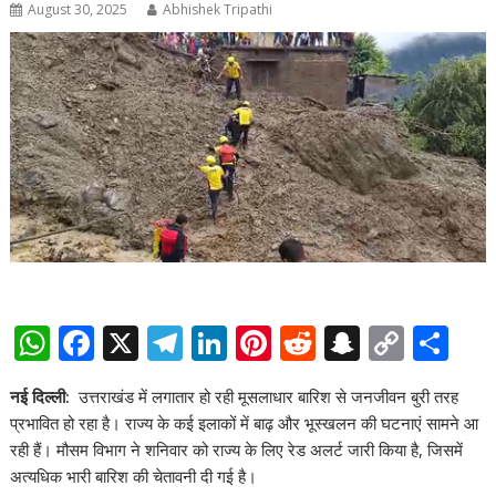
August 30, 2025
Abhishek Tripathi
W
F
X
T
Li
Pi
R
S
C
S
h
ac
el
n
nt
e
n
o
h
नई दिल्ली
:
उत्तराखंड में लगातार हो रही मूसलाधार बारिश से जनजीवन बुरी तरह
at
e
e
k
er
d
a
p
ar
प्रभावित हो रहा है। राज्य के कई इलाकों में बाढ़ और भूस्खलन की घटनाएं सामने आ
s
b
gr
e
e
di
p
y
e
रही हैं। मौसम विभाग ने शनिवार को राज्य के लिए रेड अलर्ट जारी किया है, जिसमें
A
o
a
dI
st
t
c
Li
अत्यधिक भारी बारिश की चेतावनी दी गई है।