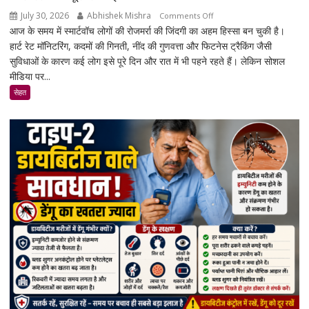
होंगे
July 30, 2026
Abhishek Mishra
on
Comments Off
नए
आज के समय में स्मार्टवॉच लोगों की रोजमर्रा की जिंदगी का अहम हिस्सा बन चुकी है।
क्या
नियम
हार्ट रेट मॉनिटरिंग, कदमों की गिनती, नींद की गुणवत्ता और फिटनेस ट्रैकिंग जैसी
स्मार्टवॉच
सुविधाओं के कारण कई लोग इसे पूरे दिन और रात में भी पहने रहते हैं। लेकिन सोशल
पहनने
मीडिया पर...
से
कैंसर
सेहत
का
खतरा
बढ़ता
है?
जानिए
एक्सपर्ट
और
रिसर्च
की
पूरी
सच्चाई