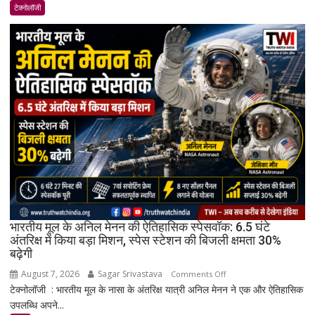
17
टेक्नोलॉजी
भारत
में
लॉन्च:
8,000mAh
बैटरी,
120Hz
AMOLED
डिस्प्ले
और
Snapdragon
4
Gen
4
के
भारतीय मूल के अनिल मेनन की ऐतिहासिक स्पेसवॉक: 6.5 घंटे
साथ
अंतरिक्ष में किया बड़ा मिशन, स्पेस स्टेशन की बिजली क्षमता 30%
बढ़ेगी
मिड-
रेंज
August 7, 2026
Sagar Srivastava
on
Comments Off
में
टेक्नोलॉजी : भारतीय मूल के नासा के अंतरिक्ष यात्री अनिल मेनन ने एक और ऐतिहासिक
भारतीय
दमदार
उपलब्धि अपने...
मूल