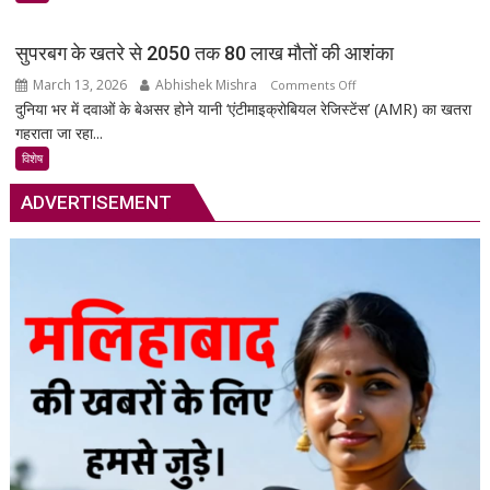
गाड़ी
की
सुपरबग के खतरे से 2050 तक 80 लाख मौतों की आशंका
सुरक्षा
March 13, 2026
Abhishek Mishra
on
Comments Off
का
दुनिया भर में दवाओं के बेअसर होने यानी ‘एंटीमाइक्रोबियल रेजिस्टेंस’ (AMR) का खतरा
सुपरबग
स्मार्ट
गहराता जा रहा...
के
समाधान,
खतरे
अब
विशेष
से
हर
ADVERTISEMENT
2050
पल
तक
रहेगी
80
आपकी
लाख
निगरानी
मौतों
में
की
आशंका