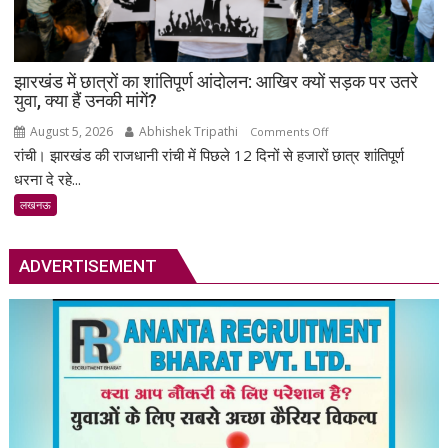
संख्या
में
जुटे
झारखंड में छात्रों का शांतिपूर्ण आंदोलन: आखिर क्यों सड़क पर उतरे
शिक्षाविद्
युवा, क्या हैं उनकी मांगें?
व
प्रबुद्धजन
August 5, 2026
Abhishek Tripathi
on
Comments Off
रांची। झारखंड की राजधानी रांची में पिछले 12 दिनों से हजारों छात्र शांतिपूर्ण
झारखंड
में
धरना दे रहे...
छात्रों
लखनऊ
का
शांतिपूर्ण
आंदोलन:
ADVERTISEMENT
आखिर
क्यों
सड़क
पर
उतरे
युवा,
क्या
हैं