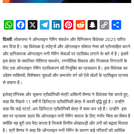
W
F
X
T
Li
Pi
R
S
C
S
h
ac
el
n
nt
e
n
o
h
दिल्ली
: लोकसभा ने ऑनलाइन गेमिंग संवर्धन और विनियमन विधेयक 2025 पारित
at
e
e
k
er
d
a
p
ar
कर दिया है। यह विधेयक ई-स्पोर्ट्स और ऑनलाइन सोशल गेम्स को प्रोत्साहित करने
s
b
gr
e
e
di
p
y
e
और हानिकारक ऑनलाइन मनी गेमिंग सेवाओं पर प्रतिबंध लगाने के बारे में है। इसमें
A
o
a
dI
st
t
c
Li
इस क्षेत्र के समन्वित नीतिगत समर्थन, रणनीतिक विकास और नियामक निगरानी के
लिए एक ऑनलाइन गेमिंग प्राधिकरण की नियुक्ति का प्रावधान है। इस विधेयक का
p
o
m
n
h
n
उद्देश्य व्यक्तियों, विशेषकर युवाओं और कमजोर वर्ग को ऐसे खेलों के प्रतिकूल प्रभाव
p
k
at
k
से बचाना है।
इलेक्ट्रॉनिक्स और सूचना प्रौद्योगिकी मंत्री अश्विनी वैष्णव ने विधेयक पेश करते हुए,
कहा कि पिछले 11 वर्षों में डिजिटल प्रौद्योगिकी क्षेत्र में काफी वृद्धि हुई है। उन्होंने
कहा कि कई स्टार्ट-अप डिजिटल प्रौद्योगिकी क्षेत्र में काम कर रहे हैं। उन्‍होंने इस
बात पर प्रकाश डाला कि ऑनलाइन मनी गेमिंग समाज के लिए गंभीर चिंता का विषय है
क्योंकि यह बुरी लत पैदा करता है जिससे वित्तीय धोखाधड़ी और ठगी को बढ़ावा मिलता
है। श्री वैष्णव ने कहा कि ऑनलाइन मनी गेमिंग के कारण कई परिवारों को आर्थिक