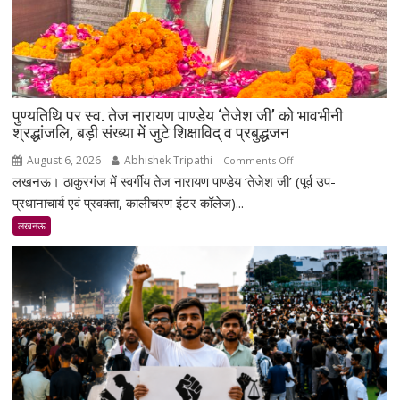
पुण्यतिथि पर स्व. तेज नारायण पाण्डेय ‘तेजेश जी’ को भावभीनी
श्रद्धांजलि, बड़ी संख्या में जुटे शिक्षाविद् व प्रबुद्धजन
August 6, 2026
Abhishek Tripathi
on
Comments Off
लखनऊ। ठाकुरगंज में स्वर्गीय तेज नारायण पाण्डेय ‘तेजेश जी’ (पूर्व उप-
पुण्यतिथि
पर
प्रधानाचार्य एवं प्रवक्ता, कालीचरण इंटर कॉलेज)...
स्व.
लखनऊ
तेज
नारायण
पाण्डेय
‘तेजेश
जी’
को
भावभीनी
श्रद्धांजलि,
बड़ी