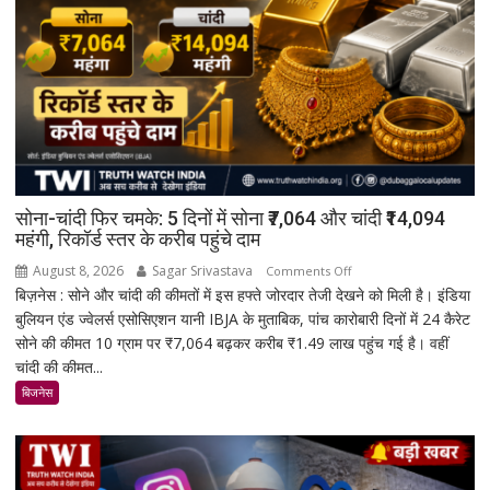
सोना-चांदी फिर चमके: 5 दिनों में सोना ₹7,064 और चांदी ₹14,094
महंगी, रिकॉर्ड स्तर के करीब पहुंचे दाम
August 8, 2026
Sagar Srivastava
on
Comments Off
बिज़नेस : सोने और चांदी की कीमतों में इस हफ्ते जोरदार तेजी देखने को मिली है। इंडिया
सोना-
बुलियन एंड ज्वेलर्स एसोसिएशन यानी IBJA के मुताबिक, पांच कारोबारी दिनों में 24 कैरेट
चांदी
सोने की कीमत 10 ग्राम पर ₹7,064 बढ़कर करीब ₹1.49 लाख पहुंच गई है। वहीं
फिर
चांदी की कीमत...
चमके:
5
बिजनेस
दिनों
में
सोना
₹7,064