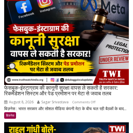
और
चांदी
₹14,094
महंगी,
रिकॉर्ड
स्तर
के
करीब
पहुंचे
दाम
फेसबुक-इंस्टाग्राम की कानूनी सुरक्षा वापस ले सकती है सरकार:
रिकमेंडेशन सिस्टम और पेड प्रमोशन पर मेटा से जवाब तलब
August 8, 2026
Sagar Srivastava
on
Comments Off
बिज़नेस : भारत सरकार और सोशल मीडिया कंपनी मेटा के बीच चल रही बैठकों के बाद...
फेसबुक-
इंस्टाग्राम
बिजनेस
की
कानूनी