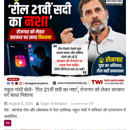
सुरक्षा
वापस
ले
सकती
है
सरकार:
रिकमेंडेशन
सिस्टम
और
पेड
प्रमोशन
पर
मेटा
से
राहुल गांधी बोले- ‘रील 21वीं सदी का नशा’, रोजगार को लेकर सरकार
जवाब
पर साधा निशाना
तलब
August 8, 2026
Sagar Srivastava
on
Comments Off
देश : कांग्रेस नेता और लोकसभा में नेता प्रतिपक्ष राहुल गांधी ने शनिवार को प्रयागराज में
राहुल
आयोजित...
गांधी
बोले-
देश
‘रील