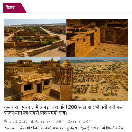
‘रील
विशेष
21वीं
सदी
का
नशा’,
रोजगार
को
लेकर
सरकार
पर
साधा
निशाना
कुलधरा: एक रात में उजड़ा पूरा गाँव! 200 साल बाद भी क्यों नहीं बसा
राजस्थान का सबसे रहस्यमयी गांव?
July 2, 2026
Abhishek Tripathi
on
Comments Off
राजस्थान: जैसलमेर जिले के बीचों-बीच बसा कुलधरा… एक ऐसा गांव, जो पिछले करीब
कुलधरा: