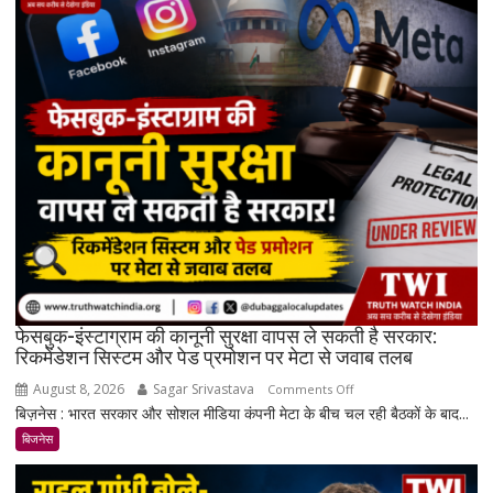
दिनों
में
सोना
₹7,064
और
चांदी
₹14,094
महंगी,
रिकॉर्ड
स्तर
के
करीब
पहुंचे
दाम
फेसबुक-इंस्टाग्राम की कानूनी सुरक्षा वापस ले सकती है सरकार:
रिकमेंडेशन सिस्टम और पेड प्रमोशन पर मेटा से जवाब तलब
August 8, 2026
Sagar Srivastava
on
Comments Off
बिज़नेस : भारत सरकार और सोशल मीडिया कंपनी मेटा के बीच चल रही बैठकों के बाद...
फेसबुक-
इंस्टाग्राम
बिजनेस
की
कानूनी