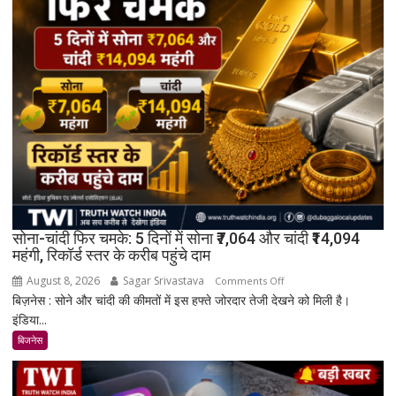
सोना-चांदी फिर चमके: 5 दिनों में सोना ₹7,064 और चांदी ₹14,094
महंगी, रिकॉर्ड स्तर के करीब पहुंचे दाम
August 8, 2026
Sagar Srivastava
on
Comments Off
बिज़नेस : सोने और चांदी की कीमतों में इस हफ्ते जोरदार तेजी देखने को मिली है।
सोना-
इंडिया...
चांदी
फिर
बिजनेस
चमके:
5