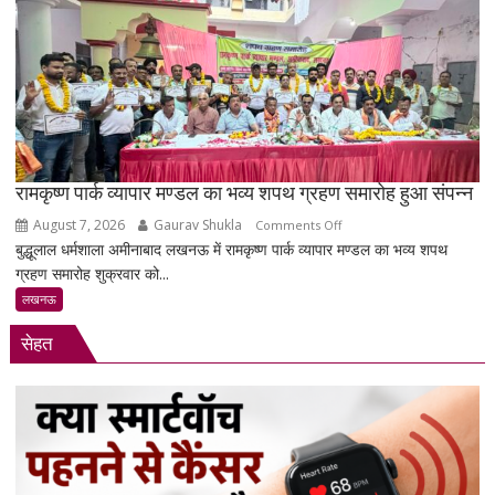
21वीं
सदी
का
नशा’,
रोजगार
को
लेकर
सरकार
रामकृष्ण पार्क व्यापार मण्डल का भव्य शपथ ग्रहण समारोह हुआ संपन्न
पर
August 7, 2026
Gaurav Shukla
on
Comments Off
साधा
बुद्धूलाल धर्मशाला अमीनाबाद लखनऊ में रामकृष्ण पार्क व्यापार मण्डल का भव्य शपथ
रामकृष्ण
निशाना
ग्रहण समारोह शुक्रवार को...
पार्क
व्यापार
लखनऊ
मण्डल
सेहत
का
भव्य
शपथ
ग्रहण
समारोह
हुआ
संपन्न