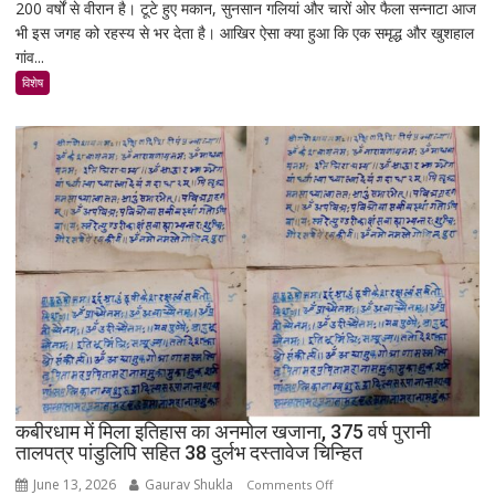
200 वर्षों से वीरान है। टूटे हुए मकान, सुनसान गलियां और चारों ओर फैला सन्नाटा आज
एक
भी इस जगह को रहस्य से भर देता है। आखिर ऐसा क्या हुआ कि एक समृद्ध और खुशहाल
रात
गांव...
में
उजड़ा
विशेष
पूरा
गाँव!
200
साल
बाद
भी
क्यों
नहीं
बसा
राजस्थान
का
सबसे
रहस्यमयी
गांव?
कबीरधाम में मिला इतिहास का अनमोल खजाना, 375 वर्ष पुरानी
तालपत्र पांडुलिपि सहित 38 दुर्लभ दस्तावेज चिन्हित
June 13, 2026
Gaurav Shukla
on
Comments Off