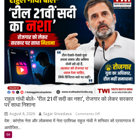
सुरक्षा
वापस
ले
सकती
है
सरकार:
रिकमेंडेशन
सिस्टम
और
पेड
प्रमोशन
पर
मेटा
से
राहुल गांधी बोले- ‘रील 21वीं सदी का नशा’, रोजगार को लेकर सरकार
जवाब
पर साधा निशाना
तलब
August 8, 2026
Sagar Srivastava
on
Comments Off
देश : कांग्रेस नेता और लोकसभा में नेता प्रतिपक्ष राहुल गांधी ने शनिवार को प्रयागराज में
राहुल
आयोजित...
गांधी
बोले-
देश