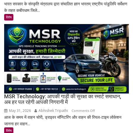
भारत सरकार के संस्कृति मंत्रालय द्वारा संचालित ज्ञान भारतम् राष्ट्रीय पांडुलिपि सर्वेक्षण
कबीरधाम
के तहत कबीरधाम जिले...
में
मिला
विशेष
इतिहास
का
अनमोल
खजाना,
375
वर्ष
पुरानी
तालपत्र
पांडुलिपि
सहित
38
दुर्लभ
MSR Technology: आपकी गाड़ी की सुरक्षा का स्मार्ट समाधान,
अब हर पल रहेगी आपकी निगरानी में
दस्तावेज
चिन्हित
May 31, 2026
Abhishek Tripathi
on
Comments Off
आज के समय में वाहन चोरी, ड्राइवर मॉनिटरिंग और वाहन की रियल-टाइम लोकेशन
MSR
जानना हर वाहन...
Technology:
आपकी
विशेष