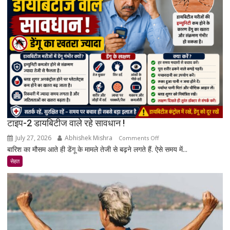
जानिए
एक्सपर्ट
और
रिसर्च
की
पूरी
सच्चाई
टाइप-2 डायबिटीज वाले रहे सावधान !
July 27, 2026
Abhishek Mishra
on
Comments Off
बारिश का मौसम आते ही डेंगू के मामले तेजी से बढ़ने लगते हैं. ऐसे समय में...
टाइप-2
डायबिटीज
सेहत
वाले
रहे
सावधान
!