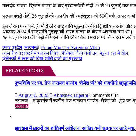
मालदीव यात्रा: ब्रिटेन यात्रा के बाद प्रधानमंत्री मोदी 25 से 26 जुलाई तक मालद
प्रधानमंत्री मोदी 26 जुलाई को मालदीव की स्वतंत्रता की 60वीं वर्षगांठ पर आ
इस दौरान प्रधानमंत्री मोदी और राष्ट्रपति मुइज़्ज़ू के बीच द्विपक्षीय सहयोग और
अक्टूबर 2024 में राष्ट्रपति मुइज़्ज़ू की भारत यात्रा के दौरान अपनाया गया था।
यह यात्रा भारत की ‘पड़ोसी पहले’ नीति और ‘विजन महासागर’ के तहत मालदीव क
उत्तर प्रदेश
,
लखनऊ
Prime Minister Narendra Modi
Post
आज है अंतरराष्ट्रीय शतरंज दिवस, वैश्विक गौरव मंचो तक पहुंचा रहा ये खेल
ज़ेलेंस्की ने रूस को दिया शांति वार्ता का प्रस्ताव
navigation
RELATED POSTS
पुण्यतिथि पर स्व. तेज नारायण पाण्डेय ‘तेजेश जी’ को भावभीनी श्रद्धांजलि, बड
on
August 6, 2026
Abhishek Tripathi
Comments Off
पुण्यतिथि
लखनऊ। ठाकुरगंज में स्वर्गीय तेज नारायण पाण्डेय ‘तेजेश जी’ (पूर्व उप-प
पर
लखनऊ
स्व.
तेज
नारायण
पाण्डेय
झारखंड में छात्रों का शांतिपूर्ण आंदोलन: आखिर क्यों सड़क पर उतरे युवा, क
‘तेजेश