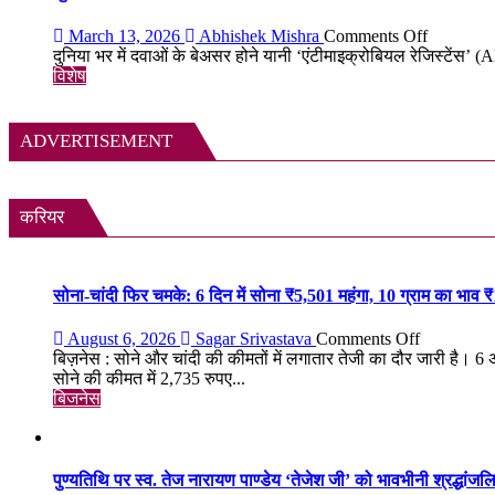
दुर्लभ
का
दस्तावेज
स्मार्ट
on
March 13, 2026
Abhishek Mishra
Comments Off
चिन्हित
समाधान,
सुपरबग
दुनिया भर में दवाओं के बेअसर होने यानी ‘एंटीमाइक्रोबियल रेजिस्टेंस’
अब
के
विशेष
हर
खतरे
पल
से
रहेगी
2050
ADVERTISEMENT
आपकी
तक
निगरानी
80
में
लाख
मौतों
करियर
की
आशंका
सोना-चांदी फिर चमके: 6 दिन में सोना ₹5,501 महंगा, 10 ग्राम का भाव 
on
August 6, 2026
Sagar Srivastava
Comments Off
सोना-
बिज़नेस : सोने और चांदी की कीमतों में लगातार तेजी का दौर जारी है। 6
चांदी
सोने की कीमत में 2,735 रुपए...
फिर
बिजनेस
चमके:
6
दिन
में
पुण्यतिथि पर स्व. तेज नारायण पाण्डेय ‘तेजेश जी’ को भावभीनी श्रद्धांजलि, बड