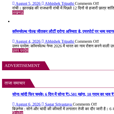
जी’
on
August 5, 2026
Abhishek Tripathi
Comments Off
को
झारखंड
रांची। झारखंड की राजधानी रांची में पिछले 12 दिनों से हजारों छात्र शांतिपू
भावभीनी
में
लखनऊ
श्रद्धांजलि,
छात्रों
बड़ी
का
संख्या
शांतिपूर्ण
में
आंदोलन:
कॉमनवेल्थ गोल्ड जीतकर लौटीं दरोगा अस्मिता डे, एयरपोर्ट पर भव्य स्वागत; 
जुटे
आखिर
शिक्षाविद्
क्यों
on
August 4, 2026
Abhishek Tripathi
Comments Off
व
सड़क
कॉमनवेल्थ
उत्तर प्रदेश: कॉमनवेल्थ गेम्स 2026 में भारत का नाम रोशन करने वाली उत्
प्रबुद्धजन
पर
गोल्ड
उत्तर प्रदेश
उतरे
जीतकर
युवा,
लौटीं
क्या
दरोगा
ADVERTISEMENT
हैं
अस्मिता
उनकी
डे,
मांगें?
एयरपोर्ट
पर
ताजा समाचार
भव्य
स्वागत;
सोना-चांदी फिर चमके: 6 दिन में सोना ₹5,501 महंगा, 10 ग्राम का भाव 
बोलीं-
मेरा
on
August 6, 2026
Sagar Srivastava
Comments Off
लक्ष्य
सोना-
बिज़नेस : सोने और चांदी की कीमतों में लगातार तेजी का दौर जारी है। 6 
सिर्फ
चांदी
बिजनेस