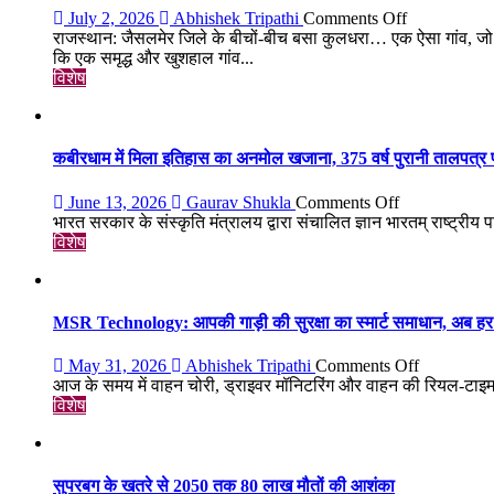
उतरे
on
July 2, 2026
Abhishek Tripathi
Comments Off
युवा,
कुलधरा:
राजस्थान: जैसलमेर जिले के बीचों-बीच बसा कुलधरा… एक ऐसा गांव, जो 
क्या
एक
कि एक समृद्ध और खुशहाल गांव...
हैं
रात
विशेष
उनकी
में
मांगें?
उजड़ा
पूरा
गाँव!
कबीरधाम में मिला इतिहास का अनमोल खजाना, 375 वर्ष पुरानी तालपत्र पा
200
साल
on
June 13, 2026
Gaurav Shukla
Comments Off
बाद
कबीरधाम
भारत सरकार के संस्कृति मंत्रालय द्वारा संचालित ज्ञान भारतम् राष्ट्रीय प
भी
में
विशेष
क्यों
मिला
नहीं
इतिहास
बसा
का
राजस्थान
अनमोल
MSR Technology: आपकी गाड़ी की सुरक्षा का स्मार्ट समाधान, अब हर 
का
खजाना,
सबसे
375
on
May 31, 2026
Abhishek Tripathi
Comments Off
रहस्यमयी
वर्ष
MSR
आज के समय में वाहन चोरी, ड्राइवर मॉनिटरिंग और वाहन की रियल-टाइ
गांव?
पुरानी
Technolog
विशेष
तालपत्र
आपकी
पांडुलिपि
गाड़ी
सहित
की
38
सुरक्षा
सुपरबग के खतरे से 2050 तक 80 लाख मौतों की आशंका