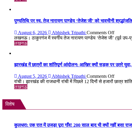
गोल्ड
फिर
था
चमके:
6
दिन
पुण्यतिथि पर स्व. तेज नारायण पाण्डेय ‘तेजेश जी’ को भावभीनी श्रद्धांजलि, बड
में
सोना
on
August 6, 2026
Abhishek Tripathi
Comments Off
₹5,501
पुण्यतिथि
लखनऊ। ठाकुरगंज में स्वर्गीय तेज नारायण पाण्डेय ‘तेजेश जी’ (पूर्व उप-प
महंगा,
पर
लखनऊ
10
स्व.
ग्राम
तेज
का
नारायण
भाव
पाण्डेय
झारखंड में छात्रों का शांतिपूर्ण आंदोलन: आखिर क्यों सड़क पर उतरे युवा, क
₹1.48
‘तेजेश
लाख
जी’
on
August 5, 2026
Abhishek Tripathi
Comments Off
पहुंचा
को
झारखंड
रांची। झारखंड की राजधानी रांची में पिछले 12 दिनों से हजारों छात्र शांतिपू
भावभीनी
में
लखनऊ
श्रद्धांजलि,
छात्रों
बड़ी
का
संख्या
शांतिपूर्ण
विशेष
में
आंदोलन:
जुटे
आखिर
शिक्षाविद्
क्यों
व
सड़क
कुलधरा: एक रात में उजड़ा पूरा गाँव! 200 साल बाद भी क्यों नहीं बसा र
प्रबुद्धजन
पर