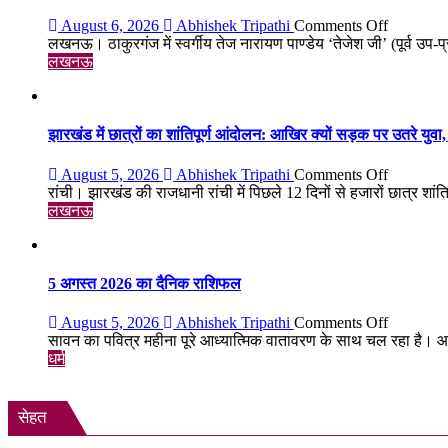
सोना
₹5,501
on
August 6, 2026
Abhishek Tripathi
Comments Off
महंगा,
पुण्यतिथि
लखनऊ। ठाकुरगंज में स्वर्गीय तेज नारायण पाण्डेय ‘तेजेश जी’ (पूर्व उप-प
10
पर
लखनऊ
ग्राम
स्व.
का
तेज
भाव
नारायण
₹1.48
पाण्डेय
झारखंड में छात्रों का शांतिपूर्ण आंदोलन: आखिर क्यों सड़क पर उतरे युवा, क
लाख
‘तेजेश
पहुंचा
जी’
on
August 5, 2026
Abhishek Tripathi
Comments Off
को
झारखंड
रांची। झारखंड की राजधानी रांची में पिछले 12 दिनों से हजारों छात्र शांतिपू
भावभीनी
में
लखनऊ
श्रद्धांजलि,
छात्रों
बड़ी
का
संख्या
शांतिपूर्ण
में
आंदोलन:
5 अगस्त 2026 का दैनिक राशिफल
जुटे
आखिर
शिक्षाविद्
क्यों
on
August 5, 2026
Abhishek Tripathi
Comments Off
व
सड़क
5
सावन का पवित्र महीना पूरे आध्यात्मिक वातावरण के साथ चल रहा है। आ
प्रबुद्धजन
पर
अगस्त
धर्म
उतरे
2026
युवा,
का
क्या
दैनिक
सेहत
हैं
राशिफल
उनकी