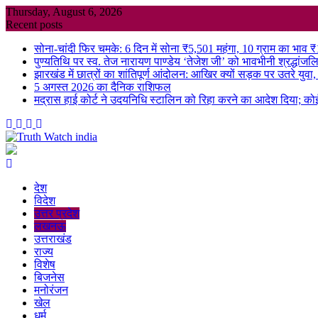
Skip
Thursday, August 6, 2026
to
Recent posts
content
सोना-चांदी फिर चमके: 6 दिन में सोना ₹5,501 महंगा, 10 ग्राम का भाव 
पुण्यतिथि पर स्व. तेज नारायण पाण्डेय ‘तेजेश जी’ को भावभीनी श्रद्धांजलि, बड
झारखंड में छात्रों का शांतिपूर्ण आंदोलन: आखिर क्यों सड़क पर उतरे युवा, क्
5 अगस्त 2026 का दैनिक राशिफल
मद्रास हाई कोर्ट ने उदयनिधि स्टालिन को रिहा करने का आदेश दिया; को
देश
विदेश
उत्तर प्रदेश
लखनऊ
उत्तराखंड
राज्य
विशेष
बिजनेस
मनोरंजन
खेल
धर्म