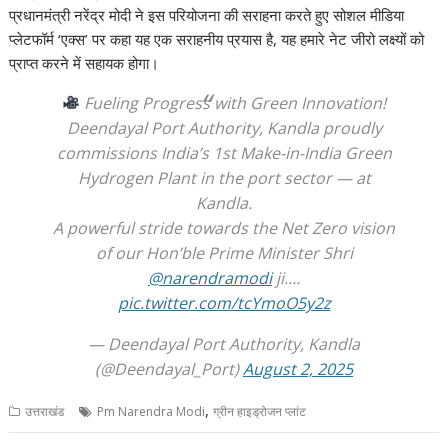
A
o
a
dI
st
t
c
Li
प्रधानमंत्री नरेंद्र मोदी ने इस परियोजना की सराहना करते हुए सोशल मीडिया
प्लेटफॉर्म ‘एक्स’ पर कहा यह एक सराहनीय प्रयास है, यह हमारे नेट जीरो लक्ष्यों को
p
o
m
n
h
n
प्राप्त करने में सहायक होगा।
p
k
at
k
Fueling Progress with Green Innovation!
Deendayal Port Authority, Kandla proudly
commissions India’s 1st Make-in-India Green
Hydrogen Plant in the port sector — at
Kandla.
A powerful stride towards the Net Zero vision
of our Hon’ble Prime Minister Shri
@narendramodi
ji.…
pic.twitter.com/tcYmoO5y2z
— Deendayal Port Authority, Kandla
(@Deendayal_Port)
August 2, 2025
,
उत्तराखंड
Pm Narendra Modi
ग्रीन हाइड्रोजन प्लांट