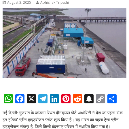
August 3, 2025
Abhishek Tripathi
W
F
X
T
Li
Pi
R
S
C
S
h
ac
el
n
nt
e
n
o
h
नई दिल्ली: गुजरात के कांडला स्थित दीनदयाल पोर्ट अथॉरिटी ने देश का पहला ‘मेक
at
e
e
k
er
d
a
p
ar
इन इंडिया’ ग्रीन हाइड्रोजन प्लांट शुरू किया है। यह भारत का पहला ऐसा ग्रीन
s
b
gr
e
e
di
p
y
e
हाइड्रोजन संयंत्र है, जिसे किसी बंदरगाह परिसर में स्थापित किया गया है।