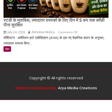
की
मरम्मत
को
बेहतर
स्टडी के मुताबिक, ज़्यादातर वयस्कों के लिए दिन में 5 कप तक कॉफ़ी
बना
पीना सुरक्षित
सकता
July 24, 2026
Abhishek Mishra
on
Comments Off
है
वॉशिंगटन : अमेरिकन हार्ट एसोसिएशन (AHA) के एक नए वैज्ञानिक बयान के अनुसार,
स्टडी
ज़्यादातर वयस्क बिना...
के
मुताबिक,
सेहत
ज़्यादातर
वयस्कों
के
लिए
दिन
Copyright © All rights reserved
में
5
Website Developed by:
Arya Media Creations
कप
तक
कॉफ़ी
पीना