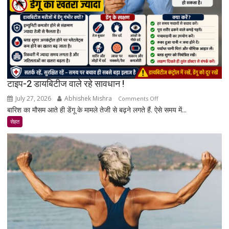
रिसर्च
की
पूरी
सच्चाई
टाइप-2 डायबिटीज वाले रहे सावधान !
July 27, 2026
Abhishek Mishra
on
Comments Off
बारिश का मौसम आते ही डेंगू के मामले तेजी से बढ़ने लगते हैं. ऐसे समय में...
टाइप-2
डायबिटीज
सेहत
वाले
रहे
सावधान
!