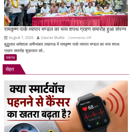
नशा’,
रोजगार
को
लेकर
सरकार
रामकृष्ण पार्क व्यापार मण्डल का भव्य शपथ ग्रहण समारोह हुआ संपन्न
पर
August 7, 2026
Gaurav Shukla
on
Comments Off
साधा
बुद्धूलाल धर्मशाला अमीनाबाद लखनऊ में रामकृष्ण पार्क व्यापार मण्डल का भव्य शपथ
रामकृष्ण
निशाना
ग्रहण समारोह शुक्रवार को...
पार्क
व्यापार
लखनऊ
मण्डल
सेहत
का
भव्य
शपथ
ग्रहण
समारोह
हुआ
संपन्न