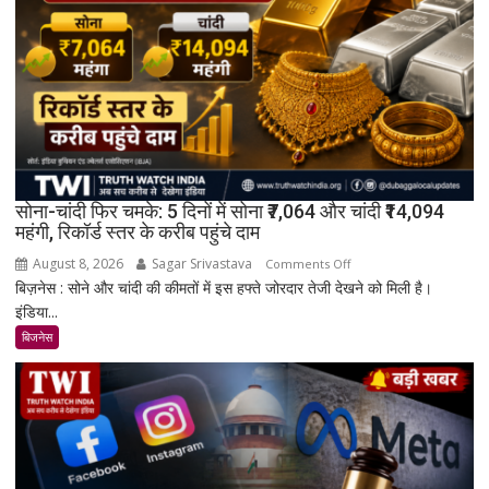
सोना-चांदी फिर चमके: 5 दिनों में सोना ₹7,064 और चांदी ₹14,094
महंगी, रिकॉर्ड स्तर के करीब पहुंचे दाम
August 8, 2026
Sagar Srivastava
on
Comments Off
बिज़नेस : सोने और चांदी की कीमतों में इस हफ्ते जोरदार तेजी देखने को मिली है।
सोना-
इंडिया...
चांदी
फिर
बिजनेस
चमके:
5
दिनों
में
सोना
₹7,064