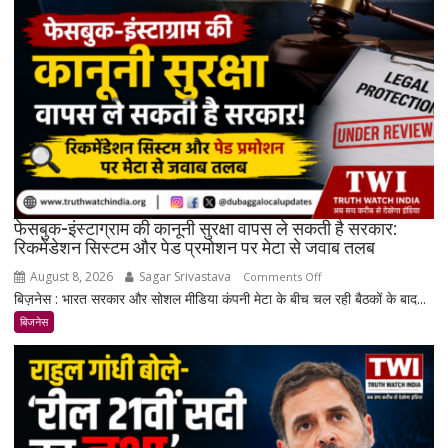
और
चांदी
₹14,094
महंगी,
रिकॉर्ड
स्तर
के
करीब
पहुंचे
दाम
फेसबुक-इंस्टाग्राम की कानूनी सुरक्षा वापस ले सकती है सरकार:
रिकमेंडेशन सिस्टम और पेड प्रमोशन पर मेटा से जवाब तलब
August 8, 2026
Sagar Srivastava
on
Comments Off
बिज़नेस : भारत सरकार और सोशल मीडिया कंपनी मेटा के बीच चल रही बैठकों के बाद...
फेसबुक-
इंस्टाग्राम
बिजनेस
की
कानूनी
सुरक्षा
वापस
ले