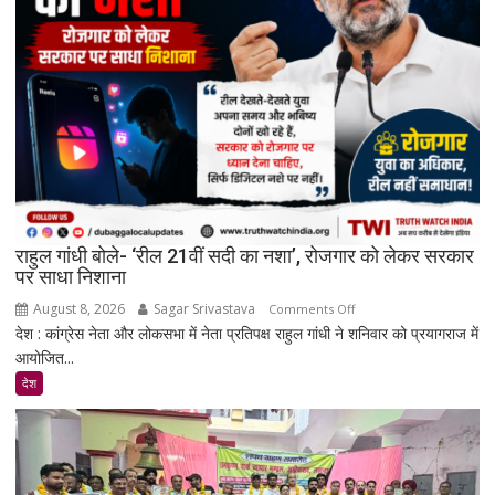
है
सरकार:
रिकमेंडेशन
सिस्टम
और
पेड
प्रमोशन
पर
मेटा
से
राहुल गांधी बोले- ‘रील 21वीं सदी का नशा’, रोजगार को लेकर सरकार
जवाब
पर साधा निशाना
तलब
August 8, 2026
Sagar Srivastava
on
Comments Off
देश : कांग्रेस नेता और लोकसभा में नेता प्रतिपक्ष राहुल गांधी ने शनिवार को प्रयागराज में
राहुल
आयोजित...
गांधी
बोले-
देश
‘रील
21वीं
सदी
का