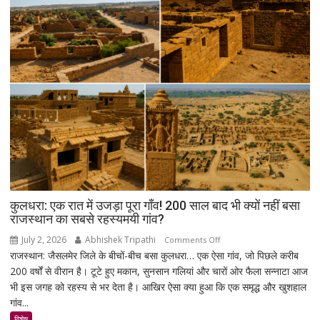
नशा’,
रोजगार
को
लेकर
सरकार
पर
साधा
निशाना
कुलधरा: एक रात में उजड़ा पूरा गाँव! 200 साल बाद भी क्यों नहीं बसा
राजस्थान का सबसे रहस्यमयी गांव?
July 2, 2026
Abhishek Tripathi
on
Comments Off
राजस्थान: जैसलमेर जिले के बीचों-बीच बसा कुलधरा… एक ऐसा गांव, जो पिछले करीब
कुलधरा:
200 वर्षों से वीरान है। टूटे हुए मकान, सुनसान गलियां और चारों ओर फैला सन्नाटा आज
एक
भी इस जगह को रहस्य से भर देता है। आखिर ऐसा क्या हुआ कि एक समृद्ध और खुशहाल
रात
गांव...
में
उजड़ा
विशेष