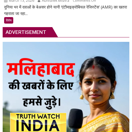
March 13, 2026
Abhishek Mishra
on
Comments Off
का
दुनिया भर में दवाओं के बेअसर होने यानी ‘एंटीमाइक्रोबियल रेजिस्टेंस’ (AMR) का खतरा
सुपरबग
स्मार्ट
गहराता जा रहा...
के
समाधान,
खतरे
अब
विशेष
से
हर
ADVERTISEMENT
2050
पल
तक
रहेगी
80
आपकी
लाख
निगरानी
मौतों
में
की
आशंका