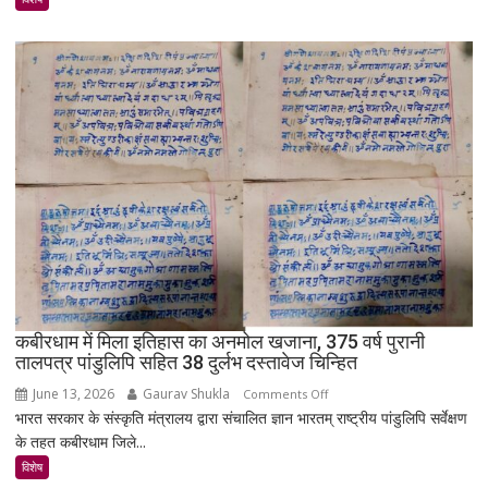
पूरा
गाँव!
200
साल
बाद
भी
क्यों
नहीं
बसा
राजस्थान
का
सबसे
रहस्यमयी
गांव?
कबीरधाम में मिला इतिहास का अनमोल खजाना, 375 वर्ष पुरानी
तालपत्र पांडुलिपि सहित 38 दुर्लभ दस्तावेज चिन्हित
June 13, 2026
Gaurav Shukla
on
Comments Off
भारत सरकार के संस्कृति मंत्रालय द्वारा संचालित ज्ञान भारतम् राष्ट्रीय पांडुलिपि सर्वेक्षण
कबीरधाम
के तहत कबीरधाम जिले...
में
मिला
विशेष