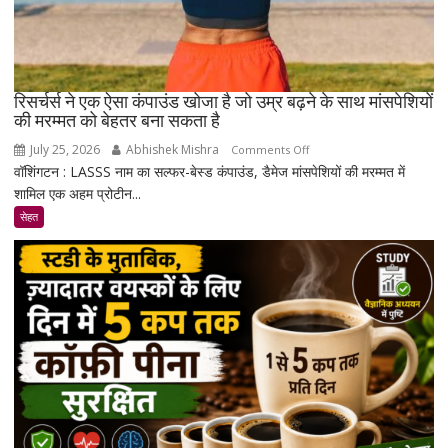
रिसर्चर्स ने एक ऐसा कंपाउंड खोजा है जो उम्र बढ़ने के साथ मांसपेशियों
की मरम्मत को बेहतर बना सकता है
July 25, 2026
Abhishek Mishra
on
Comments Off
वॉशिंगटन : LASSS नाम का सल्फर-बेस्ड कंपाउंड, डैमेज मांसपेशियों की मरम्मत में
रिसर्चर्स
शामिल एक अहम प्रोटीन...
ने
एक
सेहत
ऐसा
कंपाउंड
खोजा
है
जो
उम्र
बढ़ने
के
साथ
मांसपेशियों