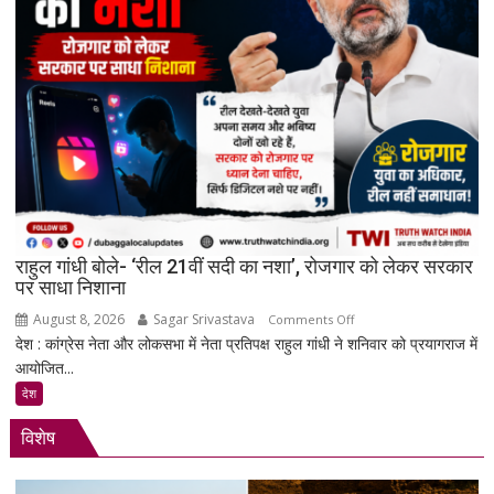
सकती
है
सरकार:
रिकमेंडेशन
सिस्टम
और
पेड
प्रमोशन
पर
मेटा
से
राहुल गांधी बोले- ‘रील 21वीं सदी का नशा’, रोजगार को लेकर सरकार
जवाब
पर साधा निशाना
तलब
August 8, 2026
Sagar Srivastava
on
Comments Off
देश : कांग्रेस नेता और लोकसभा में नेता प्रतिपक्ष राहुल गांधी ने शनिवार को प्रयागराज में
राहुल
आयोजित...
गांधी
बोले-
देश
‘रील
विशेष
21वीं
सदी
का