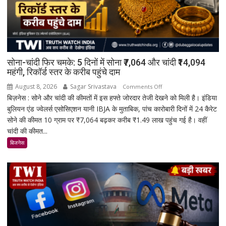
सोना-चांदी फिर चमके: 5 दिनों में सोना ₹7,064 और चांदी ₹14,094
महंगी, रिकॉर्ड स्तर के करीब पहुंचे दाम
August 8, 2026
Sagar Srivastava
on
Comments Off
बिज़नेस : सोने और चांदी की कीमतों में इस हफ्ते जोरदार तेजी देखने को मिली है। इंडिया
सोना-
बुलियन एंड ज्वेलर्स एसोसिएशन यानी IBJA के मुताबिक, पांच कारोबारी दिनों में 24 कैरेट
चांदी
सोने की कीमत 10 ग्राम पर ₹7,064 बढ़कर करीब ₹1.49 लाख पहुंच गई है। वहीं
फिर
चांदी की कीमत...
चमके:
5
बिजनेस
दिनों
में
सोना
₹7,064
और
चांदी
₹14,094