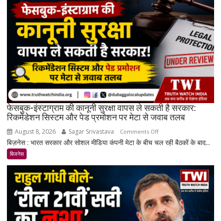
महंगी,
रिकॉर्ड
स्तर
के
करीब
पहुंचे
दाम
फेसबुक-इंस्टाग्राम की कानूनी सुरक्षा वापस ले सकती है सरकार:
रिकमेंडेशन सिस्टम और पेड प्रमोशन पर मेटा से जवाब तलब
August 8, 2026
Sagar Srivastava
on
Comments Off
बिज़नेस : भारत सरकार और सोशल मीडिया कंपनी मेटा के बीच चल रही बैठकों के बाद...
फेसबुक-
इंस्टाग्राम
बिजनेस
की
कानूनी
सुरक्षा
वापस
ले
सकती