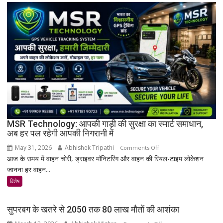
इतिहास
का
अनमोल
खजाना,
375
वर्ष
पुरानी
तालपत्र
पांडुलिपि
सहित
38
दुर्लभ
MSR Technology: आपकी गाड़ी की सुरक्षा का स्मार्ट समाधान,
अब हर पल रहेगी आपकी निगरानी में
दस्तावेज
चिन्हित
May 31, 2026
Abhishek Tripathi
on
Comments Off
आज के समय में वाहन चोरी, ड्राइवर मॉनिटरिंग और वाहन की रियल-टाइम लोकेशन
MSR
जानना हर वाहन...
Technology:
आपकी
विशेष
गाड़ी
की
सुपरबग के खतरे से 2050 तक 80 लाख मौतों की आशंका
सुरक्षा