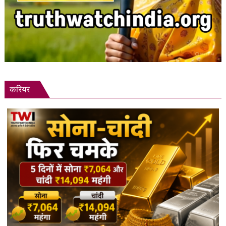
करियर