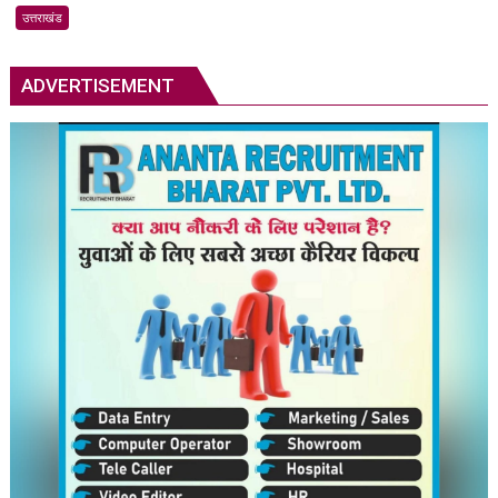
से
उत्तराखंड
तय
नहीं
ADVERTISEMENT
होगा
देश
का
शिक्षा
मंत्री
–
बाबा
रामदेव