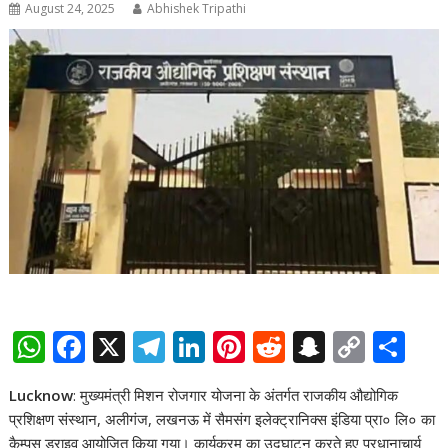
August 24, 2025
Abhishek Tripathi
W
F
X
T
Li
Pi
R
S
C
S
h
ac
el
n
nt
e
n
o
h
Lucknow
: मुख्यमंत्री मिशन रोजगार योजना के अंतर्गत राजकीय औद्योगिक
at
e
e
k
er
d
a
p
ar
प्रशिक्षण संस्थान, अलीगंज, लखनऊ में सैमसंग इलेक्ट्रानिक्स इंडिया प्रा० लि० का
s
b
gr
e
e
di
p
y
e
कैम्पस ड्राइव आयोजित किया गया। कार्यक्रम का उद्घाटन करते हुए प्रधानाचार्य