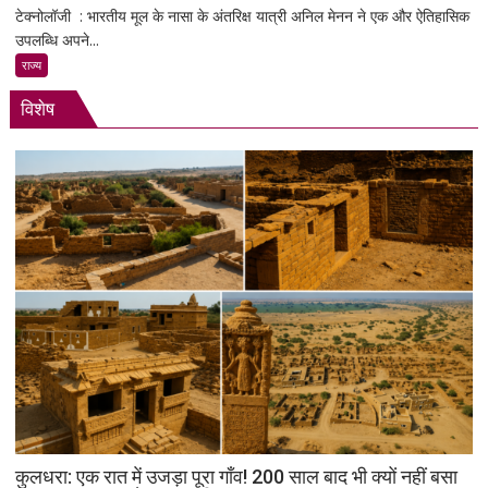
में
टेक्नोलॉजी : भारतीय मूल के नासा के अंतरिक्ष यात्री अनिल मेनन ने एक और ऐतिहासिक
भारतीय
दमदार
उपलब्धि अपने...
मूल
एंट्री
के
राज्य
अनिल
विशेष
मेनन
की
ऐतिहासिक
स्पेसवॉक:
6.5
घंटे
अंतरिक्ष
में
किया
बड़ा
मिशन,
स्पेस
स्टेशन
की
बिजली
क्षमता
कुलधरा: एक रात में उजड़ा पूरा गाँव! 200 साल बाद भी क्यों नहीं बसा