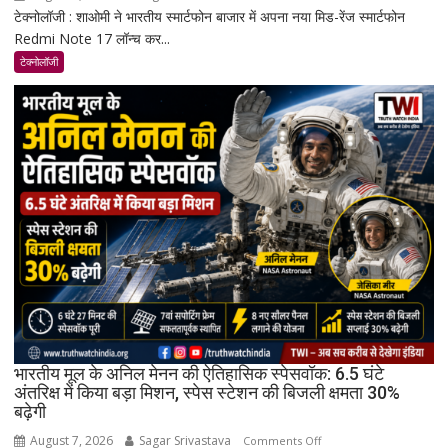
टेक्नोलॉजी : शाओमी ने भारतीय स्मार्टफोन बाजार में अपना नया मिड-रेंज स्मार्टफोन
Redmi
Redmi Note 17 लॉन्च कर...
Note
17
टेक्नोलॉजी
भारत
में
लॉन्च:
8,000mAh
बैटरी,
120Hz
AMOLED
डिस्प्ले
और
Snapdragon
4
Gen
4
के
भारतीय मूल के अनिल मेनन की ऐतिहासिक स्पेसवॉक: 6.5 घंटे
साथ
अंतरिक्ष में किया बड़ा मिशन, स्पेस स्टेशन की बिजली क्षमता 30%
बढ़ेगी
मिड-
रेंज
August 7, 2026
Sagar Srivastava
on
Comments Off