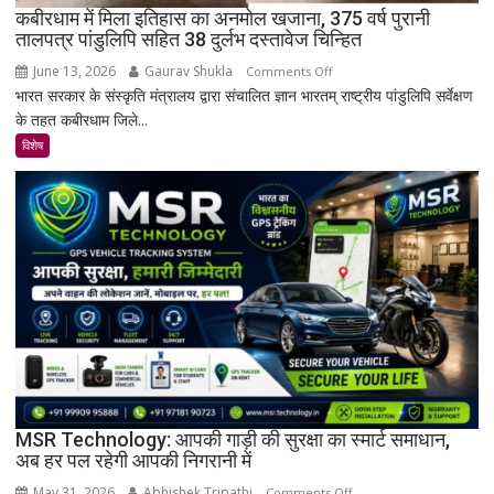
गांव?
कबीरधाम में मिला इतिहास का अनमोल खजाना, 375 वर्ष पुरानी
तालपत्र पांडुलिपि सहित 38 दुर्लभ दस्तावेज चिन्हित
June 13, 2026
Gaurav Shukla
on
Comments Off
भारत सरकार के संस्कृति मंत्रालय द्वारा संचालित ज्ञान भारतम् राष्ट्रीय पांडुलिपि सर्वेक्षण
कबीरधाम
के तहत कबीरधाम जिले...
में
मिला
विशेष
इतिहास
का
अनमोल
खजाना,
375
वर्ष
पुरानी
तालपत्र
पांडुलिपि
सहित
38
दुर्लभ
MSR Technology: आपकी गाड़ी की सुरक्षा का स्मार्ट समाधान,
अब हर पल रहेगी आपकी निगरानी में
दस्तावेज
चिन्हित
May 31, 2026
Abhishek Tripathi
on
Comments Off