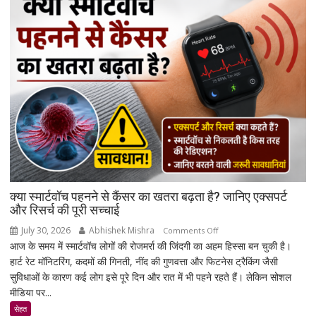
पर
बैंक
नहीं
कर
सकेंगे
आपका
मोबाइल-
लैपटॉप
लॉक,
1
जनवरी
2027
से
क्या स्मार्टवॉच पहनने से कैंसर का खतरा बढ़ता है? जानिए एक्सपर्ट
लागू
और रिसर्च की पूरी सच्चाई
होंगे
July 30, 2026
Abhishek Mishra
on
Comments Off
नए
आज के समय में स्मार्टवॉच लोगों की रोजमर्रा की जिंदगी का अहम हिस्सा बन चुकी है।
क्या
नियम
हार्ट रेट मॉनिटरिंग, कदमों की गिनती, नींद की गुणवत्ता और फिटनेस ट्रैकिंग जैसी
स्मार्टवॉच
सुविधाओं के कारण कई लोग इसे पूरे दिन और रात में भी पहने रहते हैं। लेकिन सोशल
पहनने
मीडिया पर...
से
कैंसर
सेहत