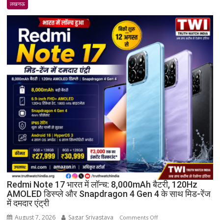
व्यापार
लखनऊ
मण्डल
का
भव्य
शपथ
ग्रहण
समारोह
हुआ
संपन्न
Redmi Note 17 भारत में लॉन्च: 8,000mAh बैटरी, 120Hz
AMOLED डिस्प्ले और Snapdragon 4 Gen 4 के साथ मिड-रेंज
में दमदार एंट्री
August 7, 2026
Sagar Srivastava
on
Comments Off