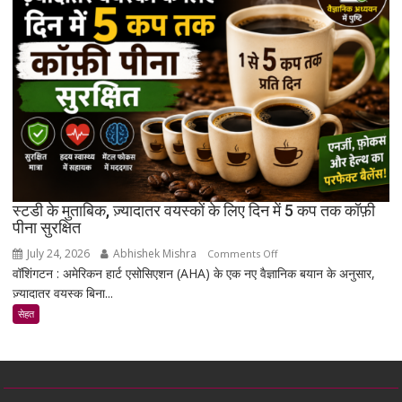
है
जो
उम्र
बढ़ने
के
साथ
मांसपेशियों
की
मरम्मत
को
बेहतर
स्टडी के मुताबिक, ज़्यादातर वयस्कों के लिए दिन में 5 कप तक कॉफ़ी
बना
पीना सुरक्षित
सकता
July 24, 2026
Abhishek Mishra
on
Comments Off
है
वॉशिंगटन : अमेरिकन हार्ट एसोसिएशन (AHA) के एक नए वैज्ञानिक बयान के अनुसार,
स्टडी
ज़्यादातर वयस्क बिना...
के
मुताबिक,
सेहत
ज़्यादातर
वयस्कों
के
लिए