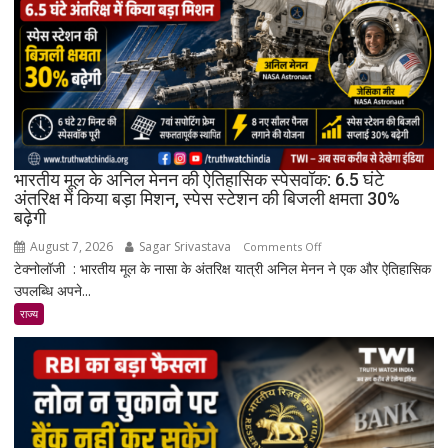
AMOLED
डिस्प्ले
और
Snapdragon
4
Gen
4
के
भारतीय मूल के अनिल मेनन की ऐतिहासिक स्पेसवॉक: 6.5 घंटे
साथ
अंतरिक्ष में किया बड़ा मिशन, स्पेस स्टेशन की बिजली क्षमता 30%
बढ़ेगी
मिड-
रेंज
August 7, 2026
Sagar Srivastava
on
Comments Off
में
टेक्नोलॉजी : भारतीय मूल के नासा के अंतरिक्ष यात्री अनिल मेनन ने एक और ऐतिहासिक
भारतीय
दमदार
उपलब्धि अपने...
मूल
एंट्री
के
राज्य
अनिल
मेनन
की
ऐतिहासिक
स्पेसवॉक:
6.5