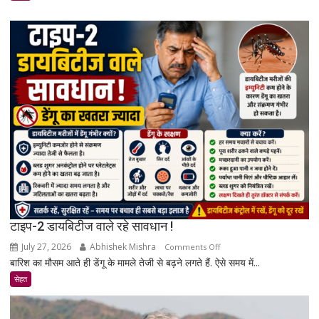
का
खतरा
बढ़ता
है?
जानिए
एक्सपर्ट
और
रिसर्च
की
पूरी
सच्चाई
टाइप-2 डायबिटीज वाले रहे सावधान !
July 27, 2026
Abhishek Mishra
on
Comments Off
बारिश का मौसम आते ही डेंगू के मामले तेजी से बढ़ने लगते हैं. ऐसे समय में...
टाइप-2
डायबिटीज
सेहत
वाले
रहे