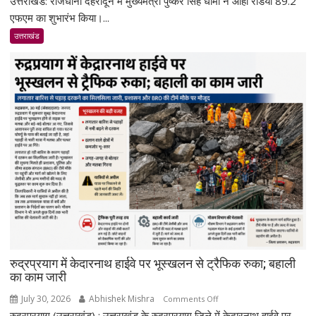
उत्तराखंड: राजधानी देहरादून में मुख्यमंत्री पुष्कर सिंह धामी ने ओहो रेडियो 89.2
में
एफएम का शुभारंभ किया।...
ओहो
उत्तराखंड
रेडियो
89.2
एफएम
का
शुभारंभ,
सीएम
धामी
बोले-
जनजागरूकता
का
सशक्त
माध्यम
बनेगा
रेडियो
रुद्रप्रयाग में केदारनाथ हाईवे पर भूस्खलन से ट्रैफिक रुका; बहाली
का काम जारी
July 30, 2026
Abhishek Mishra
on
Comments Off
रुद्रप्रयाग (उत्तराखंड) : उत्तराखंड के रुद्रप्रयाग जिले में केदारनाथ हाईवे पर
रुद्रप्रयाग