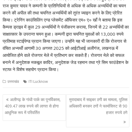
A
o
a
dI
st
t
c
Li
राज कुमार यादव ने कम्पनी के प्रतिनिधियों से अधिक से अधिक अभ्यर्थियों का चयन
करने की अपील की तथा चयनित अभ्यर्थियों को तुरंत ज्वाइन करने के लिए प्रेरित
p
o
m
n
h
n
किया। ट्रेनिंग काउंसिलिंग एण्ड प्लेसमेंट ऑफिसर एम० ए० खाँ ने बताया कि इस
p
k
at
k
कैम्पस ड्राइव में कुल 29 अभ्यर्थियों ने पंजीकरण कराया, जिनमें से 22 अभ्यर्थियों का
साक्षात्कार के उपरान्त चयन हुआ। कम्पनी द्वारा चयनित युवाओं को 13,000 रुपये
प्रतिमाह स्टाईपेण्ड प्रदान किया जाएगा। उन्होंने यह भी जानकारी दी कि रोजगार से
वंचित अभ्यर्थी आगामी 30 अगस्त 2025 को आईटीआई अलीगंज, लखनऊ में
आयोजित होने वाले रोजगार मेले में प्रतिभाग कर सकते हैं। रोजगार मेले को सफल
बनाने में अनुदेशक मकबूल कादिर, अनुदेशक जेड रहमान तथा ग्रे सिम फाउंडेशन के
स्टाफ ने विशेष सहयोग प्रदान किया।
उत्तराखंड
ITI Lucknow
Post
अलीगढ़ के गांधी पार्क का पुनर्विकास,
मुरादाबाद में साइबर ठगी का मामला, पुलिस
navigation
409.47 लाख रुपये की लागत से होगा
अधिकारी बनकर ठगों ने फार्मासिस्ट से 90
आधुनिक रूप में परिवर्तित
हजार रुपये ठगे