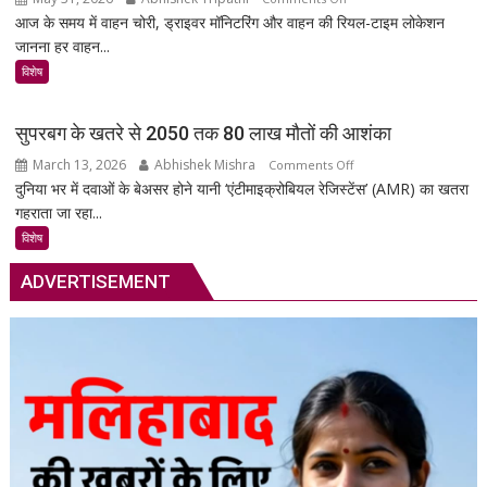
आज के समय में वाहन चोरी, ड्राइवर मॉनिटरिंग और वाहन की रियल-टाइम लोकेशन
MSR
जानना हर वाहन...
Technology:
आपकी
विशेष
गाड़ी
की
सुपरबग के खतरे से 2050 तक 80 लाख मौतों की आशंका
सुरक्षा
March 13, 2026
Abhishek Mishra
on
Comments Off
का
दुनिया भर में दवाओं के बेअसर होने यानी ‘एंटीमाइक्रोबियल रेजिस्टेंस’ (AMR) का खतरा
सुपरबग
स्मार्ट
गहराता जा रहा...
के
समाधान,
खतरे
अब
विशेष
से
हर
ADVERTISEMENT
2050
पल
तक
रहेगी
80
आपकी
लाख
निगरानी
मौतों
में
की
आशंका