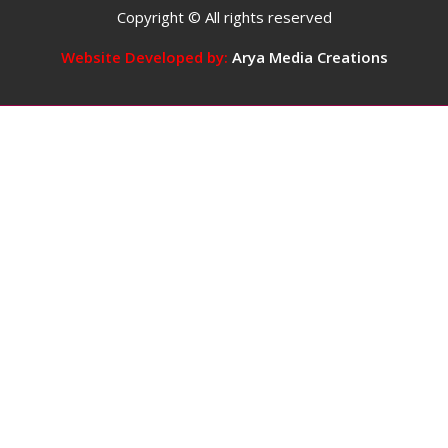
दिन
Copyright © All rights reserved
में
5
Website Developed by:
Arya Media Creations
कप
तक
कॉफ़ी
पीना
सुरक्षित