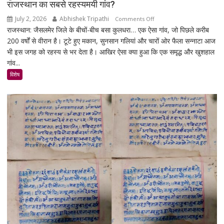
30%
राजस्थान का सबसे रहस्यमयी गांव?
बढ़ेगी
July 2, 2026
Abhishek Tripathi
on
Comments Off
राजस्थान: जैसलमेर जिले के बीचों-बीच बसा कुलधरा… एक ऐसा गांव, जो पिछले करीब
कुलधरा:
200 वर्षों से वीरान है। टूटे हुए मकान, सुनसान गलियां और चारों ओर फैला सन्नाटा आज
एक
भी इस जगह को रहस्य से भर देता है। आखिर ऐसा क्या हुआ कि एक समृद्ध और खुशहाल
रात
गांव...
में
उजड़ा
विशेष
पूरा
गाँव!
200
साल
बाद
भी
क्यों
नहीं
बसा
राजस्थान
का
सबसे
रहस्यमयी