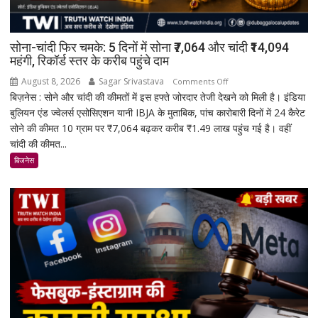
सोना-चांदी फिर चमके: 5 दिनों में सोना ₹7,064 और चांदी ₹14,094
महंगी, रिकॉर्ड स्तर के करीब पहुंचे दाम
August 8, 2026
Sagar Srivastava
on
Comments Off
बिज़नेस : सोने और चांदी की कीमतों में इस हफ्ते जोरदार तेजी देखने को मिली है। इंडिया
सोना-
बुलियन एंड ज्वेलर्स एसोसिएशन यानी IBJA के मुताबिक, पांच कारोबारी दिनों में 24 कैरेट
चांदी
सोने की कीमत 10 ग्राम पर ₹7,064 बढ़कर करीब ₹1.49 लाख पहुंच गई है। वहीं
फिर
चांदी की कीमत...
चमके:
5
बिजनेस
दिनों
में
सोना
₹7,064
और
चांदी
₹14,094
महंगी,
रिकॉर्ड
स्तर