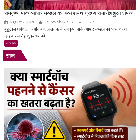
लेकर
सरकार
रामकृष्ण पार्क व्यापार मण्डल का भव्य शपथ ग्रहण समारोह हुआ संपन्न
पर
August 7, 2026
Gaurav Shukla
on
Comments Off
साधा
बुद्धूलाल धर्मशाला अमीनाबाद लखनऊ में रामकृष्ण पार्क व्यापार मण्डल का भव्य शपथ
रामकृष्ण
निशाना
ग्रहण समारोह शुक्रवार को...
पार्क
व्यापार
लखनऊ
मण्डल
सेहत
का
भव्य
शपथ
ग्रहण
समारोह
हुआ
संपन्न