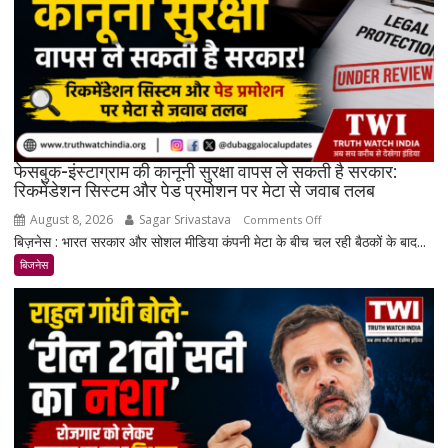
महंगी,
रिकॉर्ड
स्तर
के
करीब
पहुंचे
दाम
फेसबुक-इंस्टाग्राम की कानूनी सुरक्षा वापस ले सकती है सरकार:
रिकमेंडेशन सिस्टम और पेड प्रमोशन पर मेटा से जवाब तलब
August 8, 2026
Sagar Srivastava
on
Comments Off
बिज़नेस : भारत सरकार और सोशल मीडिया कंपनी मेटा के बीच चल रही बैठकों के बाद...
फेसबुक-
इंस्टाग्राम
बिजनेस
की
कानूनी
सुरक्षा
वापस
ले
सकती
है
सरकार: