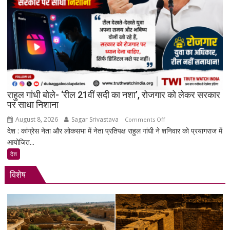
रिकमेंडेशन
सिस्टम
और
पेड
प्रमोशन
पर
मेटा
से
राहुल गांधी बोले- ‘रील 21वीं सदी का नशा’, रोजगार को लेकर सरकार
जवाब
पर साधा निशाना
तलब
August 8, 2026
Sagar Srivastava
on
Comments Off
देश : कांग्रेस नेता और लोकसभा में नेता प्रतिपक्ष राहुल गांधी ने शनिवार को प्रयागराज में
राहुल
आयोजित...
गांधी
बोले-
देश
‘रील
विशेष
21वीं
सदी
का
नशा’,
रोजगार