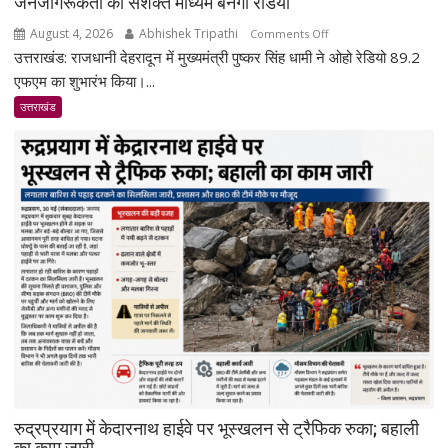
जनजागरूकता का सशक्त माध्यम बनेगा रेडियो
August 4, 2026
Abhishek Tripathi
on
Comments Off
उत्तराखंड: राजधानी देहरादून में मुख्यमंत्री पुष्कर सिंह धामी ने ओहो रेडियो 89.2
देहरादून
में
एफएम का शुभारंभ किया।...
ओहो
उत्तराखंड
रेडियो
89.2
एफएम
का
शुभारंभ,
सीएम
धामी
बोले-
जनजागरूकता
का
सशक्त
माध्यम
बनेगा
रेडियो
रुद्रप्रयाग में केदारनाथ हाईवे पर भूस्खलन से ट्रैफिक रुका; बहाली
का काम जारी