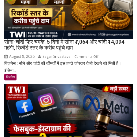
सोना-चांदी फिर चमके: 5 दिनों में सोना ₹7,064 और चांदी ₹14,094
महंगी, रिकॉर्ड स्तर के करीब पहुंचे दाम
August 8, 2026
Sagar Srivastava
on
Comments Off
बिज़नेस : सोने और चांदी की कीमतों में इस हफ्ते जोरदार तेजी देखने को मिली है।
सोना-
इंडिया...
चांदी
फिर
बिजनेस
चमके:
5
दिनों
में
सोना
₹7,064
और
चांदी
₹14,094