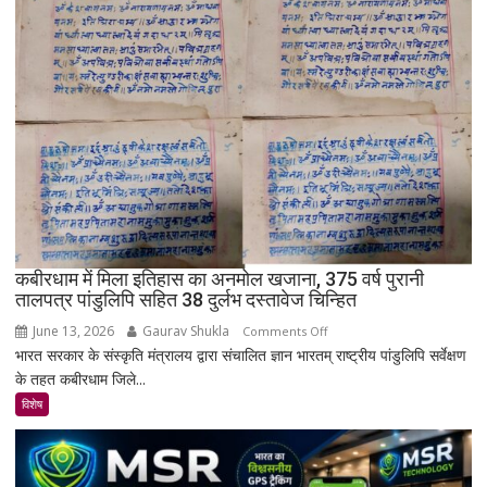
200
साल
बाद
भी
क्यों
नहीं
बसा
राजस्थान
का
सबसे
रहस्यमयी
गांव?
कबीरधाम में मिला इतिहास का अनमोल खजाना, 375 वर्ष पुरानी
तालपत्र पांडुलिपि सहित 38 दुर्लभ दस्तावेज चिन्हित
June 13, 2026
Gaurav Shukla
on
Comments Off
भारत सरकार के संस्कृति मंत्रालय द्वारा संचालित ज्ञान भारतम् राष्ट्रीय पांडुलिपि सर्वेक्षण
कबीरधाम
के तहत कबीरधाम जिले...
में
मिला
विशेष
इतिहास
का
अनमोल