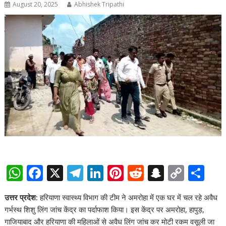
August 20, 2025
Abhishek Tripathi
W
F
X
T
Li
Pi
R
S
C
S
h
ac
el
n
nt
e
n
o
h
उत्तर प्रदेश:
हरियाणा स्वास्थ्य विभाग की टीम ने अमरोहा में एक घर में चल रहे अवैध
at
e
e
k
er
d
a
p
ar
गर्भस्थ शिशु लिंग जांच केंद्र का पर्दाफाश किया। इस केंद्र पर अमरोहा, हापुड़,
s
b
gr
e
e
di
p
y
e
गाजियाबाद और हरियाणा की महिलाओं से अवैध लिंग जांच कर मोटी रकम वसूली जा