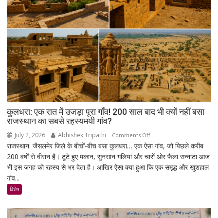
को
लेकर
सरकार
पर
साधा
निशाना
कुलधरा: एक रात में उजड़ा पूरा गाँव! 200 साल बाद भी क्यों नहीं बसा
राजस्थान का सबसे रहस्यमयी गांव?
July 2, 2026
Abhishek Tripathi
on
Comments Off
राजस्थान: जैसलमेर जिले के बीचों-बीच बसा कुलधरा… एक ऐसा गांव, जो पिछले करीब
कुलधरा:
200 वर्षों से वीरान है। टूटे हुए मकान, सुनसान गलियां और चारों ओर फैला सन्नाटा आज
एक
भी इस जगह को रहस्य से भर देता है। आखिर ऐसा क्या हुआ कि एक समृद्ध और खुशहाल
रात
गांव...
में
उजड़ा
विशेष
पूरा
गाँव!