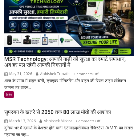
खजाना,
375
वर्ष
पुरानी
तालपत्र
पांडुलिपि
सहित
38
दुर्लभ
MSR Technology: आपकी गाड़ी की सुरक्षा का स्मार्ट समाधान,
अब हर पल रहेगी आपकी निगरानी में
दस्तावेज
चिन्हित
May 31, 2026
Abhishek Tripathi
on
Comments Off
आज के समय में वाहन चोरी, ड्राइवर मॉनिटरिंग और वाहन की रियल-टाइम लोकेशन
MSR
जानना हर वाहन...
Technology:
आपकी
विशेष
गाड़ी
की
सुपरबग के खतरे से 2050 तक 80 लाख मौतों की आशंका
सुरक्षा
March 13, 2026
Abhishek Mishra
on
Comments Off
का
दुनिया भर में दवाओं के बेअसर होने यानी ‘एंटीमाइक्रोबियल रेजिस्टेंस’ (AMR) का खतरा
सुपरबग
स्मार्ट
गहराता जा रहा...
के
समाधान,