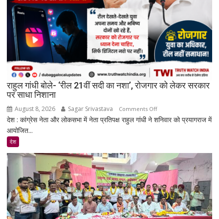
रिकमेंडेशन
सिस्टम
और
पेड
प्रमोशन
पर
मेटा
से
राहुल गांधी बोले- ‘रील 21वीं सदी का नशा’, रोजगार को लेकर सरकार
जवाब
पर साधा निशाना
तलब
August 8, 2026
Sagar Srivastava
on
Comments Off
देश : कांग्रेस नेता और लोकसभा में नेता प्रतिपक्ष राहुल गांधी ने शनिवार को प्रयागराज में
राहुल
आयोजित...
गांधी
बोले-
देश
‘रील
21वीं
सदी
का
नशा’,
रोजगार
को