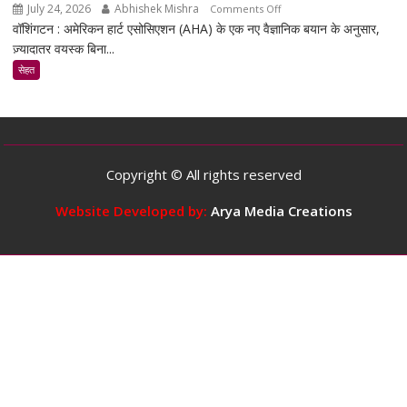
July 24, 2026
Abhishek Mishra
on
Comments Off
जो
वॉशिंगटन : अमेरिकन हार्ट एसोसिएशन (AHA) के एक नए वैज्ञानिक बयान के अनुसार,
स्टडी
उम्र
ज़्यादातर वयस्क बिना...
के
बढ़ने
मुताबिक,
सेहत
के
ज़्यादातर
साथ
वयस्कों
मांसपेशियों
के
की
लिए
मरम्मत
दिन
को
Copyright © All rights reserved
में
बेहतर
5
Website Developed by:
Arya Media Creations
बना
कप
सकता
तक
है
कॉफ़ी
पीना
सुरक्षित