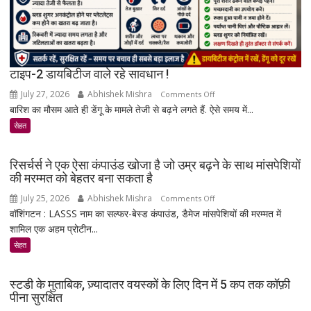
सच्चाई
टाइप-2 डायबिटीज वाले रहे सावधान !
July 27, 2026
Abhishek Mishra
on
Comments Off
बारिश का मौसम आते ही डेंगू के मामले तेजी से बढ़ने लगते हैं. ऐसे समय में...
टाइप-2
डायबिटीज
सेहत
वाले
रहे
रिसर्चर्स ने एक ऐसा कंपाउंड खोजा है जो उम्र बढ़ने के साथ मांसपेशियों
सावधान
की मरम्मत को बेहतर बना सकता है
!
July 25, 2026
Abhishek Mishra
on
Comments Off
वॉशिंगटन : LASSS नाम का सल्फर-बेस्ड कंपाउंड, डैमेज मांसपेशियों की मरम्मत में
रिसर्चर्स
शामिल एक अहम प्रोटीन...
ने
एक
सेहत
ऐसा
कंपाउंड
स्टडी के मुताबिक, ज़्यादातर वयस्कों के लिए दिन में 5 कप तक कॉफ़ी
खोजा
पीना सुरक्षित
है