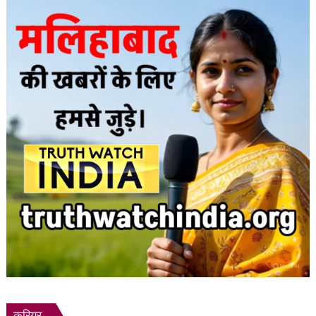
मौतों
में
की
आशंका
करियर