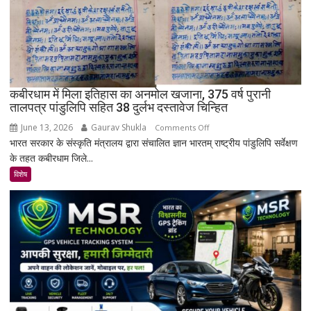
बसा
राजस्थान
का
सबसे
रहस्यमयी
गांव?
कबीरधाम में मिला इतिहास का अनमोल खजाना, 375 वर्ष पुरानी
तालपत्र पांडुलिपि सहित 38 दुर्लभ दस्तावेज चिन्हित
June 13, 2026
Gaurav Shukla
on
Comments Off
भारत सरकार के संस्कृति मंत्रालय द्वारा संचालित ज्ञान भारतम् राष्ट्रीय पांडुलिपि सर्वेक्षण
कबीरधाम
के तहत कबीरधाम जिले...
में
मिला
विशेष
इतिहास
का
अनमोल
खजाना,
375
वर्ष
पुरानी
तालपत्र
पांडुलिपि