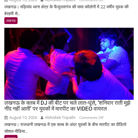
लखनऊ। मड़ियांव थाना क्षेत्र के फैजुल्लागंज की मामा कॉलोनी में 22 वर्षीय युवक की
डेढ़
लखनऊ
बेरहमी से...
करोड़
में
की
युवक
लखनऊ
जमीन
के
का
पेट
विवाद
में
रॉड
घोंपकर
हत्या:
मां
की
पायल
बेचने
की
बात
लखनऊ के क्लब में DJ की बीट पर चले लात-घूंसे, ‘शनिवार राती मुझे
नींद नहीं आती’ पर युवकों में मारपीट का VIDEO वायरल
घर
बताने
August 10, 2026
Abhishek Tripathi
on
Comments Off
पर
लखनऊ। राजधानी लखनऊ में एक क्लब के अंदर युवकों के बीच मारपीट का वीडियो
लखनऊ
दोस्त
सोशल मीडिया...
के
ने
क्लब