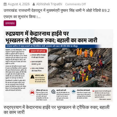
August 4, 2026
Abhishek Tripathi
on
Comments Off
उत्तराखंड: राजधानी देहरादून में मुख्यमंत्री पुष्कर सिंह धामी ने ओहो रेडियो 89.2
देहरादून
में
एफएम का शुभारंभ किया।...
ओहो
उत्तराखंड
रेडियो
89.2
एफएम
का
शुभारंभ,
सीएम
धामी
बोले-
जनजागरूकता
का
सशक्त
माध्यम
बनेगा
रेडियो
रुद्रप्रयाग में केदारनाथ हाईवे पर भूस्खलन से ट्रैफिक रुका; बहाली
का काम जारी