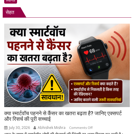
लखनऊ
पिता
में
संग
सेहत
DJ
मिलकर
की
मार
बीट
डाला
पर
चले
लात-
घूंसे,
‘शनिवार
राती
मुझे
नींद
नहीं
आती’
पर
युवकों
में
क्या स्मार्टवॉच पहनने से कैंसर का खतरा बढ़ता है? जानिए एक्सपर्ट
मारपीट
और रिसर्च की पूरी सच्चाई
का
July 30, 2026
Abhishek Mishra
on
Comments Off
VIDEO
क्या