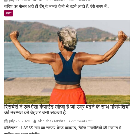
बारिश का मौसम आते ही डेंगू के मामले तेजी से बढ़ने लगते हैं. ऐसे समय में...
टाइप-2
डायबिटीज
सेहत
वाले
रहे
सावधान
!
रिसर्चर्स ने एक ऐसा कंपाउंड खोजा है जो उम्र बढ़ने के साथ मांसपेशियों
की मरम्मत को बेहतर बना सकता है
July 25, 2026
Abhishek Mishra
on
Comments Off
वॉशिंगटन : LASSS नाम का सल्फर-बेस्ड कंपाउंड, डैमेज मांसपेशियों की मरम्मत में
रिसर्चर्स
ने