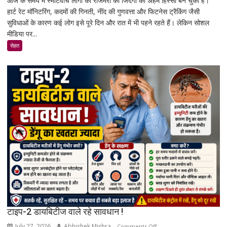
आज के समय में स्मार्टवॉच लोगों की रोजमर्रा की जिंदगी का अहम हिस्सा बन चुकी है।
वायरल
हार्ट रेट मॉनिटरिंग, कदमों की गिनती, नींद की गुणवत्ता और फिटनेस ट्रैकिंग जैसी
स्मार्टवॉच
सुविधाओं के कारण कई लोग इसे पूरे दिन और रात में भी पहने रहते हैं। लेकिन सोशल
पहनने
मीडिया पर...
से
कैंसर
सेहत
का
खतरा
बढ़ता
है?
जानिए
एक्सपर्ट
और
रिसर्च
की
पूरी
सच्चाई
टाइप-2 डायबिटीज वाले रहे सावधान !
July 27, 2026
Abhishek Mishra
on
Comments Off