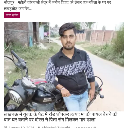
सीतापुर। महोली कोतवाली क्षेत्र में जमीन विवाद को लेकर एक महिला के घर पर
सीतापुर
मांग
ताबड़तोड़ फायरिंग...
में
IPS
उत्तर प्रदेश
के
पिता
पर
25
राउंड
फायरिंग
कराने
का
आरोप:
महिला
बोली-
घर
से
खींचकर
हत्या
लखनऊ में युवक के पेट में रॉड घोंपकर हत्या: मां की पायल बेचने की
की
बात घर बताने पर दोस्त ने पिता संग मिलकर मार डाला
धमकी
दी,
August 10, 2026
Abhishek Tripathi
on
Comments Off