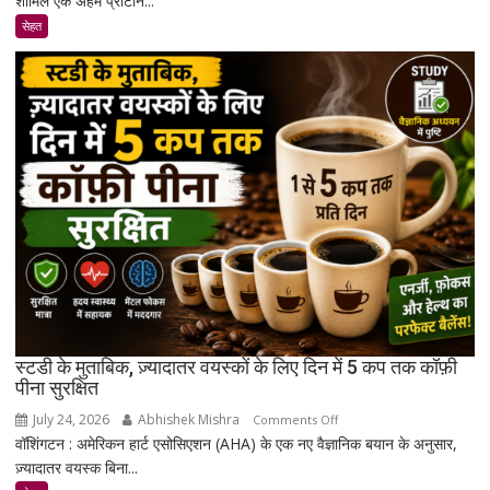
शामिल एक अहम प्रोटीन...
एक
सेहत
ऐसा
कंपाउंड
खोजा
है
जो
उम्र
बढ़ने
के
साथ
मांसपेशियों
की
मरम्मत
को
बेहतर
स्टडी के मुताबिक, ज़्यादातर वयस्कों के लिए दिन में 5 कप तक कॉफ़ी
बना
पीना सुरक्षित
सकता
July 24, 2026
Abhishek Mishra
on
Comments Off
है
वॉशिंगटन : अमेरिकन हार्ट एसोसिएशन (AHA) के एक नए वैज्ञानिक बयान के अनुसार,
स्टडी
ज़्यादातर वयस्क बिना...
के