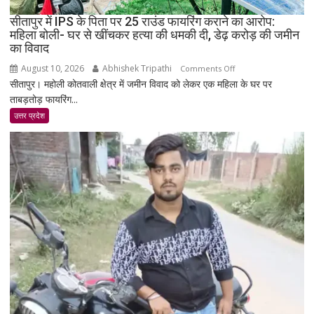
प्रदर्शन;
सीतापुर में IPS के पिता पर 25 राउंड फायरिंग कराने का आरोप:
CGL
महिला बोली- घर से खींचकर हत्या की धमकी दी, डेढ़ करोड़ की जमीन
परीक्षा
का विवाद
रद्द
August 10, 2026
Abhishek Tripathi
on
कर
Comments Off
सीतापुर। महोली कोतवाली क्षेत्र में जमीन विवाद को लेकर एक महिला के घर पर
सीतापुर
CBI
ताबड़तोड़ फायरिंग...
में
जांच
IPS
की
उत्तर प्रदेश
के
मांग
पिता
पर
25
राउंड
फायरिंग
कराने
का
आरोप:
महिला
बोली-
घर