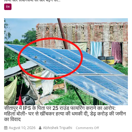
विधानसभा
देश
घेराव:
बैरिकेडिंग
तोड़कर
आगे
बढ़े
हजारों
छात्र,
वाटर
कैनन
के
बीच
प्रदर्शन;
CGL
परीक्षा
रद्द
सीतापुर में IPS के पिता पर 25 राउंड फायरिंग कराने का आरोप:
कर
महिला बोली- घर से खींचकर हत्या की धमकी दी, डेढ़ करोड़ की जमीन
CBI
का विवाद
जांच
August 10, 2026
Abhishek Tripathi
on
Comments Off
की