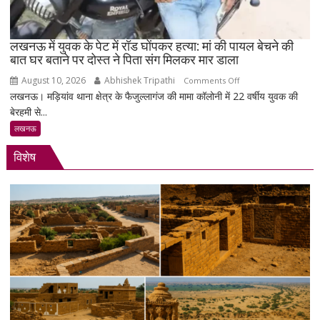
से
खींचकर
हत्या
लखनऊ में युवक के पेट में रॉड घोंपकर हत्या: मां की पायल बेचने की
की
बात घर बताने पर दोस्त ने पिता संग मिलकर मार डाला
धमकी
दी,
August 10, 2026
Abhishek Tripathi
on
Comments Off
लखनऊ। मड़ियांव थाना क्षेत्र के फैजुल्लागंज की मामा कॉलोनी में 22 वर्षीय युवक की
डेढ़
लखनऊ
बेरहमी से...
करोड़
में
की
युवक
लखनऊ
जमीन
के
विशेष
का
पेट
विवाद
में
रॉड
घोंपकर
हत्या:
मां
की
पायल
बेचने
की
बात