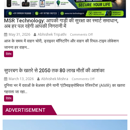
सहित
38
दुर्लभ
MSR Technology: आपकी गाड़ी की सुरक्षा का स्मार्ट समाधान,
अब हर पल रहेगी आपकी निगरानी में
दस्तावेज
चिन्हित
May 31, 2026
Abhishek Tripathi
on
Comments Off
आज के समय में वाहन चोरी, ड्राइवर मॉनिटरिंग और वाहन की रियल-टाइम लोकेशन
MSR
जानना हर वाहन...
Technology:
आपकी
विशेष
गाड़ी
की
सुपरबग के खतरे से 2050 तक 80 लाख मौतों की आशंका
सुरक्षा
March 13, 2026
Abhishek Mishra
on
Comments Off
का
दुनिया भर में दवाओं के बेअसर होने यानी ‘एंटीमाइक्रोबियल रेजिस्टेंस’ (AMR) का खतरा
सुपरबग
स्मार्ट
गहराता जा रहा...
के
समाधान,
खतरे
अब
विशेष
से
हर
ADVERTISEMENT
2050
पल
तक
रहेगी
80
आपकी
लाख
निगरानी