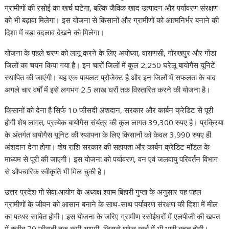
A
o
a
dI
st
t
c
Li
ग्रामीणों की रसोई का खर्च घटेगा, बल्कि जैविक खाद उत्पादन और पर्यावरण संरक्षण
को भी बढ़ावा मिलेगा। इस योजना से किसानों और ग्रामीणों को आत्मनिर्भर बनाने की
p
o
m
n
h
n
दिशा में बड़ा बदलाव देखने को मिलेगा।
p
k
at
k
योजना के पहले चरण को लागू करने के लिए अयोध्या, वाराणसी, गोरखपुर और गोंडा
जिलों का चयन किया गया है। इन चारों जिलों में कुल 2,250 घरेलू बायोगैस यूनिटें
स्थापित की जाएंगी। यह एक पायलट प्रोजेक्ट है और इन जिलों में सफलता के बाद
अगले चार वर्षों में इसे लगभग 2.5 लाख घरों तक विस्तारित करने की योजना है।
किसानों को देना है सिर्फ 10 फीसदी अंशदान, सरकार और कार्बन क्रेडिट से पूरी
होगी शेष लागत, प्रत्येक बायोगैस संयंत्र की कुल लागत 39,300 रुपए है। प्रक्रिया
के अंतर्गत बायोगैस यूनिट की स्थापना के लिए किसानों को केवल 3,990 रुपए ही
अंशदान देना होगा। शेष राशि सरकार की सहायता और कार्बन क्रेडिट मॉडल के
माध्यम से पूरी की जाएगी। इस योजना को पर्यावरण, वन एवं जलवायु परिवर्तन विभाग
से औपचारिक स्वीकृति भी मिल चुकी है।
उत्तर प्रदेश गो सेवा आयोग के अध्यक्ष श्याम बिहारी गुप्ता के अनुसार यह पहल
ग्रामीणों के जीवन को आसान बनाने के साथ-साथ पर्यावरण संरक्षण की दिशा में मील
का पत्थर साबित होगी। इस योजना के जरिए ग्रामीण रसोईघरों में एलपीजी की खपत
में करीब 70 फीसदी तक कमी आएगी, जिससे घरेलू खर्च में भी भारी बचत होगी।