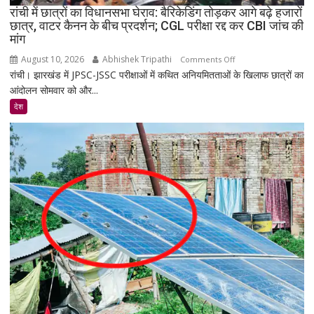
रांची में छात्रों का विधानसभा घेराव: बैरिकेडिंग तोड़कर आगे बढ़े हजारों
छात्र, वाटर कैनन के बीच प्रदर्शन; CGL परीक्षा रद्द कर CBI जांच की
मांग
August 10, 2026
Abhishek Tripathi
on
Comments Off
रांची। झारखंड में JPSC-JSSC परीक्षाओं में कथित अनियमितताओं के खिलाफ छात्रों का
रांची
आंदोलन सोमवार को और...
में
छात्रों
देश
का
विधानसभा
घेराव:
बैरिकेडिंग
तोड़कर
आगे
बढ़े
हजारों
छात्र,
वाटर
कैनन
के
बीच