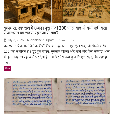
घर
बताने
पर
दोस्त
ने
कुलधरा: एक रात में उजड़ा पूरा गाँव! 200 साल बाद भी क्यों नहीं बसा
पिता
राजस्थान का सबसे रहस्यमयी गांव?
संग
July 2, 2026
Abhishek Tripathi
on
Comments Off
मिलकर
राजस्थान: जैसलमेर जिले के बीचों-बीच बसा कुलधरा… एक ऐसा गांव, जो पिछले करीब
कुलधरा:
मार
200 वर्षों से वीरान है। टूटे हुए मकान, सुनसान गलियां और चारों ओर फैला सन्नाटा आज
एक
डाला
भी इस जगह को रहस्य से भर देता है। आखिर ऐसा क्या हुआ कि एक समृद्ध और खुशहाल
रात
गांव...
में
उजड़ा
विशेष
पूरा
गाँव!
200
साल
बाद
भी
क्यों
नहीं