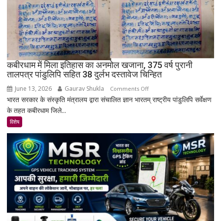
बसा
राजस्थान
का
सबसे
रहस्यमयी
गांव?
कबीरधाम में मिला इतिहास का अनमोल खजाना, 375 वर्ष पुरानी
तालपत्र पांडुलिपि सहित 38 दुर्लभ दस्तावेज चिन्हित
June 13, 2026
Gaurav Shukla
on
Comments Off
भारत सरकार के संस्कृति मंत्रालय द्वारा संचालित ज्ञान भारतम् राष्ट्रीय पांडुलिपि सर्वेक्षण
कबीरधाम
के तहत कबीरधाम जिले...
में
मिला
विशेष
इतिहास
का
अनमोल
खजाना,
375
वर्ष
पुरानी
तालपत्र
पांडुलिपि