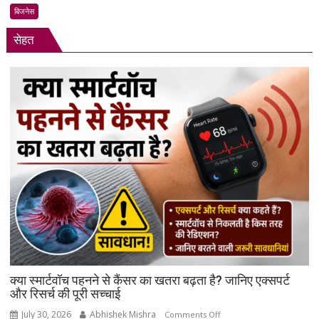
बड़ा
बिजनेस
फैसला:
सेहत
लोन
न
चुकाने
पर
बैंक
नहीं
कर
सकेंगे
आपका
मोबाइल-
लैपटॉप
लॉक,
1
जनवरी
2027
से
क्या स्मार्टवॉच पहनने से कैंसर का खतरा बढ़ता है? जानिए एक्सपर्ट
लागू
और रिसर्च की पूरी सच्चाई
होंगे
July 30, 2026
Abhishek Mishra
on
Comments Off