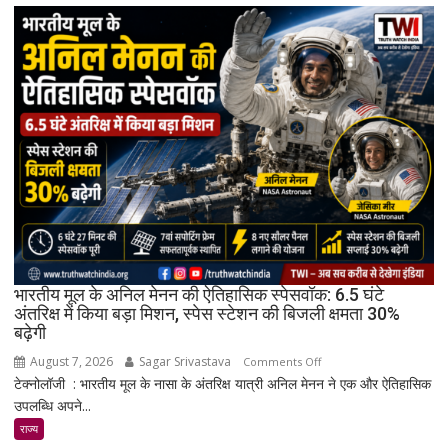
भारत
में
लॉन्च:
8,000mAh
बैटरी,
120Hz
AMOLED
डिस्प्ले
और
Snapdragon
4
Gen
4
के
भारतीय मूल के अनिल मेनन की ऐतिहासिक स्पेसवॉक: 6.5 घंटे
साथ
अंतरिक्ष में किया बड़ा मिशन, स्पेस स्टेशन की बिजली क्षमता 30%
बढ़ेगी
मिड-
रेंज
August 7, 2026
Sagar Srivastava
on
Comments Off
में
टेक्नोलॉजी : भारतीय मूल के नासा के अंतरिक्ष यात्री अनिल मेनन ने एक और ऐतिहासिक
भारतीय
दमदार
उपलब्धि अपने...
मूल
एंट्री
के
राज्य