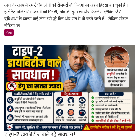
नए
आज के समय में स्मार्टवॉच लोगों की रोजमर्रा की जिंदगी का अहम हिस्सा बन चुकी है।
क्या
नियम
हार्ट रेट मॉनिटरिंग, कदमों की गिनती, नींद की गुणवत्ता और फिटनेस ट्रैकिंग जैसी
स्मार्टवॉच
सुविधाओं के कारण कई लोग इसे पूरे दिन और रात में भी पहने रहते हैं। लेकिन सोशल
पहनने
मीडिया पर...
से
कैंसर
सेहत
का
खतरा
बढ़ता
है?
जानिए
एक्सपर्ट
और
रिसर्च
की
पूरी
सच्चाई
टाइप-2 डायबिटीज वाले रहे सावधान !