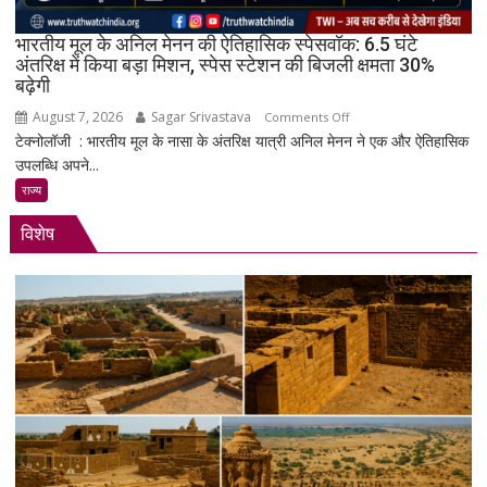
4
के
भारतीय मूल के अनिल मेनन की ऐतिहासिक स्पेसवॉक: 6.5 घंटे
साथ
अंतरिक्ष में किया बड़ा मिशन, स्पेस स्टेशन की बिजली क्षमता 30%
बढ़ेगी
मिड-
रेंज
August 7, 2026
Sagar Srivastava
on
Comments Off
में
टेक्नोलॉजी : भारतीय मूल के नासा के अंतरिक्ष यात्री अनिल मेनन ने एक और ऐतिहासिक
भारतीय
दमदार
उपलब्धि अपने...
मूल
एंट्री
के
राज्य
अनिल
विशेष
मेनन
की
ऐतिहासिक
स्पेसवॉक:
6.5
घंटे
अंतरिक्ष
में
किया
बड़ा
मिशन,