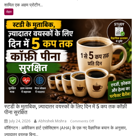
शामिल एक अहम प्रोटीन...
ने
एक
सेहत
ऐसा
कंपाउंड
खोजा
है
जो
उम्र
बढ़ने
के
साथ
मांसपेशियों
की
मरम्मत
को
बेहतर
स्टडी के मुताबिक, ज़्यादातर वयस्कों के लिए दिन में 5 कप तक कॉफ़ी
बना
पीना सुरक्षित
सकता
July 24, 2026
Abhishek Mishra
on
Comments Off
है
वॉशिंगटन : अमेरिकन हार्ट एसोसिएशन (AHA) के एक नए वैज्ञानिक बयान के अनुसार,
स्टडी
ज़्यादातर वयस्क बिना...
के