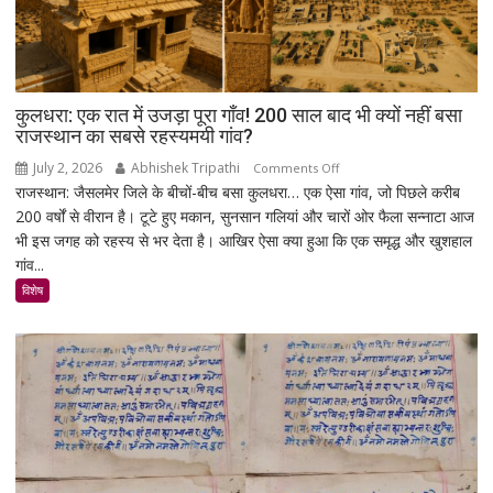
स्पेस
स्टेशन
की
बिजली
क्षमता
कुलधरा: एक रात में उजड़ा पूरा गाँव! 200 साल बाद भी क्यों नहीं बसा
30%
राजस्थान का सबसे रहस्यमयी गांव?
बढ़ेगी
July 2, 2026
Abhishek Tripathi
on
Comments Off
राजस्थान: जैसलमेर जिले के बीचों-बीच बसा कुलधरा… एक ऐसा गांव, जो पिछले करीब
कुलधरा:
200 वर्षों से वीरान है। टूटे हुए मकान, सुनसान गलियां और चारों ओर फैला सन्नाटा आज
एक
भी इस जगह को रहस्य से भर देता है। आखिर ऐसा क्या हुआ कि एक समृद्ध और खुशहाल
रात
गांव...
में
उजड़ा
विशेष
पूरा
गाँव!
200
साल
बाद
भी
क्यों
नहीं