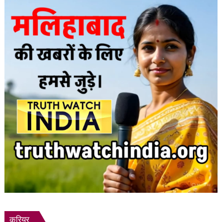
मौतों
में
की
आशंका
करियर