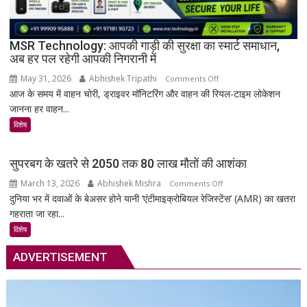
सहित
38
दुर्लभ
MSR Technology: आपकी गाड़ी की सुरक्षा का स्मार्ट समाधान,
अब हर पल रहेगी आपकी निगरानी में
दस्तावेज
चिन्हित
May 31, 2026
Abhishek Tripathi
on
Comments Off
आज के समय में वाहन चोरी, ड्राइवर मॉनिटरिंग और वाहन की रियल-टाइम लोकेशन
MSR
जानना हर वाहन...
Technology:
आपकी
विशेष
गाड़ी
की
सुपरबग के खतरे से 2050 तक 80 लाख मौतों की आशंका
सुरक्षा
March 13, 2026
Abhishek Mishra
on
Comments Off
का
दुनिया भर में दवाओं के बेअसर होने यानी ‘एंटीमाइक्रोबियल रेजिस्टेंस’ (AMR) का खतरा
सुपरबग
स्मार्ट
गहराता जा रहा...
के
समाधान,
खतरे
अब
विशेष
से
हर
ADVERTISEMENT
2050
पल
तक
रहेगी
80
आपकी
लाख
निगरानी