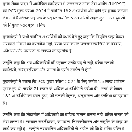
at
e
e
k
er
d
a
p
ar
मुख्य सेवक सदन में आयोजित कार्यक्रम में उत्तराखंड लोक सेवा आयोग (UKPSC)
s
b
gr
e
e
di
p
y
e
की PCS मुख्य परीक्षा-2024 में चयनित 182 अभ्यर्थियों और कृषि एवं कृषक कल्याण
A
o
a
dI
st
t
c
Li
विभाग में वैयक्तिक सहायक के पद पर चयनित 5 अभ्यर्थियों सहित कुल 187 युवाओं
को नियुक्ति पत्र प्रदान किए।
p
o
m
n
h
n
p
k
at
k
मुख्यमंत्री ने सभी चयनित अभ्यर्थियों को बधाई देते हुए कहा कि नियुक्ति पत्र केवल
सरकारी नौकरी का दस्तावेज नहीं, बल्कि सवा करोड़ उत्तराखंडवासियों के विश्वास,
अपेक्षाओं और जनसेवा के संकल्प का प्रतीक है।
उन्होंने कहा कि अब अधिकारियों की पहचान उनके पद से नहीं, बल्कि उनकी
कार्यशैली, संवेदनशीलता और जनता के प्रति समर्पण से होगी।
मुख्यमंत्री ने बताया कि PCS मुख्य परीक्षा-2024 के लिए करीब 1.5 लाख आवेदन
प्राप्त हुए थे, जबकि 71 हजार से अधिक अभ्यर्थियों ने परीक्षा दी। इनमें से केवल
182 अभ्यर्थियों का चयन हुआ, जो उनकी मेहनत, अनुशासन और प्रतिभा का प्रमाण
है।
उन्होंने कहा कि लोकतंत्र में अधिकारी का दायित्व शासन करना नहीं, बल्कि जनता की
सेवा करना है। सरकार सरलीकरण, समाधान, निस्तारीकरण और संतुष्टि के मंत्र पर
कार्य कर रही है। उन्होंने नवचयनित अधिकारियों से अपील की कि वे अंतिम पंक्ति में