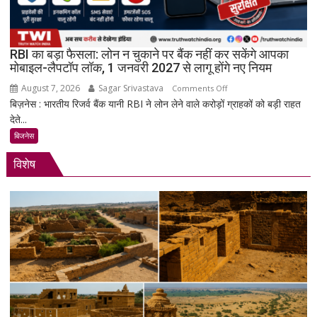
स्टेशन
की
बिजली
RBI का बड़ा फैसला: लोन न चुकाने पर बैंक नहीं कर सकेंगे आपका
क्षमता
मोबाइल-लैपटॉप लॉक, 1 जनवरी 2027 से लागू होंगे नए नियम
30%
August 7, 2026
Sagar Srivastava
on
बढ़ेगी
Comments Off
बिज़नेस : भारतीय रिजर्व बैंक यानी RBI ने लोन लेने वाले करोड़ों ग्राहकों को बड़ी राहत
RBI
देते...
का
बड़ा
बिजनेस
फैसला:
विशेष
लोन
न
चुकाने
पर
बैंक
नहीं
कर
सकेंगे
आपका
मोबाइल-