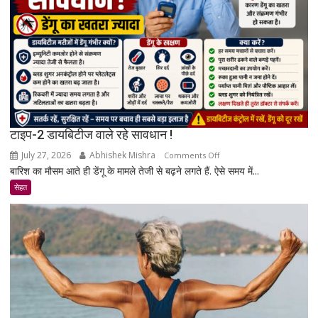
और
रिसर्च
की
पूरी
सच्चाई
टाइप-2 डायबिटीज वाले रहे सावधान !
July 27, 2026
Abhishek Mishra
on
Comments Off
बारिश का मौसम आते ही डेंगू के मामले तेजी से बढ़ने लगते हैं. ऐसे समय में...
टाइप-2
डायबिटीज
सेहत
वाले
रहे
सावधान
!