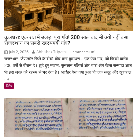
लैपटॉप
लॉक,
1
जनवरी
2027
से
कुलधरा: एक रात में उजड़ा पूरा गाँव! 200 साल बाद भी क्यों नहीं बसा
लागू
राजस्थान का सबसे रहस्यमयी गांव?
होंगे
July 2, 2026
Abhishek Tripathi
on
Comments Off
नए
राजस्थान: जैसलमेर जिले के बीचों-बीच बसा कुलधरा… एक ऐसा गांव, जो पिछले करीब
कुलधरा:
नियम
200 वर्षों से वीरान है। टूटे हुए मकान, सुनसान गलियां और चारों ओर फैला सन्नाटा आज
एक
भी इस जगह को रहस्य से भर देता है। आखिर ऐसा क्या हुआ कि एक समृद्ध और खुशहाल
रात
गांव...
में
उजड़ा
विशेष
पूरा
गाँव!
200
साल
बाद
भी
क्यों