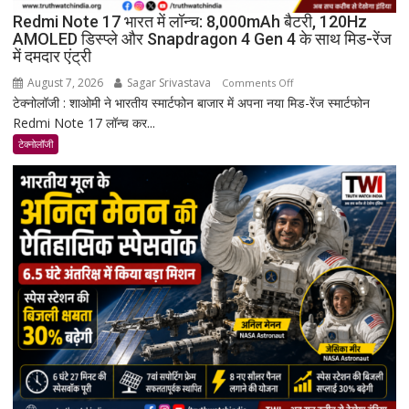
Redmi Note 17 भारत में लॉन्च: 8,000mAh बैटरी, 120Hz
AMOLED डिस्प्ले और Snapdragon 4 Gen 4 के साथ मिड-रेंज
में दमदार एंट्री
August 7, 2026
Sagar Srivastava
on
Comments Off
टेक्नोलॉजी : शाओमी ने भारतीय स्मार्टफोन बाजार में अपना नया मिड-रेंज स्मार्टफोन
Redmi
Redmi Note 17 लॉन्च कर...
Note
17
टेक्नोलॉजी
भारत
में
लॉन्च:
8,000mAh
बैटरी,
120Hz
AMOLED
डिस्प्ले
और
Snapdragon
4
Gen
4