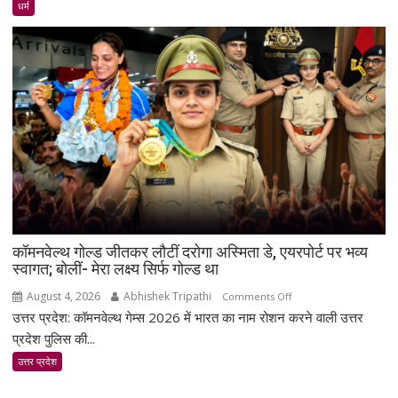
अगस्त
धर्म
2026
का
राशिफल
मंगलवार
|
श्रावण
मास,
कृष्ण
पक्ष
षष्ठी
कॉमनवेल्थ गोल्ड जीतकर लौटीं दरोगा अस्मिता डे, एयरपोर्ट पर भव्य
स्वागत; बोलीं- मेरा लक्ष्य सिर्फ गोल्ड था
August 4, 2026
Abhishek Tripathi
on
Comments Off
उत्तर प्रदेश: कॉमनवेल्थ गेम्स 2026 में भारत का नाम रोशन करने वाली उत्तर
कॉमनवेल्थ
गोल्ड
प्रदेश पुलिस की...
जीतकर
उत्तर प्रदेश
लौटीं
दरोगा