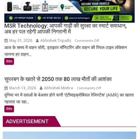
पांडुलिपि
सहित
38
दुर्लभ
MSR Technology: आपकी गाड़ी की सुरक्षा का स्मार्ट समाधान,
अब हर पल रहेगी आपकी निगरानी में
दस्तावेज
चिन्हित
May 31, 2026
Abhishek Tripathi
on
Comments Off
आज के समय में वाहन चोरी, ड्राइवर मॉनिटरिंग और वाहन की रियल-टाइम लोकेशन
MSR
जानना हर वाहन...
Technology:
आपकी
विशेष
गाड़ी
की
सुपरबग के खतरे से 2050 तक 80 लाख मौतों की आशंका
सुरक्षा
March 13, 2026
Abhishek Mishra
on
Comments Off
का
दुनिया भर में दवाओं के बेअसर होने यानी ‘एंटीमाइक्रोबियल रेजिस्टेंस’ (AMR) का खतरा
सुपरबग
स्मार्ट
गहराता जा रहा...
के
समाधान,
खतरे
अब
विशेष
से
हर
ADVERTISEMENT
2050
पल
तक
रहेगी
80
आपकी