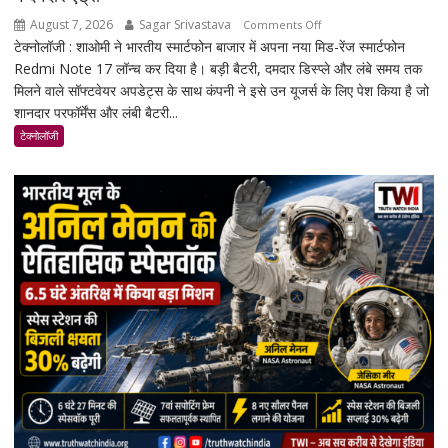
August 7, 2026
Sagar Srivastava
on
Comments Off
टेक्नोलॉजी : शाओमी ने भारतीय स्मार्टफोन बाजार में अपना नया मिड-रेंज स्मार्टफोन
Redmi
Redmi Note 17 लॉन्च कर दिया है। बड़ी बैटरी, दमदार डिस्प्ले और लंबे समय तक
Note
मिलने वाले सॉफ्टवेयर अपडेट्स के साथ कंपनी ने इसे उन यूजर्स के लिए पेश किया है जो
17
शानदार परफॉर्मेंस और लंबी बैटरी...
भारत
में
टेक्नोलॉजी
लॉन्च:
8,000mAh
बैटरी,
120Hz
AMOLED
डिस्प्ले
और
Snapdragon
4
Gen
4
के
साथ
मिड-