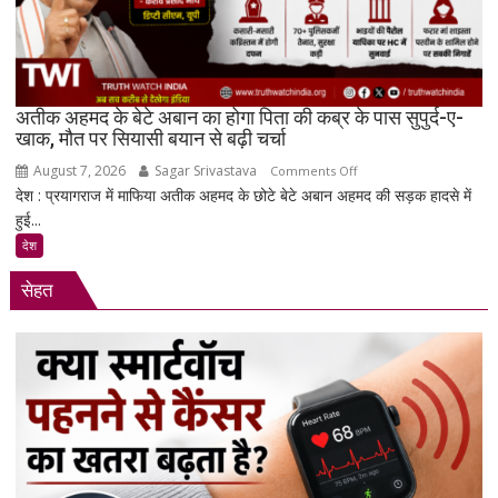
लॉक,
1
जनवरी
2027
अतीक अहमद के बेटे अबान का होगा पिता की कब्र के पास सुपुर्द-ए-
से
खाक, मौत पर सियासी बयान से बढ़ी चर्चा
लागू
August 7, 2026
Sagar Srivastava
on
होंगे
Comments Off
देश : प्रयागराज में माफिया अतीक अहमद के छोटे बेटे अबान अहमद की सड़क हादसे में
अतीक
नए
हुई...
अहमद
नियम
के
देश
बेटे
सेहत
अबान
का
होगा
पिता
की
कब्र
के
पास
सुपुर्द-