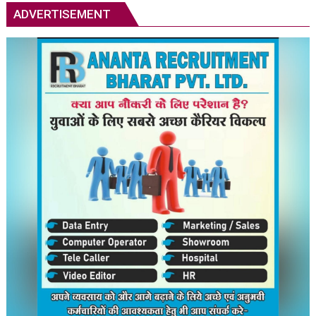
अस्मिता
ADVERTISEMENT
डे,
एयरपोर्ट
पर
भव्य
स्वागत;
बोलीं-
मेरा
लक्ष्य
सिर्फ
गोल्ड
था