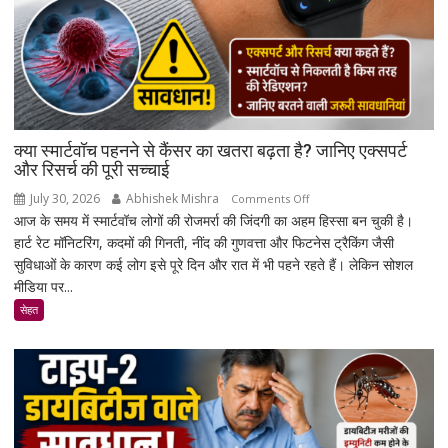
ए-
खाक,
मौत
पर
सियासी
बयान
से
क्या स्मार्टवॉच पहनने से कैंसर का खतरा बढ़ता है? जानिए एक्सपर्ट
बढ़ी
और रिसर्च की पूरी सच्चाई
चर्चा
July 30, 2026
Abhishek Mishra
on
Comments Off
आज के समय में स्मार्टवॉच लोगों की रोजमर्रा की जिंदगी का अहम हिस्सा बन चुकी है।
क्या
हार्ट रेट मॉनिटरिंग, कदमों की गिनती, नींद की गुणवत्ता और फिटनेस ट्रैकिंग जैसी
स्मार्टवॉच
सुविधाओं के कारण कई लोग इसे पूरे दिन और रात में भी पहने रहते हैं। लेकिन सोशल
पहनने
मीडिया पर...
से
कैंसर
सेहत
का
खतरा
बढ़ता
है?
जानिए
एक्सपर्ट