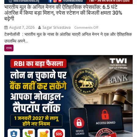
के
भारतीय मूल के अनिल मेनन की ऐतिहासिक स्पेसवॉक: 6.5 घंटे
साथ
अंतरिक्ष में किया बड़ा मिशन, स्पेस स्टेशन की बिजली क्षमता 30%
बढ़ेगी
मिड-
रेंज
August 7, 2026
Sagar Srivastava
on
Comments Off
में
टेक्नोलॉजी : भारतीय मूल के नासा के अंतरिक्ष यात्री अनिल मेनन ने एक और ऐतिहासिक
भारतीय
दमदार
उपलब्धि अपने...
मूल
एंट्री
के
राज्य
अनिल
मेनन
की
ऐतिहासिक
स्पेसवॉक:
6.5
घंटे
अंतरिक्ष
में
किया
बड़ा
मिशन,
स्पेस