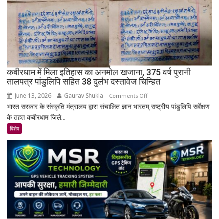
नहीं
बसा
राजस्थान
का
सबसे
रहस्यमयी
गांव?
कबीरधाम में मिला इतिहास का अनमोल खजाना, 375 वर्ष पुरानी
तालपत्र पांडुलिपि सहित 38 दुर्लभ दस्तावेज चिन्हित
June 13, 2026
Gaurav Shukla
on
Comments Off
भारत सरकार के संस्कृति मंत्रालय द्वारा संचालित ज्ञान भारतम् राष्ट्रीय पांडुलिपि सर्वेक्षण
कबीरधाम
के तहत कबीरधाम जिले...
में
मिला
विशेष
इतिहास
का
अनमोल
खजाना,
375
वर्ष
पुरानी
तालपत्र