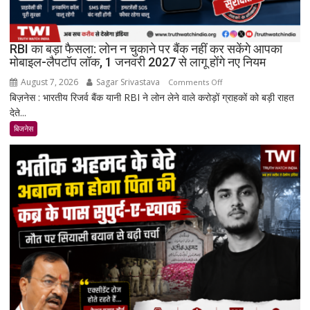
स्टेशन
की
बिजली
RBI का बड़ा फैसला: लोन न चुकाने पर बैंक नहीं कर सकेंगे आपका
क्षमता
मोबाइल-लैपटॉप लॉक, 1 जनवरी 2027 से लागू होंगे नए नियम
30%
August 7, 2026
Sagar Srivastava
on
बढ़ेगी
Comments Off
बिज़नेस : भारतीय रिजर्व बैंक यानी RBI ने लोन लेने वाले करोड़ों ग्राहकों को बड़ी राहत
RBI
देते...
का
बड़ा
बिजनेस
फैसला:
लोन
न
चुकाने
पर
बैंक
नहीं
कर
सकेंगे
आपका
मोबाइल-
लैपटॉप