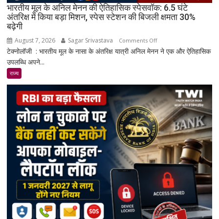
भारतीय मूल के अनिल मेनन की ऐतिहासिक स्पेसवॉक: 6.5 घंटे
रेंज
अंतरिक्ष में किया बड़ा मिशन, स्पेस स्टेशन की बिजली क्षमता 30%
में
बढ़ेगी
दमदार
एंट्री
August 7, 2026
Sagar Srivastava
on
Comments Off
टेक्नोलॉजी : भारतीय मूल के नासा के अंतरिक्ष यात्री अनिल मेनन ने एक और ऐतिहासिक
भारतीय
उपलब्धि अपने...
मूल
के
राज्य
अनिल
मेनन
की
ऐतिहासिक
स्पेसवॉक:
6.5
घंटे
अंतरिक्ष
में
किया
बड़ा
मिशन,
स्पेस