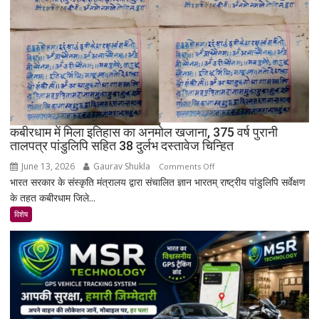
क्यों
नहीं
बसा
राजस्थान
का
सबसे
रहस्यमयी
गांव?
कबीरधाम में मिला इतिहास का अनमोल खजाना, 375 वर्ष पुरानी
तालपत्र पांडुलिपि सहित 38 दुर्लभ दस्तावेज चिन्हित
June 13, 2026
Gaurav Shukla
on
Comments Off
भारत सरकार के संस्कृति मंत्रालय द्वारा संचालित ज्ञान भारतम् राष्ट्रीय पांडुलिपि सर्वेक्षण
कबीरधाम
के तहत कबीरधाम जिले...
में
मिला
विशेष
इतिहास
का
अनमोल
खजाना,
375
वर्ष