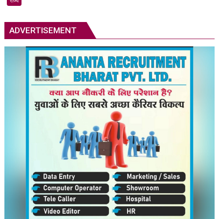
राज्य
फाउंडर
पावेल
दुरोव
ADVERTISEMENT
को
वॉन्टेड
लिस्ट
में
डाला:
आतंकवाद
को
बढ़ावा
देने
का
आरोप,
एप
पर
बैन
का
खतरा