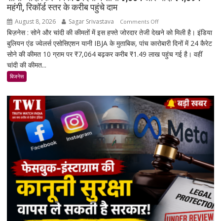
महंगी, रिकॉर्ड स्तर के करीब पहुंचे दाम
August 8, 2026
Sagar Srivastava
on
Comments Off
बिज़नेस : सोने और चांदी की कीमतों में इस हफ्ते जोरदार तेजी देखने को मिली है। इंडिया
सोना-
बुलियन एंड ज्वेलर्स एसोसिएशन यानी IBJA के मुताबिक, पांच कारोबारी दिनों में 24 कैरेट
चांदी
सोने की कीमत 10 ग्राम पर ₹7,064 बढ़कर करीब ₹1.49 लाख पहुंच गई है। वहीं
फिर
चांदी की कीमत...
चमके:
5
बिजनेस
दिनों
में
सोना
₹7,064
और
चांदी
₹14,094
महंगी,
रिकॉर्ड
स्तर
के
करीब
पहुंचे