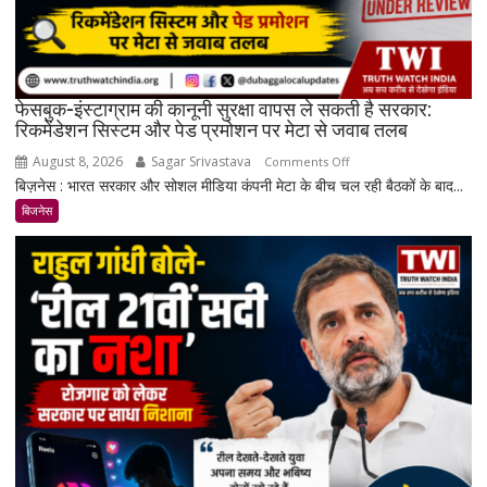
के
करीब
पहुंचे
दाम
फेसबुक-इंस्टाग्राम की कानूनी सुरक्षा वापस ले सकती है सरकार:
रिकमेंडेशन सिस्टम और पेड प्रमोशन पर मेटा से जवाब तलब
August 8, 2026
Sagar Srivastava
on
Comments Off
बिज़नेस : भारत सरकार और सोशल मीडिया कंपनी मेटा के बीच चल रही बैठकों के बाद...
फेसबुक-
इंस्टाग्राम
बिजनेस
की
कानूनी
सुरक्षा
वापस
ले
सकती
है
सरकार:
रिकमेंडेशन
सिस्टम
और