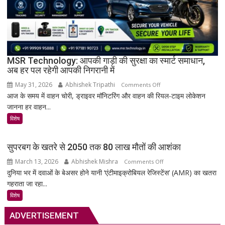
पुरानी
तालपत्र
पांडुलिपि
सहित
38
दुर्लभ
MSR Technology: आपकी गाड़ी की सुरक्षा का स्मार्ट समाधान,
अब हर पल रहेगी आपकी निगरानी में
दस्तावेज
चिन्हित
May 31, 2026
Abhishek Tripathi
on
Comments Off
आज के समय में वाहन चोरी, ड्राइवर मॉनिटरिंग और वाहन की रियल-टाइम लोकेशन
MSR
जानना हर वाहन...
Technology:
आपकी
विशेष
गाड़ी
की
सुपरबग के खतरे से 2050 तक 80 लाख मौतों की आशंका
सुरक्षा
March 13, 2026
Abhishek Mishra
on
Comments Off
का
दुनिया भर में दवाओं के बेअसर होने यानी ‘एंटीमाइक्रोबियल रेजिस्टेंस’ (AMR) का खतरा
सुपरबग
स्मार्ट
गहराता जा रहा...
के
समाधान,
खतरे
अब
विशेष
से
हर
ADVERTISEMENT
2050
पल