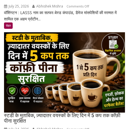
July 25, 2026
Abhishek Mishra
on
Comments Off
वॉशिंगटन : LASSS नाम का सल्फर-बेस्ड कंपाउंड, डैमेज मांसपेशियों की मरम्मत में
रिसर्चर्स
शामिल एक अहम प्रोटीन...
ने
एक
सेहत
ऐसा
कंपाउंड
खोजा
है
जो
उम्र
बढ़ने
के
साथ
मांसपेशियों
की
मरम्मत
को
बेहतर
स्टडी के मुताबिक, ज़्यादातर वयस्कों के लिए दिन में 5 कप तक कॉफ़ी
बना
पीना सुरक्षित
सकता
on