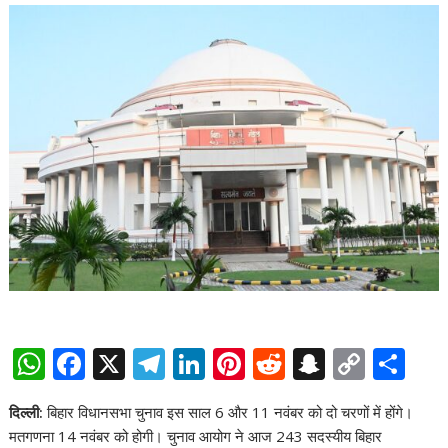
W
F
X
T
Li
Pi
R
S
C
S
h
ac
el
n
nt
e
n
o
h
दिल्ली:
बिहार विधानसभा चुनाव इस साल 6 और 11 नवंबर को दो चरणों में होंगे।
at
e
e
k
er
d
a
p
ar
मतगणना 14 नवंबर को होगी। चुनाव आयोग ने आज 243 सदस्यीय बिहार