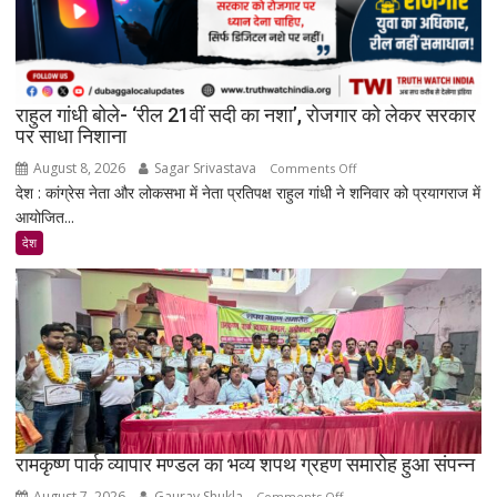
प्रमोशन
पर
मेटा
से
राहुल गांधी बोले- ‘रील 21वीं सदी का नशा’, रोजगार को लेकर सरकार
जवाब
पर साधा निशाना
तलब
August 8, 2026
Sagar Srivastava
on
Comments Off
देश : कांग्रेस नेता और लोकसभा में नेता प्रतिपक्ष राहुल गांधी ने शनिवार को प्रयागराज में
राहुल
आयोजित...
गांधी
बोले-
देश
‘रील
21वीं
सदी
का
नशा’,
रोजगार
को
लेकर
सरकार
रामकृष्ण पार्क व्यापार मण्डल का भव्य शपथ ग्रहण समारोह हुआ संपन्न
पर
August 7, 2026
Gaurav Shukla
on
Comments Off