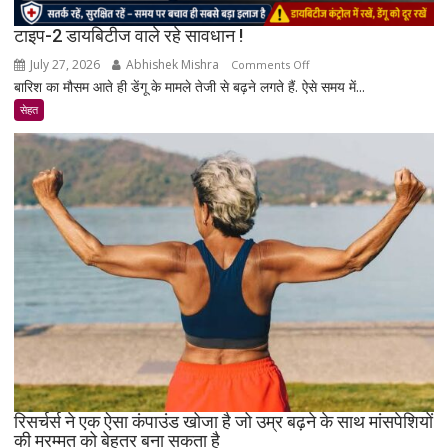
टाइप-2 डायबिटीज वाले रहे सावधान !
July 27, 2026
Abhishek Mishra
on
Comments Off
बारिश का मौसम आते ही डेंगू के मामले तेजी से बढ़ने लगते हैं. ऐसे समय में...
टाइप-2
डायबिटीज
सेहत
वाले
रहे
सावधान
!
रिसर्चर्स ने एक ऐसा कंपाउंड खोजा है जो उम्र बढ़ने के साथ मांसपेशियों
की मरम्मत को बेहतर बना सकता है