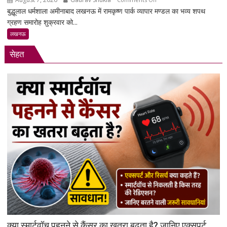
साधा
बुद्धूलाल धर्मशाला अमीनाबाद लखनऊ में रामकृष्ण पार्क व्यापार मण्डल का भव्य शपथ
रामकृष्ण
निशाना
ग्रहण समारोह शुक्रवार को...
पार्क
व्यापार
लखनऊ
मण्डल
सेहत
का
भव्य
शपथ
ग्रहण
समारोह
हुआ
संपन्न
क्या स्मार्टवॉच पहनने से कैंसर का खतरा बढ़ता है? जानिए एक्सपर्ट