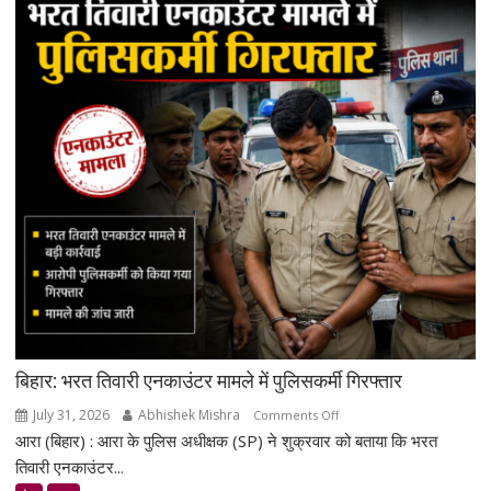
मेनन
की
ऐतिहासिक
स्पेसवॉक:
6.5
घंटे
अंतरिक्ष
में
किया
बड़ा
मिशन,
स्पेस
स्टेशन
की
बिजली
क्षमता
बिहार: भरत तिवारी एनकाउंटर मामले में पुलिसकर्मी गिरफ्तार
30%
July 31, 2026
Abhishek Mishra
on
Comments Off
बढ़ेगी
आरा (बिहार) : आरा के पुलिस अधीक्षक (SP) ने शुक्रवार को बताया कि भरत
बिहार:
भरत
तिवारी एनकाउंटर...
तिवारी