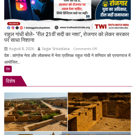
पेड
प्रमोशन
पर
मेटा
से
राहुल गांधी बोले- ‘रील 21वीं सदी का नशा’, रोजगार को लेकर सरकार
जवाब
पर साधा निशाना
तलब
August 8, 2026
Sagar Srivastava
on
Comments Off
देश : कांग्रेस नेता और लोकसभा में नेता प्रतिपक्ष राहुल गांधी ने शनिवार को प्रयागराज में
राहुल
आयोजित...
गांधी
बोले-
देश
‘रील
विशेष
21वीं
सदी
का
नशा’,
रोजगार
को
लेकर
सरकार
पर