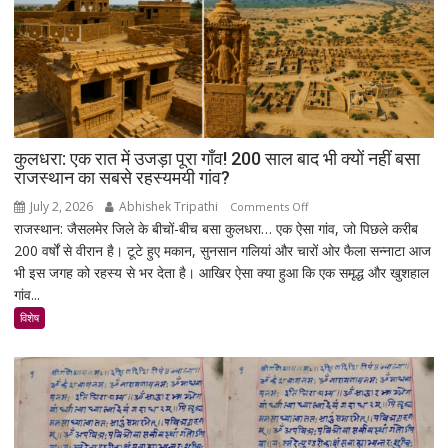
साधा
निशाना
कुलधरा: एक रात में उजड़ा पूरा गाँव! 200 साल बाद भी क्यों नहीं बसा
राजस्थान का सबसे रहस्यमयी गांव?
July 2, 2026
Abhishek Tripathi
on
Comments Off
राजस्थान: जैसलमेर जिले के बीचों-बीच बसा कुलधरा… एक ऐसा गांव, जो पिछले करीब
कुलधरा:
200 वर्षों से वीरान है। टूटे हुए मकान, सुनसान गलियां और चारों ओर फैला सन्नाटा आज
एक
भी इस जगह को रहस्य से भर देता है। आखिर ऐसा क्या हुआ कि एक समृद्ध और खुशहाल
रात
गांव...
में
उजड़ा
विशेष
पूरा
गाँव!
200
साल
बाद
भी