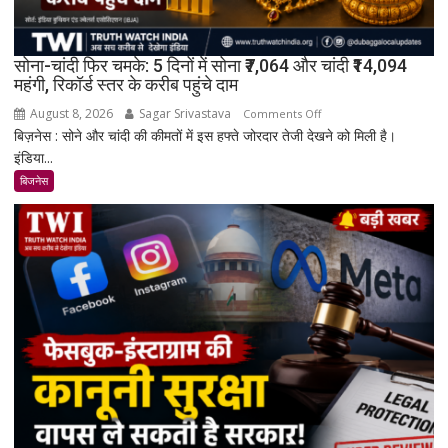
सोना-चांदी फिर चमके: 5 दिनों में सोना ₹7,064 और चांदी ₹14,094
महंगी, रिकॉर्ड स्तर के करीब पहुंचे दाम
August 8, 2026
Sagar Srivastava
on
Comments Off
बिज़नेस : सोने और चांदी की कीमतों में इस हफ्ते जोरदार तेजी देखने को मिली है।
सोना-
इंडिया...
चांदी
फिर
बिजनेस
चमके:
5
दिनों
में
सोना
₹7,064
और
चांदी
₹14,094
महंगी,
रिकॉर्ड
स्तर