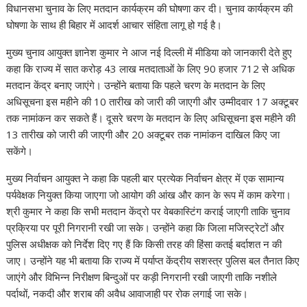
s
b
gr
e
e
di
p
y
e
विधानसभा चुनाव के लिए मतदान कार्यक्रम की घोषणा कर दी। चुनाव कार्यक्रम की
A
o
a
dI
st
t
c
Li
घोषणा के साथ ही बिहार में आदर्श आचार संहिता लागू हो गई है।
p
o
m
n
h
n
मुख्य चुनाव आयुक्त ज्ञानेश कुमार ने आज नई दिल्ली में मीडिया को जानकारी देते हुए
p
k
at
k
कहा कि राज्य में सात करोड़ 43 लाख मतदाताओं के लिए 90 हजार 712 से अधिक
मतदान केंद्र बनाए जाएंगे। उन्होंने बताया कि पहले चरण के मतदान के लिए
अधिसूचना इस महीने की 10 तारीख को जारी की जाएगी और उम्मीदवार 17 अक्टूबर
तक नामांकन कर सकते हैं। दूसरे चरण के मतदान के लिए अधिसूचना इस महीने की
13 तारीख को जारी की जाएगी और 20 अक्टूबर तक नामांकन दाखिल किए जा
सकेंगे।
मुख्‍य निर्वाचन आयुक्‍त ने कहा कि पहली बार प्रत्‍येक निर्वाचन क्षेत्र में एक सामान्‍य
पर्यवेक्षक नियुक्‍त किया जाएगा जो आयोग की आंख और कान के रूप में काम करेगा।
श्री कुमार ने कहा कि सभी मतदान केंद्रो पर वेबकास्टिंग कराई जाएगी ताकि चुनाव
प्रक्रिया पर पूरी निगरानी रखी जा सके। उन्‍होंने कहा कि जिला मजिस्‍ट्रेटों और
पुलिस अधीक्षक को निर्देश दिए गए हैं कि किसी तरह की हिंसा कतई बर्दाशत न की
जाए। उन्‍होंने यह भी बताया कि राज्‍य में पर्याप्‍त केंद्रीय सशस्‍त्र पुलिस बल तैनात किए
जाएंगे और विभिन्‍न निरीक्षण बिन्‍दुओं पर कड़ी निगरानी रखी जाएगी ताकि नशीले
पर्दाथों, नकदी और शराब की अवैध आवाजाही पर रोक लगाई जा सके।