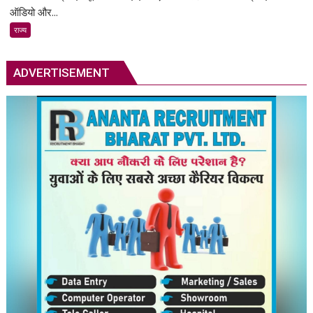
वेब
ऑडियो और...
में
राज्य
ऑडियो-
वीडियो
कॉलिंग
ADVERTISEMENT
फीचर
आया:एप
डाउनलोड
किए
बिना
लैपटॉप-
कंप्यूटर
से
कॉल
कर
सकेंगे;
स्क्रीन
शेयरिंग
का
सपोर्ट