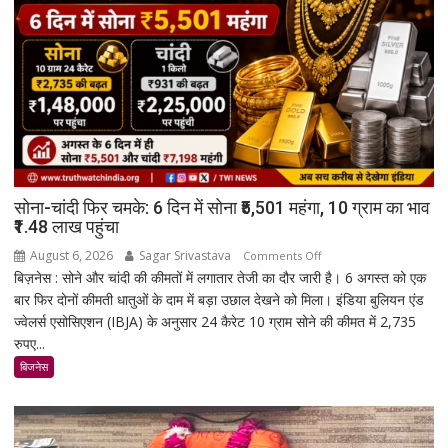
सोना-चांदी फिर चमके: 6 दिन में सोना ₹5,501 महंगा, 10 ग्राम का भाव
₹1.48 लाख पहुंचा
August 6, 2026
Sagar Srivastava
on
Comments Off
बिज़नेस : सोने और चांदी की कीमतों में लगातार तेजी का दौर जारी है। 6 अगस्त को एक
सोना-
बार फिर दोनों कीमती धातुओं के दाम में बड़ा उछाल देखने को मिला। इंडिया बुलियन एंड
चांदी
ज्वेलर्स एसोसिएशन (IBJA) के अनुसार 24 कैरेट 10 ग्राम सोने की कीमत में 2,735
फिर
रुपए...
चमके:
6
बिजनेस
दिन
में
सोना