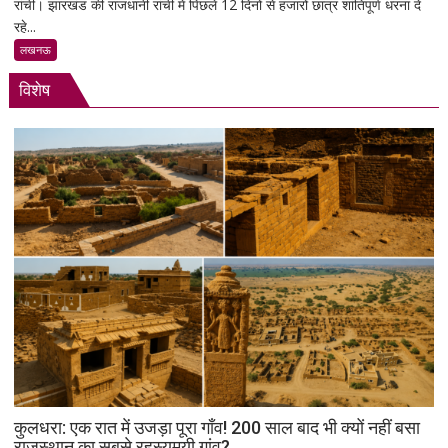
रांची। झारखंड की राजधानी रांची में पिछले 12 दिनों से हजारों छात्र शांतिपूर्ण धरना दे
झारखंड
रहे...
में
छात्रों
लखनऊ
का
विशेष
शांतिपूर्ण
आंदोलन:
आखिर
क्यों
सड़क
पर
उतरे
युवा,
क्या
हैं
उनकी
मांगें?
कुलधरा: एक रात में उजड़ा पूरा गाँव! 200 साल बाद भी क्यों नहीं बसा
राजस्थान का सबसे रहस्यमयी गांव?