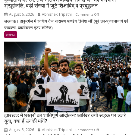
लाख
श्रद्धांजलि, बड़ी संख्या में जुटे शिक्षाविद् व प्रबुद्धजन
पहुंचा
August 6, 2026
Abhishek Tripathi
on
Comments Off
लखनऊ। ठाकुरगंज में स्वर्गीय तेज नारायण पाण्डेय ‘तेजेश जी’ (पूर्व उप-प्रधानाचार्य एवं
पुण्यतिथि
प्रवक्ता, कालीचरण इंटर कॉलेज)...
पर
स्व.
लखनऊ
तेज
नारायण
पाण्डेय
‘तेजेश
जी’
को
भावभीनी
श्रद्धांजलि,
बड़ी
संख्या
में
जुटे
झारखंड में छात्रों का शांतिपूर्ण आंदोलन: आखिर क्यों सड़क पर उतरे
युवा, क्या हैं उनकी मांगें?
शिक्षाविद्
व
August 5, 2026
Abhishek Tripathi
on
Comments Off
प्रबुद्धजन