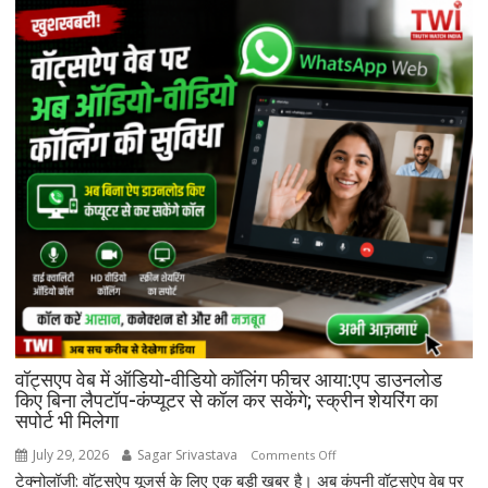
पावेल
दुरोव
को
वॉन्टेड
लिस्ट
में
डाला:
आतंकवाद
को
बढ़ावा
देने
का
आरोप,
एप
पर
बैन
वॉट्सएप वेब में ऑडियो-वीडियो कॉलिंग फीचर आया:एप डाउनलोड
का
किए बिना लैपटॉप-कंप्यूटर से कॉल कर सकेंगे; स्क्रीन शेयरिंग का
खतरा
सपोर्ट भी मिलेगा
July 29, 2026
Sagar Srivastava
on
Comments Off
टेक्नोलॉजी: वॉट्सऐप यूजर्स के लिए एक बड़ी खबर है। अब कंपनी वॉट्सऐप वेब पर
वॉट्सएप