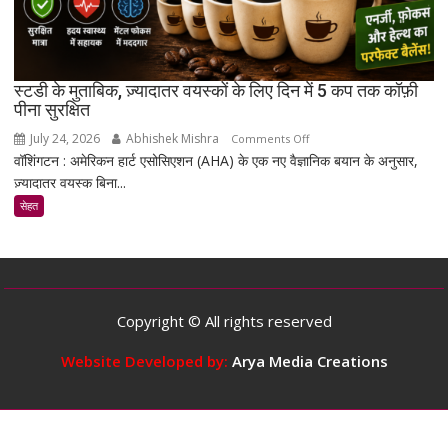
की
मरम्मत
को
बेहतर
स्टडी के मुताबिक, ज़्यादातर वयस्कों के लिए दिन में 5 कप तक कॉफ़ी
बना
पीना सुरक्षित
सकता
July 24, 2026
Abhishek Mishra
on
Comments Off
है
वॉशिंगटन : अमेरिकन हार्ट एसोसिएशन (AHA) के एक नए वैज्ञानिक बयान के अनुसार,
स्टडी
ज़्यादातर वयस्क बिना...
के
मुताबिक,
सेहत
ज़्यादातर
वयस्कों
के
लिए
दिन
Copyright © All rights reserved
में
5
Website Developed by:
Arya Media Creations
कप
तक
कॉफ़ी
पीना