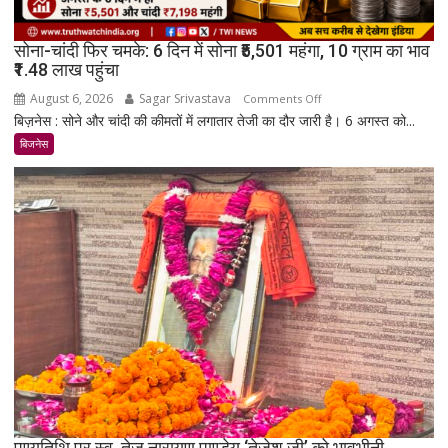
सोना-चांदी फिर चमके: 6 दिन में सोना ₹5,501 महंगा, 10 ग्राम का भाव
₹1.48 लाख पहुंचा
August 6, 2026
Sagar Srivastava
on
Comments Off
बिज़नेस : सोने और चांदी की कीमतों में लगातार तेजी का दौर जारी है। 6 अगस्त को...
सोना-
चांदी
बिजनेस
फिर
चमके:
6
दिन
में
सोना
₹5,501
महंगा,
10
ग्राम
का
भाव
₹1.48
पुण्यतिथि पर स्व. तेज नारायण पाण्डेय ‘तेजेश जी’ को भावभीनी