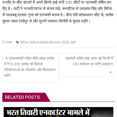
s
b
gr
e
e
di
p
y
e
एनडीए के सीट बंटवारे में अपने हिस्से आई सभी 101 सीटों पर प्रत्याशी घोषित कर
A
o
a
dI
st
t
c
Li
दिए है। पार्टी ने नरकटियागंज से संजय पांडे, चनपटिया से उमाकांत सिंह और चिरैया
से लालबाबू प्रसाद गुप्ता को प्रत्याशी बनाया है। बीना देवी कोचाधामन सीट से, सतीश
p
o
m
n
h
n
कुमार यादव राघोपुर से और मुरारी पासवान पीरपैंती से चुनाव लड़ेंगे।
p
k
at
k
,
राज्य
Bihar VidhanSabha Election 2025
BJP
Post
प्रधानमंत्री नरेंद्र मोदी आंध्र प्रदेश
गृहमंत्री अमित शाह आज नई दिल्ली में
navigation
में ₹13,430 करोड़ की विकास
CBI सम्मेलन का करेंगे उद्घाटन
परियोजनाओं का लोकार्पण और शिलान्यास
करेंगे
RELATED POSTS