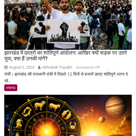
जी’
को
भावभीनी
श्रद्धांजलि,
बड़ी
संख्या
में
जुटे
झारखंड में छात्रों का शांतिपूर्ण आंदोलन: आखिर क्यों सड़क पर उतरे
युवा, क्या हैं उनकी मांगें?
शिक्षाविद्
व
August 5, 2026
Abhishek Tripathi
on
Comments Off
प्रबुद्धजन
रांची। झारखंड की राजधानी रांची में पिछले 12 दिनों से हजारों छात्र शांतिपूर्ण धरना दे
झारखंड
रहे...
में
छात्रों
लखनऊ
का
शांतिपूर्ण
आंदोलन:
आखिर
क्यों
सड़क
पर