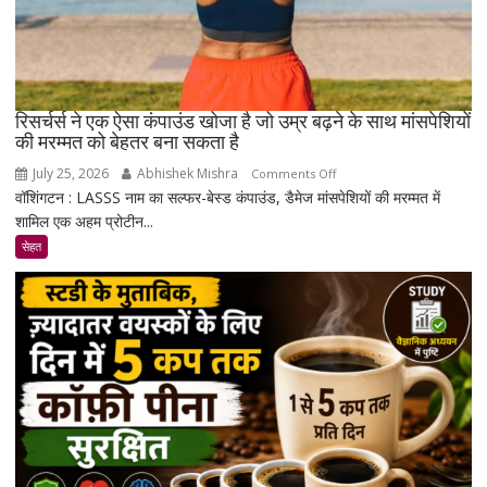
रिसर्चर्स ने एक ऐसा कंपाउंड खोजा है जो उम्र बढ़ने के साथ मांसपेशियों
की मरम्मत को बेहतर बना सकता है
July 25, 2026
Abhishek Mishra
on
Comments Off
वॉशिंगटन : LASSS नाम का सल्फर-बेस्ड कंपाउंड, डैमेज मांसपेशियों की मरम्मत में
रिसर्चर्स
शामिल एक अहम प्रोटीन...
ने
एक
सेहत
ऐसा
कंपाउंड
खोजा
है
जो
उम्र
बढ़ने
के
साथ
मांसपेशियों