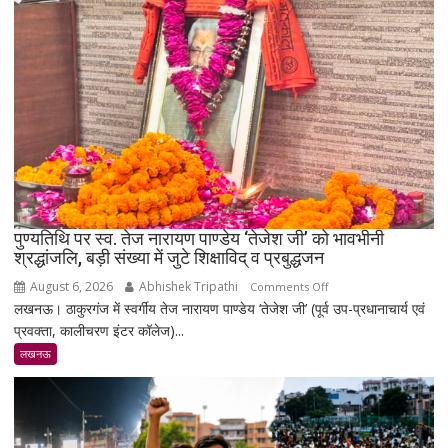
₹5,501
महंगा,
10
ग्राम
का
भाव
₹1.48
लाख
पहुंचा
पुण्यतिथि पर स्व. तेज नारायण पाण्डेय ‘तेजेश जी’ को भावभीनी
श्रद्धांजलि, बड़ी संख्या में जुटे शिक्षाविद् व प्रबुद्धजन
August 6, 2026
Abhishek Tripathi
on
Comments Off
लखनऊ। ठाकुरगंज में स्वर्गीय तेज नारायण पाण्डेय ‘तेजेश जी’ (पूर्व उप-प्रधानाचार्य एवं
पुण्यतिथि
प्रवक्ता, कालीचरण इंटर कॉलेज)...
पर
स्व.
लखनऊ
तेज
नारायण
पाण्डेय
‘तेजेश