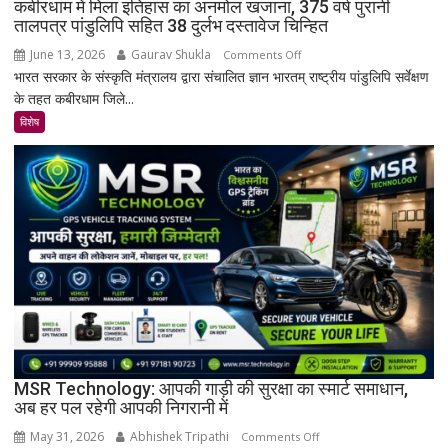
कबीरधाम में मिला इतिहास का अनमोल खजाना, 375 वर्ष पुरानी
तालपत्र पांडुलिपि सहित 38 दुर्लभ दस्तावेज चिन्हित
June 13, 2026
Gaurav Shukla
on
Comments Off
भारत सरकार के संस्कृति मंत्रालय द्वारा संचालित ज्ञान भारतम् राष्ट्रीय पांडुलिपि सर्वेक्षण
कबीरधाम
के तहत कबीरधाम जिले...
में
मिला
विशेष
इतिहास
का
अनमोल
खजाना,
375
वर्ष
पुरानी
तालपत्र
पांडुलिपि
सहित
38
दुर्लभ
MSR Technology: आपकी गाड़ी की सुरक्षा का स्मार्ट समाधान,
अब हर पल रहेगी आपकी निगरानी में
दस्तावेज
चिन्हित
May 31, 2026
Abhishek Tripathi
on
Comments Off