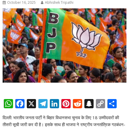
October 16, 2025
Abhishek Tripathi
W
F
X
T
Li
Pi
R
S
C
S
h
ac
el
n
nt
e
n
o
h
दिल्ली: भारतीय जनता पार्टी ने बिहार विधानसभा चुनाव के लिए 18 उम्मीदवारों की
at
e
e
k
er
d
a
p
ar
तीसरी सूची जारी कर दी है। इसके साथ ही भाजपा ने राष्ट्रीय जनतांत्रिक गठबंधन-