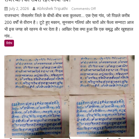
July 2, 2026
Abhishek Tripathi
on
Comments Off
राजस्थान: जैसलमेर जिले के बीचों-बीच बसा कुलधरा… एक ऐसा गांव, जो पिछले करीब
कुलधरा:
200 वर्षों से वीरान है। टूटे हुए मकान, सुनसान गलियां और चारों ओर फैला सन्नाटा आज
एक
भी इस जगह को रहस्य से भर देता है। आखिर ऐसा क्या हुआ कि एक समृद्ध और खुशहाल
रात
गांव...
में
उजड़ा
विशेष
पूरा
गाँव!
200
साल
बाद
भी
क्यों
नहीं
बसा
राजस्थान
का
सबसे
रहस्यमयी
गांव?