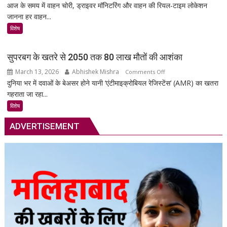
आज के समय में वाहन चोरी, ड्राइवर मॉनिटरिंग और वाहन की रियल-टाइम लोकेशन
MSR
जानना हर वाहन...
Technology:
आपकी
विशेष
गाड़ी
की
सुपरबग के खतरे से 2050 तक 80 लाख मौतों की आशंका
सुरक्षा
March 13, 2026
Abhishek Mishra
on
Comments Off
का
दुनिया भर में दवाओं के बेअसर होने यानी ‘एंटीमाइक्रोबियल रेजिस्टेंस’ (AMR) का खतरा
सुपरबग
स्मार्ट
गहराता जा रहा...
के
समाधान,
खतरे
अब
विशेष
से
हर
ADVERTISEMENT
2050
पल
तक
रहेगी
80
आपकी
लाख
निगरानी
मौतों
में
की
आशंका