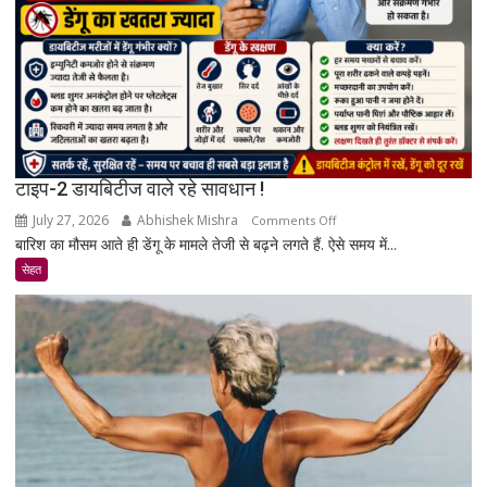
रिसर्च
की
पूरी
सच्चाई
टाइप-2 डायबिटीज वाले रहे सावधान !
July 27, 2026
Abhishek Mishra
on
Comments Off
बारिश का मौसम आते ही डेंगू के मामले तेजी से बढ़ने लगते हैं. ऐसे समय में...
टाइप-2
डायबिटीज
सेहत
वाले
रहे
सावधान
!