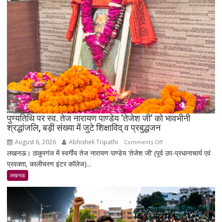
₹5,501
महंगा,
10
ग्राम
का
भाव
₹1.48
लाख
पहुंचा
पुण्यतिथि पर स्व. तेज नारायण पाण्डेय ‘तेजेश जी’ को भावभीनी
श्रद्धांजलि, बड़ी संख्या में जुटे शिक्षाविद् व प्रबुद्धजन
August 6, 2026
Abhishek Tripathi
on
Comments Off
लखनऊ। ठाकुरगंज में स्वर्गीय तेज नारायण पाण्डेय ‘तेजेश जी’ (पूर्व उप-प्रधानाचार्य एवं
पुण्यतिथि
प्रवक्ता, कालीचरण इंटर कॉलेज)...
पर
स्व.
लखनऊ
तेज
नारायण
पाण्डेय
‘तेजेश