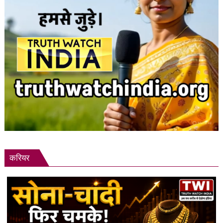
करियर