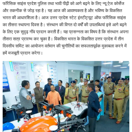
at
e
e
k
er
d
a
p
ar
फॉरेंसिक साइंस प्रदेश पुलिस तथा भावी पीढ़ी को आगे बढ़ने के लिए न्यू ऐज कोर्सेज
s
b
gr
e
e
di
p
y
e
और तकनीक से जोड़ रहा है। यह आज की आवश्यकता है और भविष्य के विकसित
A
o
a
dI
st
t
c
Li
भारत की आधारशिला है। आज उत्तर प्रदेश स्टेट इंस्टीट्यूट ऑफ फॉरेंसिक साइंस
का तीसरा स्थापना दिवस है। संस्थान की विगत दो वर्षों की उपलब्धियां इसे आगे बढ़ने
p
o
m
n
h
n
के लिए एक सुदृढ़ नींव प्रदान करती हैं। यह प्रसन्नता का विषय है कि संस्थान अपना
p
k
at
k
तीसरा सत्र प्रारम्भ कर चुका है। विकसित भारत के विकसित उत्तर प्रदेश में तीन
दिवसीय समिट का आयोजन वर्तमान की चुनौतियों का सफलतापूर्वक मुकाबला करने में
हमें मजबूती प्रदान करेगा।