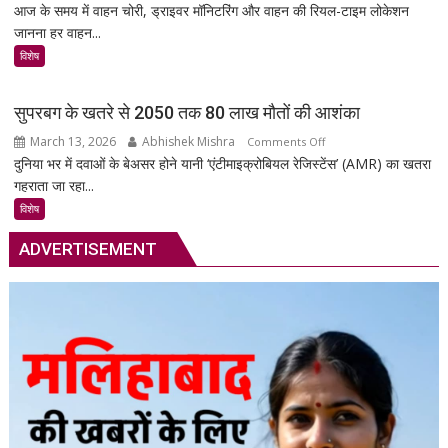
आज के समय में वाहन चोरी, ड्राइवर मॉनिटरिंग और वाहन की रियल-टाइम लोकेशन
MSR
जानना हर वाहन...
Technology:
आपकी
विशेष
गाड़ी
की
सुपरबग के खतरे से 2050 तक 80 लाख मौतों की आशंका
सुरक्षा
March 13, 2026
Abhishek Mishra
on
Comments Off
का
दुनिया भर में दवाओं के बेअसर होने यानी ‘एंटीमाइक्रोबियल रेजिस्टेंस’ (AMR) का खतरा
सुपरबग
स्मार्ट
गहराता जा रहा...
के
समाधान,
खतरे
अब
विशेष
से
हर
ADVERTISEMENT
2050
पल
तक
रहेगी
80
आपकी
लाख
निगरानी
मौतों
में
की
आशंका