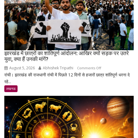
जी’
को
भावभीनी
श्रद्धांजलि,
बड़ी
संख्या
में
जुटे
झारखंड में छात्रों का शांतिपूर्ण आंदोलन: आखिर क्यों सड़क पर उतरे
युवा, क्या हैं उनकी मांगें?
शिक्षाविद्
व
August 5, 2026
Abhishek Tripathi
on
Comments Off
प्रबुद्धजन
रांची। झारखंड की राजधानी रांची में पिछले 12 दिनों से हजारों छात्र शांतिपूर्ण धरना दे
झारखंड
रहे...
में
छात्रों
लखनऊ
का
शांतिपूर्ण
आंदोलन:
आखिर
क्यों
सड़क
पर