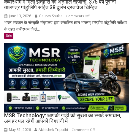
कबीरधाम में मिला इतिहास का अनमोल खजाना, 375 वर्ष पुरानी
तालपत्र पांडुलिपि सहित 38 दुर्लभ दस्तावेज चिन्हित
June 13, 2026
Gaurav Shukla
on
Comments Off
भारत सरकार के संस्कृति मंत्रालय द्वारा संचालित ज्ञान भारतम् राष्ट्रीय पांडुलिपि सर्वेक्षण
कबीरधाम
के तहत कबीरधाम जिले...
में
मिला
विशेष
इतिहास
का
अनमोल
खजाना,
375
वर्ष
पुरानी
तालपत्र
पांडुलिपि
सहित
38
दुर्लभ
MSR Technology: आपकी गाड़ी की सुरक्षा का स्मार्ट समाधान,
अब हर पल रहेगी आपकी निगरानी में
दस्तावेज
चिन्हित
May 31, 2026
Abhishek Tripathi
on
Comments Off