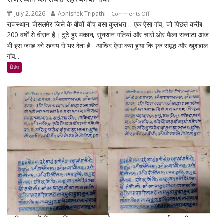
July 2, 2026
Abhishek Tripathi
on
Comments Off
राजस्थान: जैसलमेर जिले के बीचों-बीच बसा कुलधरा… एक ऐसा गांव, जो पिछले करीब
कुलधरा:
200 वर्षों से वीरान है। टूटे हुए मकान, सुनसान गलियां और चारों ओर फैला सन्नाटा आज
एक
भी इस जगह को रहस्य से भर देता है। आखिर ऐसा क्या हुआ कि एक समृद्ध और खुशहाल
रात
गांव...
में
उजड़ा
विशेष
पूरा
गाँव!
200
साल
बाद
भी
क्यों
नहीं
बसा
राजस्थान
का
सबसे
रहस्यमयी
गांव?