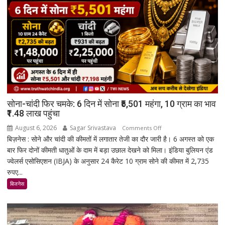
सोना-चांदी फिर चमके: 6 दिन में सोना ₹5,501 महंगा, 10 ग्राम का भाव
₹1.48 लाख पहुंचा
August 6, 2026
Sagar Srivastava
on
Comments Off
बिज़नेस : सोने और चांदी की कीमतों में लगातार तेजी का दौर जारी है। 6 अगस्त को एक
सोना-
बार फिर दोनों कीमती धातुओं के दाम में बड़ा उछाल देखने को मिला। इंडिया बुलियन एंड
चांदी
ज्वेलर्स एसोसिएशन (IBJA) के अनुसार 24 कैरेट 10 ग्राम सोने की कीमत में 2,735
फिर
रुपए...
चमके:
6
बिजनेस
दिन
में
सोना