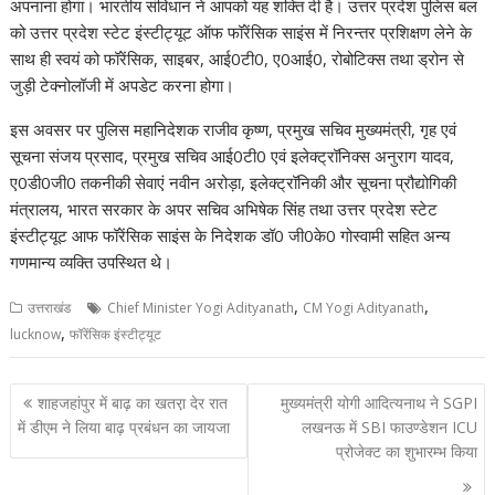
अपनाना होगा। भारतीय संविधान ने आपको यह शक्ति दी है। उत्तर प्रदेश पुलिस बल
को उत्तर प्रदेश स्टेट इंस्टीट्यूट ऑफ फॉरेंसिक साइंस में निरन्तर प्रशिक्षण लेने के
साथ ही स्वयं को फॉरेंसिक, साइबर, आई0टी0, ए0आई0, रोबोटिक्स तथा ड्रोन से
जुड़ी टेक्नोलॉजी में अपडेट करना होगा।
इस अवसर पर पुलिस महानिदेशक राजीव कृष्ण, प्रमुख सचिव मुख्यमंत्री, गृह एवं
सूचना संजय प्रसाद, प्रमुख सचिव आई0टी0 एवं इलेक्ट्रॉनिक्स अनुराग यादव,
ए0डी0जी0 तकनीकी सेवाएं नवीन अरोड़ा, इलेक्ट्रॉनिकी और सूचना प्रौद्योगिकी
मंत्रालय, भारत सरकार के अपर सचिव अभिषेक सिंह तथा उत्तर प्रदेश स्टेट
इंस्टीट्यूट आफ फॉरेंसिक साइंस के निदेशक डॉ0 जी0के0 गोस्वामी सहित अन्य
गणमान्य व्यक्ति उपस्थित थे।
,
,
उत्तराखंड
Chief Minister Yogi Adityanath
CM Yogi Adityanath
,
lucknow
फॉरेंसिक इंस्टीट्यूट
Post
शाहजहांपुर में बाढ़ का खतरा़ देर रात
मुख्यमंत्री योगी आदित्यनाथ ने SGPI
navigation
में डीएम ने लिया बाढ़ प्रबंधन का जायजा
लखनऊ में SBI फाउण्डेशन ICU
प्रोजेक्ट का शुभारम्भ किया