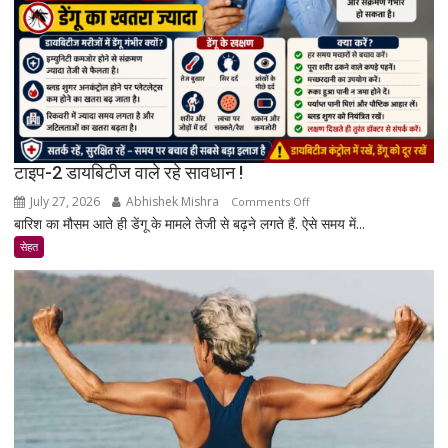
रिसर्च
की
पूरी
सच्चाई
टाइप-2 डायबिटीज वाले रहे सावधान !
July 27, 2026
Abhishek Mishra
on
Comments Off
बारिश का मौसम आते ही डेंगू के मामले तेजी से बढ़ने लगते हैं. ऐसे समय में...
टाइप-2
डायबिटीज
सेहत
वाले
रहे
सावधान
!