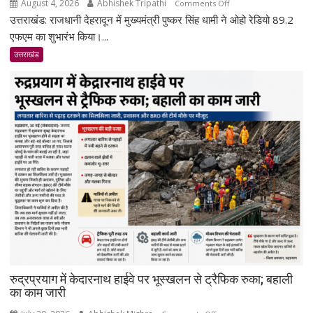
August 4, 2026
Abhishek Tripathi
on
Comments Off
उत्तराखंड: राजधानी देहरादून में मुख्यमंत्री पुष्कर सिंह धामी ने ओहो रेडियो 89.2
देहरादून
में
एफएम का शुभारंभ किया।...
ओहो
उत्तराखंड
रेडियो
89.2
एफएम
का
शुभारंभ,
सीएम
धामी
बोले-
जनजागरूकता
का
सशक्त
माध्यम
बनेगा
रेडियो
रुद्रप्रयाग में केदारनाथ हाईवे पर भूस्खलन से ट्रैफिक रुका; बहाली
का काम जारी