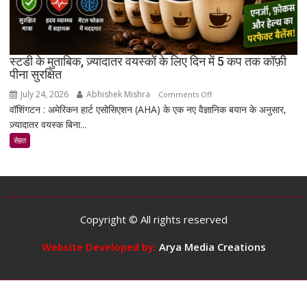
की
मरम्मत
को
बेहतर
स्टडी के मुताबिक, ज़्यादातर वयस्कों के लिए दिन में 5 कप तक कॉफ़ी
बना
पीना सुरक्षित
सकता
July 24, 2026
Abhishek Mishra
on
Comments Off
है
वॉशिंगटन : अमेरिकन हार्ट एसोसिएशन (AHA) के एक नए वैज्ञानिक बयान के अनुसार,
स्टडी
ज़्यादातर वयस्क बिना...
के
मुताबिक,
सेहत
ज़्यादातर
वयस्कों
के
लिए
दिन
Copyright © All rights reserved
में
5
Website Developed by:
Arya Media Creations
कप
तक
कॉफ़ी
पीना