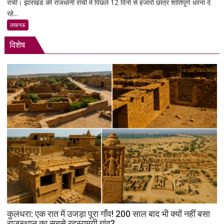
रांची। झारखंड की राजधानी रांची में पिछले 12 दिनों से हजारों छात्र शांतिपूर्ण धरना दे
झारखंड
रहे...
में
छात्रों
लखनऊ
का
विशेष
शांतिपूर्ण
आंदोलन:
आखिर
क्यों
सड़क
पर
उतरे
युवा,
क्या
हैं
उनकी
मांगें?
कुलधरा: एक रात में उजड़ा पूरा गाँव! 200 साल बाद भी क्यों नहीं बसा
राजस्थान का सबसे रहस्यमयी गांव?