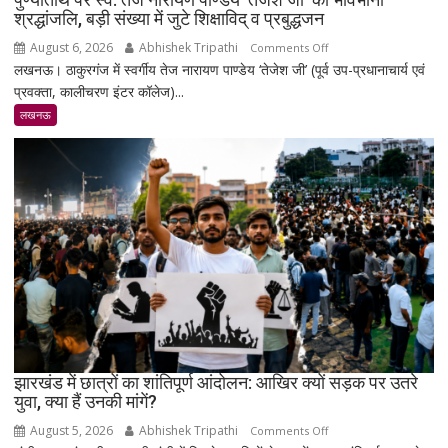
लाख
श्रद्धांजलि, बड़ी संख्या में जुटे शिक्षाविद् व प्रबुद्धजन
पहुंचा
August 6, 2026
Abhishek Tripathi
on
Comments Off
लखनऊ। ठाकुरगंज में स्वर्गीय तेज नारायण पाण्डेय ‘तेजेश जी’ (पूर्व उप-प्रधानाचार्य एवं
पुण्यतिथि
प्रवक्ता, कालीचरण इंटर कॉलेज)...
पर
स्व.
लखनऊ
तेज
नारायण
पाण्डेय
‘तेजेश
जी’
को
भावभीनी
श्रद्धांजलि,
बड़ी
संख्या
में
जुटे
झारखंड में छात्रों का शांतिपूर्ण आंदोलन: आखिर क्यों सड़क पर उतरे
युवा, क्या हैं उनकी मांगें?
शिक्षाविद्
व
August 5, 2026
Abhishek Tripathi
on
Comments Off
प्रबुद्धजन