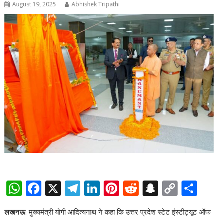
August 19, 2025
Abhishek Tripathi
W
F
X
T
Li
Pi
R
S
C
S
h
ac
el
n
nt
e
n
o
h
लखनऊ
: मुख्यमंत्री योगी आदित्यनाथ ने कहा कि उत्तर प्रदेश स्टेट इंस्टीट्यूट ऑफ