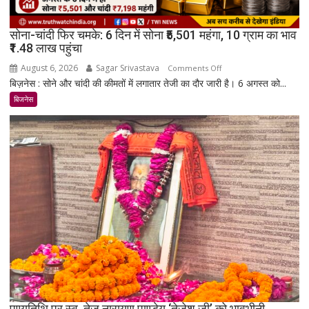
सोना-चांदी फिर चमके: 6 दिन में सोना ₹5,501 महंगा, 10 ग्राम का भाव
₹1.48 लाख पहुंचा
August 6, 2026
Sagar Srivastava
on
Comments Off
बिज़नेस : सोने और चांदी की कीमतों में लगातार तेजी का दौर जारी है। 6 अगस्त को...
सोना-
चांदी
बिजनेस
फिर
चमके:
6
दिन
में
सोना
₹5,501
महंगा,
10
ग्राम
का
भाव
₹1.48
पुण्यतिथि पर स्व. तेज नारायण पाण्डेय ‘तेजेश जी’ को भावभीनी