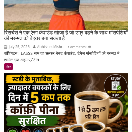
रिसर्चर्स ने एक ऐसा कंपाउंड खोजा है जो उम्र बढ़ने के साथ मांसपेशियों
की मरम्मत को बेहतर बना सकता है
July 25, 2026
Abhishek Mishra
on
Comments Off
वॉशिंगटन : LASSS नाम का सल्फर-बेस्ड कंपाउंड, डैमेज मांसपेशियों की मरम्मत में
रिसर्चर्स
शामिल एक अहम प्रोटीन...
ने
एक
सेहत
ऐसा
कंपाउंड
खोजा
है
जो
उम्र
बढ़ने
के
साथ
मांसपेशियों