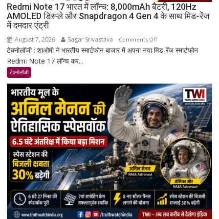
Redmi Note 17 भारत में लॉन्च: 8,000mAh बैटरी, 120Hz
AMOLED डिस्प्ले और Snapdragon 4 Gen 4 के साथ मिड-रेंज
में दमदार एंट्री
August 7, 2026
Sagar Srivastava
on
Comments Off
टेक्नोलॉजी : शाओमी ने भारतीय स्मार्टफोन बाजार में अपना नया मिड-रेंज स्मार्टफोन
Redmi
Redmi Note 17 लॉन्च कर...
Note
17
टेक्नोलॉजी
भारत
में
लॉन्च:
8,000mAh
बैटरी,
120Hz
AMOLED
डिस्प्ले
और
Snapdragon
4
Gen
4