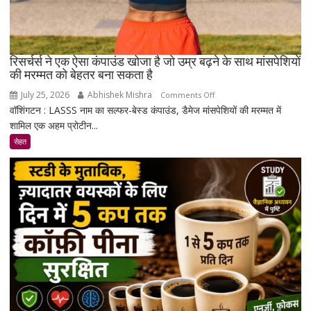
रिसर्चर्स ने एक ऐसा कंपाउंड खोजा है जो उम्र बढ़ने के साथ मांसपेशियों
की मरम्मत को बेहतर बना सकता है
July 25, 2026
Abhishek Mishra
on
Comments Off
वॉशिंगटन : LASSS नाम का सल्फर-बेस्ड कंपाउंड, डैमेज मांसपेशियों की मरम्मत में
रिसर्चर्स
शामिल एक अहम प्रोटीन...
ने
एक
सेहत
ऐसा
कंपाउंड
खोजा
है
जो
उम्र
बढ़ने
के
साथ
मांसपेशियों
की