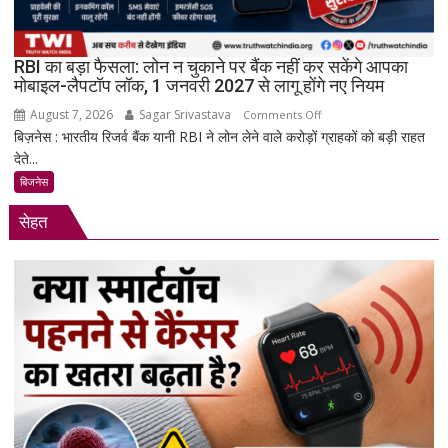
स्टेशन
की
बिजली
RBI का बड़ा फैसला: लोन न चुकाने पर बैंक नहीं कर सकेंगे आपका
क्षमता
मोबाइल-लैपटॉप लॉक, 1 जनवरी 2027 से लागू होंगे नए नियम
30%
August 7, 2026
Sagar Srivastava
on
बढ़ेगी
Comments Off
बिज़नेस : भारतीय रिजर्व बैंक यानी RBI ने लोन लेने वाले करोड़ों ग्राहकों को बड़ी राहत
RBI
देते...
का
बड़ा
बिजनेस
फैसला:
सेहत
लोन
न
चुकाने
पर
बैंक
नहीं
कर
सकेंगे
आपका
मोबाइल-
लैपटॉप