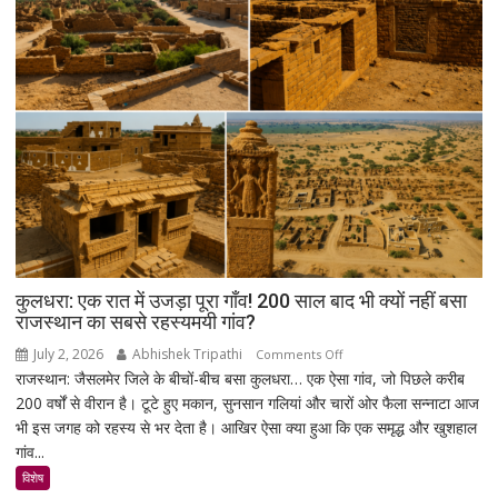
स्पेसवॉक:
6.5
घंटे
अंतरिक्ष
में
किया
बड़ा
मिशन,
स्पेस
स्टेशन
की
बिजली
क्षमता
कुलधरा: एक रात में उजड़ा पूरा गाँव! 200 साल बाद भी क्यों नहीं बसा
30%
राजस्थान का सबसे रहस्यमयी गांव?
बढ़ेगी
July 2, 2026
Abhishek Tripathi
on
Comments Off
राजस्थान: जैसलमेर जिले के बीचों-बीच बसा कुलधरा… एक ऐसा गांव, जो पिछले करीब
कुलधरा:
200 वर्षों से वीरान है। टूटे हुए मकान, सुनसान गलियां और चारों ओर फैला सन्नाटा आज
एक
भी इस जगह को रहस्य से भर देता है। आखिर ऐसा क्या हुआ कि एक समृद्ध और खुशहाल
रात
गांव...
में
उजड़ा
विशेष