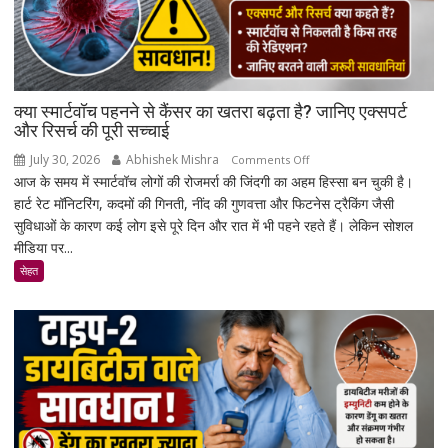
लॉक,
1
जनवरी
2027
से
क्या स्मार्टवॉच पहनने से कैंसर का खतरा बढ़ता है? जानिए एक्सपर्ट
लागू
और रिसर्च की पूरी सच्चाई
होंगे
July 30, 2026
Abhishek Mishra
on
Comments Off
नए
आज के समय में स्मार्टवॉच लोगों की रोजमर्रा की जिंदगी का अहम हिस्सा बन चुकी है।
क्या
नियम
हार्ट रेट मॉनिटरिंग, कदमों की गिनती, नींद की गुणवत्ता और फिटनेस ट्रैकिंग जैसी
स्मार्टवॉच
सुविधाओं के कारण कई लोग इसे पूरे दिन और रात में भी पहने रहते हैं। लेकिन सोशल
पहनने
मीडिया पर...
से
कैंसर
सेहत
का
खतरा
बढ़ता
है?
जानिए
एक्सपर्ट
और
रिसर्च