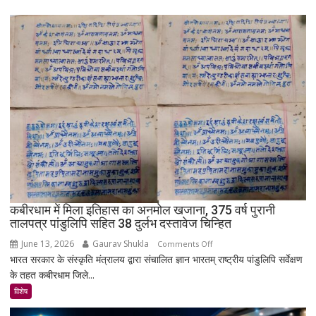
पूरा
गाँव!
200
साल
बाद
भी
क्यों
नहीं
बसा
राजस्थान
का
सबसे
रहस्यमयी
गांव?
कबीरधाम में मिला इतिहास का अनमोल खजाना, 375 वर्ष पुरानी
तालपत्र पांडुलिपि सहित 38 दुर्लभ दस्तावेज चिन्हित
June 13, 2026
Gaurav Shukla
on
Comments Off
भारत सरकार के संस्कृति मंत्रालय द्वारा संचालित ज्ञान भारतम् राष्ट्रीय पांडुलिपि सर्वेक्षण
कबीरधाम
के तहत कबीरधाम जिले...
में
मिला
विशेष
इतिहास