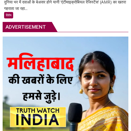
दुनिया भर में दवाओं के बेअसर होने यानी ‘एंटीमाइक्रोबियल रेजिस्टेंस’ (AMR) का खतरा
सुपरबग
स्मार्ट
गहराता जा रहा...
के
समाधान,
खतरे
अब
विशेष
से
हर
ADVERTISEMENT
2050
पल
तक
रहेगी
80
आपकी
लाख
निगरानी
मौतों
में
की
आशंका