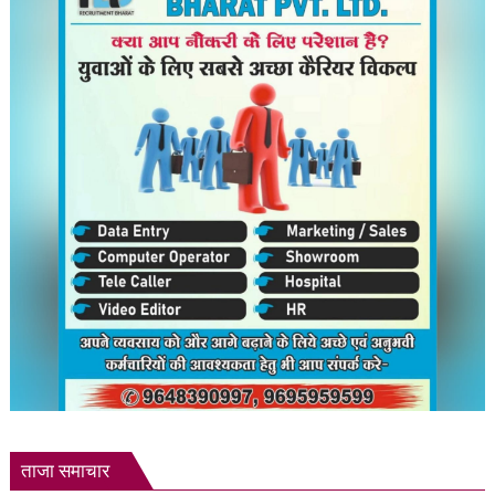
के
लिए
तैयार
हैं
भारत
के
उभरते
हुए
खिलाड़ी
ताजा समाचार