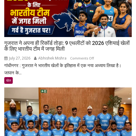
गुजरात ने अपना ही रिकॉर्ड तोड़ा: 9 एथलीटों को 2026 एशियाई खेलों
के लिए भारतीय टीम में जगह मिली
July 27, 2026
Abhishek Mishra
on
Comments Off
गांधीनगर : गुजरात ने भारतीय खेलों के इतिहास में एक नया अध्याय लिखा है।
गुजरात
ने
जापान के...
अपना
खेल
ही
रिकॉर्ड
तोड़ा:
9
एथलीटों
को
2026
एशियाई