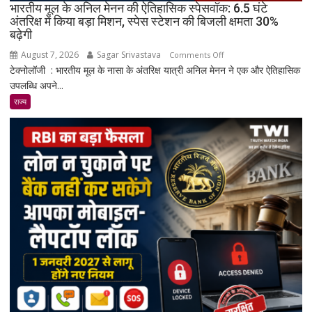
के
भारतीय मूल के अनिल मेनन की ऐतिहासिक स्पेसवॉक: 6.5 घंटे
साथ
अंतरिक्ष में किया बड़ा मिशन, स्पेस स्टेशन की बिजली क्षमता 30%
बढ़ेगी
मिड-
रेंज
August 7, 2026
Sagar Srivastava
on
Comments Off
में
टेक्नोलॉजी : भारतीय मूल के नासा के अंतरिक्ष यात्री अनिल मेनन ने एक और ऐतिहासिक
भारतीय
दमदार
उपलब्धि अपने...
मूल
एंट्री
के
राज्य
अनिल
मेनन
की
ऐतिहासिक
स्पेसवॉक:
6.5
घंटे
अंतरिक्ष
में
किया
बड़ा
मिशन,
स्पेस