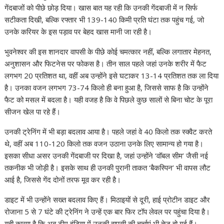
A
o
a
dI
st
t
c
Li
गेंदबाजों को पीछे छोड़ दिया। खास बात यह रही कि उनकी गेंदबाजी में न सिर्फ
सटीकता दिखी, बल्कि रफ्तार भी 139-140 किमी प्रति घंटा तक पहुंच गई, जो
p
o
m
n
h
n
उनके करियर के इस पड़ाव पर बेहद खास मानी जा रही है।
p
k
at
k
भुवनेश्वर की इस शानदार वापसी के पीछे कोई चमत्कार नहीं, बल्कि लगातार मेहनत,
अनुशासन और फिटनेस पर फोकस है। तीन साल पहले जहां उनके शरीर में फैट
लगभग 20 प्रतिशत था, वहीं अब उन्होंने इसे घटाकर 13-14 प्रतिशत तक ला दिया
है। उनका वजन लगभग 73-74 किलो ही बना हुआ है, जिससे साफ है कि उन्होंने
फैट को मसल में बदला है। यही वजह है कि वे पिछले कुछ सालों से बिना चोट के पूरा
सीजन खेल पा रहे हैं।
उनकी ट्रेनिंग में भी बड़ा बदलाव आया है। पहले जहां वे 40 किलो तक स्क्वैट करते
थे, वहीं अब 110-120 किलो तक वजन उठाना उनके लिए सामान्य हो गया है।
इसका सीधा असर उनकी गेंदबाजी पर दिखा है, जहां उन्होंने ‘वॉबल सीम’ जैसी नई
तकनीक भी जोड़ी है। इसके साथ ही उनकी पुरानी ताकत ‘बैकस्पिन’ भी वापस लौट
आई है, जिससे गेंद दोनों तरफ मूव कर रही है।
डाइट में भी उन्होंने सख्त बदलाव किए हैं। मिठाइयों से दूरी, हाई प्रोटीन डाइट और
रोजाना 5 से 7 घंटे की ट्रेनिंग ने उन्हें एक बार फिर टॉप लेवल पर पहुंचा दिया है।
यही कारण है कि अब टीम इंडिया में उनकी वापसी की चर्चाएं भी तेज हो गई हैं।