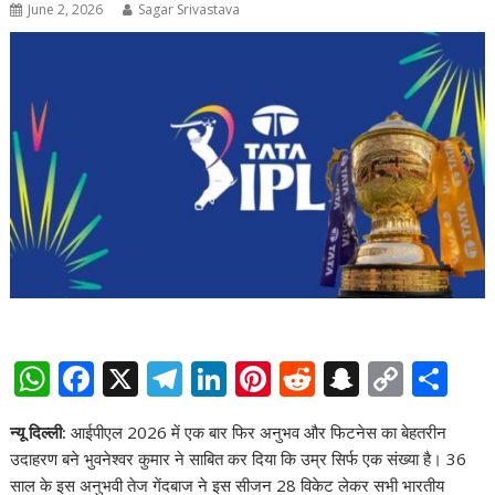
June 2, 2026
Sagar Srivastava
W
F
X
T
Li
Pi
R
S
C
S
h
ac
el
n
nt
e
n
o
h
न्यू दिल्ली:
आईपीएल 2026 में एक बार फिर अनुभव और फिटनेस का बेहतरीन
at
e
e
k
er
d
a
p
ar
उदाहरण बने भुवनेश्वर कुमार ने साबित कर दिया कि उम्र सिर्फ एक संख्या है। 36
s
b
gr
e
e
di
p
y
e
साल के इस अनुभवी तेज गेंदबाज ने इस सीजन 28 विकेट लेकर सभी भारतीय