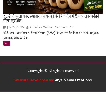
मरम्मत
को
बेहतर
स्टडी के मुताबिक, ज़्यादातर वयस्कों के लिए दिन में 5 कप तक कॉफ़ी
बना
पीना सुरक्षित
सकता
July 24, 2026
Abhishek Mishra
on
Comments Off
है
वॉशिंगटन : अमेरिकन हार्ट एसोसिएशन (AHA) के एक नए वैज्ञानिक बयान के अनुसार,
स्टडी
ज़्यादातर वयस्क बिना...
के
मुताबिक,
सेहत
ज़्यादातर
वयस्कों
के
लिए
दिन
Copyright © All rights reserved
में
5
Website Developed by:
Arya Media Creations
कप
तक
कॉफ़ी
पीना
सुरक्षित