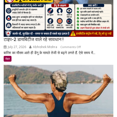
की
पूरी
सच्चाई
टाइप-2 डायबिटीज वाले रहे सावधान !
July 27, 2026
Abhishek Mishra
on
Comments Off
बारिश का मौसम आते ही डेंगू के मामले तेजी से बढ़ने लगते हैं. ऐसे समय में...
टाइप-2
डायबिटीज
सेहत
वाले
रहे
सावधान
!