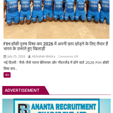
खेलों
के
लिए
भारतीय
टीम
में
जगह
मिली
FIH हॉकी पुरुष विश्व कप 2026 में अपनी छाप छोड़ने के लिए तैयार हैं
भारत के उभरते हुए खिलाड़ी
July 25, 2026
Abhishek Mishra
on
Comments Off
नई दिल्ली : जैसे-जैसे भारत बेल्जियम और नीदरलैंड में होने वाले 2026 FIH हॉकी
FIH
हॉकी
विश्व कप...
पुरुष
खेल
विश्व
कप
2026
ADVERTISEMENT
में
अपनी
छाप
छोड़ने