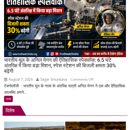
बैटरी,
120Hz
AMOLED
डिस्प्ले
और
Snapdragon
4
Gen
4
के
भारतीय मूल के अनिल मेनन की ऐतिहासिक स्पेसवॉक: 6.5 घंटे
साथ
अंतरिक्ष में किया बड़ा मिशन, स्पेस स्टेशन की बिजली क्षमता 30%
बढ़ेगी
मिड-
रेंज
August 7, 2026
Sagar Srivastava
on
Comments Off
में
टेक्नोलॉजी : भारतीय मूल के नासा के अंतरिक्ष यात्री अनिल मेनन ने एक और ऐतिहासिक
भारतीय
दमदार
उपलब्धि अपने...
मूल
एंट्री
के
राज्य
अनिल
विशेष
मेनन
की
ऐतिहासिक