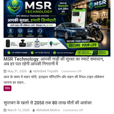
का
अनमोल
खजाना,
375
वर्ष
पुरानी
तालपत्र
पांडुलिपि
सहित
38
दुर्लभ
MSR Technology: आपकी गाड़ी की सुरक्षा का स्मार्ट समाधान,
अब हर पल रहेगी आपकी निगरानी में
दस्तावेज
चिन्हित
May 31, 2026
Abhishek Tripathi
on
Comments Off
आज के समय में वाहन चोरी, ड्राइवर मॉनिटरिंग और वाहन की रियल-टाइम लोकेशन
MSR
जानना हर वाहन...
Technology:
आपकी
विशेष
गाड़ी
की
सुपरबग के खतरे से 2050 तक 80 लाख मौतों की आशंका
सुरक्षा
March 13, 2026
Abhishek Mishra
on
Comments Off
का