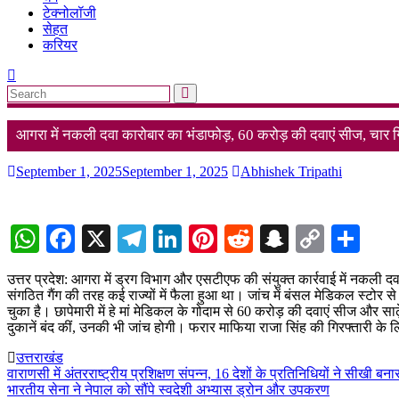
टेक्नोलॉजी
सेहत
करियर
आगरा में नकली दवा कारोबार का भंडाफोड़, 60 करोड़ की दवाएं सीज, चार ग
September 1, 2025
September 1, 2025
Abhishek Tripathi
WhatsApp
Facebook
X
Telegram
LinkedIn
Pinterest
Reddit
Snapchat
Copy
Sha
Link
उत्तर प्रदेश: आगरा में ड्रग विभाग और एसटीएफ की संयुक्त कार्रवाई में नकली द
संगठित गैंग की तरह कई राज्यों में फैला हुआ था। जांच में बंसल मेडिकल स्टोर 
चुका है। छापेमारी में हे मां मेडिकल के गोदाम से 60 करोड़ की दवाएं सीज और साढ
दुकानें बंद कीं, उनकी भी जांच होगी। फरार माफिया राजा सिंह की गिरफ्तारी 
उत्तराखंड
Post
वाराणसी में अंतरराष्ट्रीय प्रशिक्षण संपन्न, 16 देशों के प्रतिनिधियों ने सीख
भारतीय सेना ने नेपाल को सौंपे स्वदेशी अभ्यास ड्रोन और उपकरण