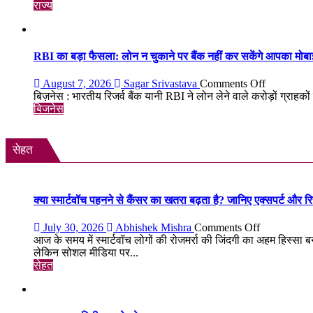
AMOLE
मूल
राज्य
डिस्प्ले
के
और
अनिल
Snapdrago
मेनन
4
की
RBI का बड़ा फैसला: लोन न चुकाने पर बैंक नहीं कर सकेंगे आपका मोब
Gen
ऐतिहासिक
4
स्पेसवॉक:
on
August 7, 2026
Sagar Srivastava
Comments Off
के
6.5
RBI
बिज़नेस : भारतीय रिजर्व बैंक यानी RBI ने लोन लेने वाले करोड़ों ग्राहकों 
साथ
घंटे
का
बिजनेस
मिड-
अंतरिक्ष
बड़ा
रेंज
में
फैसला:
में
किया
लोन
सेहत
दमदार
बड़ा
न
एंट्री
मिशन,
चुकाने
स्पेस
पर
स्टेशन
बैंक
क्या स्मार्टवॉच पहनने से कैंसर का खतरा बढ़ता है? जानिए एक्सपर्ट और रि
की
नहीं
बिजली
कर
on
July 30, 2026
Abhishek Mishra
Comments Off
क्षमता
सकेंगे
क्या
आज के समय में स्मार्टवॉच लोगों की रोजमर्रा की जिंदगी का अहम हिस्सा बन
30%
आपका
स्मार्टवॉच
लेकिन सोशल मीडिया पर...
बढ़ेगी
मोबाइल-
पहनने
सेहत
लैपटॉप
से
लॉक,
कैंसर
1
का
जनवरी