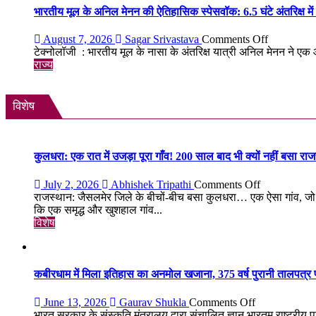
लॉन्च:
भारतीय मूल के अनिल मेनन की ऐतिहासिक स्पेसवॉक: 6.5 घंटे अंतरिक्ष में
8,000mAh
बैटरी,
on
August 7, 2026
Sagar Srivastava
Comments Off
120Hz
भारतीय
टेक्नोलॉजी : भारतीय मूल के नासा के अंतरिक्ष यात्री अनिल मेनन ने ए
AMOLE
मूल
राज्य
डिस्प्ले
के
और
अनिल
Snapdrago
मेनन
विशेष
4
की
Gen
ऐतिहासिक
4
स्पेसवॉक:
के
6.5
कुलधरा: एक रात में उजड़ा पूरा गाँव! 200 साल बाद भी क्यों नहीं बसा र
साथ
घंटे
मिड-
अंतरिक्ष
on
July 2, 2026
Abhishek Tripathi
Comments Off
रेंज
में
कुलधरा:
राजस्थान: जैसलमेर जिले के बीचों-बीच बसा कुलधरा… एक ऐसा गांव, जो 
में
किया
एक
कि एक समृद्ध और खुशहाल गांव...
दमदार
बड़ा
रात
विशेष
एंट्री
मिशन,
में
स्पेस
उजड़ा
स्टेशन
पूरा
की
गाँव!
कबीरधाम में मिला इतिहास का अनमोल खजाना, 375 वर्ष पुरानी तालपत्र पा
बिजली
200
क्षमता
साल
on
June 13, 2026
Gaurav Shukla
Comments Off
30%
बाद
कबीरधाम
भारत सरकार के संस्कृति मंत्रालय द्वारा संचालित ज्ञान भारतम् राष्ट्रीय प