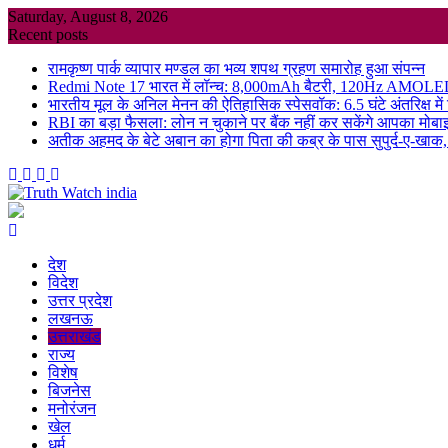
Skip
Saturday, August 8, 2026
to
Recent posts
content
रामकृष्ण पार्क व्यापार मण्डल का भव्य शपथ ग्रहण समारोह हुआ संपन्न
Redmi Note 17 भारत में लॉन्च: 8,000mAh बैटरी, 120Hz AMOLED डिस
भारतीय मूल के अनिल मेनन की ऐतिहासिक स्पेसवॉक: 6.5 घंटे अंतरिक्ष में
RBI का बड़ा फैसला: लोन न चुकाने पर बैंक नहीं कर सकेंगे आपका मोबा
अतीक अहमद के बेटे अबान का होगा पिता की कब्र के पास सुपुर्द-ए-खाक, 
देश
विदेश
उत्तर प्रदेश
लखनऊ
उत्तराखंड
राज्य
विशेष
बिजनेस
मनोरंजन
खेल
धर्म