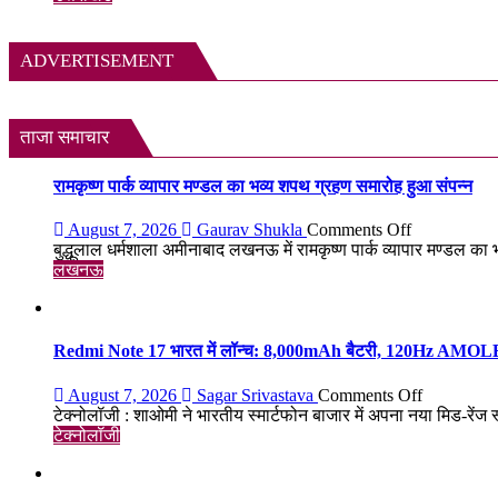
का
तय
काम
नहीं
जारी
होगा
ADVERTISEMENT
देश
का
शिक्षा
मंत्री
ताजा समाचार
–
बाबा
रामकृष्ण पार्क व्यापार मण्डल का भव्य शपथ ग्रहण समारोह हुआ संपन्न
रामदेव
on
August 7, 2026
Gaurav Shukla
Comments Off
रामकृष्ण
बुद्धूलाल धर्मशाला अमीनाबाद लखनऊ में रामकृष्ण पार्क व्यापार मण्डल का
पार्क
लखनऊ
व्यापार
मण्डल
का
भव्य
Redmi Note 17 भारत में लॉन्च: 8,000mAh बैटरी, 120Hz AMOLED ड
शपथ
ग्रहण
on
August 7, 2026
Sagar Srivastava
Comments Off
समारोह
Redmi
टेक्नोलॉजी : शाओमी ने भारतीय स्मार्टफोन बाजार में अपना नया मिड-रेंज
हुआ
Note
टेक्नोलॉजी
संपन्न
17
भारत
में