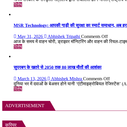
बढ़ेगी
भी
में
विशेष
क्यों
मिला
नहीं
इतिहास
बसा
का
राजस्थान
अनमोल
MSR Technology: आपकी गाड़ी की सुरक्षा का स्मार्ट समाधान, अब हर 
का
खजाना,
सबसे
375
on
May 31, 2026
Abhishek Tripathi
Comments Off
रहस्यमयी
वर्ष
MSR
आज के समय में वाहन चोरी, ड्राइवर मॉनिटरिंग और वाहन की रियल-टाइ
गांव?
पुरानी
Technolog
विशेष
तालपत्र
आपकी
पांडुलिपि
गाड़ी
सहित
की
38
सुरक्षा
सुपरबग के खतरे से 2050 तक 80 लाख मौतों की आशंका
दुर्लभ
का
दस्तावेज
स्मार्ट
on
March 13, 2026
Abhishek Mishra
Comments Off
चिन्हित
समाधान,
सुपरबग
दुनिया भर में दवाओं के बेअसर होने यानी ‘एंटीमाइक्रोबियल रेजिस्टेंस’
अब
के
विशेष
हर
खतरे
पल
से
रहेगी
2050
ADVERTISEMENT
आपकी
तक
निगरानी
80
में
लाख
मौतों
करियर