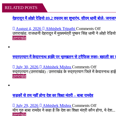
navigation
RELATED POSTS
देहरादून में ओहो रेडियो 89.2 एफएम का शुभारंभ, सीएम धामी बोले- जनजा
on
August 4, 2026
Abhishek Tripathi
Comments Off
देहरादून
उत्तराखंड: राजधानी देहरादून में मुख्यमंत्री पुष्कर सिंह धामी ने ओहो रे
में
उत्तराखंड
ओहो
रेडियो
89.2
एफएम
रुद्रप्रयाग में केदारनाथ हाईवे पर भूस्खलन से ट्रैफिक रुका; बहाली का
का
शुभारंभ,
on
July 30, 2026
Abhishek Mishra
Comments Off
सीएम
रुद्रप्रयाग
रुद्रप्रयाग (उत्तराखंड) : उत्तराखंड के रुद्रप्रयाग जिले में केदारनाथ हा
धामी
में
उत्तराखंड
बोले-
केदारनाथ
जनजागरू
हाईवे
का
पर
सशक्त
भूस्खलन
सड़कों से तय नहीं होगा देश का शिक्षा मंत्री – बाबा रामदेव
माध्यम
से
बनेगा
ट्रैफिक
on
July 29, 2026
Abhishek Mishra
Comments Off
रेडियो
रुका;
सड़कों
योग गुरु बाबा रामदेव ने कहा है कि देश का शिक्षा मंत्री कौन होगा, ये देश...
बहाली
से
उत्तराखंड