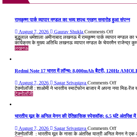
की
आशंका
रामकृष्ण पार्क व्यापार मण्डल का भव्य शपथ ग्रहण समारोह हुआ संपन्न
on
August 7, 2026
Gaurav Shukla
Comments Off
रामकृष्ण
बुद्धूलाल धर्मशाला अमीनाबाद लखनऊ में रामकृष्ण पार्क व्यापार मण्डल का 
पार्क
कार्यक्रम के मुख्य अतिथि लखनऊ व्यापार मण्डल के चेयरमैन राजेन्द्र कुम
व्यापार
लखनऊ
मण्डल
का
भव्य
शपथ
Redmi Note 17 भारत में लॉन्च: 8,000mAh बैटरी, 120Hz AMOLED ड
ग्रहण
समारोह
on
August 7, 2026
Sagar Srivastava
Comments Off
हुआ
Redmi
टेक्नोलॉजी : शाओमी ने भारतीय स्मार्टफोन बाजार में अपना नया मिड-रेंज
संपन्न
Note
टेक्नोलॉजी
17
भारत
में
लॉन्च:
भारतीय मूल के अनिल मेनन की ऐतिहासिक स्पेसवॉक: 6.5 घंटे अंतरिक्ष में
8,000mAh
बैटरी,
on
August 7, 2026
Sagar Srivastava
Comments Off
120Hz
भारतीय
टेक्नोलॉजी : भारतीय मूल के नासा के अंतरिक्ष यात्री अनिल मेनन ने ए