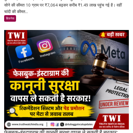
सोने की कीमत 10 ग्राम पर ₹7,064 बढ़कर करीब ₹1.49 लाख पहुंच गई है। वहीं
फिर
चांदी की कीमत...
चमके:
5
बिजनेस
दिनों
में
सोना
₹7,064
और
चांदी
₹14,094
महंगी,
रिकॉर्ड
स्तर
के
करीब
पहुंचे
दाम
फेसबुक-इंस्टाग्राम की कानूनी सुरक्षा वापस ले सकती है सरकार: