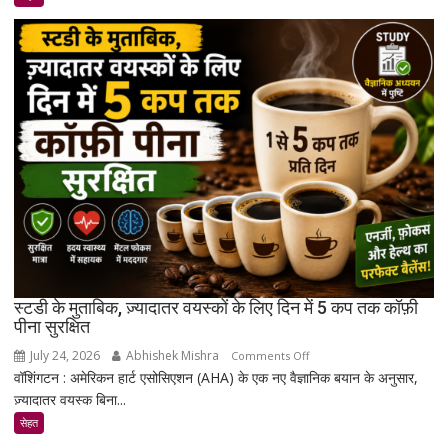
ऐसा
कंपाउंड
खोजा
है
जो
उम्र
बढ़ने
के
साथ
मांसपेशियों
की
मरम्मत
को
बेहतर
स्टडी के मुताबिक, ज़्यादातर वयस्कों के लिए दिन में 5 कप तक कॉफ़ी
बना
पीना सुरक्षित
सकता
July 24, 2026
Abhishek Mishra
on
Comments Off
है
वॉशिंगटन : अमेरिकन हार्ट एसोसिएशन (AHA) के एक नए वैज्ञानिक बयान के अनुसार,
स्टडी
ज़्यादातर वयस्क बिना...
के
मुताबिक,
सेहत
ज़्यादातर