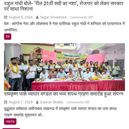
राहुल गांधी बोले- ‘रील 21वीं सदी का नशा’, रोजगार को लेकर सरकार
जवाब
पर साधा निशाना
तलब
August 8, 2026
Sagar Srivastava
on
Comments Off
देश : कांग्रेस नेता और लोकसभा में नेता प्रतिपक्ष राहुल गांधी ने शनिवार को प्रयागराज में
राहुल
आयोजित...
गांधी
बोले-
देश
‘रील
21वीं
सदी
का
नशा’,
रोजगार
को
लेकर
सरकार
रामकृष्ण पार्क व्यापार मण्डल का भव्य शपथ ग्रहण समारोह हुआ संपन्न
पर
August 7, 2026
Gaurav Shukla
on
Comments Off
साधा
बुद्धूलाल धर्मशाला अमीनाबाद लखनऊ में रामकृष्ण पार्क व्यापार मण्डल का भव्य शपथ
रामकृष्ण
निशाना
ग्रहण समारोह शुक्रवार को...
पार्क
व्यापार
लखनऊ
मण्डल