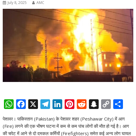
July 8, 2025
AMC
W
F
X
T
Li
Pi
R
S
C
S
h
ac
el
n
nt
e
n
o
h
पेशावर। पाकिस्तान (Pakistan) के पेशावर शहर (Peshawar City) में आग
at
e
e
k
er
d
a
p
ar
(Fire) लगने की एक भीषण घटना में कम से कम पांच लोगों की मौत हो गई है। आग
s
b
gr
e
e
di
p
y
e
की चपेट में आने से दो दमकल कर्मियों (Firefighters) समेत कई अन्य लोग घायल