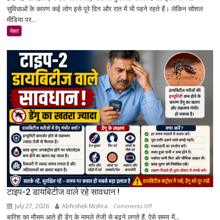
सुविधाओं के कारण कई लोग इसे पूरे दिन और रात में भी पहने रहते हैं। लेकिन सोशल
पहनने
मीडिया पर...
से
कैंसर
सेहत
का
खतरा
बढ़ता
है?
जानिए
एक्सपर्ट
और
रिसर्च
की
पूरी
सच्चाई
टाइप-2 डायबिटीज वाले रहे सावधान !
July 27, 2026
Abhishek Mishra
on
Comments Off
बारिश का मौसम आते ही डेंगू के मामले तेजी से बढ़ने लगते हैं. ऐसे समय में...
टाइप-2