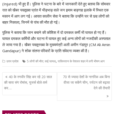
A
o
a
dI
st
t
c
Li
(Injured) भी हुए हैं। पुलिस ने घटना के बारे में जानकारी देते हुए बताया कि सोमवार
रात को खैबर पख्तूख्वा प्रांत में भीड़भाड़ वाले जन इमाम बाड़गाह इलाके में स्थित एक
p
o
m
n
h
n
मकान में आग लग गई। आपात कालीन सेवा ने बताया कि उन्होंने घर से छह लोगों को
p
k
at
k
बाहर निकाला, जिनमें से पांच की मौत हो गई।
पुलिस ने बताया कि जान बचाने की कोशिश में दो दमकल कर्मी भी घायल हो गए हैं।
घायल दमकल कर्मियों और घटना में घायल हुए कई अन्य लोगों को नजदीकी अस्पताल
ले जाया गया है। खैबर पख्तूनख्वा के मुख्यमंत्री अली अमीन गंडापुर (CM Ali Amin
Gandapur) ने शोक संतप्त परिवारों के प्रति संवेदना व्यक्त की है।
,
उत्तर प्रदेश
5 लोगों की मौत; कई घायल
पाकिस्तान के पेशावर शहर में लगी भीषण आग
Post
40 के रणवीर सिंह कर रहे 20 साल
70 से ज्यादा देशों के नागरिक अब बिना
navigation
की सारा संग रोमांस, यूजर्स बोले-शर्म
वीजा जा सकेंगे चीन, पर्यटन को बढ़ावा
कर….
देने की तैयारी