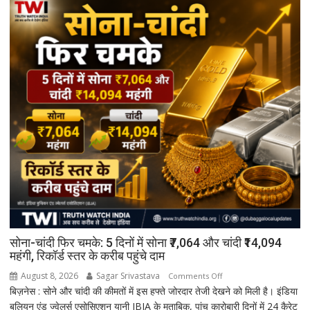
सोना-चांदी फिर चमके: 5 दिनों में सोना ₹7,064 और चांदी ₹14,094
महंगी, रिकॉर्ड स्तर के करीब पहुंचे दाम
August 8, 2026
Sagar Srivastava
on
Comments Off
बिज़नेस : सोने और चांदी की कीमतों में इस हफ्ते जोरदार तेजी देखने को मिली है। इंडिया
सोना-
बुलियन एंड ज्वेलर्स एसोसिएशन यानी IBJA के मुताबिक, पांच कारोबारी दिनों में 24 कैरेट
चांदी