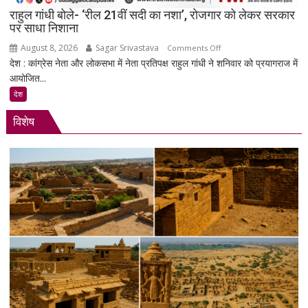
से
राहुल गांधी बोले- ‘रील 21वीं सदी का नशा’, रोजगार को लेकर सरकार
जवाब
पर साधा निशाना
तलब
August 8, 2026
Sagar Srivastava
on
Comments Off
देश : कांग्रेस नेता और लोकसभा में नेता प्रतिपक्ष राहुल गांधी ने शनिवार को प्रयागराज में
राहुल
आयोजित...
गांधी
बोले-
देश
‘रील
विशेष
21वीं
सदी
का
नशा’,
रोजगार
को
लेकर
सरकार
पर
साधा
निशाना