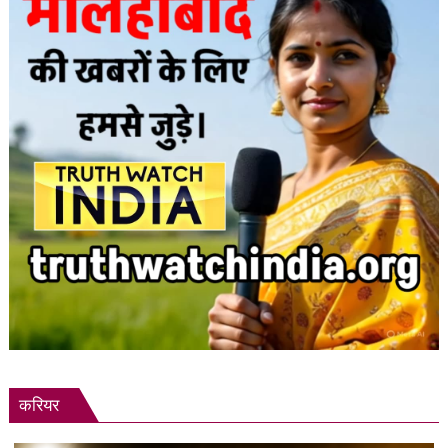
आशंका
करियर