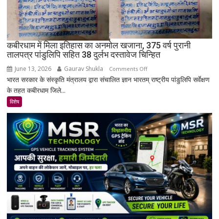
का
सबसे
रहस्यमयी
गांव?
कबीरधाम में मिला इतिहास का अनमोल खजाना, 375 वर्ष पुरानी
तालपत्र पांडुलिपि सहित 38 दुर्लभ दस्तावेज चिन्हित
June 13, 2026
Gaurav Shukla
on
Comments Off
भारत सरकार के संस्कृति मंत्रालय द्वारा संचालित ज्ञान भारतम् राष्ट्रीय पांडुलिपि सर्वेक्षण
कबीरधाम
के तहत कबीरधाम जिले...
में
मिला
विशेष
इतिहास
का
अनमोल
खजाना,
375
वर्ष
पुरानी
तालपत्र
पांडुलिपि
सहित
38