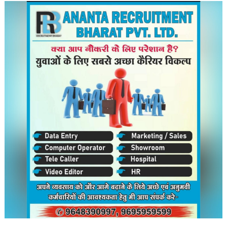
विवाद,
पप्पू
यादव
के
कथित
प्रदर्शन
पर
सियासी
घमासान