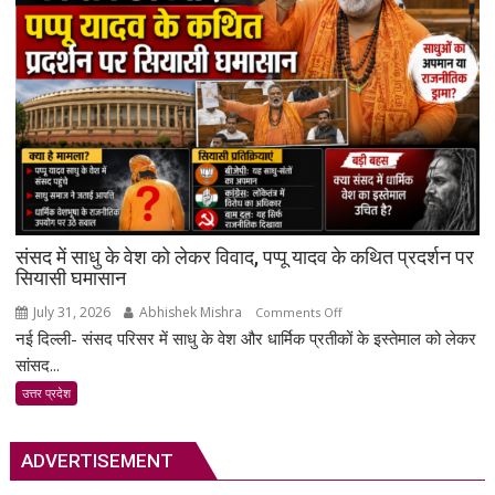
राज्यपाल
एवं
उ.प्र
मुख्यमंत्री
को
ज्ञापन
प्रेषित
किया
संसद में साधु के वेश को लेकर विवाद, पप्पू यादव के कथित प्रदर्शन पर
सियासी घमासान
July 31, 2026
Abhishek Mishra
on
Comments Off
नई दिल्ली- संसद परिसर में साधु के वेश और धार्मिक प्रतीकों के इस्तेमाल को लेकर
संसद
में
सांसद...
साधु
उत्तर प्रदेश
के
वेश
को
ADVERTISEMENT
लेकर