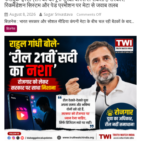
रिकमेंडेशन सिस्टम और पेड प्रमोशन पर मेटा से जवाब तलब
August 8, 2026
Sagar Srivastava
on
Comments Off
बिज़नेस : भारत सरकार और सोशल मीडिया कंपनी मेटा के बीच चल रही बैठकों के बाद...
फेसबुक-
इंस्टाग्राम
बिजनेस
की
कानूनी
सुरक्षा
वापस
ले
सकती
है
सरकार:
रिकमेंडेशन
सिस्टम
और
पेड
प्रमोशन
पर
मेटा
से