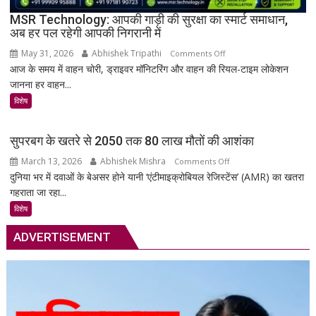
दुर्लभ
MSR Technology: आपकी गाड़ी की सुरक्षा का स्मार्ट समाधान,
अब हर पल रहेगी आपकी निगरानी में
दस्तावेज
चिन्हित
May 31, 2026
Abhishek Tripathi
on
Comments Off
आज के समय में वाहन चोरी, ड्राइवर मॉनिटरिंग और वाहन की रियल-टाइम लोकेशन
MSR
जानना हर वाहन...
Technology:
आपकी
विशेष
गाड़ी
की
सुपरबग के खतरे से 2050 तक 80 लाख मौतों की आशंका
सुरक्षा
March 13, 2026
Abhishek Mishra
on
Comments Off
का
दुनिया भर में दवाओं के बेअसर होने यानी ‘एंटीमाइक्रोबियल रेजिस्टेंस’ (AMR) का खतरा
सुपरबग
स्मार्ट
गहराता जा रहा...
के
समाधान,
खतरे
अब
विशेष
से
हर
ADVERTISEMENT
2050
पल
तक
रहेगी
80
आपकी
लाख
निगरानी
मौतों
में
की