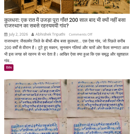
कुलधरा: एक रात में उजड़ा पूरा गाँव! 200 साल बाद भी क्यों नहीं बसा
राजस्थान का सबसे रहस्यमयी गांव?
July 2, 2026
Abhishek Tripathi
on
Comments Off
राजस्थान: जैसलमेर जिले के बीचों-बीच बसा कुलधरा… एक ऐसा गांव, जो पिछले करीब
कुलधरा:
200 वर्षों से वीरान है। टूटे हुए मकान, सुनसान गलियां और चारों ओर फैला सन्नाटा आज
एक
भी इस जगह को रहस्य से भर देता है। आखिर ऐसा क्या हुआ कि एक समृद्ध और खुशहाल
रात
गांव...
में
उजड़ा
विशेष
पूरा
गाँव!
200
साल
बाद
भी
क्यों
नहीं
बसा
राजस्थान