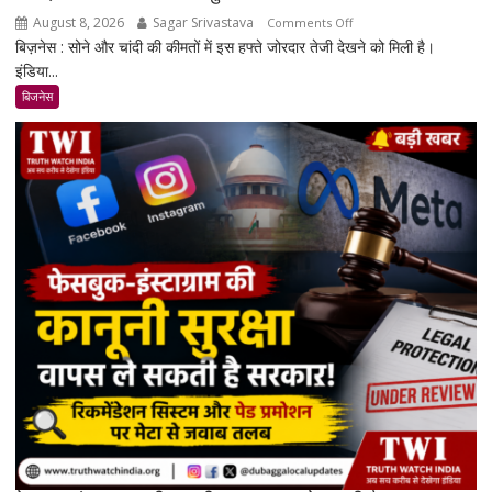
August 8, 2026
Sagar Srivastava
on
Comments Off
बिज़नेस : सोने और चांदी की कीमतों में इस हफ्ते जोरदार तेजी देखने को मिली है।
सोना-
इंडिया...
चांदी
फिर
बिजनेस
चमके:
5
दिनों
में
सोना
₹7,064
और
चांदी
₹14,094
महंगी,
रिकॉर्ड
स्तर
के
करीब
पहुंचे
दाम