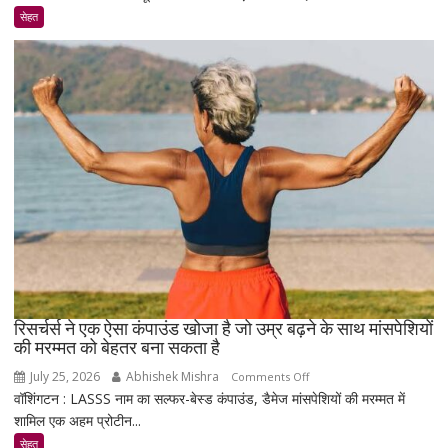
डायबिटीज
सेहत
वाले
रहे
सावधान
!
रिसर्चर्स ने एक ऐसा कंपाउंड खोजा है जो उम्र बढ़ने के साथ मांसपेशियों
की मरम्मत को बेहतर बना सकता है
July 25, 2026
Abhishek Mishra
on
Comments Off
वॉशिंगटन : LASSS नाम का सल्फर-बेस्ड कंपाउंड, डैमेज मांसपेशियों की मरम्मत में
रिसर्चर्स
शामिल एक अहम प्रोटीन...
ने
एक
सेहत