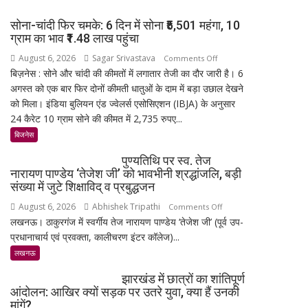
सोना-चांदी फिर चमके: 6 दिन में सोना ₹5,501 महंगा, 10
ग्राम का भाव ₹1.48 लाख पहुंचा
August 6, 2026
Sagar Srivastava
on
Comments Off
बिज़नेस : सोने और चांदी की कीमतों में लगातार तेजी का दौर जारी है। 6
सोना-
अगस्त को एक बार फिर दोनों कीमती धातुओं के दाम में बड़ा उछाल देखने
चांदी
को मिला। इंडिया बुलियन एंड ज्वेलर्स एसोसिएशन (IBJA) के अनुसार
फिर
24 कैरेट 10 ग्राम सोने की कीमत में 2,735 रुपए...
चमके:
6
बिजनेस
दिन
पुण्यतिथि पर स्व. तेज
में
नारायण पाण्डेय ‘तेजेश जी’ को भावभीनी श्रद्धांजलि, बड़ी
सोना
संख्या में जुटे शिक्षाविद् व प्रबुद्धजन
₹5,501
August 6, 2026
Abhishek Tripathi
on
Comments Off
महंगा,
लखनऊ। ठाकुरगंज में स्वर्गीय तेज नारायण पाण्डेय ‘तेजेश जी’ (पूर्व उप-
पुण्यतिथि
10
प्रधानाचार्य एवं प्रवक्ता, कालीचरण इंटर कॉलेज)...
पर
ग्राम
स्व.
लखनऊ
का
तेज
भाव
झारखंड में छात्रों का शांतिपूर्ण
नारायण
₹1.48
आंदोलन: आखिर क्यों सड़क पर उतरे युवा, क्या हैं उनकी
पाण्डेय
लाख
मांगें?