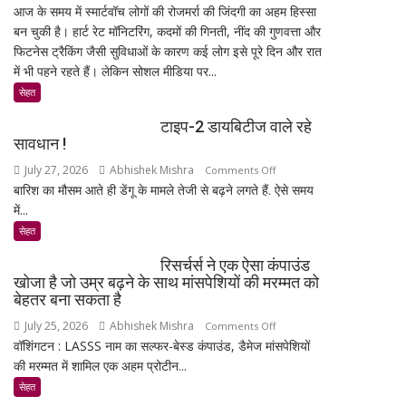
आज के समय में स्मार्टवॉच लोगों की रोजमर्रा की जिंदगी का अहम हिस्सा
क्या
बन चुकी है। हार्ट रेट मॉनिटरिंग, कदमों की गिनती, नींद की गुणवत्ता और
स्मार्टवॉच
फिटनेस ट्रैकिंग जैसी सुविधाओं के कारण कई लोग इसे पूरे दिन और रात
पहनने
में भी पहने रहते हैं। लेकिन सोशल मीडिया पर...
से
कैंसर
सेहत
का
टाइप-2 डायबिटीज वाले रहे
खतरा
सावधान !
बढ़ता
July 27, 2026
Abhishek Mishra
on
Comments Off
है?
बारिश का मौसम आते ही डेंगू के मामले तेजी से बढ़ने लगते हैं. ऐसे समय
टाइप-2
जानिए
में...
डायबिटीज
एक्सपर्ट
वाले
और
सेहत
रहे
रिसर्च
रिसर्चर्स ने एक ऐसा कंपाउंड
सावधान
की
खोजा है जो उम्र बढ़ने के साथ मांसपेशियों की मरम्मत को
!
पूरी
बेहतर बना सकता है
सच्चाई
July 25, 2026
Abhishek Mishra
on
Comments Off
वॉशिंगटन : LASSS नाम का सल्फर-बेस्ड कंपाउंड, डैमेज मांसपेशियों
रिसर्चर्स
की मरम्मत में शामिल एक अहम प्रोटीन...
ने
एक
सेहत
ऐसा