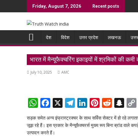
Skip
Friday, August 7, 2026
Recent posts
to
content
देश
विदेश
उत्तर प्रदेश
लखनऊ
उत्त
भारत में मैन्यूफैक्चरिंग इकाइयों में श्रमिकों की
July 10, 2025
AMC
W
F
X
T
Li
Pi
R
S
h
ac
el
n
nt
e
n
सड़क समेत अन्य इंफ्रास्ट्रक्चर के साथ सर्विस सेक्टर में हो रहे लगाता
at
e
e
k
er
d
a
जूझ रहे हैं। इस प्रकार के मैन्यूफैक्चरर्स मुख्य रूप बिना ब्रांड वाले क
s
b
gr
e
e
di
p
उत्पादन करते हैं।