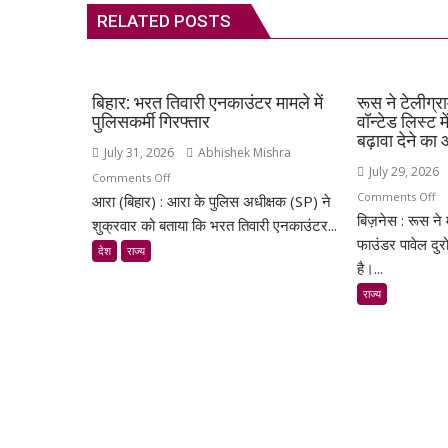
RELATED POSTS
बिहार: भरत तिवारी एनकाउंटर मामले में
रूस ने टेलीग्र
पुलिसकर्मी गिरफ्तार
वॉन्टेड लिस्ट 
बढ़ावा देने क
July 31, 2026
Abhishek Mishra
July 29, 2026
on
Comments Off
o
Comments Off
आरा (बिहार) : आरा के पुलिस अधीक्षक (SP) ने
बिहार:
बिज़नेस : रूस ने 
रू
भरत
शुक्रवार को बताया कि भरत तिवारी एनकाउंटर...
ने
फाउंडर पावेल दुर
तिवारी
देश
राज्य
टेल
एनकाउंटर
है।...
फा
मामले
राज्य
पाव
में
दुर
पुलिसकर्मी
को
गिरफ्तार
वॉन्
लिस
में
डाल