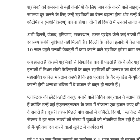
A
o
a
dI
st
t
c
श्रमिकों की समस्या से बड़ी कंपनियों के लिए जाब वर्क करने वाले माइक्
p
o
m
n
h
समस्या दूर करने के लिए उन्हें श्रमिकों का वेतन बढ़ाना होगा और उन्हें पीए
p
k
at
ऑटोमेशन (मशीनीकरण) करना होगा। दोनों ही स्थिति में उनकी लागत ब
अभी दिल्ली, पंजाब, हरियाणा, राजस्थान, उत्तर प्रदेश जैसे कई राज्यों मे
स्वास्थ्य संबंधी सुविधाएं नहीं मिलती है। दिल्ली के नरेला इलाके में न
10 साल पहले उनकी फैक्ट्री में काम करने वाले श्रमिक हमेशा काम 
अब हालत है कि हमें श्रमिकों से सिफारिश करनी पड़ती है कि वे और श्
इलाकों में स्थित छोटी फैक्टि्रयों के बाहर श्रमिकों की जरूरत का बो
महासचिव अनिल भारद्वाज कहते हैं कि इस प्रकार के गैर ब्रांडेड मैन्
करनी होगी अन्यथा भविष्य में वे बाजार से बाहर हो सकते हैं।
प्लास्टिक की छोटी-छोटी वस्तुएं बनाने वाले नितिन अग्रवाल ने बताय
हैं क्योंकि उन्हें वहां इंफ्रास्ट्रक्चर के काम में रोजाना एक हजार रुप
दे सकते हैं। दूसरी तरफ पिछले पांच सालों में जोमैटो, स्विगी, ¨ब्लकिट 
सेक्टर में हर साल लाखों की संख्या में युवाओं को नौकरियां मिल रही 
से मैन्यूफैक्च¨रग करने वाली यूनिट में कार्यरत थे।
वर्ष 2029 तक क्विक कामर्स का कारोबार 3.4 अरब डालर से बढ़कर न