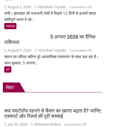
‘तेजेश
पहुंचा
August 5, 2026
Abhishek Tripathi
on
Comments Off
जी’
रांची। झारखंड की राजधानी रांची में पिछले 12 दिनों से हजारों छात्र
झारखंड
को
शांतिपूर्ण धरना दे रहे...
में
भावभीनी
छात्रों
लखनऊ
श्रद्धांजलि,
का
बड़ी
5 अगस्त 2026 का दैनिक
शांतिपूर्ण
संख्या
राशिफल
आंदोलन:
में
August 5, 2026
Abhishek Tripathi
on
Comments Off
आखिर
जुटे
सावन का पवित्र महीना पूरे आध्यात्मिक वातावरण के साथ चल रहा है।
5
क्यों
शिक्षाविद्
आज बुधवार, 5 अगस्त...
अगस्त
सड़क
व
2026
पर
धर्म
प्रबुद्धजन
का
उतरे
दैनिक
युवा,
सेहत
राशिफल
क्या
हैं
उनकी
मांगें?
क्या स्मार्टवॉच पहनने से कैंसर का खतरा बढ़ता है? जानिए
एक्सपर्ट और रिसर्च की पूरी सच्चाई
July 30, 2026
Abhishek Mishra
on
Comments Off