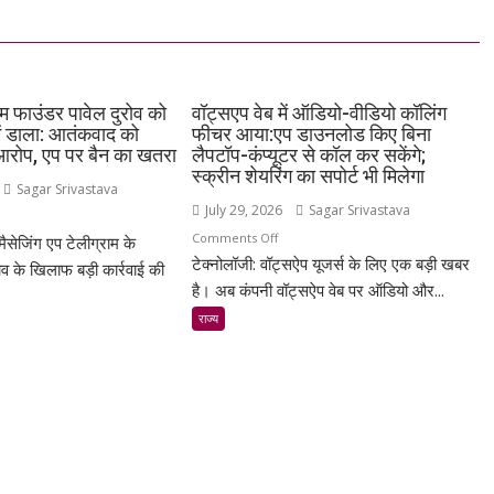
ाम फाउंडर पावेल दुरोव को
वॉट्सएप वेब में ऑडियो-वीडियो कॉलिंग
में डाला: आतंकवाद को
फीचर आया:एप डाउनलोड किए बिना
ा आरोप, एप पर बैन का खतरा
लैपटॉप-कंप्यूटर से कॉल कर सकेंगे;
स्क्रीन शेयरिंग का सपोर्ट भी मिलेगा
Sagar Srivastava
July 29, 2026
Sagar Srivastava
n
on
Comments Off
मैसेजिंग एप टेलीग्राम के
स
टेक्नोलॉजी: वॉट्सऐप यूजर्स के लिए एक बड़ी खबर
वॉट्सएप
ोव के खिलाफ बड़ी कार्रवाई की
वेब
है। अब कंपनी वॉट्सऐप वेब पर ऑडियो और...
ीग्राम
में
उंडर
राज्य
ऑडियो-
ेल
वीडियो
ोव
कॉलिंग
फीचर
टेड
आया:एप
्ट
डाउनलोड
किए
ा: