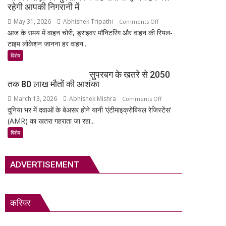
अनमोल
का
रहेगी आपकी निगरानी में
खजाना,
सबसे
May 31, 2026
Abhishek Tripathi
on
Comments Off
375
रहस्यमयी
आज के समय में वाहन चोरी, ड्राइवर मॉनिटरिंग और वाहन की रियल-
MSR
वर्ष
गांव?
टाइम लोकेशन जानना हर वाहन...
Technology:
पुरानी
आपकी
विशेष
तालपत्र
गाड़ी
पांडुलिपि
सुपरबग के खतरे से 2050
की
सहित
तक 80 लाख मौतों की आशंका
सुरक्षा
38
March 13, 2026
Abhishek Mishra
on
Comments Off
का
दुर्लभ
दुनिया भर में दवाओं के बेअसर होने यानी ‘एंटीमाइक्रोबियल रेजिस्टेंस’
सुपरबग
स्मार्ट
दस्तावेज
(AMR) का खतरा गहराता जा रहा...
के
समाधान,
चिन्हित
खतरे
अब
विशेष
से
हर
2050
पल
ADVERTISEMENT
तक
रहेगी
80
आपकी
लाख
निगरानी
मौतों
में
करियर
की
आशंका