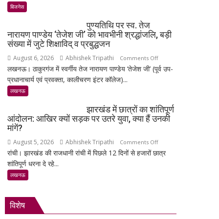
फिर
बिजनेस
चमके:
पुण्यतिथि पर स्व. तेज
6
नारायण पाण्डेय ‘तेजेश जी’ को भावभीनी श्रद्धांजलि, बड़ी
दिन
संख्या में जुटे शिक्षाविद् व प्रबुद्धजन
में
August 6, 2026
Abhishek Tripathi
on
Comments Off
सोना
लखनऊ। ठाकुरगंज में स्वर्गीय तेज नारायण पाण्डेय ‘तेजेश जी’ (पूर्व उप-
पुण्यतिथि
₹5,501
प्रधानाचार्य एवं प्रवक्ता, कालीचरण इंटर कॉलेज)...
पर
महंगा,
स्व.
लखनऊ
10
तेज
ग्राम
झारखंड में छात्रों का शांतिपूर्ण
नारायण
का
आंदोलन: आखिर क्यों सड़क पर उतरे युवा, क्या हैं उनकी
पाण्डेय
भाव
मांगें?
‘तेजेश
₹1.48
August 5, 2026
Abhishek Tripathi
on
Comments Off
जी’
लाख
रांची। झारखंड की राजधानी रांची में पिछले 12 दिनों से हजारों छात्र
झारखंड
को
पहुंचा
शांतिपूर्ण धरना दे रहे...
में
भावभीनी
छात्रों
लखनऊ
श्रद्धांजलि,
का
बड़ी
शांतिपूर्ण
संख्या
विशेष
आंदोलन:
में
आखिर
जुटे