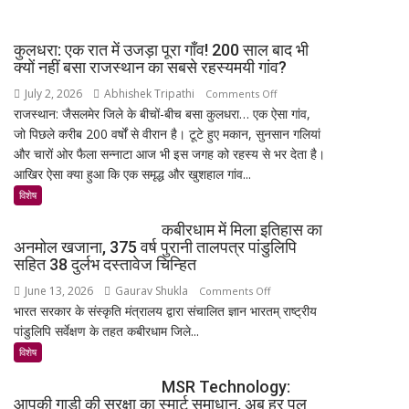
क्यों
शिक्षाविद्
सड़क
व
कुलधरा: एक रात में उजड़ा पूरा गाँव! 200 साल बाद भी
पर
प्रबुद्धजन
क्यों नहीं बसा राजस्थान का सबसे रहस्यमयी गांव?
उतरे
July 2, 2026
Abhishek Tripathi
on
Comments Off
युवा,
राजस्थान: जैसलमेर जिले के बीचों-बीच बसा कुलधरा… एक ऐसा गांव,
कुलधरा:
क्या
जो पिछले करीब 200 वर्षों से वीरान है। टूटे हुए मकान, सुनसान गलियां
एक
हैं
और चारों ओर फैला सन्नाटा आज भी इस जगह को रहस्य से भर देता है।
रात
उनकी
आखिर ऐसा क्या हुआ कि एक समृद्ध और खुशहाल गांव...
में
मांगें?
उजड़ा
विशेष
पूरा
कबीरधाम में मिला इतिहास का
गाँव!
अनमोल खजाना, 375 वर्ष पुरानी तालपत्र पांडुलिपि
200
सहित 38 दुर्लभ दस्तावेज चिन्हित
साल
June 13, 2026
Gaurav Shukla
on
Comments Off
बाद
भारत सरकार के संस्कृति मंत्रालय द्वारा संचालित ज्ञान भारतम् राष्ट्रीय
कबीरधाम
भी
पांडुलिपि सर्वेक्षण के तहत कबीरधाम जिले...
में
क्यों
मिला
विशेष
नहीं
इतिहास
बसा
MSR Technology:
का
राजस्थान
आपकी गाड़ी की सुरक्षा का स्मार्ट समाधान, अब हर पल