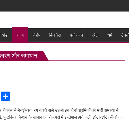
राखंड
राज्य
विशेष
बिजनेस
मनोरंजन
खेल
धर्म
टेक्
 कमी कारण और समाधान
C
S
o
h
र विकास से मैन्यूफैक्च¨रग करने वाले उद्यमी इन दिनों श्रमिकों की भारी समस्या से
p
ar
पड़े, फुटवियर, फैशन के सामान एवं रोजमर्रा में इस्तेमाल होने वाली छोटी-छोटी चीजों का
y
e