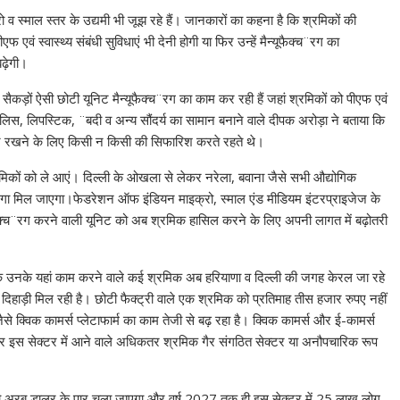
Li
रो व स्माल स्तर के उद्यमी भी जूझ रहे हैं। जानकारों का कहना है कि श्रमिकों की
n
फ एवं स्वास्थ्य संबंधी सुविधाएं भी देनी होगी या फिर उन्हें मैन्यूफैक्च¨रग का
k
ढ़ेगी।
ं सैकड़ों ऐसी छोटी यूनिट मैन्यूफैक्च¨रग का काम कर रही हैं जहां श्रमिकों को पीएफ एवं
ेल पालिस, लिपस्टिक, ¨बदी व अन्य सौंदर्य का सामान बनाने वाले दीपक अरोड़ा ने बताया कि
पर रखने के लिए किसी न किसी की सिफारिश करते रहते थे।
रमिकों को ले आएं। दिल्ली के ओखला से लेकर नरेला, बवाना जैसे सभी औद्योगिक
र्ड टंगा मिल जाएगा।फेडरेशन ऑफ इंडियन माइक्रो, स्माल एंड मीडियम इंटरप्राइजेज के
यूफैक्च¨रग करने वाली यूनिट को अब श्रमिक हासिल करने के लिए अपनी लागत में बढ़ोतरी
ा कि उनके यहां काम करने वाले कई श्रमिक अब हरियाणा व दिल्ली की जगह केरल जा रहे
ए की दिहाड़ी मिल रही है। छोटी फैक्ट्री वाले एक श्रमिक को प्रतिमाह तीस हजार रुपए नहीं
जैसे क्विक कामर्स प्लेटाफार्म का काम तेजी से बढ़ रहा है। क्विक कामर्स और ई-कामर्स
है और इस सेक्टर में आने वाले अधिकतर श्रमिक गैर संगठित सेक्टर या अनौपचारिक रूप
ौ अरब डालर के पार चला जाएगा और वर्ष 2027 तक ही इस सेक्टर में 25 लाख लोग