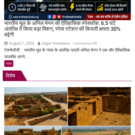
4
Gen
4
के
भारतीय मूल के अनिल मेनन की ऐतिहासिक स्पेसवॉक: 6.5 घंटे
साथ
अंतरिक्ष में किया बड़ा मिशन, स्पेस स्टेशन की बिजली क्षमता 30%
बढ़ेगी
मिड-
रेंज
August 7, 2026
Sagar Srivastava
on
Comments Off
में
टेक्नोलॉजी : भारतीय मूल के नासा के अंतरिक्ष यात्री अनिल मेनन ने एक और ऐतिहासिक
भारतीय
दमदार
उपलब्धि अपने...
मूल
एंट्री
के
राज्य
अनिल
विशेष
मेनन
की
ऐतिहासिक
स्पेसवॉक:
6.5
घंटे
अंतरिक्ष
में
किया