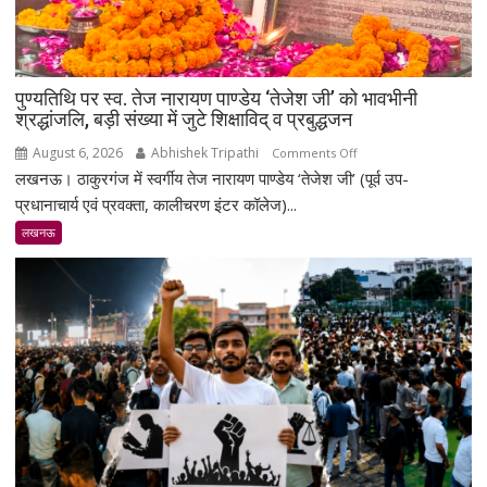
पुण्यतिथि पर स्व. तेज नारायण पाण्डेय ‘तेजेश जी’ को भावभीनी
श्रद्धांजलि, बड़ी संख्या में जुटे शिक्षाविद् व प्रबुद्धजन
August 6, 2026
Abhishek Tripathi
on
Comments Off
लखनऊ। ठाकुरगंज में स्वर्गीय तेज नारायण पाण्डेय ‘तेजेश जी’ (पूर्व उप-
पुण्यतिथि
पर
प्रधानाचार्य एवं प्रवक्ता, कालीचरण इंटर कॉलेज)...
स्व.
लखनऊ
तेज
नारायण
पाण्डेय
‘तेजेश
जी’
को
भावभीनी
श्रद्धांजलि,
बड़ी
संख्या
में