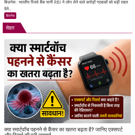
बिज़नेस : भारतीय रिजर्व बैंक यानी RBI ने लोन लेने वाले करोड़ों ग्राहकों को बड़ी राहत
RBI
देते...
का
बड़ा
बिजनेस
फैसला:
सेहत
लोन
न
चुकाने
पर
बैंक
नहीं
कर
सकेंगे
आपका
मोबाइल-
लैपटॉप
लॉक,
1
जनवरी
2027
से
क्या स्मार्टवॉच पहनने से कैंसर का खतरा बढ़ता है? जानिए एक्सपर्ट
लागू