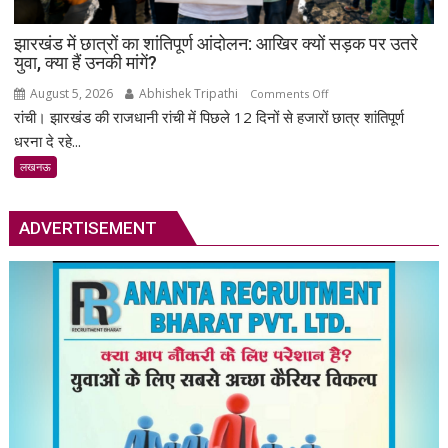
जुटे
झारखंड में छात्रों का शांतिपूर्ण आंदोलन: आखिर क्यों सड़क पर उतरे
शिक्षाविद्
युवा, क्या हैं उनकी मांगें?
व
प्रबुद्धजन
August 5, 2026
Abhishek Tripathi
on
Comments Off
रांची। झारखंड की राजधानी रांची में पिछले 12 दिनों से हजारों छात्र शांतिपूर्ण
झारखंड
में
धरना दे रहे...
छात्रों
लखनऊ
का
शांतिपूर्ण
आंदोलन:
ADVERTISEMENT
आखिर
क्यों
सड़क
पर
उतरे
युवा,
क्या
हैं
उनकी
मांगें?