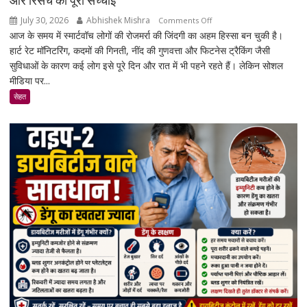
और रिसर्च की पूरी सच्चाई
होंगे
July 30, 2026
Abhishek Mishra
on
Comments Off
नए
आज के समय में स्मार्टवॉच लोगों की रोजमर्रा की जिंदगी का अहम हिस्सा बन चुकी है।
क्या
नियम
हार्ट रेट मॉनिटरिंग, कदमों की गिनती, नींद की गुणवत्ता और फिटनेस ट्रैकिंग जैसी
स्मार्टवॉच
सुविधाओं के कारण कई लोग इसे पूरे दिन और रात में भी पहने रहते हैं। लेकिन सोशल
पहनने
मीडिया पर...
से
कैंसर
सेहत
का
खतरा
बढ़ता
है?
जानिए
एक्सपर्ट
और
रिसर्च
की
पूरी
सच्चाई