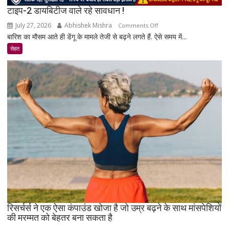
टाइप-2 डायबिटीज वाले रहे सावधान !
July 27, 2026
Abhishek Mishra
on
Comments Off
बारिश का मौसम आते ही डेंगू के मामले तेजी से बढ़ने लगते हैं. ऐसे समय में...
टाइप-2
डायबिटीज
सेहत
वाले
रहे
सावधान
!
रिसर्चर्स ने एक ऐसा कंपाउंड खोजा है जो उम्र बढ़ने के साथ मांसपेशियों
की मरम्मत को बेहतर बना सकता है