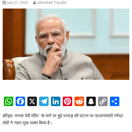
July 27, 2025
Abhishek Tripathi
W
F
X
T
Li
Pi
R
S
C
S
h
ac
el
n
nt
e
n
o
h
हरिद्वार: मनसा देवी मंदिर के मार्ग पर हुई भगदड़ की घटना पर प्रधानमंत्री नरेंद्र
at
e
e
k
er
d
a
p
ar
मोदी ने गहरा दुख व्यक्त किया है।
s
b
gr
e
e
di
p
y
e