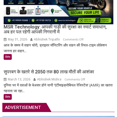
तालपत्र
पांडुलिपि
सहित
38
दुर्लभ
MSR Technology: आपकी गाड़ी की सुरक्षा का स्मार्ट समाधान,
अब हर पल रहेगी आपकी निगरानी में
दस्तावेज
चिन्हित
May 31, 2026
Abhishek Tripathi
on
Comments Off
आज के समय में वाहन चोरी, ड्राइवर मॉनिटरिंग और वाहन की रियल-टाइम लोकेशन
MSR
जानना हर वाहन...
Technology:
आपकी
विशेष
गाड़ी
की
सुपरबग के खतरे से 2050 तक 80 लाख मौतों की आशंका
सुरक्षा
March 13, 2026
Abhishek Mishra
on
Comments Off
का
दुनिया भर में दवाओं के बेअसर होने यानी ‘एंटीमाइक्रोबियल रेजिस्टेंस’ (AMR) का खतरा
सुपरबग
स्मार्ट
गहराता जा रहा...
के
समाधान,
खतरे
अब
विशेष
से
हर
ADVERTISEMENT
2050
पल
तक
रहेगी