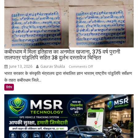
क्यों
नहीं
बसा
राजस्थान
का
सबसे
रहस्यमयी
गांव?
कबीरधाम में मिला इतिहास का अनमोल खजाना, 375 वर्ष पुरानी
तालपत्र पांडुलिपि सहित 38 दुर्लभ दस्तावेज चिन्हित
June 13, 2026
Gaurav Shukla
on
Comments Off
भारत सरकार के संस्कृति मंत्रालय द्वारा संचालित ज्ञान भारतम् राष्ट्रीय पांडुलिपि सर्वेक्षण
कबीरधाम
के तहत कबीरधाम जिले...
में
मिला
विशेष
इतिहास
का
अनमोल
खजाना,
375
वर्ष
पुरानी