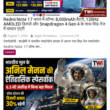
Redmi Note 17 भारत में लॉन्च: 8,000mAh बैटरी, 120Hz
AMOLED डिस्प्ले और Snapdragon 4 Gen 4 के साथ मिड-रेंज
में दमदार एंट्री
August 7, 2026
Sagar Srivastava
on
Comments Off
टेक्नोलॉजी : शाओमी ने भारतीय स्मार्टफोन बाजार में अपना नया मिड-रेंज स्मार्टफोन
Redmi
Redmi Note 17 लॉन्च कर...
Note
17
टेक्नोलॉजी
भारत
में
लॉन्च:
8,000mAh
बैटरी,
120Hz
AMOLED
डिस्प्ले
और
Snapdragon