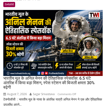
17
टेक्नोलॉजी
भारत
में
लॉन्च:
8,000mAh
बैटरी,
120Hz
AMOLED
डिस्प्ले
और
Snapdragon
4
Gen
4
के
भारतीय मूल के अनिल मेनन की ऐतिहासिक स्पेसवॉक: 6.5 घंटे
साथ
अंतरिक्ष में किया बड़ा मिशन, स्पेस स्टेशन की बिजली क्षमता 30%
बढ़ेगी
मिड-
रेंज
August 7, 2026
Sagar Srivastava
on
Comments Off
में
टेक्नोलॉजी : भारतीय मूल के नासा के अंतरिक्ष यात्री अनिल मेनन ने एक और ऐतिहासिक
भारतीय
दमदार
उपलब्धि अपने...
मूल