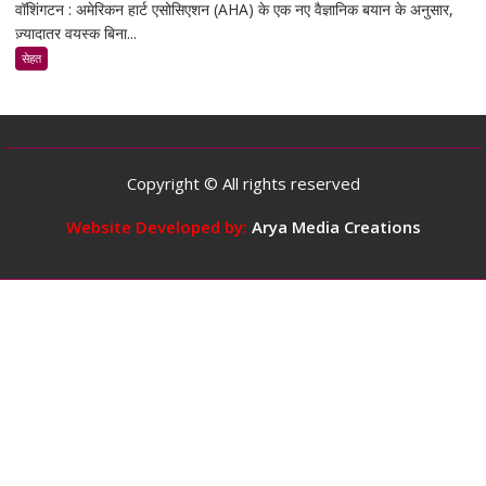
वॉशिंगटन : अमेरिकन हार्ट एसोसिएशन (AHA) के एक नए वैज्ञानिक बयान के अनुसार,
स्टडी
ज़्यादातर वयस्क बिना...
के
मुताबिक,
सेहत
ज़्यादातर
वयस्कों
के
लिए
दिन
Copyright © All rights reserved
में
5
Website Developed by:
Arya Media Creations
कप
तक
कॉफ़ी
पीना
सुरक्षित