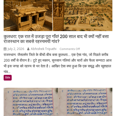
बड़ा
मिशन,
स्पेस
स्टेशन
की
बिजली
क्षमता
कुलधरा: एक रात में उजड़ा पूरा गाँव! 200 साल बाद भी क्यों नहीं बसा
30%
राजस्थान का सबसे रहस्यमयी गांव?
बढ़ेगी
July 2, 2026
Abhishek Tripathi
on
Comments Off
राजस्थान: जैसलमेर जिले के बीचों-बीच बसा कुलधरा… एक ऐसा गांव, जो पिछले करीब
कुलधरा:
200 वर्षों से वीरान है। टूटे हुए मकान, सुनसान गलियां और चारों ओर फैला सन्नाटा आज
एक
भी इस जगह को रहस्य से भर देता है। आखिर ऐसा क्या हुआ कि एक समृद्ध और खुशहाल
रात
गांव...
में
उजड़ा
विशेष
पूरा
गाँव!
200
साल
बाद
भी