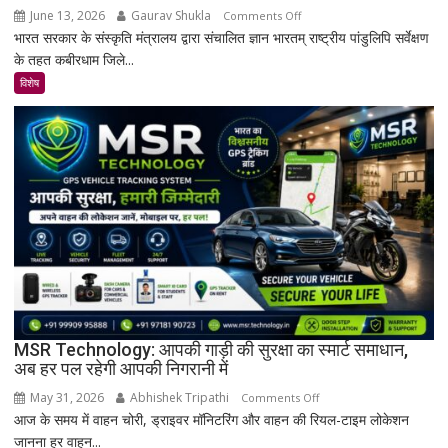
June 13, 2026
Gaurav Shukla
on
Comments Off
भारत सरकार के संस्कृति मंत्रालय द्वारा संचालित ज्ञान भारतम् राष्ट्रीय पांडुलिपि सर्वेक्षण
कबीरधाम
के तहत कबीरधाम जिले...
में
मिला
विशेष
इतिहास
का
अनमोल
खजाना,
375
वर्ष
पुरानी
तालपत्र
पांडुलिपि
सहित
38
दुर्लभ
MSR Technology: आपकी गाड़ी की सुरक्षा का स्मार्ट समाधान,
अब हर पल रहेगी आपकी निगरानी में
दस्तावेज
चिन्हित
May 31, 2026
Abhishek Tripathi
on
Comments Off
आज के समय में वाहन चोरी, ड्राइवर मॉनिटरिंग और वाहन की रियल-टाइम लोकेशन
MSR
जानना हर वाहन...
Technology: