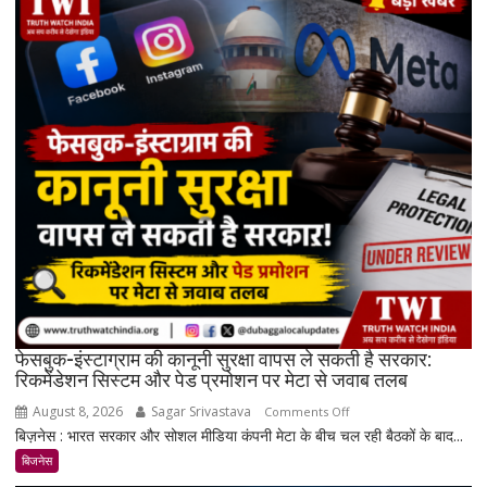
5
दिनों
में
सोना
₹7,064
और
चांदी
₹14,094
महंगी,
रिकॉर्ड
स्तर
के
करीब
पहुंचे
दाम
फेसबुक-इंस्टाग्राम की कानूनी सुरक्षा वापस ले सकती है सरकार:
रिकमेंडेशन सिस्टम और पेड प्रमोशन पर मेटा से जवाब तलब
August 8, 2026
Sagar Srivastava
on
Comments Off
बिज़नेस : भारत सरकार और सोशल मीडिया कंपनी मेटा के बीच चल रही बैठकों के बाद...
फेसबुक-
इंस्टाग्राम
बिजनेस
की