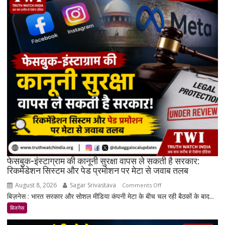
₹7,064
और
चांदी
₹14,094
महंगी,
रिकॉर्ड
स्तर
के
करीब
पहुंचे
दाम
फेसबुक-इंस्टाग्राम की कानूनी सुरक्षा वापस ले सकती है सरकार:
रिकमेंडेशन सिस्टम और पेड प्रमोशन पर मेटा से जवाब तलब
August 8, 2026
Sagar Srivastava
on
Comments Off
बिज़नेस : भारत सरकार और सोशल मीडिया कंपनी मेटा के बीच चल रही बैठकों के बाद...
फेसबुक-
इंस्टाग्राम
बिजनेस
की