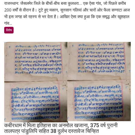
राजस्थान: जैसलमेर जिले के बीचों-बीच बसा कुलधरा… एक ऐसा गांव, जो पिछले करीब
कुलधरा:
200 वर्षों से वीरान है। टूटे हुए मकान, सुनसान गलियां और चारों ओर फैला सन्नाटा आज
एक
भी इस जगह को रहस्य से भर देता है। आखिर ऐसा क्या हुआ कि एक समृद्ध और खुशहाल
रात
गांव...
में
उजड़ा
विशेष
पूरा
गाँव!
200
साल
बाद
भी
क्यों
नहीं
बसा
राजस्थान
का
सबसे
रहस्यमयी
गांव?
कबीरधाम में मिला इतिहास का अनमोल खजाना, 375 वर्ष पुरानी
तालपत्र पांडुलिपि सहित 38 दुर्लभ दस्तावेज चिन्हित