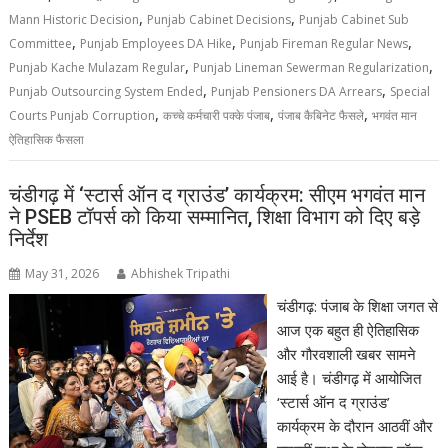
,
,
Mann Historic Decision
Punjab Cabinet Decisions
Punjab Cabinet Sub
,
,
,
Committee
Punjab Employees DA Hike
Punjab Fireman Regular News
,
,
Punjab Kache Mulazam Regular
Punjab Lineman Sewerman Regularization
,
,
Punjab Outsourcing System Ended
Punjab Pensioners DA Arrears
Special
,
,
,
Courts Punjab Corruption
कच्चे कर्मचारी पक्के पंजाब
पंजाब कैबिनेट फैसले
भगवंत मान
ऐतिहासिक फैसला
चंडीगढ़ में ‘स्टार्स ऑन द ग्राउंड’ कार्यक्रम: सीएम भगवंत मान
ने PSEB टॉपर्स को किया सम्मानित, शिक्षा विभाग को दिए बड़े
निर्देश
May 31, 2026
Abhishek Tripathi
चंडीगढ़: पंजाब के शिक्षा जगत से
आज एक बहुत ही ऐतिहासिक
और गौरवशाली खबर सामने
आई है। चंडीगढ़ में आयोजित
‘स्टार्स ऑन द ग्राउंड’
कार्यक्रम के दौरान आठवीं और