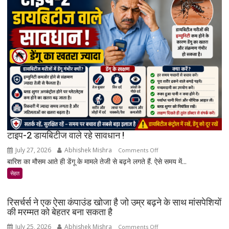
बढ़ता
है?
जानिए
एक्सपर्ट
और
रिसर्च
की
पूरी
सच्चाई
टाइप-2 डायबिटीज वाले रहे सावधान !
July 27, 2026
Abhishek Mishra
on
Comments Off
बारिश का मौसम आते ही डेंगू के मामले तेजी से बढ़ने लगते हैं. ऐसे समय में...
टाइप-2
डायबिटीज
सेहत
वाले
रहे
रिसर्चर्स ने एक ऐसा कंपाउंड खोजा है जो उम्र बढ़ने के साथ मांसपेशियों
सावधान
की मरम्मत को बेहतर बना सकता है
!
July 25, 2026
Abhishek Mishra
on
Comments Off