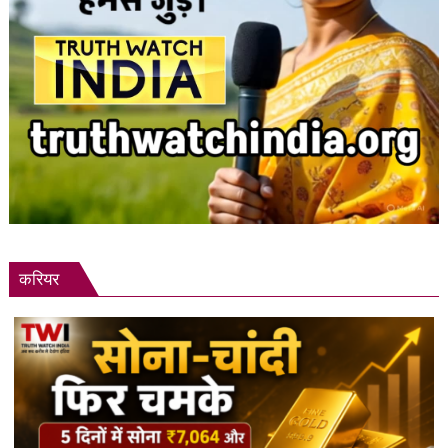
करियर