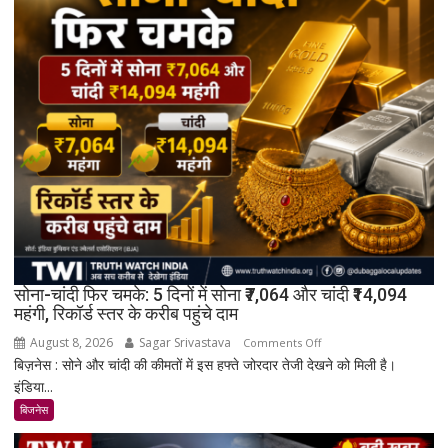
सोना-चांदी फिर चमके: 5 दिनों में सोना ₹7,064 और चांदी ₹14,094
महंगी, रिकॉर्ड स्तर के करीब पहुंचे दाम
August 8, 2026
Sagar Srivastava
on
Comments Off
बिज़नेस : सोने और चांदी की कीमतों में इस हफ्ते जोरदार तेजी देखने को मिली है।
सोना-
इंडिया...
चांदी
फिर
बिजनेस
चमके: