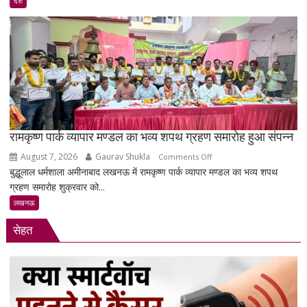
देश
‘रील
21वीं
सदी
का
नशा’,
रोजगार
को
लेकर
सरकार
रामकृष्ण पार्क व्यापार मण्डल का भव्य शपथ ग्रहण समारोह हुआ संपन्न
पर
August 7, 2026
Gaurav Shukla
on
Comments Off
साधा
बुद्धूलाल धर्मशाला अमीनाबाद लखनऊ में रामकृष्ण पार्क व्यापार मण्डल का भव्य शपथ
रामकृष्ण
निशाना
ग्रहण समारोह शुक्रवार को...
पार्क
व्यापार
लखनऊ
मण्डल
सेहत
का
भव्य
शपथ
ग्रहण
समारोह
हुआ