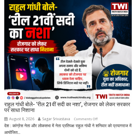
कानूनी
सुरक्षा
वापस
ले
सकती
है
सरकार:
रिकमेंडेशन
सिस्टम
और
पेड
प्रमोशन
पर
मेटा
से
राहुल गांधी बोले- ‘रील 21वीं सदी का नशा’, रोजगार को लेकर सरकार
जवाब
पर साधा निशाना
तलब
August 8, 2026
Sagar Srivastava
on
Comments Off
देश : कांग्रेस नेता और लोकसभा में नेता प्रतिपक्ष राहुल गांधी ने शनिवार को प्रयागराज में
राहुल
आयोजित...
गांधी