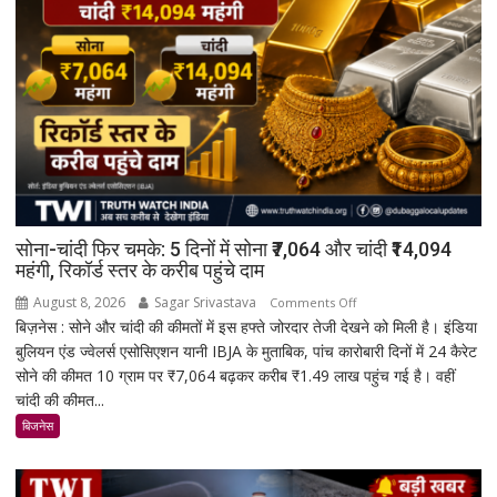
सोना-चांदी फिर चमके: 5 दिनों में सोना ₹7,064 और चांदी ₹14,094
महंगी, रिकॉर्ड स्तर के करीब पहुंचे दाम
August 8, 2026
Sagar Srivastava
on
Comments Off
बिज़नेस : सोने और चांदी की कीमतों में इस हफ्ते जोरदार तेजी देखने को मिली है। इंडिया
सोना-
बुलियन एंड ज्वेलर्स एसोसिएशन यानी IBJA के मुताबिक, पांच कारोबारी दिनों में 24 कैरेट
चांदी
सोने की कीमत 10 ग्राम पर ₹7,064 बढ़कर करीब ₹1.49 लाख पहुंच गई है। वहीं
फिर
चांदी की कीमत...
चमके:
5
बिजनेस
दिनों
में
सोना