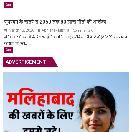
आपकी
विशेष
गाड़ी
की
सुपरबग के खतरे से 2050 तक 80 लाख मौतों की आशंका
सुरक्षा
March 13, 2026
Abhishek Mishra
on
Comments Off
का
दुनिया भर में दवाओं के बेअसर होने यानी ‘एंटीमाइक्रोबियल रेजिस्टेंस’ (AMR) का खतरा
सुपरबग
स्मार्ट
गहराता जा रहा...
के
समाधान,
खतरे
अब
विशेष
से
हर
ADVERTISEMENT
2050
पल
तक
रहेगी
80
आपकी
लाख
निगरानी
मौतों
में
की
आशंका