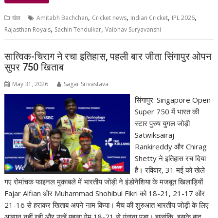
,
,
,
,
खेल
Amitabh Bachchan
Cricket news
Indian Cricket
IPL 2026
,
,
Rajasthan Royals
Sachin Tendulkar
Vaibhav Suryavanshi
सात्विक-चिराग ने रचा इतिहास, पहली बार जीता सिंगापुर ओपन
सुपर 750 खिताब
May 31, 2026
Sagar Srivastava
सिंगापुर: Singapore Open
Super 750 में भारत की
स्टार पुरुष युगल जोड़ी
Satwiksairaj
Rankireddy और Chirag
Shetty ने इतिहास रच दिया
है। रविवार, 31 मई को खेले
गए रोमांचक फाइनल मुकाबले में भारतीय जोड़ी ने इंडोनेशिया के मजबूत खिलाड़ियों
Fajar Alfian और Muhammad Shohibul Fikri को 18-21, 21-17 और
21-16 से हराकर खिताब अपने नाम किया। मैच की शुरुआत भारतीय जोड़ी के लिए
आसान नहीं रही और उन्हें पहला गेम 18-21 से गंवाना पड़ा। हालांकि, इसके बाद