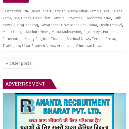
,
,
उत्तर प्रदेश
Banke Bihari Darshan
Banke Bihari Temple
Braj 84 Kos
,
,
,
,
,
Yatra
Braj Dham
Daan Ghati Temple
Devotees
E Rickshaw Issue
Faith
,
,
,
,
,
News
Giriraj Maharaj
Govardhan
Govardhan Parikrama
Hindu Festival
,
,
,
,
,
Mansi Ganga
Mathura News
Mukut Mukharvind
Pilgrimage
Purnima
,
,
,
,
Purushottam Maas
Religious Tourism
Spiritual News
Temple Crowd
,
,
,
Traffic Jam
Uttar Pradesh News
Vrindavan
Vrindavan News
Posts
Older posts
navigation
ADVERTISEMENT