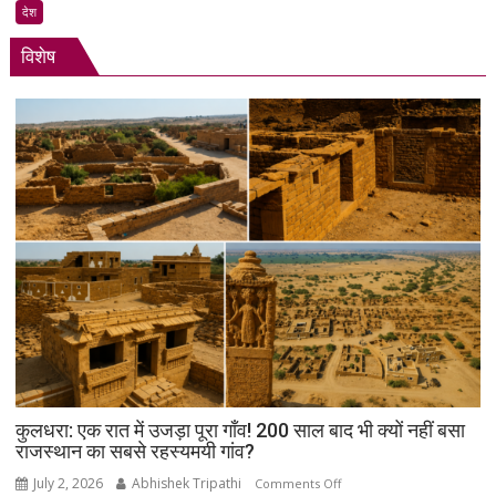
बोले-
देश
‘रील
विशेष
21वीं
सदी
का
नशा’,
रोजगार
को
लेकर
सरकार
पर
साधा
निशाना
कुलधरा: एक रात में उजड़ा पूरा गाँव! 200 साल बाद भी क्यों नहीं बसा
राजस्थान का सबसे रहस्यमयी गांव?
July 2, 2026
Abhishek Tripathi
on
Comments Off