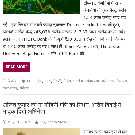
टॉप-10 कंपनियों में से 7
कंपनियों की कुल वैल्यू करीब
1.54 लाख करोड़ रुपए घट
गई। इस गिरावट में सबसे ज्यादा नुकसान Reliance Industries को हुआ,
जिसकी मार्केट वैल्यू ₹46,078 करोड़ घटकर ₹17.87 लाख करोड़ पर आ गई।
इसके अलावा HDFC Bank की वैल्यू में ₹33,333 करोड़ की कमी आई और यह
₹11.46 लाख करोड़ रह गई। साथ ही Bharti Airtel, TCS, Hindustan
Unilever, Bajaj Finance और ICICI Bank की…
READ MORE
,
,
,
,
,
,
,
बिजनेस
HDFC बैंक
TCS
निफ्टी
निवेश
भारतीय अर्थव्यवस्था
मार्केट कैप
रिलायंस
,
शेयर बाजार
सेंसेक्स
अजित कुमार की मां मोहिनी मणि का निधन, अंतिम विदाई में
भावुक दिखे अभिनेता
May 31, 2026
Sagar Srivastava
साउथ फिल्म इंडस्ट्री से एक