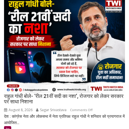
कानूनी
सुरक्षा
वापस
ले
सकती
है
सरकार:
रिकमेंडेशन
सिस्टम
और
पेड
प्रमोशन
पर
मेटा
से
राहुल गांधी बोले- ‘रील 21वीं सदी का नशा’, रोजगार को लेकर सरकार
जवाब
पर साधा निशाना
तलब
August 8, 2026
Sagar Srivastava
on
Comments Off
देश : कांग्रेस नेता और लोकसभा में नेता प्रतिपक्ष राहुल गांधी ने शनिवार को प्रयागराज में
राहुल
आयोजित...
गांधी
बोले-