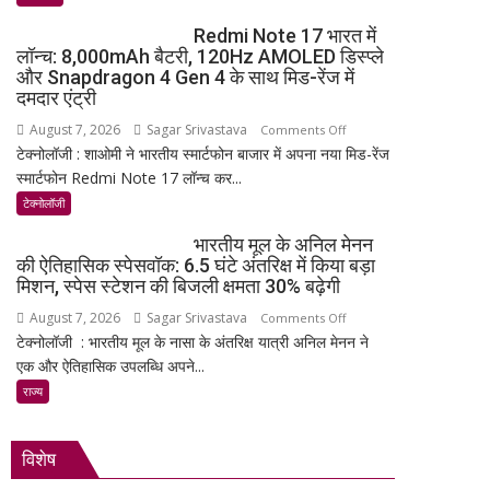
मण्डल
Redmi Note 17 भारत में
का
लॉन्च: 8,000mAh बैटरी, 120Hz AMOLED डिस्प्ले
भव्य
और Snapdragon 4 Gen 4 के साथ मिड-रेंज में
शपथ
दमदार एंट्री
ग्रहण
August 7, 2026
Sagar Srivastava
on
Comments Off
समारोह
टेक्नोलॉजी : शाओमी ने भारतीय स्मार्टफोन बाजार में अपना नया मिड-रेंज
Redmi
हुआ
स्मार्टफोन Redmi Note 17 लॉन्च कर...
Note
संपन्न
17
टेक्नोलॉजी
भारत
भारतीय मूल के अनिल मेनन
में
की ऐतिहासिक स्पेसवॉक: 6.5 घंटे अंतरिक्ष में किया बड़ा
लॉन्च:
मिशन, स्पेस स्टेशन की बिजली क्षमता 30% बढ़ेगी
8,000mAh
August 7, 2026
Sagar Srivastava
on
Comments Off
बैटरी,
टेक्नोलॉजी : भारतीय मूल के नासा के अंतरिक्ष यात्री अनिल मेनन ने
भारतीय
120Hz
एक और ऐतिहासिक उपलब्धि अपने...
मूल
AMOLED
के
राज्य
डिस्प्ले
अनिल
और
मेनन
Snapdragon
विशेष
की
4
ऐतिहासिक
Gen