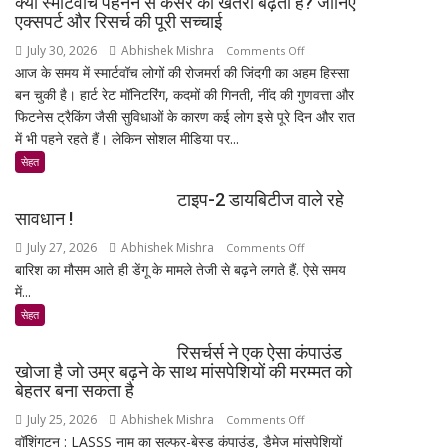
क्या स्मार्टवॉच पहनने से कैंसर का खतरा बढ़ता है? जानिए
नहीं
की
एक्सपर्ट और रिसर्च की पूरी सच्चाई
कर
बिजली
July 30, 2026
Abhishek Mishra
on
Comments Off
सकेंगे
क्षमता
आज के समय में स्मार्टवॉच लोगों की रोजमर्रा की जिंदगी का अहम हिस्सा
क्या
आपका
30%
बन चुकी है। हार्ट रेट मॉनिटरिंग, कदमों की गिनती, नींद की गुणवत्ता और
स्मार्टवॉच
मोबाइल-
बढ़ेगी
फिटनेस ट्रैकिंग जैसी सुविधाओं के कारण कई लोग इसे पूरे दिन और रात
पहनने
लैपटॉप
में भी पहने रहते हैं। लेकिन सोशल मीडिया पर...
से
लॉक,
कैंसर
सेहत
1
का
जनवरी
टाइप-2 डायबिटीज वाले रहे
खतरा
2027
सावधान !
बढ़ता
से
July 27, 2026
Abhishek Mishra
on
Comments Off
है?
लागू
बारिश का मौसम आते ही डेंगू के मामले तेजी से बढ़ने लगते हैं. ऐसे समय
टाइप-2
जानिए
होंगे
में...
डायबिटीज
एक्सपर्ट
नए
वाले
और
सेहत
नियम
रहे
रिसर्च
रिसर्चर्स ने एक ऐसा कंपाउंड
सावधान
की
खोजा है जो उम्र बढ़ने के साथ मांसपेशियों की मरम्मत को
!
पूरी
बेहतर बना सकता है
सच्चाई
July 25, 2026
Abhishek Mishra
on
Comments Off
वॉशिंगटन : LASSS नाम का सल्फर-बेस्ड कंपाउंड, डैमेज मांसपेशियों
रिसर्चर्स