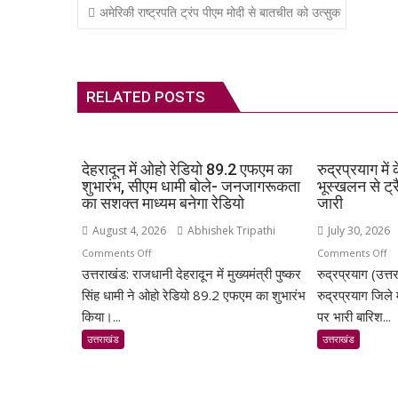
Post
अमेरिकी राष्ट्रपति ट्रंप पीएम मोदी से बातचीत को उत्सुक
navigation
RELATED POSTS
देहरादून में ओहो रेडियो 89.2 एफएम का
रुद्रप्रयाग मे
शुभारंभ, सीएम धामी बोले- जनजागरूकता
भूस्खलन से ट्
का सशक्त माध्यम बनेगा रेडियो
जारी
August 4, 2026
Abhishek Tripathi
July 30, 2026
on
o
Comments Off
Comments Off
उत्तराखंड: राजधानी देहरादून में मुख्यमंत्री पुष्कर
देहरादून
रुद्रप्रयाग (उत्त
रुद
में
में
सिंह धामी ने ओहो रेडियो 89.2 एफएम का शुभारंभ
रुद्रप्रयाग जिले
ओहो
केद
किया।...
पर भारी बारिश...
रेडियो
हाईव
उत्तराखंड
उत्तराखंड
89.2
पर
एफएम
भू
का
से