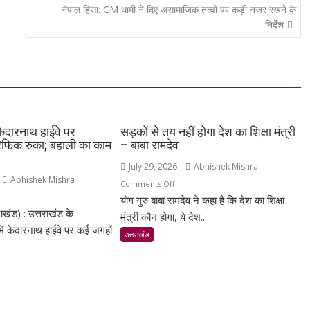
नेपाल हिंसा: CM धामी ने दिए असामाजिक तत्वों पर कड़ी नजर रखने के
निर्देश
ं केदारनाथ हाईवे पर
सड़कों से तय नहीं होगा देश का शिक्षा मंत्री
रैफिक रुका; बहाली का काम
– बाबा रामदेव
July 29, 2026
Abhishek Mishra
Abhishek Mishra
on
Comments Off
n
योग गुरु बाबा रामदेव ने कहा है कि देश का शिक्षा
सड़कों
राखंड) : उत्तराखंड के
्रप्रयाग
से
मंत्री कौन होगा, ये देश...
 में केदारनाथ हाईवे पर कई जगहों
तय
उत्तराखंड
ारनाथ
नहीं
े
होगा
देश
स्खलन
का
शिक्षा