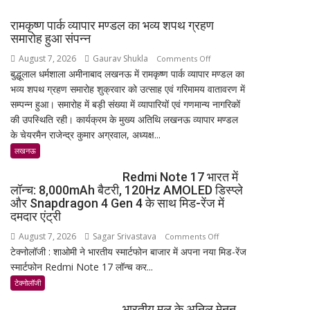
रामकृष्ण पार्क व्यापार मण्डल का भव्य शपथ ग्रहण
समारोह हुआ संपन्न
August 7, 2026
Gaurav Shukla
on
Comments Off
बुद्धूलाल धर्मशाला अमीनाबाद लखनऊ में रामकृष्ण पार्क व्यापार मण्डल का
रामकृष्ण
भव्य शपथ ग्रहण समारोह शुक्रवार को उत्साह एवं गरिमामय वातावरण में
पार्क
सम्पन्न हुआ। समारोह में बड़ी संख्या में व्यापारियों एवं गणमान्य नागरिकों
व्यापार
की उपस्थिति रही। कार्यक्रम के मुख्य अतिथि लखनऊ व्यापार मण्डल
मण्डल
के चेयरमैन राजेन्द्र कुमार अग्रवाल, अध्यक्ष...
का
भव्य
लखनऊ
शपथ
Redmi Note 17 भारत में
ग्रहण
लॉन्च: 8,000mAh बैटरी, 120Hz AMOLED डिस्प्ले
समारोह
और Snapdragon 4 Gen 4 के साथ मिड-रेंज में
हुआ
दमदार एंट्री
संपन्न
August 7, 2026
Sagar Srivastava
on
Comments Off
टेक्नोलॉजी : शाओमी ने भारतीय स्मार्टफोन बाजार में अपना नया मिड-रेंज
Redmi
स्मार्टफोन Redmi Note 17 लॉन्च कर...
Note
17
टेक्नोलॉजी
भारत
भारतीय मूल के अनिल मेनन