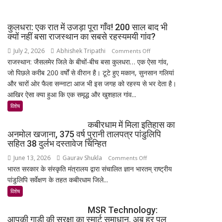
स्पेसवॉक:
4
6.5
के
कुलधरा: एक रात में उजड़ा पूरा गाँव! 200 साल बाद भी
घंटे
साथ
क्यों नहीं बसा राजस्थान का सबसे रहस्यमयी गांव?
अंतरिक्ष
मिड-
July 2, 2026
Abhishek Tripathi
on
Comments Off
में
रेंज
राजस्थान: जैसलमेर जिले के बीचों-बीच बसा कुलधरा… एक ऐसा गांव,
कुलधरा:
किया
में
जो पिछले करीब 200 वर्षों से वीरान है। टूटे हुए मकान, सुनसान गलियां
एक
बड़ा
दमदार
और चारों ओर फैला सन्नाटा आज भी इस जगह को रहस्य से भर देता है।
रात
मिशन,
एंट्री
आखिर ऐसा क्या हुआ कि एक समृद्ध और खुशहाल गांव...
में
स्पेस
उजड़ा
विशेष
स्टेशन
पूरा
की
कबीरधाम में मिला इतिहास का
गाँव!
बिजली
अनमोल खजाना, 375 वर्ष पुरानी तालपत्र पांडुलिपि
200
क्षमता
सहित 38 दुर्लभ दस्तावेज चिन्हित
साल
30%
June 13, 2026
Gaurav Shukla
on
Comments Off
बाद
बढ़ेगी
भारत सरकार के संस्कृति मंत्रालय द्वारा संचालित ज्ञान भारतम् राष्ट्रीय
कबीरधाम
भी
पांडुलिपि सर्वेक्षण के तहत कबीरधाम जिले...
में
क्यों
मिला
विशेष
नहीं
इतिहास
बसा
MSR Technology:
का
राजस्थान
आपकी गाड़ी की सुरक्षा का स्मार्ट समाधान, अब हर पल