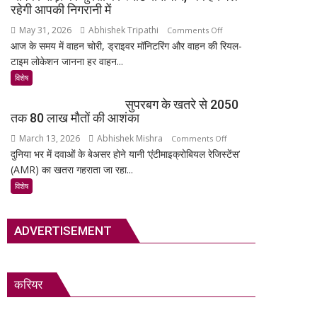
अनमोल
का
रहेगी आपकी निगरानी में
खजाना,
सबसे
May 31, 2026
Abhishek Tripathi
on
Comments Off
375
रहस्यमयी
आज के समय में वाहन चोरी, ड्राइवर मॉनिटरिंग और वाहन की रियल-
MSR
वर्ष
गांव?
टाइम लोकेशन जानना हर वाहन...
Technology:
पुरानी
आपकी
विशेष
तालपत्र
गाड़ी
पांडुलिपि
सुपरबग के खतरे से 2050
की
सहित
तक 80 लाख मौतों की आशंका
सुरक्षा
38
March 13, 2026
Abhishek Mishra
on
Comments Off
का
दुर्लभ
दुनिया भर में दवाओं के बेअसर होने यानी ‘एंटीमाइक्रोबियल रेजिस्टेंस’
सुपरबग
स्मार्ट
दस्तावेज
(AMR) का खतरा गहराता जा रहा...
के
समाधान,
चिन्हित
खतरे
अब
विशेष
से
हर
2050
पल
ADVERTISEMENT
तक
रहेगी
80
आपकी
लाख
निगरानी
मौतों
में
करियर
की
आशंका