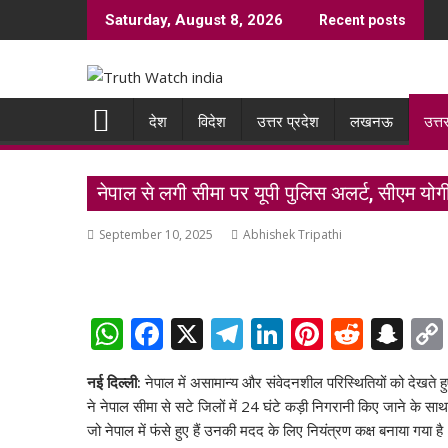
Skip
Saturday, August 8, 2026
Recent posts
to
content
देश
विदेश
उत्तर प्रदेश
लखनऊ
उत्त
नेपाल से लगी सीमा पर यूपी पुलिस अलर्ट, सीएम योगी 
September 10, 2025
Abhishek Tripathi
W
F
X
T
Li
Pi
R
S
h
ac
el
n
nt
e
n
नई दिल्ली
:
नेपाल में असामान्य और संवेदनशील परिस्थितियों को देखते हुए
at
e
e
k
er
d
a
ने नेपाल सीमा से सटे जिलों में 24 घंटे कड़ी निगरानी किए जाने के सा
s
b
gr
e
e
di
p
जो नेपाल में फंसे हुए हैं उनकी मदद के लिए नियंत्रण कक्ष बनाया गया है