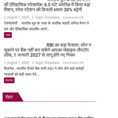
में
की ऐतिहासिक स्पेसवॉक: 6.5 घंटे अंतरिक्ष में किया बड़ा
लॉन्च:
मिशन, स्पेस स्टेशन की बिजली क्षमता 30% बढ़ेगी
8,000mAh
August 7, 2026
Sagar Srivastava
on
Comments Off
बैटरी,
टेक्नोलॉजी : भारतीय मूल के नासा के अंतरिक्ष यात्री अनिल मेनन ने
भारतीय
120Hz
एक और ऐतिहासिक उपलब्धि अपने...
मूल
AMOLED
के
राज्य
डिस्प्ले
अनिल
और
RBI का बड़ा फैसला: लोन न
मेनन
Snapdragon
चुकाने पर बैंक नहीं कर सकेंगे आपका मोबाइल-लैपटॉप
की
4
लॉक, 1 जनवरी 2027 से लागू होंगे नए नियम
ऐतिहासिक
Gen
August 7, 2026
Sagar Srivastava
on
Comments Off
स्पेसवॉक:
4
बिज़नेस : भारतीय रिजर्व बैंक यानी RBI ने लोन लेने वाले करोड़ों
RBI
6.5
के
ग्राहकों को बड़ी राहत देते...
का
घंटे
साथ
बड़ा
बिजनेस
अंतरिक्ष
मिड-
फैसला:
में
रेंज
लोन
किया
में
सेहत
न
बड़ा
दमदार
चुकाने
मिशन,
एंट्री
पर
स्पेस
बैंक
स्टेशन