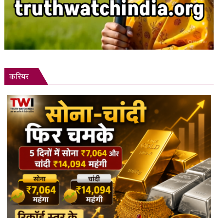
करियर