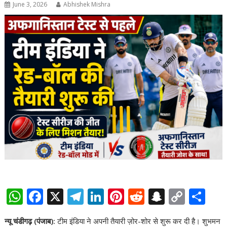
June 3, 2026
Abhishek Mishra
W
F
X
T
Li
Pi
R
S
C
S
h
ac
el
n
nt
e
n
o
h
न्यू चंडीगढ़ (पंजाब):
टीम इंडिया ने अपनी तैयारी ज़ोर-शोर से शुरू कर दी है। शुभमन