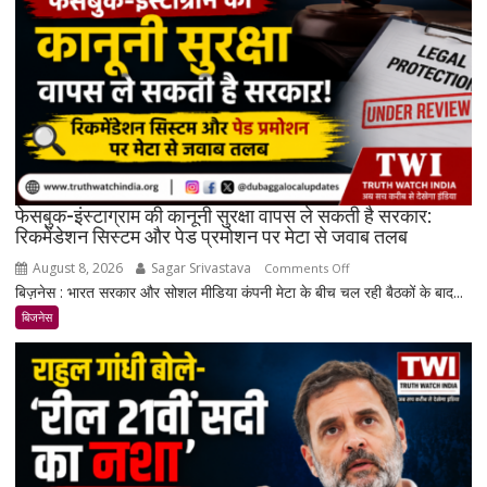
रिकॉर्ड
स्तर
के
करीब
पहुंचे
दाम
फेसबुक-इंस्टाग्राम की कानूनी सुरक्षा वापस ले सकती है सरकार:
रिकमेंडेशन सिस्टम और पेड प्रमोशन पर मेटा से जवाब तलब
August 8, 2026
Sagar Srivastava
on
Comments Off
बिज़नेस : भारत सरकार और सोशल मीडिया कंपनी मेटा के बीच चल रही बैठकों के बाद...
फेसबुक-
इंस्टाग्राम
बिजनेस
की
कानूनी
सुरक्षा
वापस
ले
सकती
है