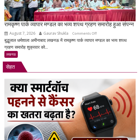
रोजगार
को
लेकर
सरकार
रामकृष्ण पार्क व्यापार मण्डल का भव्य शपथ ग्रहण समारोह हुआ संपन्न
पर
August 7, 2026
Gaurav Shukla
on
Comments Off
साधा
बुद्धूलाल धर्मशाला अमीनाबाद लखनऊ में रामकृष्ण पार्क व्यापार मण्डल का भव्य शपथ
रामकृष्ण
निशाना
ग्रहण समारोह शुक्रवार को...
पार्क
व्यापार
लखनऊ
मण्डल
सेहत
का
भव्य
शपथ
ग्रहण
समारोह
हुआ
संपन्न