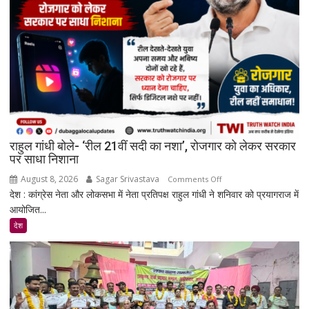
सरकार:
रिकमेंडेशन
सिस्टम
और
पेड
प्रमोशन
पर
मेटा
से
राहुल गांधी बोले- ‘रील 21वीं सदी का नशा’, रोजगार को लेकर सरकार
जवाब
पर साधा निशाना
तलब
August 8, 2026
Sagar Srivastava
on
Comments Off
देश : कांग्रेस नेता और लोकसभा में नेता प्रतिपक्ष राहुल गांधी ने शनिवार को प्रयागराज में
राहुल
आयोजित...
गांधी
बोले-
देश
‘रील
21वीं
सदी
का
नशा’,