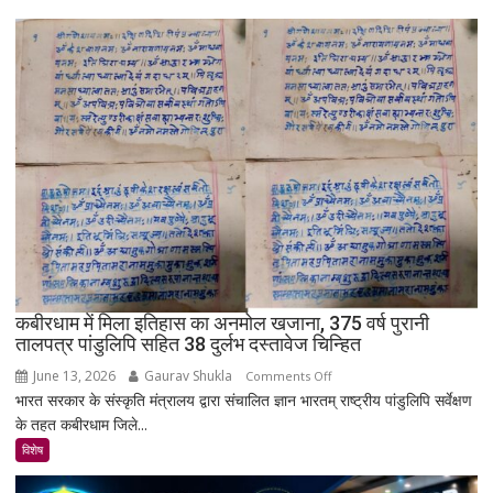
गाँव!
200
साल
बाद
भी
क्यों
नहीं
बसा
राजस्थान
का
सबसे
रहस्यमयी
गांव?
कबीरधाम में मिला इतिहास का अनमोल खजाना, 375 वर्ष पुरानी
तालपत्र पांडुलिपि सहित 38 दुर्लभ दस्तावेज चिन्हित
June 13, 2026
Gaurav Shukla
on
Comments Off
भारत सरकार के संस्कृति मंत्रालय द्वारा संचालित ज्ञान भारतम् राष्ट्रीय पांडुलिपि सर्वेक्षण
कबीरधाम
के तहत कबीरधाम जिले...
में
मिला
विशेष
इतिहास