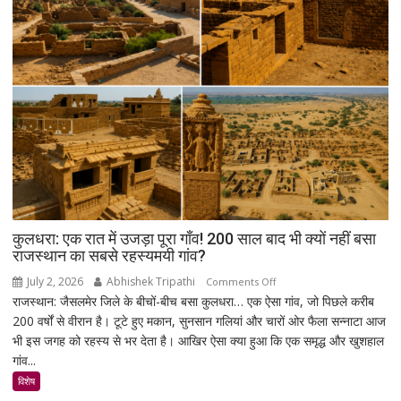
रोजगार
को
लेकर
सरकार
पर
साधा
निशाना
कुलधरा: एक रात में उजड़ा पूरा गाँव! 200 साल बाद भी क्यों नहीं बसा
राजस्थान का सबसे रहस्यमयी गांव?
July 2, 2026
Abhishek Tripathi
on
Comments Off
राजस्थान: जैसलमेर जिले के बीचों-बीच बसा कुलधरा… एक ऐसा गांव, जो पिछले करीब
कुलधरा:
200 वर्षों से वीरान है। टूटे हुए मकान, सुनसान गलियां और चारों ओर फैला सन्नाटा आज
एक
भी इस जगह को रहस्य से भर देता है। आखिर ऐसा क्या हुआ कि एक समृद्ध और खुशहाल
रात
गांव...
में
उजड़ा
विशेष
पूरा