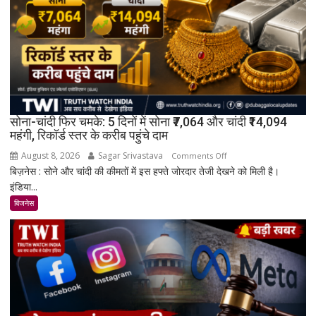
सोना-चांदी फिर चमके: 5 दिनों में सोना ₹7,064 और चांदी ₹14,094
महंगी, रिकॉर्ड स्तर के करीब पहुंचे दाम
August 8, 2026
Sagar Srivastava
on
Comments Off
बिज़नेस : सोने और चांदी की कीमतों में इस हफ्ते जोरदार तेजी देखने को मिली है।
सोना-
इंडिया...
चांदी
फिर
बिजनेस
चमके:
5
दिनों
में
सोना
₹7,064
और