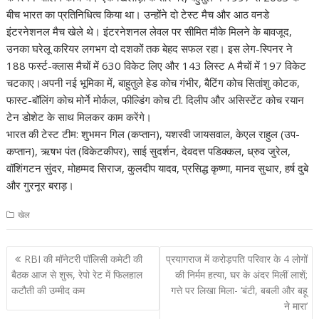
बीच भारत का प्रतिनिधित्व किया था। उन्होंने दो टेस्ट मैच और आठ वनडे
इंटरनेशनल मैच खेले थे। इंटरनेशनल लेवल पर सीमित मौके मिलने के बावजूद,
उनका घरेलू करियर लगभग दो दशकों तक बेहद सफल रहा। इस लेग-स्पिनर ने
188 फर्स्ट-क्लास मैचों में 630 विकेट लिए और 143 लिस्ट A मैचों में 197 विकेट
चटकाए।अपनी नई भूमिका में, बाहुतुले हेड कोच गंभीर, बैटिंग कोच सितांशु कोटक,
फास्ट-बॉलिंग कोच मोर्ने मोर्कल, फील्डिंग कोच टी. दिलीप और असिस्टेंट कोच रयान
टेन डोशेट के साथ मिलकर काम करेंगे।
भारत की टेस्ट टीम: शुभमन गिल (कप्तान), यशस्वी जायसवाल, केएल राहुल (उप-
कप्तान), ऋषभ पंत (विकेटकीपर), साई सुदर्शन, देवदत्त पडिक्कल, ध्रुव जुरेल,
वॉशिंगटन सुंदर, मोहम्मद सिराज, कुलदीप यादव, प्रसिद्ध कृष्णा, मानव सुथार, हर्ष दुबे
और गुरनूर बराड़।
खेल
Post
RBI की मॉनेटरी पॉलिसी कमेटी की
प्रयागराज में करोड़पति परिवार के 4 लोगों
navigation
बैठक आज से शुरू, रेपो रेट में फिलहाल
की निर्मम हत्या, घर के अंदर मिलीं लाशें;
कटौती की उम्मीद कम
गत्ते पर लिखा मिला- ‘बंटी, बबली और बहू
ने मारा’