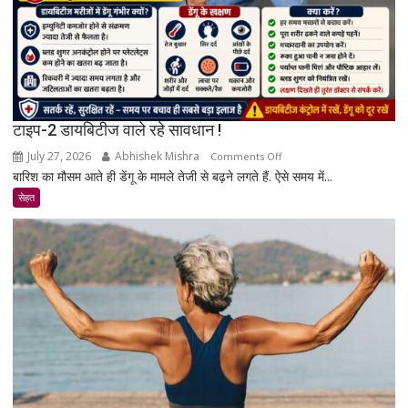
की
पूरी
सच्चाई
टाइप-2 डायबिटीज वाले रहे सावधान !
July 27, 2026
Abhishek Mishra
on
Comments Off
बारिश का मौसम आते ही डेंगू के मामले तेजी से बढ़ने लगते हैं. ऐसे समय में...
टाइप-2
डायबिटीज
सेहत
वाले
रहे
सावधान
!