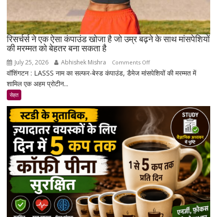
रिसर्चर्स ने एक ऐसा कंपाउंड खोजा है जो उम्र बढ़ने के साथ मांसपेशियों
की मरम्मत को बेहतर बना सकता है
July 25, 2026
Abhishek Mishra
on
Comments Off
वॉशिंगटन : LASSS नाम का सल्फर-बेस्ड कंपाउंड, डैमेज मांसपेशियों की मरम्मत में
रिसर्चर्स
शामिल एक अहम प्रोटीन...
ने
एक
सेहत
ऐसा
कंपाउंड
खोजा
है
जो
उम्र
बढ़ने
के
साथ
मांसपेशियों
की