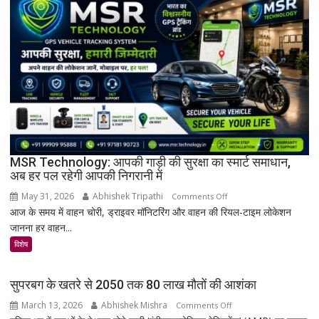
का
अनमोल
खजाना,
375
वर्ष
पुरानी
तालपत्र
पांडुलिपि
सहित
38
दुर्लभ
MSR Technology: आपकी गाड़ी की सुरक्षा का स्मार्ट समाधान,
अब हर पल रहेगी आपकी निगरानी में
दस्तावेज
चिन्हित
May 31, 2026
Abhishek Tripathi
on
Comments Off
आज के समय में वाहन चोरी, ड्राइवर मॉनिटरिंग और वाहन की रियल-टाइम लोकेशन
MSR
जानना हर वाहन...
Technology:
आपकी
विशेष
गाड़ी
की
सुपरबग के खतरे से 2050 तक 80 लाख मौतों की आशंका
सुरक्षा
March 13, 2026
Abhishek Mishra
on
Comments Off
का