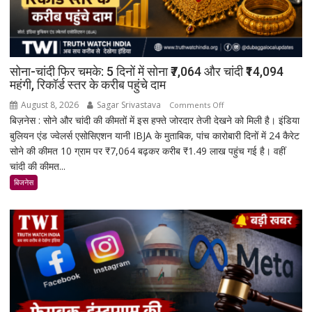
सोना-चांदी फिर चमके: 5 दिनों में सोना ₹7,064 और चांदी ₹14,094
महंगी, रिकॉर्ड स्तर के करीब पहुंचे दाम
August 8, 2026
Sagar Srivastava
on
Comments Off
बिज़नेस : सोने और चांदी की कीमतों में इस हफ्ते जोरदार तेजी देखने को मिली है। इंडिया
सोना-
बुलियन एंड ज्वेलर्स एसोसिएशन यानी IBJA के मुताबिक, पांच कारोबारी दिनों में 24 कैरेट
चांदी
सोने की कीमत 10 ग्राम पर ₹7,064 बढ़कर करीब ₹1.49 लाख पहुंच गई है। वहीं
फिर
चांदी की कीमत...
चमके:
5
बिजनेस
दिनों
में
सोना
₹7,064
और
चांदी
₹14,094
महंगी,