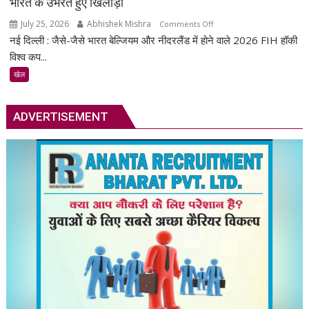
भारत के उभरते हुए खिलाड़ी
July 25, 2026
Abhishek Mishra
on
Comments Off
नई दिल्ली : जैसे-जैसे भारत बेल्जियम और नीदरलैंड में होने वाले 2026 FIH हॉकी
FIH
हॉकी
विश्व कप...
पुरुष
खेल
विश्व
कप
2026
ADVERTISEMENT
में
अपनी
छाप
छोड़ने
के
लिए
तैयार
हैं
भारत
के
उभरते
हुए