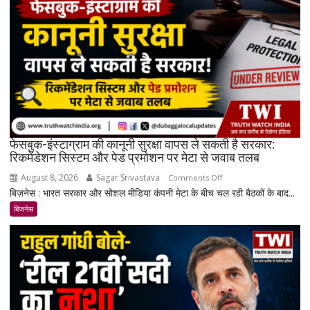
चांदी
₹14,094
महंगी,
रिकॉर्ड
स्तर
के
करीब
पहुंचे
दाम
फेसबुक-इंस्टाग्राम की कानूनी सुरक्षा वापस ले सकती है सरकार:
रिकमेंडेशन सिस्टम और पेड प्रमोशन पर मेटा से जवाब तलब
August 8, 2026
Sagar Srivastava
on
Comments Off
बिज़नेस : भारत सरकार और सोशल मीडिया कंपनी मेटा के बीच चल रही बैठकों के बाद...
फेसबुक-
इंस्टाग्राम
बिजनेस
की
कानूनी
सुरक्षा
वापस
ले
सकती