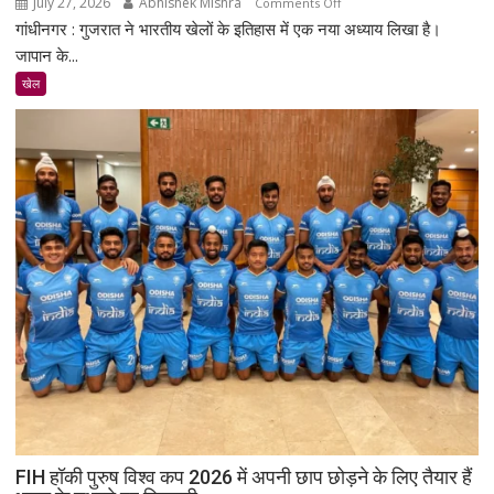
July 27, 2026
Abhishek Mishra
on
Comments Off
गांधीनगर : गुजरात ने भारतीय खेलों के इतिहास में एक नया अध्याय लिखा है।
गुजरात
ने
जापान के...
अपना
खेल
ही
रिकॉर्ड
तोड़ा:
9
एथलीटों
को
2026
एशियाई
खेलों
के
लिए
भारतीय
टीम
में
जगह
मिली
FIH हॉकी पुरुष विश्व कप 2026 में अपनी छाप छोड़ने के लिए तैयार हैं