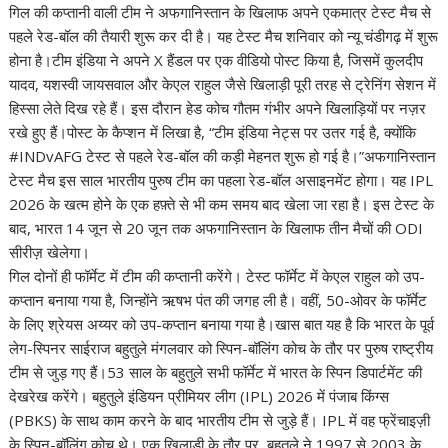
at
e
e
k
er
d
a
p
ar
गिल की कप्तानी वाली टीम ने अफगानिस्तान के खिलाफ अपने एकमात्र टेस्ट मैच से
s
b
gr
e
e
di
p
y
e
पहले रेड-बॉल की तैयारी शुरू कर दी है। यह टेस्ट मैच शनिवार को न्यू चंडीगढ़ में शुरू
A
o
a
dI
st
t
c
Li
होना है।टीम इंडिया ने अपने X हैंडल पर एक वीडियो पोस्ट किया है, जिसमें कुलदीप
यादव, यशस्वी जायसवाल और केएल राहुल जैसे खिलाड़ी पूरी तरह से ट्रेनिंग सेशन में
p
o
m
n
h
n
हिस्सा लेते दिख रहे हैं। इस दौरान हेड कोच गौतम गंभीर अपने खिलाड़ियों पर नज़र
p
k
at
k
रखे हुए हैं।पोस्ट के कैप्शन में लिखा है, “टीम इंडिया नेट्स पर उतर गई है, क्योंकि
#INDvAFG टेस्ट से पहले रेड-बॉल की कड़ी मेहनत शुरू हो गई है।”अफगानिस्तान
टेस्ट मैच इस साल भारतीय पुरुष टीम का पहला रेड-बॉल असाइनमेंट होगा। यह IPL
2026 के खत्म होने के एक हफ़्ते से भी कम समय बाद खेला जा रहा है। इस टेस्ट के
बाद, भारत 14 जून से 20 जून तक अफगानिस्तान के खिलाफ तीन मैचों की ODI
सीरीज़ खेलेगा।
गिल दोनों ही फॉर्मेट में टीम की कप्तानी करेंगे। टेस्ट फॉर्मेट में केएल राहुल को उप-
कप्तान बनाया गया है, जिन्होंने ऋषभ पंत की जगह ली है। वहीं, 50-ओवर के फॉर्मेट
के लिए श्रेयस अय्यर को उप-कप्तान बनाया गया है।खास बात यह है कि भारत के पूर्व
लेग-स्पिनर साईराज बहुतुले मंगलवार को स्पिन-बॉलिंग कोच के तौर पर पुरुष राष्ट्रीय
टीम से जुड़ गए हैं।53 साल के बहुतुले सभी फॉर्मेट में भारत के स्पिन डिपार्टमेंट की
देखरेख करेंगे। बहुतुले इंडियन प्रीमियर लीग (IPL) 2026 में पंजाब किंग्स
(PBKS) के साथ काम करने के बाद भारतीय टीम से जुड़े हैं। IPL में वह फ्रेंचाइज़ी
के स्पिन-बॉलिंग कोच थे। एक खिलाड़ी के तौर पर, बहुतुले ने 1997 से 2003 के