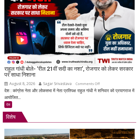
है
सरकार:
रिकमेंडेशन
सिस्टम
और
पेड
प्रमोशन
पर
मेटा
से
राहुल गांधी बोले- ‘रील 21वीं सदी का नशा’, रोजगार को लेकर सरकार
जवाब
पर साधा निशाना
तलब
August 8, 2026
Sagar Srivastava
on
Comments Off
देश : कांग्रेस नेता और लोकसभा में नेता प्रतिपक्ष राहुल गांधी ने शनिवार को प्रयागराज में
राहुल
आयोजित...
गांधी
बोले-
देश
‘रील
विशेष
21वीं
सदी
का
नशा’,