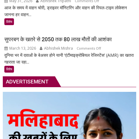
May 31, 2026
Abhishek Tripathi
on
Comments Off
आज के समय में वाहन चोरी, ड्राइवर मॉनिटरिंग और वाहन की रियल-टाइम लोकेशन
MSR
जानना हर वाहन...
Technology:
आपकी
विशेष
गाड़ी
की
सुपरबग के खतरे से 2050 तक 80 लाख मौतों की आशंका
सुरक्षा
March 13, 2026
Abhishek Mishra
on
Comments Off
का
दुनिया भर में दवाओं के बेअसर होने यानी ‘एंटीमाइक्रोबियल रेजिस्टेंस’ (AMR) का खतरा
सुपरबग
स्मार्ट
गहराता जा रहा...
के
समाधान,
खतरे
अब
विशेष
से
हर
ADVERTISEMENT
2050
पल
तक
रहेगी
80
आपकी
लाख
निगरानी
मौतों
में
की
आशंका