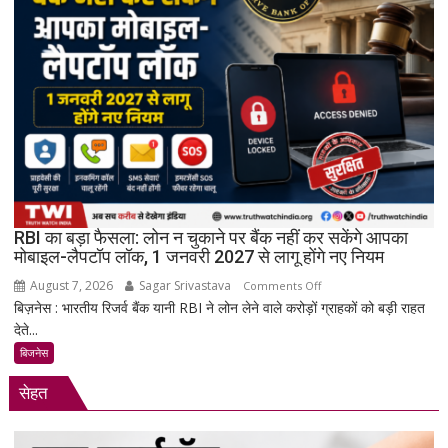
घंटे
अंतरिक्ष
में
किया
बड़ा
मिशन,
स्पेस
स्टेशन
की
बिजली
RBI का बड़ा फैसला: लोन न चुकाने पर बैंक नहीं कर सकेंगे आपका
क्षमता
मोबाइल-लैपटॉप लॉक, 1 जनवरी 2027 से लागू होंगे नए नियम
30%
August 7, 2026
Sagar Srivastava
on
बढ़ेगी
Comments Off
बिज़नेस : भारतीय रिजर्व बैंक यानी RBI ने लोन लेने वाले करोड़ों ग्राहकों को बड़ी राहत
RBI
देते...
का
बड़ा
बिजनेस
फैसला:
सेहत
लोन
न
चुकाने