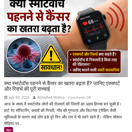
पर
बैंक
नहीं
कर
सकेंगे
आपका
मोबाइल-
लैपटॉप
लॉक,
1
जनवरी
2027
से
क्या स्मार्टवॉच पहनने से कैंसर का खतरा बढ़ता है? जानिए एक्सपर्ट
लागू
और रिसर्च की पूरी सच्चाई
होंगे
July 30, 2026
Abhishek Mishra
on
Comments Off
नए
आज के समय में स्मार्टवॉच लोगों की रोजमर्रा की जिंदगी का अहम हिस्सा बन चुकी है।
क्या
नियम
हार्ट रेट मॉनिटरिंग, कदमों की गिनती, नींद की गुणवत्ता और फिटनेस ट्रैकिंग जैसी
स्मार्टवॉच
सुविधाओं के कारण कई लोग इसे पूरे दिन और रात में भी पहने रहते हैं। लेकिन सोशल
पहनने
मीडिया पर...
से
कैंसर
सेहत