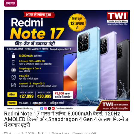
व्यापार
लखनऊ
मण्डल
का
भव्य
शपथ
ग्रहण
समारोह
हुआ
संपन्न
Redmi Note 17 भारत में लॉन्च: 8,000mAh बैटरी, 120Hz
AMOLED डिस्प्ले और Snapdragon 4 Gen 4 के साथ मिड-रेंज
में दमदार एंट्री
August 7, 2026
Sagar Srivastava
on
Comments Off