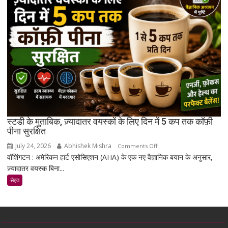
है
जो
उम्र
बढ़ने
के
साथ
मांसपेशियों
की
मरम्मत
को
बेहतर
स्टडी के मुताबिक, ज़्यादातर वयस्कों के लिए दिन में 5 कप तक कॉफ़ी
बना
पीना सुरक्षित
सकता
July 24, 2026
Abhishek Mishra
on
Comments Off
है
वॉशिंगटन : अमेरिकन हार्ट एसोसिएशन (AHA) के एक नए वैज्ञानिक बयान के अनुसार,
स्टडी
ज़्यादातर वयस्क बिना...
के
मुताबिक,
सेहत
ज़्यादातर
वयस्कों
के
लिए