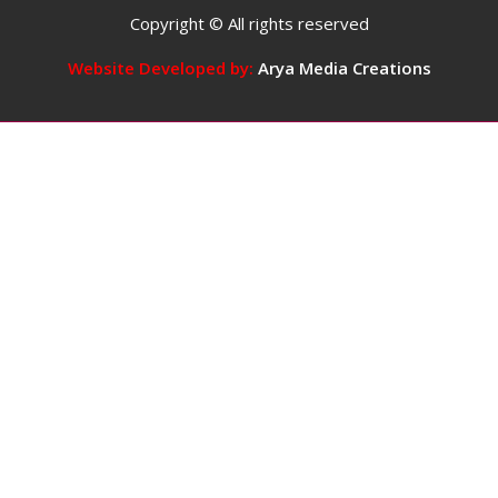
दिन
Copyright © All rights reserved
में
5
Website Developed by:
Arya Media Creations
कप
तक
कॉफ़ी
पीना
सुरक्षित