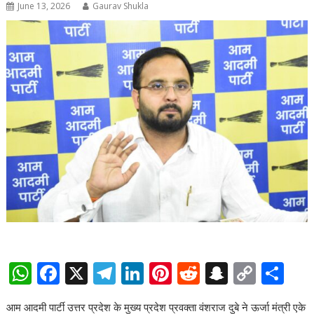
June 13, 2026
Gaurav Shukla
W
F
X
T
Li
Pi
R
S
C
S
h
ac
el
n
nt
e
n
o
h
आम आदमी पार्टी उत्तर प्रदेश के मुख्य प्रदेश प्रवक्ता वंशराज दुबे ने ऊर्जा मंत्री एके