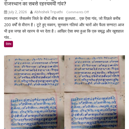
30%
राजस्थान का सबसे रहस्यमयी गांव?
बढ़ेगी
July 2, 2026
Abhishek Tripathi
on
Comments Off
राजस्थान: जैसलमेर जिले के बीचों-बीच बसा कुलधरा… एक ऐसा गांव, जो पिछले करीब
कुलधरा:
200 वर्षों से वीरान है। टूटे हुए मकान, सुनसान गलियां और चारों ओर फैला सन्नाटा आज
एक
भी इस जगह को रहस्य से भर देता है। आखिर ऐसा क्या हुआ कि एक समृद्ध और खुशहाल
रात
गांव...
में
उजड़ा
विशेष
पूरा
गाँव!
200
साल
बाद
भी
क्यों
नहीं
बसा
राजस्थान
का
सबसे
रहस्यमयी