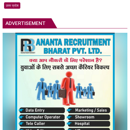
साधु
उत्तर प्रदेश
के
वेश
को
ADVERTISEMENT
लेकर
विवाद,
पप्पू
यादव
के
कथित
प्रदर्शन
पर
सियासी
घमासान