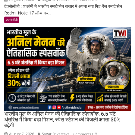
टेक्नोलॉजी : शाओमी ने भारतीय स्मार्टफोन बाजार में अपना नया मिड-रेंज स्मार्टफोन
Redmi
Redmi Note 17 लॉन्च कर...
Note
17
टेक्नोलॉजी
भारत
में
लॉन्च:
8,000mAh
बैटरी,
120Hz
AMOLED
डिस्प्ले
और
Snapdragon
4
Gen
4
के
भारतीय मूल के अनिल मेनन की ऐतिहासिक स्पेसवॉक: 6.5 घंटे
साथ
अंतरिक्ष में किया बड़ा मिशन, स्पेस स्टेशन की बिजली क्षमता 30%
बढ़ेगी
मिड-
रेंज
August 7, 2026
Sagar Srivastava
on
Comments Off