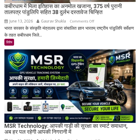
गांव?
कबीरधाम में मिला इतिहास का अनमोल खजाना, 375 वर्ष पुरानी
तालपत्र पांडुलिपि सहित 38 दुर्लभ दस्तावेज चिन्हित
June 13, 2026
Gaurav Shukla
on
Comments Off
भारत सरकार के संस्कृति मंत्रालय द्वारा संचालित ज्ञान भारतम् राष्ट्रीय पांडुलिपि सर्वेक्षण
कबीरधाम
के तहत कबीरधाम जिले...
में
मिला
विशेष
इतिहास
का
अनमोल
खजाना,
375
वर्ष
पुरानी
तालपत्र
पांडुलिपि
सहित
38
दुर्लभ
MSR Technology: आपकी गाड़ी की सुरक्षा का स्मार्ट समाधान,
अब हर पल रहेगी आपकी निगरानी में
दस्तावेज
चिन्हित