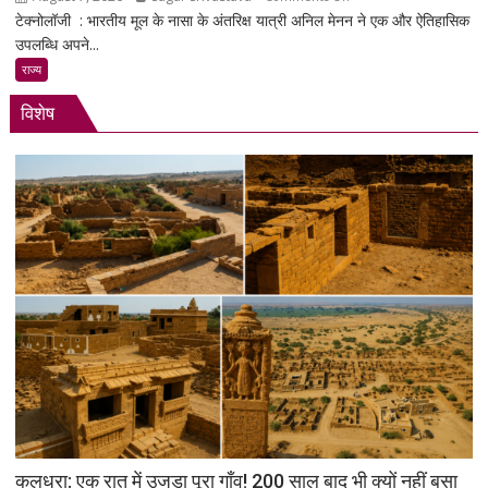
में
टेक्नोलॉजी : भारतीय मूल के नासा के अंतरिक्ष यात्री अनिल मेनन ने एक और ऐतिहासिक
भारतीय
दमदार
उपलब्धि अपने...
मूल
एंट्री
के
राज्य
अनिल
विशेष
मेनन
की
ऐतिहासिक
स्पेसवॉक:
6.5
घंटे
अंतरिक्ष
में
किया
बड़ा
मिशन,
स्पेस
स्टेशन
की
बिजली
क्षमता
कुलधरा: एक रात में उजड़ा पूरा गाँव! 200 साल बाद भी क्यों नहीं बसा