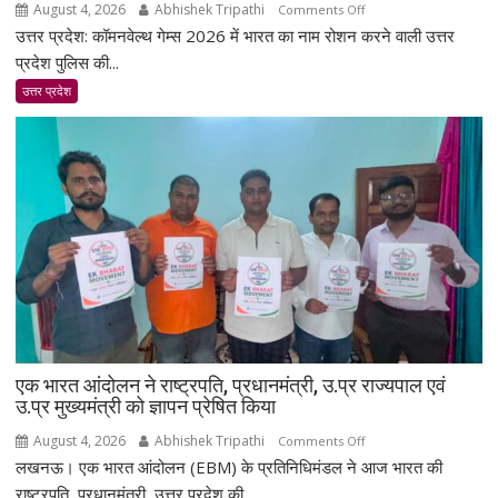
August 4, 2026
Abhishek Tripathi
on
Comments Off
उत्तर प्रदेश: कॉमनवेल्थ गेम्स 2026 में भारत का नाम रोशन करने वाली उत्तर
कॉमनवेल्थ
गोल्ड
प्रदेश पुलिस की...
जीतकर
उत्तर प्रदेश
लौटीं
दरोगा
अस्मिता
डे,
एयरपोर्ट
पर
भव्य
स्वागत;
बोलीं-
मेरा
लक्ष्य
सिर्फ
एक भारत आंदोलन ने राष्ट्रपति, प्रधानमंत्री, उ.प्र राज्यपाल एवं
गोल्ड
उ.प्र मुख्यमंत्री को ज्ञापन प्रेषित किया
था
August 4, 2026
Abhishek Tripathi
on
Comments Off
लखनऊ। एक भारत आंदोलन (EBM) के प्रतिनिधिमंडल ने आज भारत की
एक
भारत
राष्ट्रपति, प्रधानमंत्री, उत्तर प्रदेश की...