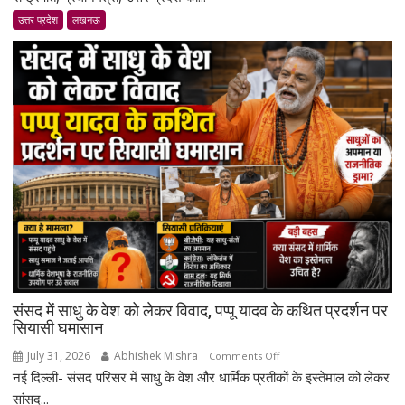
आंदोलन
उत्तर प्रदेश
लखनऊ
ने
राष्ट्रपति,
प्रधानमंत्री,
उ.प्र
राज्यपाल
एवं
उ.प्र
मुख्यमंत्री
को
ज्ञापन
प्रेषित
किया
संसद में साधु के वेश को लेकर विवाद, पप्पू यादव के कथित प्रदर्शन पर
सियासी घमासान
July 31, 2026
Abhishek Mishra
on
Comments Off
नई दिल्ली- संसद परिसर में साधु के वेश और धार्मिक प्रतीकों के इस्तेमाल को लेकर
संसद
में
सांसद...