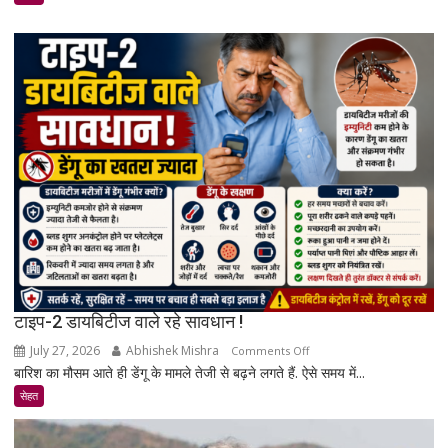
का
खतरा
बढ़ता
है?
जानिए
एक्सपर्ट
और
रिसर्च
की
पूरी
सच्चाई
टाइप-2 डायबिटीज वाले रहे सावधान !
July 27, 2026
Abhishek Mishra
on
Comments Off
बारिश का मौसम आते ही डेंगू के मामले तेजी से बढ़ने लगते हैं. ऐसे समय में...
टाइप-2
डायबिटीज
सेहत
वाले
रहे