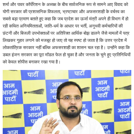
at
e
e
k
er
d
a
p
ar
शर्मा और पावर कॉर्पोरेशन के अध्यक्ष के बीच सार्वजनिक रूप से सामने आए विवाद को
s
b
gr
e
e
di
p
y
e
योगी सरकार की प्रशासनिक विफलता, भ्रष्टाचार और अफसरशाही के वर्चस्व का
A
o
a
dI
st
t
c
Li
सबसे बड़ा प्रमाण बताते हुए कहा कि जब प्रदेश का ऊर्जा मंत्री अपने ही विभाग में हो
रही कथित अनियमितताओं, जाति-धर्म के आधार पर भर्ती, अनुभवी कर्मचारियों की
p
o
m
n
h
n
छंटनी और बिजली उपभोक्ताओं पर अतिरिक्त आर्थिक बोझ डालने जैसे मामलों में पत्र
p
k
at
k
लिखकर गुहार लगाने को मजबूर हो जाए तो यह स्पष्ट हो जाता है कि उत्तर प्रदेश में
लोकतांत्रिक सरकार नहीं बल्कि अफसरशाही का शासन चल रहा है। उन्होंने कहा कि
डबल इंजन सरकार का पूरा मॉडल फेल हो चुका है और जनता के चुने हुए प्रतिनिधियों
को केवल शोपीस बनाकर रखा गया है।