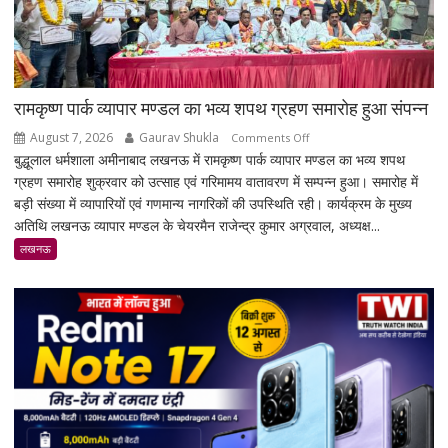
रामकृष्ण पार्क व्यापार मण्डल का भव्य शपथ ग्रहण समारोह हुआ संपन्न
August 7, 2026
Gaurav Shukla
on
Comments Off
बुद्धूलाल धर्मशाला अमीनाबाद लखनऊ में रामकृष्ण पार्क व्यापार मण्डल का भव्य शपथ
रामकृष्ण
ग्रहण समारोह शुक्रवार को उत्साह एवं गरिमामय वातावरण में सम्पन्न हुआ। समारोह में
पार्क
बड़ी संख्या में व्यापारियों एवं गणमान्य नागरिकों की उपस्थिति रही। कार्यक्रम के मुख्य
व्यापार
अतिथि लखनऊ व्यापार मण्डल के चेयरमैन राजेन्द्र कुमार अग्रवाल, अध्यक्ष...
मण्डल
का
लखनऊ
भव्य
शपथ
ग्रहण
समारोह
हुआ
संपन्न