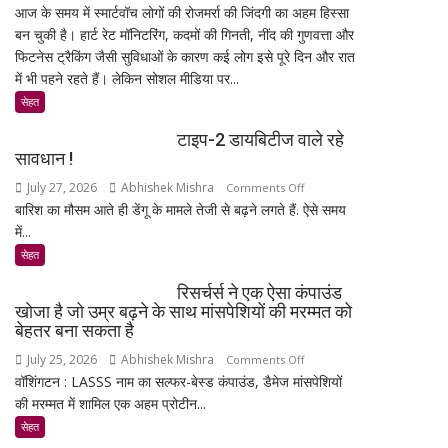
आज के समय में स्मार्टवॉच लोगों की रोजमर्रा की जिंदगी का अहम हिस्सा
क्या
बन चुकी है। हार्ट रेट मॉनिटरिंग, कदमों की गिनती, नींद की गुणवत्ता और
स्मार्टवॉच
फिटनेस ट्रैकिंग जैसी सुविधाओं के कारण कई लोग इसे पूरे दिन और रात
पहनने
में भी पहने रहते हैं। लेकिन सोशल मीडिया पर...
से
कैंसर
सेहत
का
टाइप-2 डायबिटीज वाले रहे
खतरा
सावधान !
बढ़ता
July 27, 2026
Abhishek Mishra
on
Comments Off
है?
बारिश का मौसम आते ही डेंगू के मामले तेजी से बढ़ने लगते हैं. ऐसे समय
टाइप-2
जानिए
में...
डायबिटीज
एक्सपर्ट
वाले
और
सेहत
रहे
रिसर्च
रिसर्चर्स ने एक ऐसा कंपाउंड
सावधान
की
खोजा है जो उम्र बढ़ने के साथ मांसपेशियों की मरम्मत को
!
पूरी
बेहतर बना सकता है
सच्चाई
July 25, 2026
Abhishek Mishra
on
Comments Off
वॉशिंगटन : LASSS नाम का सल्फर-बेस्ड कंपाउंड, डैमेज मांसपेशियों
रिसर्चर्स
की मरम्मत में शामिल एक अहम प्रोटीन...
ने
एक
सेहत
ऐसा