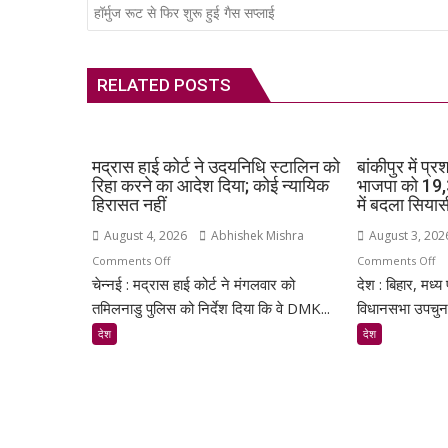
navigation
हॉर्मुज रूट से फिर शुरू हुई गैस सप्लाई
RELATED POSTS
मद्रास हाई कोर्ट ने उदयनिधि स्टालिन को
बांकीपुर में प्
रिहा करने का आदेश दिया; कोई न्यायिक
भाजपा को 19,3
हिरासत नहीं
में बदला सिय
August 4, 2026
Abhishek Mishra
August 3, 202
on
o
Comments Off
Comments Off
चेन्नई : मद्रास हाई कोर्ट ने मंगलवार को
मद्रास
देश : बिहार, मध्य
बांक
हाई
में
तमिलनाडु पुलिस को निर्देश दिया कि वे DMK...
विधानसभा उपचुनावो
कोर्ट
प्र
देश
देश
ने
कि
उदयनिधि
की
स्टालिन
बड़
को
जी
रिहा
भाज