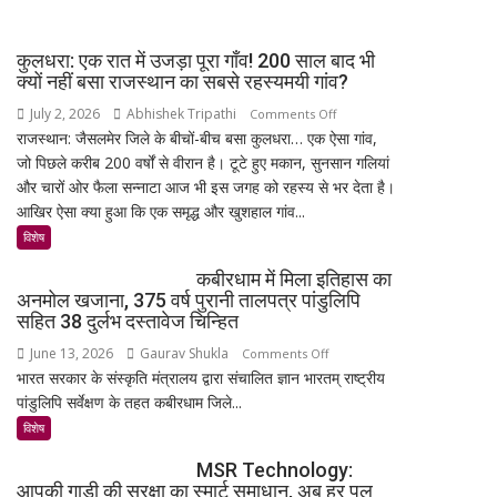
क्यों
शिक्षाविद्
सड़क
व
कुलधरा: एक रात में उजड़ा पूरा गाँव! 200 साल बाद भी
पर
प्रबुद्धजन
क्यों नहीं बसा राजस्थान का सबसे रहस्यमयी गांव?
उतरे
July 2, 2026
Abhishek Tripathi
on
Comments Off
युवा,
राजस्थान: जैसलमेर जिले के बीचों-बीच बसा कुलधरा… एक ऐसा गांव,
कुलधरा:
क्या
जो पिछले करीब 200 वर्षों से वीरान है। टूटे हुए मकान, सुनसान गलियां
एक
हैं
और चारों ओर फैला सन्नाटा आज भी इस जगह को रहस्य से भर देता है।
रात
उनकी
आखिर ऐसा क्या हुआ कि एक समृद्ध और खुशहाल गांव...
में
मांगें?
उजड़ा
विशेष
पूरा
कबीरधाम में मिला इतिहास का
गाँव!
अनमोल खजाना, 375 वर्ष पुरानी तालपत्र पांडुलिपि
200
सहित 38 दुर्लभ दस्तावेज चिन्हित
साल
June 13, 2026
Gaurav Shukla
on
Comments Off
बाद
भारत सरकार के संस्कृति मंत्रालय द्वारा संचालित ज्ञान भारतम् राष्ट्रीय
कबीरधाम
भी
पांडुलिपि सर्वेक्षण के तहत कबीरधाम जिले...
में
क्यों
मिला
विशेष
नहीं
इतिहास
बसा
MSR Technology:
का
राजस्थान
आपकी गाड़ी की सुरक्षा का स्मार्ट समाधान, अब हर पल