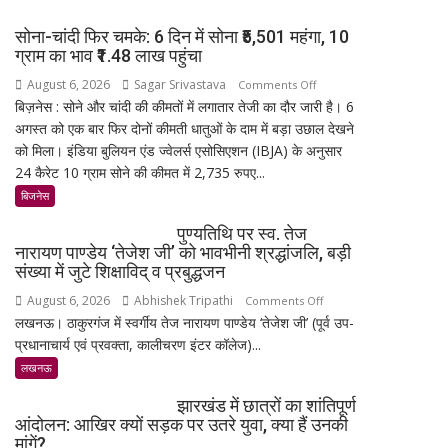
सोना-चांदी फिर चमके: 6 दिन में सोना ₹5,501 महंगा, 10
ग्राम का भाव ₹1.48 लाख पहुंचा
August 6, 2026
Sagar Srivastava
on
Comments Off
बिज़नेस : सोने और चांदी की कीमतों में लगातार तेजी का दौर जारी है। 6
सोना-
अगस्त को एक बार फिर दोनों कीमती धातुओं के दाम में बड़ा उछाल देखने
चांदी
को मिला। इंडिया बुलियन एंड ज्वेलर्स एसोसिएशन (IBJA) के अनुसार
फिर
24 कैरेट 10 ग्राम सोने की कीमत में 2,735 रुपए...
चमके:
6
बिजनेस
दिन
पुण्यतिथि पर स्व. तेज
में
नारायण पाण्डेय ‘तेजेश जी’ को भावभीनी श्रद्धांजलि, बड़ी
सोना
संख्या में जुटे शिक्षाविद् व प्रबुद्धजन
₹5,501
August 6, 2026
Abhishek Tripathi
on
Comments Off
महंगा,
लखनऊ। ठाकुरगंज में स्वर्गीय तेज नारायण पाण्डेय ‘तेजेश जी’ (पूर्व उप-
पुण्यतिथि
10
प्रधानाचार्य एवं प्रवक्ता, कालीचरण इंटर कॉलेज)...
पर
ग्राम
स्व.
लखनऊ
का
तेज
भाव
झारखंड में छात्रों का शांतिपूर्ण
नारायण
₹1.48
आंदोलन: आखिर क्यों सड़क पर उतरे युवा, क्या हैं उनकी
पाण्डेय
लाख
मांगें?