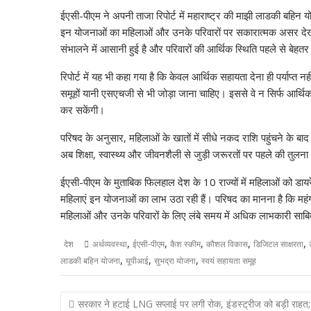
A
o
a
dI
st
t
c
ईएसी-पीएम ने अपनी ताजा रिपोर्ट में महाराष्ट्र की माझी लाडकी बहिन
p
o
m
n
h
इन योजनाओं का महिलाओं और उनके परिवारों पर सकारात्मक असर देखने
p
k
at
संभालने में आसानी हुई है और परिवारों की आर्थिक स्थिति पहले से बेहतर 
रिपोर्ट में यह भी कहा गया है कि केवल आर्थिक सहायता देना ही पर्याप्
समूहों यानी एसएचजी से भी जोड़ा जाना चाहिए। इससे वे न सिर्फ आर्थ
कर सकेंगी।
परिषद के अनुसार, महिलाओं के खातों में सीधे नकद राशि पहुंचने के बा
अब शिक्षा, स्वास्थ्य और जीवनशैली से जुड़ी जरूरतों पर पहले की तुलन
ईएसी-पीएम के मुताबिक फिलहाल देश के 10 राज्यों में महिलाओं को ड
महिलाएं इन योजनाओं का लाभ उठा रही हैं। परिषद का मानना है कि मह
महिलाओं और उनके परिवारों के लिए लंबे समय में अधिक लाभकारी साब
,
,
,
,
,
देश
अर्थव्यवस्था
ईएसी-पीएम
कैश स्कीम
कौशल विकास
डिजिटल साक्षरता
,
,
,
लाडकी बहिन योजना
यूपीआई
सुभद्रा योजना
स्वयं सहायता समूह
Post
सरकार ने हटाई LNG सप्लाई पर लगी रोक, इंडस्ट्रीज को बड़ी राहत;