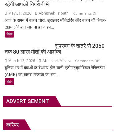
अनमोल
का
रहेगी आपकी निगरानी में
खजाना,
सबसे
May 31, 2026
Abhishek Tripathi
on
Comments Off
375
रहस्यमयी
आज के समय में वाहन चोरी, ड्राइवर मॉनिटरिंग और वाहन की रियल-
MSR
वर्ष
गांव?
टाइम लोकेशन जानना हर वाहन...
Technology:
पुरानी
आपकी
विशेष
तालपत्र
गाड़ी
पांडुलिपि
सुपरबग के खतरे से 2050
की
सहित
तक 80 लाख मौतों की आशंका
सुरक्षा
38
March 13, 2026
Abhishek Mishra
on
Comments Off
का
दुर्लभ
दुनिया भर में दवाओं के बेअसर होने यानी ‘एंटीमाइक्रोबियल रेजिस्टेंस’
सुपरबग
स्मार्ट
दस्तावेज
(AMR) का खतरा गहराता जा रहा...
के
समाधान,
चिन्हित
खतरे
अब
विशेष
से
हर
2050
पल
ADVERTISEMENT
तक
रहेगी
80
आपकी
लाख
निगरानी
मौतों
में
करियर
की
आशंका