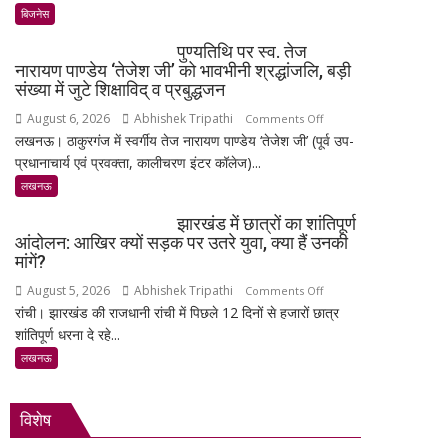
फिर
बिजनेस
चमके:
पुण्यतिथि पर स्व. तेज
6
नारायण पाण्डेय ‘तेजेश जी’ को भावभीनी श्रद्धांजलि, बड़ी
दिन
संख्या में जुटे शिक्षाविद् व प्रबुद्धजन
में
August 6, 2026
Abhishek Tripathi
on
Comments Off
सोना
लखनऊ। ठाकुरगंज में स्वर्गीय तेज नारायण पाण्डेय ‘तेजेश जी’ (पूर्व उप-
पुण्यतिथि
₹5,501
प्रधानाचार्य एवं प्रवक्ता, कालीचरण इंटर कॉलेज)...
पर
महंगा,
स्व.
लखनऊ
10
तेज
ग्राम
झारखंड में छात्रों का शांतिपूर्ण
नारायण
का
आंदोलन: आखिर क्यों सड़क पर उतरे युवा, क्या हैं उनकी
पाण्डेय
भाव
मांगें?
‘तेजेश
₹1.48
August 5, 2026
Abhishek Tripathi
on
Comments Off
जी’
लाख
रांची। झारखंड की राजधानी रांची में पिछले 12 दिनों से हजारों छात्र
झारखंड
को
पहुंचा
शांतिपूर्ण धरना दे रहे...
में
भावभीनी
छात्रों
लखनऊ
श्रद्धांजलि,
का
बड़ी
शांतिपूर्ण
संख्या
विशेष
आंदोलन:
में
आखिर
जुटे