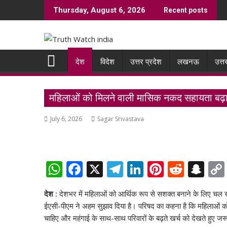
Skip
Thursday, August 6, 2026
Recent posts
to
content
देश
विदेश
उत्तर प्रदेश
लखनऊ
उत्त
महिलाओं को मिलने वाली मासिक नकद सहायता बढ़ाने
July 6, 2026
Sagar Srivastava
W
F
X
T
Li
Pi
R
S
h
ac
el
n
nt
e
n
देश :
देशभर में महिलाओं को आर्थिक रूप से सशक्त बनाने के लिए चल
at
e
e
k
er
d
a
ईएसी-पीएम ने अहम सुझाव दिया है। परिषद का कहना है कि महिलाओं क
s
b
gr
e
e
di
p
चाहिए और महंगाई के साथ-साथ परिवारों के बढ़ते खर्च को देखते हुए जर