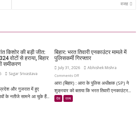
वजह
रशांत किशोर की बड़ी जीत:
बिहार: भरत तिवारी एनकाउंटर मामले में
24 वोटों से हराया, बिहार
पुलिसकर्मी गिरफ्तार
ासी समीकरण
July 31, 2026
Abhishek Mishra
6
Sagar Srivastava
on
Comments Off
n
आरा (बिहार) : आरा के पुलिस अधीक्षक (SP) ने
बिहार:
 प्रदेश और गुजरात में हुए
ीपुर
भरत
शुक्रवार को बताया कि भरत तिवारी एनकाउंटर...
ं के नतीजे सामने आ चुके हैं...
तिवारी
देश
राज्य
शांत
एनकाउंटर
शोर
मामले
में
ी
पुलिसकर्मी
त:
गिरफ्तार
पा