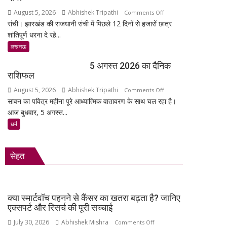
‘तेजेश
पहुंचा
August 5, 2026
Abhishek Tripathi
on
Comments Off
जी’
रांची। झारखंड की राजधानी रांची में पिछले 12 दिनों से हजारों छात्र
झारखंड
को
शांतिपूर्ण धरना दे रहे...
में
भावभीनी
छात्रों
लखनऊ
श्रद्धांजलि,
का
बड़ी
5 अगस्त 2026 का दैनिक
शांतिपूर्ण
संख्या
राशिफल
आंदोलन:
में
August 5, 2026
Abhishek Tripathi
on
Comments Off
आखिर
जुटे
सावन का पवित्र महीना पूरे आध्यात्मिक वातावरण के साथ चल रहा है।
5
क्यों
शिक्षाविद्
आज बुधवार, 5 अगस्त...
अगस्त
सड़क
व
2026
पर
धर्म
प्रबुद्धजन
का
उतरे
दैनिक
युवा,
सेहत
राशिफल
क्या
हैं
उनकी
मांगें?
क्या स्मार्टवॉच पहनने से कैंसर का खतरा बढ़ता है? जानिए
एक्सपर्ट और रिसर्च की पूरी सच्चाई
July 30, 2026
Abhishek Mishra
on
Comments Off