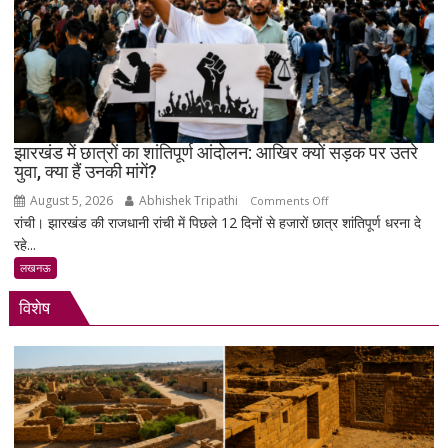
को
भावभीनी
श्रद्धांजलि,
बड़ी
संख्या
में
जुटे
झारखंड में छात्रों का शांतिपूर्ण आंदोलन: आखिर क्यों सड़क पर उतरे
युवा, क्या हैं उनकी मांगें?
शिक्षाविद्
व
August 5, 2026
Abhishek Tripathi
on
Comments Off
प्रबुद्धजन
रांची। झारखंड की राजधानी रांची में पिछले 12 दिनों से हजारों छात्र शांतिपूर्ण धरना दे
झारखंड
रहे...
में
छात्रों
लखनऊ
का
विशेष
शांतिपूर्ण
आंदोलन:
आखिर
क्यों
सड़क
पर
उतरे