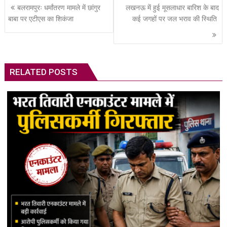
Post
बलरामपुरः धर्मांतरण मामले में छांगुर
लखनऊ में हुई मूसलाधार बारिश के बाद
navigation
बाबा पर एटीएस का शिकंजा
कई जगहों पर जल भराव की स्थिति
RELATED POSTS