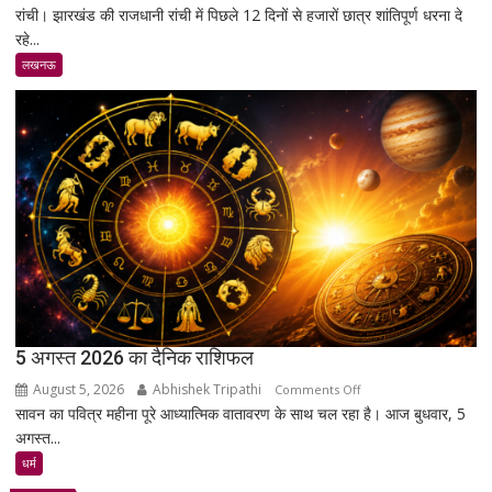
प्रबुद्धजन
रांची। झारखंड की राजधानी रांची में पिछले 12 दिनों से हजारों छात्र शांतिपूर्ण धरना दे
झारखंड
रहे...
में
छात्रों
लखनऊ
का
शांतिपूर्ण
आंदोलन:
आखिर
क्यों
सड़क
पर
उतरे
युवा,
क्या
हैं
उनकी
5 अगस्त 2026 का दैनिक राशिफल
मांगें?
August 5, 2026
Abhishek Tripathi
on
Comments Off
सावन का पवित्र महीना पूरे आध्यात्मिक वातावरण के साथ चल रहा है। आज बुधवार, 5
5
अगस्त...
अगस्त
2026
धर्म
का