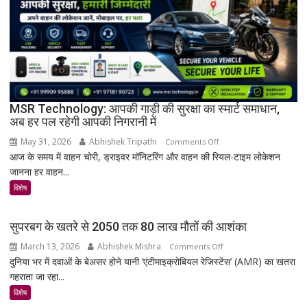
वर्ष
पुरानी
तालपत्र
पांडुलिपि
सहित
38
दुर्लभ
MSR Technology: आपकी गाड़ी की सुरक्षा का स्मार्ट समाधान,
अब हर पल रहेगी आपकी निगरानी में
दस्तावेज
चिन्हित
May 31, 2026
Abhishek Tripathi
on
Comments Off
आज के समय में वाहन चोरी, ड्राइवर मॉनिटरिंग और वाहन की रियल-टाइम लोकेशन
MSR
जानना हर वाहन...
Technology:
आपकी
विशेष
गाड़ी
की
सुपरबग के खतरे से 2050 तक 80 लाख मौतों की आशंका
सुरक्षा
March 13, 2026
Abhishek Mishra
on
Comments Off
का
दुनिया भर में दवाओं के बेअसर होने यानी ‘एंटीमाइक्रोबियल रेजिस्टेंस’ (AMR) का खतरा
सुपरबग
स्मार्ट
गहराता जा रहा...
के
समाधान,
खतरे
अब
विशेष
से
हर