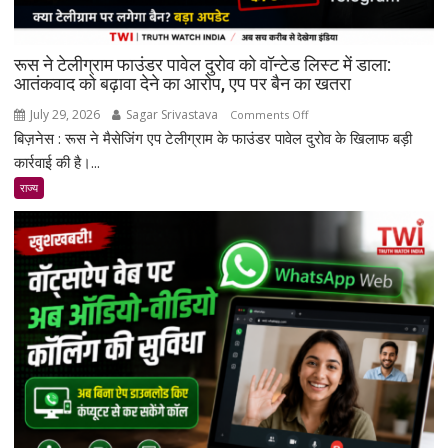
रूस ने टेलीग्राम फाउंडर पावेल दुरोव को वॉन्टेड लिस्ट में डाला:
आतंकवाद को बढ़ावा देने का आरोप, एप पर बैन का खतरा
July 29, 2026
Sagar Srivastava
on
Comments Off
बिज़नेस : रूस ने मैसेजिंग एप टेलीग्राम के फाउंडर पावेल दुरोव के खिलाफ बड़ी
रूस
ने
कार्रवाई की है।...
टेलीग्राम
राज्य
फाउंडर
पावेल
दुरोव
को
वॉन्टेड
लिस्ट
में
डाला:
आतंकवाद
को
बढ़ावा
देने