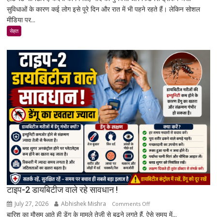
सुविधाओं के कारण कई लोग इसे पूरे दिन और रात में भी पहने रहते हैं। लेकिन सोशल
पहनने
मीडिया पर...
से
कैंसर
सेहत
का
खतरा
बढ़ता
है?
जानिए
एक्सपर्ट
और
रिसर्च
की
पूरी
सच्चाई
टाइप-2 डायबिटीज वाले रहे सावधान !
July 27, 2026
Abhishek Mishra
on
Comments Off
बारिश का मौसम आते ही डेंगू के मामले तेजी से बढ़ने लगते हैं. ऐसे समय में...
टाइप-2