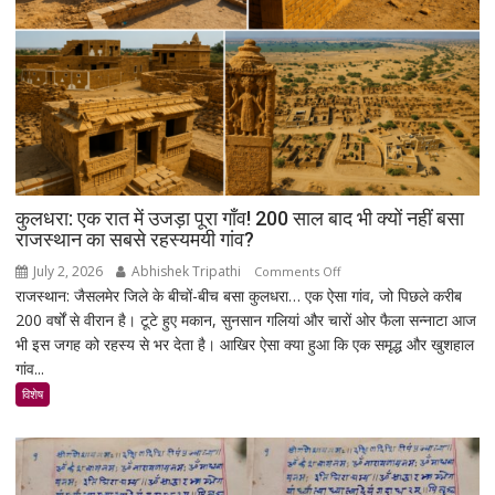
युवा,
क्या
हैं
उनकी
मांगें?
कुलधरा: एक रात में उजड़ा पूरा गाँव! 200 साल बाद भी क्यों नहीं बसा
राजस्थान का सबसे रहस्यमयी गांव?
July 2, 2026
Abhishek Tripathi
on
Comments Off
राजस्थान: जैसलमेर जिले के बीचों-बीच बसा कुलधरा… एक ऐसा गांव, जो पिछले करीब
कुलधरा:
200 वर्षों से वीरान है। टूटे हुए मकान, सुनसान गलियां और चारों ओर फैला सन्नाटा आज
एक
भी इस जगह को रहस्य से भर देता है। आखिर ऐसा क्या हुआ कि एक समृद्ध और खुशहाल
रात
गांव...
में
उजड़ा
विशेष
पूरा
गाँव!
200
साल