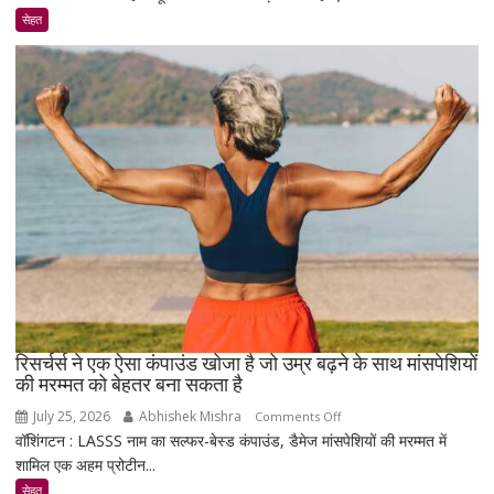
डायबिटीज
सेहत
वाले
रहे
सावधान
!
रिसर्चर्स ने एक ऐसा कंपाउंड खोजा है जो उम्र बढ़ने के साथ मांसपेशियों
की मरम्मत को बेहतर बना सकता है
July 25, 2026
Abhishek Mishra
on
Comments Off
वॉशिंगटन : LASSS नाम का सल्फर-बेस्ड कंपाउंड, डैमेज मांसपेशियों की मरम्मत में
रिसर्चर्स
शामिल एक अहम प्रोटीन...
ने
एक
सेहत