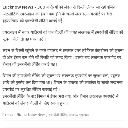
h
ac
el
n
nt
e
n
o
h
Lucknow News:-
300 यात्रियों को लंदन से दिल्ली लेकर जा रही वर्जिन
at
e
e
k
er
d
a
p
ar
अटलांटिक एयरलाइन का ईधन कम होने के चलते लखनऊ एयरपोर्ट पर बीते
s
b
gr
e
e
di
p
y
e
बृहस्पतिवार को इमरजेंसी लैंडिंग कराई गई।
A
o
a
dI
st
t
c
Li
एयरलाइन में सवार यात्रियों को जब दिल्ली की जगह लखनऊ में इमरजेंसी लैंडिंग की
p
o
m
n
h
n
सूचना मिली तो वह घबरा उठे।
p
k
at
k
लंदन से दिल्ली पहुंचने से पहले पायलट ने तत्काल एयर ट्रैफिक कंट्रोलर को सूचना
दी और ईंधन कम होने की स्थिति को स्पष्ट किया। इसके बाद लखनऊ एयरपोर्ट पर
विमान की इमरजेंसी लैंडिंग कराई गई।
विमान की इमरजेंसी लैंडिंग की सूचना पर लखनऊ एयरपोर्ट पर सुरक्षा बलों, एंबुलेंस
आदि को मुस्तैद कर दिया गया था। विमान के पायलट की सतर्कता के चलते लखनऊ
एयरपोर्ट पर सुरक्षित लैंडिंग करवाई गई।
इमरजेंसी लैंडिंग के बाद विमान में ईंधन भरा गया, और विमान लखनऊ एयरपोर्ट से
यात्रियों को लेकर दिल्ली के लिए रवाना हुआ।
,
,
राज्य
Lucknow News
इमरजेंसी लैंडिंग
लखनऊ एयरपोर्ट