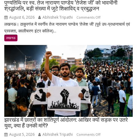
पुण्यतिथि पर स्व. तेज नारायण पाण्डेय ‘तेजेश जी’ को भावभीनी
श्रद्धांजलि, बड़ी संख्या में जुटे शिक्षाविद् व प्रबुद्धजन
August 6, 2026
Abhishek Tripathi
on
Comments Off
लखनऊ। ठाकुरगंज में स्वर्गीय तेज नारायण पाण्डेय ‘तेजेश जी’ (पूर्व उप-प्रधानाचार्य एवं
पुण्यतिथि
प्रवक्ता, कालीचरण इंटर कॉलेज)...
पर
स्व.
लखनऊ
तेज
नारायण
पाण्डेय
‘तेजेश
जी’
को
भावभीनी
श्रद्धांजलि,
बड़ी
संख्या
में
जुटे
झारखंड में छात्रों का शांतिपूर्ण आंदोलन: आखिर क्यों सड़क पर उतरे
युवा, क्या हैं उनकी मांगें?
शिक्षाविद्
व
August 5, 2026
Abhishek Tripathi
on
Comments Off