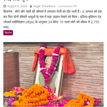
August 6, 2026
Sagar Srivastava
on
Comments Off
बिज़नेस : सोने और चांदी की कीमतों में लगातार तेजी का दौर जारी है। 6 अगस्त को एक
सोना-
बार फिर दोनों कीमती धातुओं के दाम में बड़ा उछाल देखने को मिला। इंडिया बुलियन एंड
चांदी
ज्वेलर्स एसोसिएशन (IBJA) के अनुसार 24 कैरेट 10 ग्राम सोने की कीमत में 2,735
फिर
रुपए...
चमके:
6
बिजनेस
दिन
में
सोना
₹5,501
महंगा,
10
ग्राम
का
भाव
₹1.48
लाख
पहुंचा