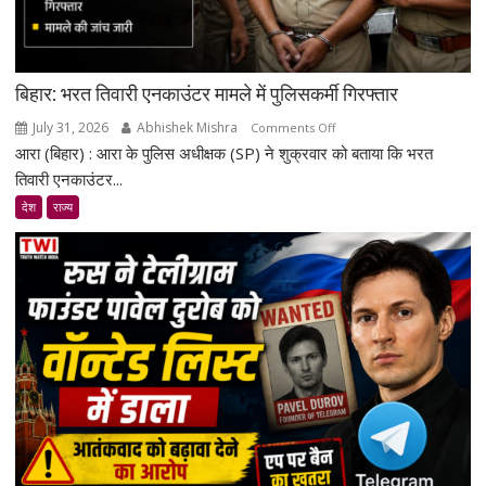
बिहार: भरत तिवारी एनकाउंटर मामले में पुलिसकर्मी गिरफ्तार
July 31, 2026
Abhishek Mishra
on
Comments Off
आरा (बिहार) : आरा के पुलिस अधीक्षक (SP) ने शुक्रवार को बताया कि भरत
बिहार:
भरत
तिवारी एनकाउंटर...
तिवारी
देश
राज्य
एनकाउंटर
मामले
में
पुलिसकर्मी
गिरफ्तार