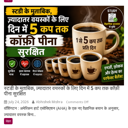
ऐसा
कंपाउंड
खोजा
है
जो
उम्र
बढ़ने
के
साथ
मांसपेशियों
की
मरम्मत
को
बेहतर
स्टडी के मुताबिक, ज़्यादातर वयस्कों के लिए दिन में 5 कप तक कॉफ़ी
बना
पीना सुरक्षित
सकता
July 24, 2026
Abhishek Mishra
on
Comments Off
है
वॉशिंगटन : अमेरिकन हार्ट एसोसिएशन (AHA) के एक नए वैज्ञानिक बयान के अनुसार,
स्टडी
ज़्यादातर वयस्क बिना...
के
मुताबिक,
सेहत
ज़्यादातर