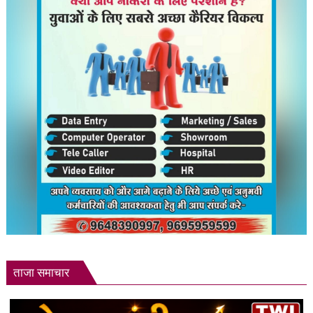
लैपटॉप-
कंप्यूटर
से
कॉल
कर
सकेंगे;
स्क्रीन
शेयरिंग
का
सपोर्ट
भी
मिलेगा
ताजा समाचार