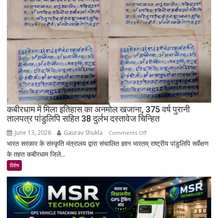
बाद
भी
क्यों
नहीं
बसा
राजस्थान
का
सबसे
रहस्यमयी
गांव?
कबीरधाम में मिला इतिहास का अनमोल खजाना, 375 वर्ष पुरानी
तालपत्र पांडुलिपि सहित 38 दुर्लभ दस्तावेज चिन्हित
June 13, 2026
Gaurav Shukla
on
Comments Off
भारत सरकार के संस्कृति मंत्रालय द्वारा संचालित ज्ञान भारतम् राष्ट्रीय पांडुलिपि सर्वेक्षण
कबीरधाम
के तहत कबीरधाम जिले...
में
मिला
विशेष
इतिहास
का
अनमोल
खजाना,
375