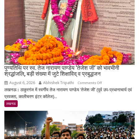
में
सोना
₹5,501
महंगा,
10
ग्राम
का
भाव
₹1.48
पुण्यतिथि पर स्व. तेज नारायण पाण्डेय ‘तेजेश जी’ को भावभीनी
लाख
श्रद्धांजलि, बड़ी संख्या में जुटे शिक्षाविद् व प्रबुद्धजन
पहुंचा
August 6, 2026
Abhishek Tripathi
on
Comments Off
लखनऊ। ठाकुरगंज में स्वर्गीय तेज नारायण पाण्डेय ‘तेजेश जी’ (पूर्व उप-प्रधानाचार्य एवं
पुण्यतिथि
प्रवक्ता, कालीचरण इंटर कॉलेज)...
पर
स्व.
लखनऊ
तेज
नारायण
पाण्डेय
‘तेजेश
जी’