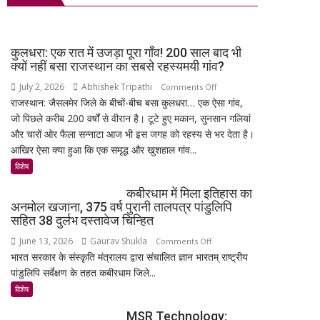
दमदार
चुकाने
मिशन,
एंट्री
पर
स्पेस
बैंक
स्टेशन
कुलधरा: एक रात में उजड़ा पूरा गाँव! 200 साल बाद भी
नहीं
की
क्यों नहीं बसा राजस्थान का सबसे रहस्यमयी गांव?
कर
बिजली
July 2, 2026
Abhishek Tripathi
on
Comments Off
सकेंगे
क्षमता
राजस्थान: जैसलमेर जिले के बीचों-बीच बसा कुलधरा… एक ऐसा गांव,
कुलधरा:
आपका
30%
जो पिछले करीब 200 वर्षों से वीरान है। टूटे हुए मकान, सुनसान गलियां
एक
मोबाइल-
बढ़ेगी
और चारों ओर फैला सन्नाटा आज भी इस जगह को रहस्य से भर देता है।
रात
लैपटॉप
आखिर ऐसा क्या हुआ कि एक समृद्ध और खुशहाल गांव...
में
लॉक,
उजड़ा
विशेष
1
पूरा
जनवरी
कबीरधाम में मिला इतिहास का
गाँव!
2027
अनमोल खजाना, 375 वर्ष पुरानी तालपत्र पांडुलिपि
200
से
सहित 38 दुर्लभ दस्तावेज चिन्हित
साल
लागू
June 13, 2026
Gaurav Shukla
on
Comments Off
बाद
होंगे
भारत सरकार के संस्कृति मंत्रालय द्वारा संचालित ज्ञान भारतम् राष्ट्रीय
कबीरधाम
भी
नए
पांडुलिपि सर्वेक्षण के तहत कबीरधाम जिले...
में
क्यों
नियम
मिला
विशेष
नहीं
इतिहास
बसा
MSR Technology:
का