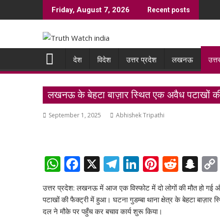
Skip
Friday, August 7, 2026
Recent posts
to
content
देश
विदेश
उत्तर प्रदेश
लखनऊ
उत्त
लखनऊ के बेहटा बाज़ार स्थित एक अवैध पटाखों की फै
September 1, 2025
Abhishek Tripathi
W
F
X
T
Li
Pi
R
S
h
ac
el
n
nt
e
n
उत्तर प्रदेश: लखनऊ में आज एक विस्फोट में दो लोगों की मौत हो गई 
at
e
e
k
er
d
a
पटाखों की फैक्‍ट्री में हुआ। घटना गुडम्बा थाना क्षेत्र के बेहटा 
s
b
gr
e
e
di
p
दल ने मौके पर पहुँच कर बचाव कार्य शुरू किया।