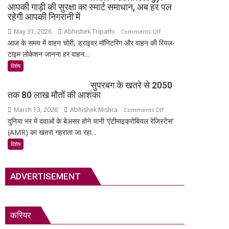
राजस्थान
आपकी गाड़ी की सुरक्षा का स्मार्ट समाधान, अब हर पल
अनमोल
का
रहेगी आपकी निगरानी में
खजाना,
सबसे
May 31, 2026
Abhishek Tripathi
on
Comments Off
375
रहस्यमयी
आज के समय में वाहन चोरी, ड्राइवर मॉनिटरिंग और वाहन की रियल-
MSR
वर्ष
गांव?
टाइम लोकेशन जानना हर वाहन...
Technology:
पुरानी
आपकी
विशेष
तालपत्र
गाड़ी
पांडुलिपि
सुपरबग के खतरे से 2050
की
सहित
तक 80 लाख मौतों की आशंका
सुरक्षा
38
March 13, 2026
Abhishek Mishra
on
Comments Off
का
दुर्लभ
दुनिया भर में दवाओं के बेअसर होने यानी ‘एंटीमाइक्रोबियल रेजिस्टेंस’
सुपरबग
स्मार्ट
दस्तावेज
(AMR) का खतरा गहराता जा रहा...
के
समाधान,
चिन्हित
खतरे
अब
विशेष
से
हर
2050
पल
ADVERTISEMENT
तक
रहेगी
80
आपकी
लाख
निगरानी
मौतों
में
करियर
की