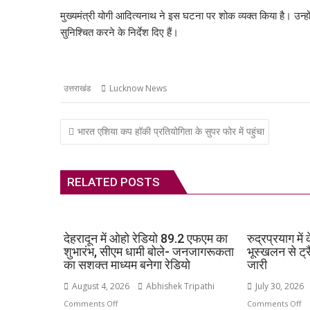
A
o
a
dI
st
t
c
मुख्यमंत्री योगी आदित्यनाथ ने इस घटना पर शोक व्यक्त किया है। उन्‍ह
p
o
m
n
h
सुनिश्चित करने के निर्देश दिए हैं।
p
k
at
उत्तराखंड
Lucknow News
Post
भारत एशिया कप हॉकी प्रतियोगिता के सुपर फोर में पहुंचा
navigation
RELATED POSTS
देहरादून में ओहो रेडियो 89.2 एफएम का
रुद्रप्रयाग मे
शुभारंभ, सीएम धामी बोले- जनजागरूकता
भूस्खलन से ट्
का सशक्त माध्यम बनेगा रेडियो
जारी
August 4, 2026
Abhishek Tripathi
July 30, 2026
on
o
Comments Off
Comments Off