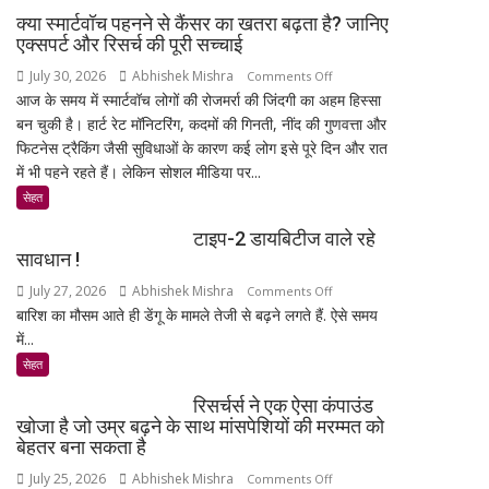
की
1
क्या स्मार्टवॉच पहनने से कैंसर का खतरा बढ़ता है? जानिए
कब्र
जनवरी
एक्सपर्ट और रिसर्च की पूरी सच्चाई
के
2027
July 30, 2026
Abhishek Mishra
on
Comments Off
पास
से
आज के समय में स्मार्टवॉच लोगों की रोजमर्रा की जिंदगी का अहम हिस्सा
क्या
सुपुर्द-
लागू
बन चुकी है। हार्ट रेट मॉनिटरिंग, कदमों की गिनती, नींद की गुणवत्ता और
स्मार्टवॉच
ए-
होंगे
फिटनेस ट्रैकिंग जैसी सुविधाओं के कारण कई लोग इसे पूरे दिन और रात
पहनने
खाक,
नए
में भी पहने रहते हैं। लेकिन सोशल मीडिया पर...
से
मौत
नियम
कैंसर
सेहत
पर
का
सियासी
टाइप-2 डायबिटीज वाले रहे
खतरा
बयान
सावधान !
बढ़ता
से
July 27, 2026
Abhishek Mishra
on
Comments Off
है?
बढ़ी
बारिश का मौसम आते ही डेंगू के मामले तेजी से बढ़ने लगते हैं. ऐसे समय
टाइप-2
जानिए
चर्चा
में...
डायबिटीज
एक्सपर्ट
वाले
और
सेहत
रहे
रिसर्च
रिसर्चर्स ने एक ऐसा कंपाउंड
सावधान
की
खोजा है जो उम्र बढ़ने के साथ मांसपेशियों की मरम्मत को
!
पूरी
बेहतर बना सकता है
सच्चाई
July 25, 2026
Abhishek Mishra
on
Comments Off