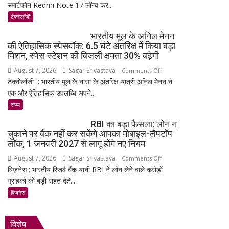
स्मार्टफोन Redmi Note 17 लॉन्च कर...
Note
17
टेक्नोलॉजी
भारत
भारतीय मूल के अनिल मेनन
में
की ऐतिहासिक स्पेसवॉक: 6.5 घंटे अंतरिक्ष में किया बड़ा
लॉन्च:
मिशन, स्पेस स्टेशन की बिजली क्षमता 30% बढ़ेगी
8,000mAh
August 7, 2026
Sagar Srivastava
on
Comments Off
बैटरी,
टेक्नोलॉजी : भारतीय मूल के नासा के अंतरिक्ष यात्री अनिल मेनन ने
भारतीय
120Hz
एक और ऐतिहासिक उपलब्धि अपने...
मूल
AMOLED
के
राज्य
डिस्प्ले
अनिल
और
RBI का बड़ा फैसला: लोन न
मेनन
Snapdragon
चुकाने पर बैंक नहीं कर सकेंगे आपका मोबाइल-लैपटॉप
की
4
लॉक, 1 जनवरी 2027 से लागू होंगे नए नियम
ऐतिहासिक
Gen
August 7, 2026
Sagar Srivastava
on
Comments Off
स्पेसवॉक:
4
बिज़नेस : भारतीय रिजर्व बैंक यानी RBI ने लोन लेने वाले करोड़ों
RBI
6.5
के
ग्राहकों को बड़ी राहत देते...
का
घंटे
साथ
बड़ा
बिजनेस
अंतरिक्ष
मिड-
फैसला:
में
रेंज
लोन
किया
में
विशेष
न
बड़ा