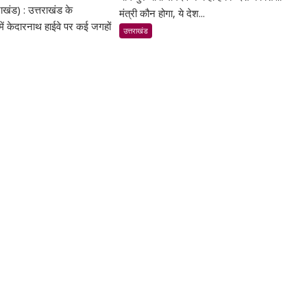
राखंड) : उत्तराखंड के
्रप्रयाग
से
मंत्री कौन होगा, ये देश...
 में केदारनाथ हाईवे पर कई जगहों
तय
उत्तराखंड
ारनाथ
नहीं
े
होगा
देश
स्खलन
का
शिक्षा
ैफिक
मंत्री
ा;
–
ली
बाबा
रामदेव
म
ी