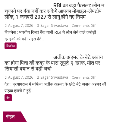
Gen
RBI का बड़ा फैसला: लोन न
मेनन
4
चुकाने पर बैंक नहीं कर सकेंगे आपका मोबाइल-लैपटॉप
की
के
लॉक, 1 जनवरी 2027 से लागू होंगे नए नियम
ऐतिहासिक
साथ
August 7, 2026
Sagar Srivastava
on
Comments Off
स्पेसवॉक:
मिड-
बिज़नेस : भारतीय रिजर्व बैंक यानी RBI ने लोन लेने वाले करोड़ों
RBI
6.5
रेंज
ग्राहकों को बड़ी राहत देते...
का
घंटे
में
बड़ा
बिजनेस
अंतरिक्ष
दमदार
फैसला:
में
एंट्री
अतीक अहमद के बेटे अबान
लोन
किया
का होगा पिता की कब्र के पास सुपुर्द-ए-खाक, मौत पर
न
बड़ा
सियासी बयान से बढ़ी चर्चा
चुकाने
मिशन,
August 7, 2026
Sagar Srivastava
on
Comments Off
पर
स्पेस
देश : प्रयागराज में माफिया अतीक अहमद के छोटे बेटे अबान अहमद की
अतीक
बैंक
स्टेशन
सड़क हादसे में हुई...
अहमद
नहीं
की
के
देश
कर
बिजली
बेटे
सकेंगे
क्षमता
अबान
आपका
30%
सेहत
का
मोबाइल-
बढ़ेगी
होगा
लैपटॉप
पिता
लॉक,