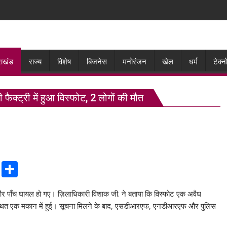
राखंड
राज्य
विशेष
बिजनेस
मनोरंजन
खेल
धर्म
टेक्
क्ट्री में हुआ विस्फोट, 2 लोगों की मौत
C
S
o
h
और पाँच घायल हो गए। ज़िलाधिकारी विशाक जी. ने बताया कि विस्‍फोट एक अवैध
p
ar
बाज़ार स्थित एक मकान में हुई। सूचना मिलने के बाद, एसडीआरएफ, एनडीआरएफ और पुलिस
y
e