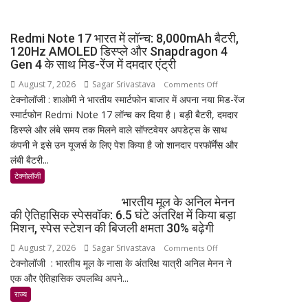
आशंका
Redmi Note 17 भारत में लॉन्च: 8,000mAh बैटरी,
120Hz AMOLED डिस्प्ले और Snapdragon 4
Gen 4 के साथ मिड-रेंज में दमदार एंट्री
August 7, 2026
Sagar Srivastava
on
Comments Off
टेक्नोलॉजी : शाओमी ने भारतीय स्मार्टफोन बाजार में अपना नया मिड-रेंज
Redmi
स्मार्टफोन Redmi Note 17 लॉन्च कर दिया है। बड़ी बैटरी, दमदार
Note
डिस्प्ले और लंबे समय तक मिलने वाले सॉफ्टवेयर अपडेट्स के साथ
17
कंपनी ने इसे उन यूजर्स के लिए पेश किया है जो शानदार परफॉर्मेंस और
भारत
लंबी बैटरी...
में
लॉन्च:
टेक्नोलॉजी
8,000mAh
भारतीय मूल के अनिल मेनन
बैटरी,
की ऐतिहासिक स्पेसवॉक: 6.5 घंटे अंतरिक्ष में किया बड़ा
120Hz
मिशन, स्पेस स्टेशन की बिजली क्षमता 30% बढ़ेगी
AMOLED
August 7, 2026
Sagar Srivastava
on
Comments Off
डिस्प्ले
टेक्नोलॉजी : भारतीय मूल के नासा के अंतरिक्ष यात्री अनिल मेनन ने
भारतीय
और
एक और ऐतिहासिक उपलब्धि अपने...
मूल
Snapdragon
के
राज्य
4
अनिल