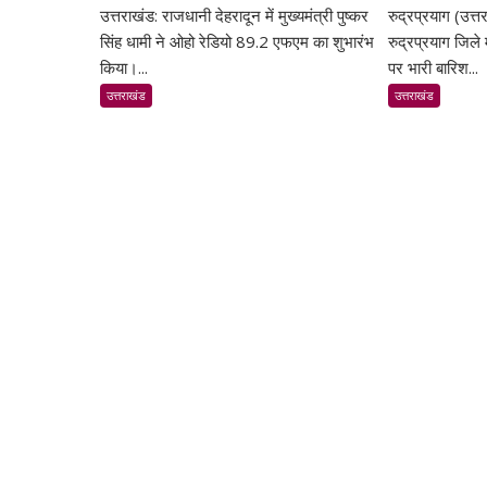
उत्तराखंड: राजधानी देहरादून में मुख्यमंत्री पुष्कर
देहरादून
रुद्रप्रयाग (उत्त
रुद
में
में
सिंह धामी ने ओहो रेडियो 89.2 एफएम का शुभारंभ
रुद्रप्रयाग जिले
ओहो
केद
किया।...
पर भारी बारिश...
रेडियो
हाईव
उत्तराखंड
उत्तराखंड
89.2
पर
एफएम
भू
का
से
शुभारंभ,
ट्र
सीएम
रुक
धामी
बहा
बोले-
का
जनजागरूकता
का
का
जार
सशक्त
माध्यम
बनेगा
रेडियो